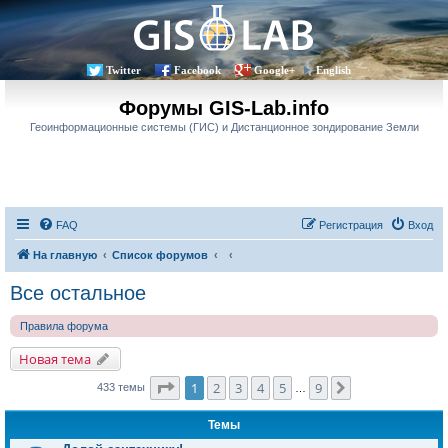
Twitter
Facebook
Google+
English
Форумы GIS-Lab.info
Геоинформационные системы (ГИС) и Дистанционное зондирование Земли
FAQ
Регистрация
Вход
На главную
Список форумов
Все остальное
Правила форума
Новая тема
Страница
1
из
9
1
2
3
4
5
9
След.
433 темы
…
Темы