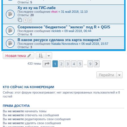
Ответы:
5
Ху из ху на ГИС-лабе
Последнее сообщение
rhot
«
31 май 2018, 11:10
Ответы:
20
1
2
Современное "бюджетное" "железо" под R + QGIS
Последнее сообщение
nickleb
«
09 май 2018, 06:44
Ответы:
6
В каком ресурсе сделана эта карта пожаров?
Последнее сообщение
Natalia Novoselova
«
06 май 2018, 15:57
Ответы:
3
Новая тема
Страница
1
из
9
1
2
3
4
5
9
След.
433 темы
…
Перейти
КТО СЕЙЧАС НА КОНФЕРЕНЦИИ
Сейчас этот форум просматривают: нет зарегистрированных пользователей и 8
гостей
ПРАВА ДОСТУПА
Вы
не можете
начинать темы
Вы
не можете
отвечать на сообщения
Вы
не можете
редактировать свои сообщения
Вы
не можете
удалять свои сообщения