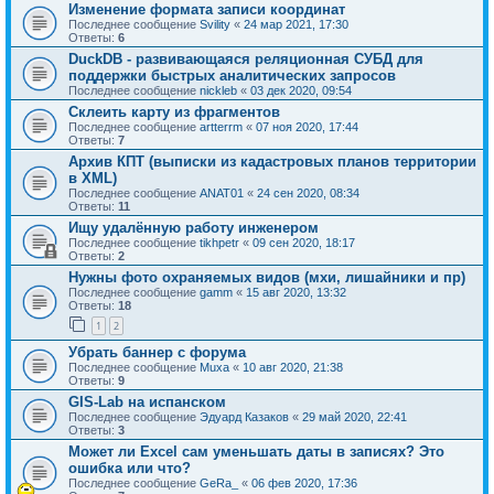
Изменение формата записи координат
Последнее сообщение
Svility
«
24 мар 2021, 17:30
Ответы:
6
DuckDB - развивающаяся реляционная СУБД для
поддержки быстрых аналитических запросов
Последнее сообщение
nickleb
«
03 дек 2020, 09:54
Склеить карту из фрагментов
Последнее сообщение
artterrm
«
07 ноя 2020, 17:44
Ответы:
7
Архив КПТ (выписки из кадастровых планов территории
в XML)
Последнее сообщение
ANAT01
«
24 сен 2020, 08:34
Ответы:
11
Ищу удалённую работу инженером
Последнее сообщение
tikhpetr
«
09 сен 2020, 18:17
Ответы:
2
Нужны фото охраняемых видов (мхи, лишайники и пр)
Последнее сообщение
gamm
«
15 авг 2020, 13:32
Ответы:
18
1
2
Убрать баннер с форума
Последнее сообщение
Muxa
«
10 авг 2020, 21:38
Ответы:
9
GIS-Lab на испанском
Последнее сообщение
Эдуард Казаков
«
29 май 2020, 22:41
Ответы:
3
Может ли Excel сам уменьшать даты в записях? Это
ошибка или что?
Последнее сообщение
GeRa_
«
06 фев 2020, 17:36