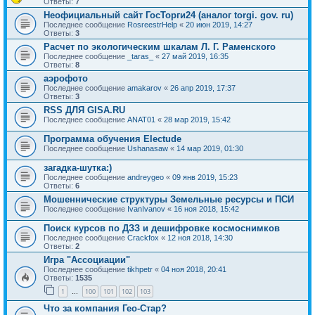
Ответы:
7
Неофициальный сайт ГосТорги24 (аналог torgi. gov. ru)
Последнее сообщение
RosreestrHelp
«
20 июн 2019, 14:27
Ответы:
3
Расчет по экологическим шкалам Л. Г. Раменского
Последнее сообщение
_taras_
«
27 май 2019, 16:35
Ответы:
8
аэрофото
Последнее сообщение
amakarov
«
26 апр 2019, 17:37
Ответы:
3
RSS ДЛЯ GISA.RU
Последнее сообщение
ANAT01
«
28 мар 2019, 15:42
Программа обучения Electude
Последнее сообщение
Ushanasaw
«
14 мар 2019, 01:30
загадка-шутка:)
Последнее сообщение
andreygeo
«
09 янв 2019, 15:23
Ответы:
6
Мошеннические структуры Земельные ресурсы и ПСИ
Последнее сообщение
IvanIvanov
«
16 ноя 2018, 15:42
Поиск курсов по ДЗЗ и дешифровке космоснимков
Последнее сообщение
Crackfox
«
12 ноя 2018, 14:30
Ответы:
2
Игра "Ассоциации"
Последнее сообщение
tikhpetr
«
04 ноя 2018, 20:41
Ответы:
1535
1
100
101
102
103
…
Что за компания Гео-Стар?