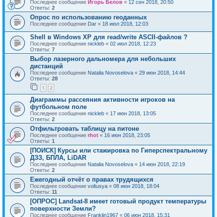
Последнее сообщение
Игорь Белов
«
12 сен 2018, 20:50
Ответы:
2
Опрос по использованию геоданных
Последнее сообщение
Dar
«
18 июл 2018, 12:03
Shell в Windows XP для read/write ASCII-файлов ?
Последнее сообщение
nickleb
«
02 июл 2018, 12:23
Ответы:
7
Выбор лазерного дальномера для небольших
дистанций
Последнее сообщение
Natalia Novoselova
«
29 июн 2018, 14:44
Ответы:
28
1
2
Диаграммы рассеяния активности игроков на
футбольном поле
Последнее сообщение
nickleb
«
17 июн 2018, 13:05
Ответы:
2
Отфильтровать таблицу на питоне
Последнее сообщение
rhot
«
16 июн 2018, 23:05
Ответы:
1
[ПОИСК] Курсы или стажировка по Гиперспектральному
ДЗЗ, БПЛА, LiDAR
Последнее сообщение
Natalia Novoselova
«
14 июн 2018, 22:19
Ответы:
2
Ежегодный отчёт о правах трудящихся
Последнее сообщение
voltusya
«
08 июн 2018, 18:04
Ответы:
11
[ОПРОС] Landsat-8 имеет готовый продукт температуры
поверхности Земли?
Последнее сообщение
Franklin1967
«
06 июн 2018, 15:31