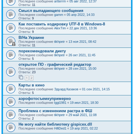
Последнее сообщение
artterrm
«
05 авг 2022, 12:37
Ответы:
11
Смысл выпадающего сообщения
Последнее сообщение
gamm
«
05 апр 2022, 14:33
Ответы:
9
Как поставить кодировку UTF-8 в Windows-8
Последнее сообщение
AlexTim
«
22 дек 2021, 13:36
Ответы:
9
В/На Украине
Последнее сообщение
tikhpetr
«
13 ноя 2021, 08:42
Ответы:
11
порекомендовали диету
Последнее сообщение
tikhpetr
«
26 окт 2021, 11:45
Ответы:
5
открытое ПО - графический редактор
Последнее сообщение
tikhpetr
«
28 сен 2021, 15:00
Ответы:
23
1
2
Карты в кино
Последнее сообщение
Эдуард Казаков
«
01 сен 2021, 14:15
Ответы:
5
аэрофотосъемкупримерно
Последнее сообщение
Iggi1981
«
19 июл 2021, 18:30
Проблема с изменением растра в ФШ
Последнее сообщение
tikhpetr
«
29 май 2021, 11:08
Ответы:
2
Не могу найти библиотеку gispicex.dll
Последнее сообщение
HifiDed1
«
19 апр 2021, 02:22