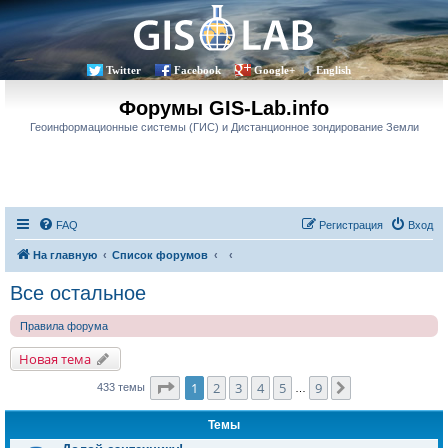
Twitter
Facebook
Google+
English
Форумы GIS-Lab.info
Геоинформационные системы (ГИС) и Дистанционное зондирование Земли
FAQ
Регистрация
Вход
На главную
Список форумов
Все остальное
Правила форума
Новая тема
Страница
1
из
9
1
2
3
4
5
9
След.
433 темы
…
Темы