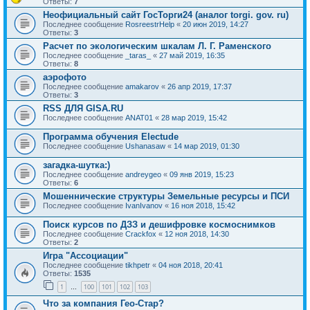
Ответы:
7
Неофициальный сайт ГосТорги24 (аналог torgi. gov. ru)
Последнее сообщение
RosreestrHelp
«
20 июн 2019, 14:27
Ответы:
3
Расчет по экологическим шкалам Л. Г. Раменского
Последнее сообщение
_taras_
«
27 май 2019, 16:35
Ответы:
8
аэрофото
Последнее сообщение
amakarov
«
26 апр 2019, 17:37
Ответы:
3
RSS ДЛЯ GISA.RU
Последнее сообщение
ANAT01
«
28 мар 2019, 15:42
Программа обучения Electude
Последнее сообщение
Ushanasaw
«
14 мар 2019, 01:30
загадка-шутка:)
Последнее сообщение
andreygeo
«
09 янв 2019, 15:23
Ответы:
6
Мошеннические структуры Земельные ресурсы и ПСИ
Последнее сообщение
IvanIvanov
«
16 ноя 2018, 15:42
Поиск курсов по ДЗЗ и дешифровке космоснимков
Последнее сообщение
Crackfox
«
12 ноя 2018, 14:30
Ответы:
2
Игра "Ассоциации"
Последнее сообщение
tikhpetr
«
04 ноя 2018, 20:41
Ответы:
1535
1
100
101
102
103
…
Что за компания Гео-Стар?