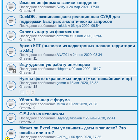
Изменение формата записи координат
Последнее сообщение
Svility
«
24 мар 2021, 17:30
Ответы:
6
DuckDB - развивающаяся реляционная СУБД для
поддержки быстрых аналитических запросов
Последнее сообщение
nickleb
«
03 дек 2020, 09:54
Склеить карту из фрагментов
Последнее сообщение
artterrm
«
07 ноя 2020, 17:44
Ответы:
7
Архив КПТ (выписки из кадастровых планов территории
в XML)
Последнее сообщение
ANAT01
«
24 сен 2020, 08:34
Ответы:
11
Ищу удалённую работу инженером
Последнее сообщение
tikhpetr
«
09 сен 2020, 18:17
Ответы:
2
Нужны фото охраняемых видов (мхи, лишайники и пр)
Последнее сообщение
gamm
«
15 авг 2020, 13:32
Ответы:
18
1
2
Убрать баннер с форума
Последнее сообщение
Muxa
«
10 авг 2020, 21:38
Ответы:
9
GIS-Lab на испанском
Последнее сообщение
Эдуард Казаков
«
29 май 2020, 22:41
Ответы:
3
Может ли Excel сам уменьшать даты в записях? Это
ошибка или что?
Последнее сообщение
GeRa_
«
06 фев 2020, 17:36