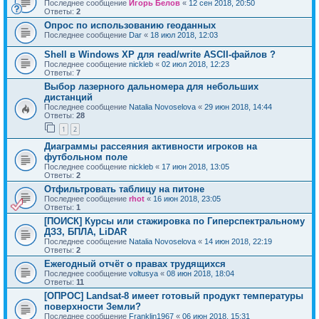
Последнее сообщение
Игорь Белов
«
12 сен 2018, 20:50
Ответы:
2
Опрос по использованию геоданных
Последнее сообщение
Dar
«
18 июл 2018, 12:03
Shell в Windows XP для read/write ASCII-файлов ?
Последнее сообщение
nickleb
«
02 июл 2018, 12:23
Ответы:
7
Выбор лазерного дальномера для небольших
дистанций
Последнее сообщение
Natalia Novoselova
«
29 июн 2018, 14:44
Ответы:
28
1
2
Диаграммы рассеяния активности игроков на
футбольном поле
Последнее сообщение
nickleb
«
17 июн 2018, 13:05
Ответы:
2
Отфильтровать таблицу на питоне
Последнее сообщение
rhot
«
16 июн 2018, 23:05
Ответы:
1
[ПОИСК] Курсы или стажировка по Гиперспектральному
ДЗЗ, БПЛА, LiDAR
Последнее сообщение
Natalia Novoselova
«
14 июн 2018, 22:19
Ответы:
2
Ежегодный отчёт о правах трудящихся
Последнее сообщение
voltusya
«
08 июн 2018, 18:04
Ответы:
11
[ОПРОС] Landsat-8 имеет готовый продукт температуры
поверхности Земли?
Последнее сообщение
Franklin1967
«
06 июн 2018, 15:31