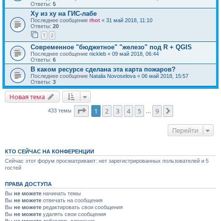
Ответы:
5
Ху из ху на ГИС-лабе
Последнее сообщение
rhot
«
31 май 2018, 11:10
Ответы:
20
1
2
Современное "бюджетное" "железо" под R + QGIS
Последнее сообщение
nickleb
«
09 май 2018, 06:44
Ответы:
6
В каком ресурсе сделана эта карта пожаров?
Последнее сообщение
Natalia Novoselova
«
06 май 2018, 15:57
Ответы:
3
Новая тема
Страница
1
из
9
1
2
3
4
5
9
След.
433 темы
…
Перейти
КТО СЕЙЧАС НА КОНФЕРЕНЦИИ
Сейчас этот форум просматривают: нет зарегистрированных пользователей и 5
гостей
ПРАВА ДОСТУПА
Вы
не можете
начинать темы
Вы
не можете
отвечать на сообщения
Вы
не можете
редактировать свои сообщения
Вы
не можете
удалять свои сообщения