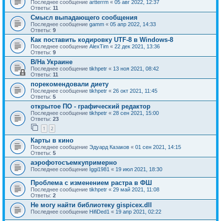
Последнее сообщение
artterrm
«
05 авг 2022, 12:37
Ответы:
11
Смысл выпадающего сообщения
Последнее сообщение
gamm
«
05 апр 2022, 14:33
Ответы:
9
Как поставить кодировку UTF-8 в Windows-8
Последнее сообщение
AlexTim
«
22 дек 2021, 13:36
Ответы:
9
В/На Украине
Последнее сообщение
tikhpetr
«
13 ноя 2021, 08:42
Ответы:
11
порекомендовали диету
Последнее сообщение
tikhpetr
«
26 окт 2021, 11:45
Ответы:
5
открытое ПО - графический редактор
Последнее сообщение
tikhpetr
«
28 сен 2021, 15:00
Ответы:
23
1
2
Карты в кино
Последнее сообщение
Эдуард Казаков
«
01 сен 2021, 14:15
Ответы:
5
аэрофотосъемкупримерно
Последнее сообщение
Iggi1981
«
19 июл 2021, 18:30
Проблема с изменением растра в ФШ
Последнее сообщение
tikhpetr
«
29 май 2021, 11:08
Ответы:
2
Не могу найти библиотеку gispicex.dll
Последнее сообщение
HifiDed1
«
19 апр 2021, 02:22