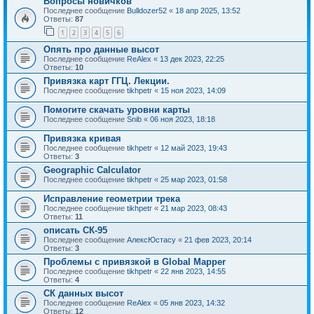
Вопросы новичков
Последнее сообщение
Bulldozer52
«
18 апр 2025, 13:52
Ответы:
87
1
2
3
4
5
6
Опять про данные высот
Последнее сообщение
ReAlex
«
13 дек 2023, 22:25
Ответы:
10
Привязка карт ГГЦ. Лекции.
Последнее сообщение
tikhpetr
«
15 ноя 2023, 14:09
Помогите скачать уровни карты
Последнее сообщение
Snib
«
06 ноя 2023, 18:18
Привязка кривая
Последнее сообщение
tikhpetr
«
12 май 2023, 19:43
Ответы:
3
Geographic Calculator
Последнее сообщение
tikhpetr
«
25 мар 2023, 01:58
Исправление геометрии трека
Последнее сообщение
tikhpetr
«
21 мар 2023, 08:43
Ответы:
11
описать СК-95
Последнее сообщение
АлексЮстасу
«
21 фев 2023, 20:14
Ответы:
3
Проблемы с привязкой в Global Mapper
Последнее сообщение
tikhpetr
«
22 янв 2023, 14:55
Ответы:
4
СК данных высот
Последнее сообщение
ReAlex
«
05 янв 2023, 14:32
Ответы:
12