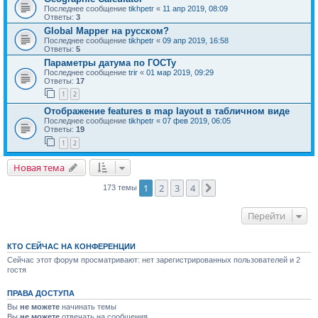
Последнее сообщение
tikhpetr
«
11 апр 2019, 08:09
Ответы:
3
Global Mapper на русском?
Последнее сообщение
tikhpetr
«
09 апр 2019, 16:58
Ответы:
5
Параметры датума по ГОСТу
Последнее сообщение
trir
«
01 мар 2019, 09:29
Ответы:
17
1
2
Отображение features в map layout в табличном виде
Последнее сообщение
tikhpetr
«
07 фев 2019, 06:05
Ответы:
19
1
2
Новая тема
1
2
3
4
След.
173 темы
Перейти
КТО СЕЙЧАС НА КОНФЕРЕНЦИИ
Сейчас этот форум просматривают: нет зарегистрированных пользователей и 2
гостя
ПРАВА ДОСТУПА
Вы
не можете
начинать темы
Вы
не можете
отвечать на сообщения