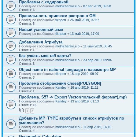
Проблемы с кодировкой
Последнее сообщение
melnichenko.e.o
«
07 авг 2019, 09:50
Ответы:
6
Правильность привязки растров в GM
Последнее сообщение
tikhpetr
«
26 май 2019, 02:57
Ответы:
8
Новый условный знак
Последнее сообщение
tikhpetr
«
13 май 2019, 17:09
Добавления Атрибута.
Последнее сообщение
melnichenko.e.o
«
11 май 2019, 08:45
Ответы:
1
Как узнать маштаб карты?
Последнее сообщение
melnichenko.e.o
«
23 апр 2019, 09:04
Ответы:
3
Object name in national language в параметре MP
Последнее сообщение
tikhpetr
«
18 апр 2019, 09:07
Ответы:
3
Проблема отображения слоев[POLYGON]
Последнее сообщение
Kandey
«
16 апр 2019, 11:11
Ответы:
1
Проблема. S57 -> Export Vector/польский формат(.mp)
Последнее сообщение
Kandey
«
13 апр 2019, 01:13
Ответы:
15
1
2
Добавить MP_TYPE атрибуты в список атрибутов по
умолчанию?
Последнее сообщение
melnichenko.e.o
«
11 апр 2019, 16:10
Ответы:
4
Geographic Calculator