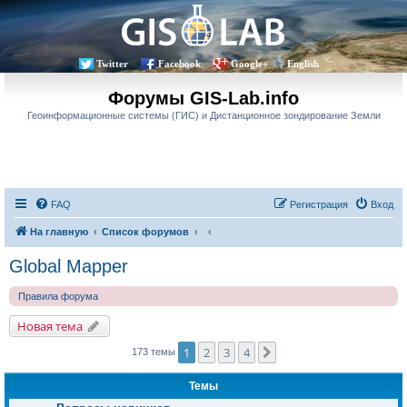
Twitter
Facebook
Google+
English
Форумы GIS-Lab.info
Геоинформационные системы (ГИС) и Дистанционное зондирование Земли
FAQ
Регистрация
Вход
На главную
Список форумов
Global Mapper
Правила форума
Новая тема
1
2
3
4
След.
173 темы
Темы