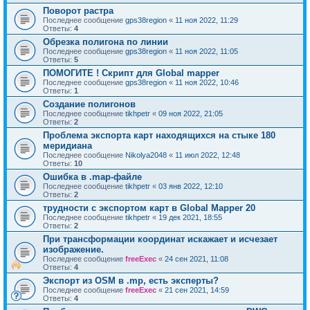
Поворот растра
Последнее сообщение
gps38region
«
11 ноя 2022, 11:29
Ответы:
4
Обрезка полигона по линии
Последнее сообщение
gps38region
«
11 ноя 2022, 11:05
Ответы:
5
ПОМОГИТЕ ! Скрипт для Global mapper
Последнее сообщение
gps38region
«
11 ноя 2022, 10:46
Ответы:
1
Создание полигонов
Последнее сообщение
tikhpetr
«
09 ноя 2022, 21:05
Ответы:
2
Проблема экспорта карт находящихся на стыке 180
меридиана
Последнее сообщение
Nikolya2048
«
11 июл 2022, 12:48
Ответы:
10
Ошибка в .map-файле
Последнее сообщение
tikhpetr
«
03 янв 2022, 12:10
Ответы:
2
трудности с экспортом карт в Global Mapper 20
Последнее сообщение
tikhpetr
«
19 дек 2021, 18:55
Ответы:
2
При трансформации координат искажает и исчезает
изображение.
Последнее сообщение
freeExec
«
24 сен 2021, 11:08
Ответы:
4
Экспорт из OSM в .mp, есть эксперты?
Последнее сообщение
freeExec
«
21 сен 2021, 14:59
Ответы:
4