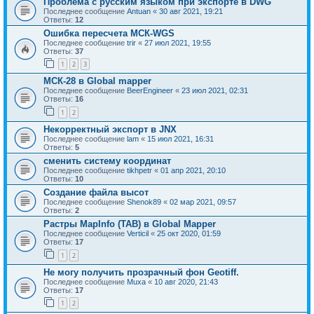
Проблема с русским языком при экспорте в DWG
Последнее сообщение
Antuan
«
30 авг 2021, 19:21
Ответы:
12
Ошибка пересчета МСК-WGS
Последнее сообщение
trir
«
27 июл 2021, 19:55
Ответы:
37
1
2
3
МСК-28 в Global mapper
Последнее сообщение
BeerEngineer
«
23 июл 2021, 02:31
Ответы:
16
1
2
Некорректный экспорт в JNX
Последнее сообщение
lam
«
15 июл 2021, 16:31
Ответы:
5
сменить систему координат
Последнее сообщение
tikhpetr
«
01 апр 2021, 20:10
Ответы:
10
Создание файла высот
Последнее сообщение
Shenok89
«
02 мар 2021, 09:57
Ответы:
2
Растры MapInfo (TAB) в Global Mapper
Последнее сообщение
Verticil
«
25 окт 2020, 01:59
Ответы:
17
1
2
Не могу получить прозрачный фон Geotiff.
Последнее сообщение
Muxa
«
10 авг 2020, 21:43
Ответы:
17
1
2