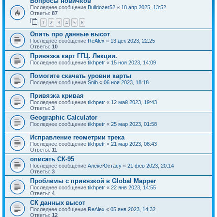
Вопросы новичков
Последнее сообщение
Bulldozer52
«
18 апр 2025, 13:52
Ответы:
87
1
2
3
4
5
6
Опять про данные высот
Последнее сообщение
ReAlex
«
13 дек 2023, 22:25
Ответы:
10
Привязка карт ГГЦ. Лекции.
Последнее сообщение
tikhpetr
«
15 ноя 2023, 14:09
Помогите скачать уровни карты
Последнее сообщение
Snib
«
06 ноя 2023, 18:18
Привязка кривая
Последнее сообщение
tikhpetr
«
12 май 2023, 19:43
Ответы:
3
Geographic Calculator
Последнее сообщение
tikhpetr
«
25 мар 2023, 01:58
Исправление геометрии трека
Последнее сообщение
tikhpetr
«
21 мар 2023, 08:43
Ответы:
11
описать СК-95
Последнее сообщение
АлексЮстасу
«
21 фев 2023, 20:14
Ответы:
3
Проблемы с привязкой в Global Mapper
Последнее сообщение
tikhpetr
«
22 янв 2023, 14:55
Ответы:
4
СК данных высот
Последнее сообщение
ReAlex
«
05 янв 2023, 14:32
Ответы:
12