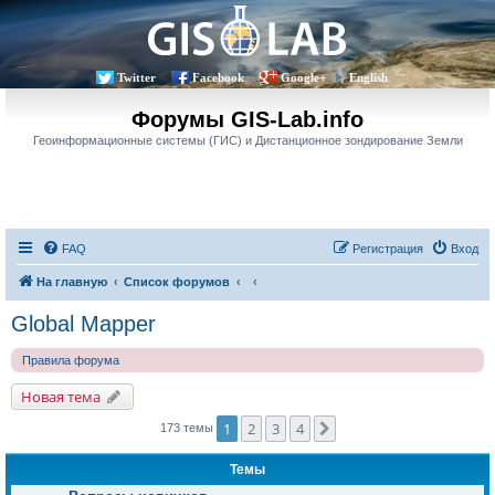
Twitter
Facebook
Google+
English
Форумы GIS-Lab.info
Геоинформационные системы (ГИС) и Дистанционное зондирование Земли
FAQ
Регистрация
Вход
На главную
Список форумов
Global Mapper
Правила форума
Новая тема
1
2
3
4
След.
173 темы
Темы