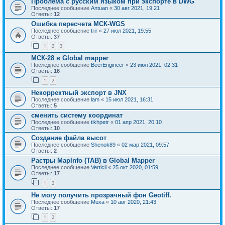
Проблема с русским языком при экспорте в DWG
Последнее сообщение
Antuan
«
30 авг 2021, 19:21
Ответы:
12
Ошибка пересчета МСК-WGS
Последнее сообщение
trir
«
27 июл 2021, 19:55
Ответы:
37
1
2
3
МСК-28 в Global mapper
Последнее сообщение
BeerEngineer
«
23 июл 2021, 02:31
Ответы:
16
1
2
Некорректный экспорт в JNX
Последнее сообщение
lam
«
15 июл 2021, 16:31
Ответы:
5
сменить систему координат
Последнее сообщение
tikhpetr
«
01 апр 2021, 20:10
Ответы:
10
Создание файла высот
Последнее сообщение
Shenok89
«
02 мар 2021, 09:57
Ответы:
2
Растры MapInfo (TAB) в Global Mapper
Последнее сообщение
Verticil
«
25 окт 2020, 01:59
Ответы:
17
1
2
Не могу получить прозрачный фон Geotiff.
Последнее сообщение
Muxa
«
10 авг 2020, 21:43
Ответы:
17
1
2