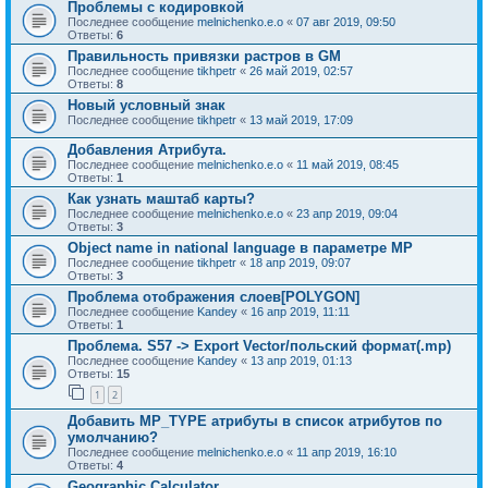
Проблемы с кодировкой
Последнее сообщение
melnichenko.e.o
«
07 авг 2019, 09:50
Ответы:
6
Правильность привязки растров в GM
Последнее сообщение
tikhpetr
«
26 май 2019, 02:57
Ответы:
8
Новый условный знак
Последнее сообщение
tikhpetr
«
13 май 2019, 17:09
Добавления Атрибута.
Последнее сообщение
melnichenko.e.o
«
11 май 2019, 08:45
Ответы:
1
Как узнать маштаб карты?
Последнее сообщение
melnichenko.e.o
«
23 апр 2019, 09:04
Ответы:
3
Object name in national language в параметре MP
Последнее сообщение
tikhpetr
«
18 апр 2019, 09:07
Ответы:
3
Проблема отображения слоев[POLYGON]
Последнее сообщение
Kandey
«
16 апр 2019, 11:11
Ответы:
1
Проблема. S57 -> Export Vector/польский формат(.mp)
Последнее сообщение
Kandey
«
13 апр 2019, 01:13
Ответы:
15
1
2
Добавить MP_TYPE атрибуты в список атрибутов по
умолчанию?
Последнее сообщение
melnichenko.e.o
«
11 апр 2019, 16:10
Ответы:
4
Geographic Calculator