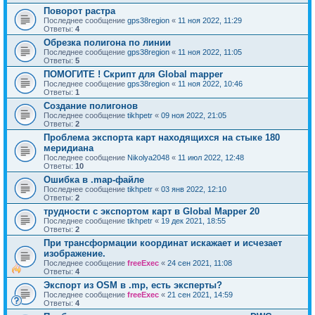
Поворот растра
Последнее сообщение
gps38region
«
11 ноя 2022, 11:29
Ответы:
4
Обрезка полигона по линии
Последнее сообщение
gps38region
«
11 ноя 2022, 11:05
Ответы:
5
ПОМОГИТЕ ! Скрипт для Global mapper
Последнее сообщение
gps38region
«
11 ноя 2022, 10:46
Ответы:
1
Создание полигонов
Последнее сообщение
tikhpetr
«
09 ноя 2022, 21:05
Ответы:
2
Проблема экспорта карт находящихся на стыке 180
меридиана
Последнее сообщение
Nikolya2048
«
11 июл 2022, 12:48
Ответы:
10
Ошибка в .map-файле
Последнее сообщение
tikhpetr
«
03 янв 2022, 12:10
Ответы:
2
трудности с экспортом карт в Global Mapper 20
Последнее сообщение
tikhpetr
«
19 дек 2021, 18:55
Ответы:
2
При трансформации координат искажает и исчезает
изображение.
Последнее сообщение
freeExec
«
24 сен 2021, 11:08
Ответы:
4
Экспорт из OSM в .mp, есть эксперты?
Последнее сообщение
freeExec
«
21 сен 2021, 14:59
Ответы:
4