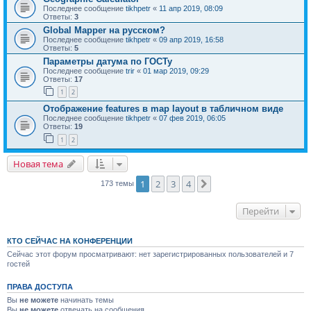
Последнее сообщение
tikhpetr
«
11 апр 2019, 08:09
Ответы:
3
Global Mapper на русском?
Последнее сообщение
tikhpetr
«
09 апр 2019, 16:58
Ответы:
5
Параметры датума по ГОСТу
Последнее сообщение
trir
«
01 мар 2019, 09:29
Ответы:
17
1
2
Отображение features в map layout в табличном виде
Последнее сообщение
tikhpetr
«
07 фев 2019, 06:05
Ответы:
19
1
2
Новая тема
1
2
3
4
След.
173 темы
Перейти
КТО СЕЙЧАС НА КОНФЕРЕНЦИИ
Сейчас этот форум просматривают: нет зарегистрированных пользователей и 7
гостей
ПРАВА ДОСТУПА
Вы
не можете
начинать темы
Вы
не можете
отвечать на сообщения