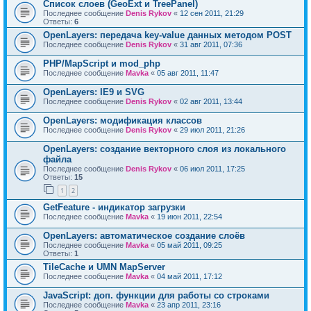
Список слоев (GeoExt и TreePanel)
Последнее сообщение
Denis Rykov
«
12 сен 2011, 21:29
Ответы:
6
OpenLayers: передача key-value данных методом POST
Последнее сообщение
Denis Rykov
«
31 авг 2011, 07:36
PHP/MapScript и mod_php
Последнее сообщение
Mavka
«
05 авг 2011, 11:47
OpenLayers: IE9 и SVG
Последнее сообщение
Denis Rykov
«
02 авг 2011, 13:44
OpenLayers: модификация классов
Последнее сообщение
Denis Rykov
«
29 июл 2011, 21:26
OpenLayers: создание векторного слоя из локального
файла
Последнее сообщение
Denis Rykov
«
06 июл 2011, 17:25
Ответы:
15
1
2
GetFeature - индикатор загрузки
Последнее сообщение
Mavka
«
19 июн 2011, 22:54
OpenLayers: автоматическое создание слоёв
Последнее сообщение
Mavka
«
05 май 2011, 09:25
Ответы:
1
TileCache и UMN MapServer
Последнее сообщение
Mavka
«
04 май 2011, 17:12
JavaScript: доп. функции для работы со строками
Последнее сообщение
Mavka
«
23 апр 2011, 23:16