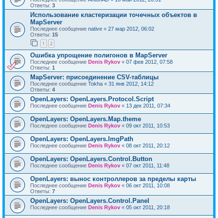
Ответы:
3
Использование кластеризации точечных объектов в
MapServer
Последнее сообщение
native
«
27 мар 2012, 06:02
Ответы:
15
1
2
Ошибка упрощение полигонов в MapServer
Последнее сообщение
Denis Rykov
«
07 фев 2012, 07:58
Ответы:
1
MapServer: присоединение CSV-таблицы
Последнее сообщение
Tokha
«
31 янв 2012, 14:12
Ответы:
4
OpenLayers: OpenLayers.Protocol.Script
Последнее сообщение
Denis Rykov
«
13 дек 2011, 07:34
OpenLayers: OpenLayers.Map.theme
Последнее сообщение
Denis Rykov
«
09 окт 2011, 10:53
OpenLayers: OpenLayers.ImgPath
Последнее сообщение
Denis Rykov
«
08 окт 2011, 20:12
OpenLayers: OpenLayers.Control.Button
Последнее сообщение
Denis Rykov
«
07 окт 2011, 11:48
OpenLayers: вынос контроллеров за пределы карты
Последнее сообщение
Denis Rykov
«
06 окт 2011, 10:08
Ответы:
7
OpenLayers: OpenLayers.Control.Panel
Последнее сообщение
Denis Rykov
«
05 окт 2011, 20:18