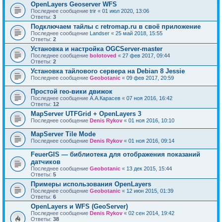
OpenLayers Geoserver WFS
Последнее сообщение
trir
«
01 июл 2020, 13:06
Ответы:
3
Подключаем тайлы с retromap.ru в своё приложение
Последнее сообщение
Landser
«
25 май 2018, 15:55
Ответы:
2
Установка и настройка OGCServer-master
Последнее сообщение
bolotoved
«
27 фев 2017, 09:44
Ответы:
2
Установка тайлового сервера на Debian 8 Jessie
Последнее сообщение
Geobotanic
«
09 фев 2017, 20:59
Простой гео-вики движок
Последнее сообщение
А.А.Карасев
«
07 ноя 2016, 16:42
Ответы:
12
MapServer UTFGrid + OpenLayers 3
Последнее сообщение
Denis Rykov
«
01 ноя 2016, 10:10
MapServer Tile Mode
Последнее сообщение
Denis Rykov
«
01 ноя 2016, 09:14
FeuerGIS — библиотека для отображения показаний
датчиков
Последнее сообщение
Geobotanic
«
13 дек 2015, 15:44
Ответы:
5
Примеры использования OpenLayers
Последнее сообщение
Geobotanic
«
12 июн 2015, 01:39
Ответы:
6
OpenLayers и WFS (GeoServer)
Последнее сообщение
Denis Rykov
«
02 сен 2014, 19:42
Ответы:
38