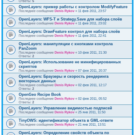
Ответы:
5
OpenLayers: пример работы с контролом ModifyFeature
Последнее сообщение
Denis Rykov
«
11 фев 2011, 23:57
OpenLayers: WFS-T и Strategy.Save для набора слоёв
Последнее сообщение
Denis Rykov
«
11 фев 2011, 23:02
OpenLayers: DrawFeature контрол для набора слоёв
Последнее сообщение
Denis Rykov
«
11 фев 2011, 22:41
OpenLayers: манипуляции с кнопками контрола
PanZoom
Последнее сообщение
Denis Rykov
«
10 фев 2011, 21:30
Ответы:
2
OpenLayers: Использование не минифицированных
скриптов
Последнее сообщение
Denis Rykov
«
07 фев 2011, 20:37
OpenLayers: Браузеры и скорость рендеринга
векторных данных
Последнее сообщение
Denis Rykov
«
02 фев 2011, 12:17
Ответы:
2
OpenGeo Recipe Book
Последнее сообщение
Denis Rykov
«
02 фев 2011, 05:52
Ответы:
2
OpenLayers: Управление видимостью подписей
Последнее сообщение
Denis Rykov
«
25 янв 2011, 11:50
TinyOWS: идентификатор объекта в GML-ответе
Последнее сообщение
Denis Rykov
«
21 янв 2011, 13:51
OpenLayers: Определение свойств объекта по