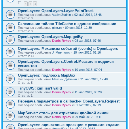
1
2
3
OpenLayers: OpenLayers.Layer.PointTrack
Последнее сообщение
Vadim Zudkin
«
02 май 2014, 13:48
Ответы:
3
Склеивание тайлов TileCache в единое изображение
Последнее сообщение
gimran
«
09 сен 2013, 12:39
Ответы:
3
OpenLayers: OpenLayers.Map.getBy
Последнее сообщение
Denis Rykov
«
08 авг 2013, 07:46
OpenLayers: Механизм событий (events) в OpenLayers
Последнее сообщение
J_Mnemonic
«
19 июн 2013, 01:16
Ответы:
11
OpenLayers: OpenLayers.Control.Measure и подписи
сегментов
Последнее сообщение
Denis Rykov
«
10 июн 2013, 07:04
OpenLayers: подложка MapBox
Последнее сообщение
Максим Дубинин
«
21 мар 2013, 12:48
Ответы:
5
TinyOWS: xml isn't valid
Последнее сообщение
Denis Rykov
«
11 мар 2013, 06:28
Ответы:
1
Передача параметров в callback-и OpenLayers.Request
Последнее сообщение
Denis Rykov
«
01 окт 2012, 07:19
MapServer: стиль для отрисовки двойной линии
Последнее сообщение
Denis Rykov
«
29 май 2012, 19:11
OpenLayers: одинаковые проекции с разными кодами
Последнее сообщение
AntonAD
«
16 май 2012, 20:51