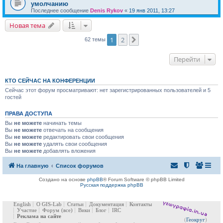
умолчанию
Последнее сообщение
Denis Rykov
«
19 янв 2011, 13:27
Новая тема
1
2
След.
62 темы
Перейти
КТО СЕЙЧАС НА КОНФЕРЕНЦИИ
Сейчас этот форум просматривают: нет зарегистрированных пользователей и 5
гостей
ПРАВА ДОСТУПА
Вы
не можете
начинать темы
Вы
не можете
отвечать на сообщения
Вы
не можете
редактировать свои сообщения
Вы
не можете
удалять свои сообщения
Вы
не можете
добавлять вложения
На главную
Список форумов
Создано на основе
phpBB
® Forum Software © phpBB Limited
Русская поддержка phpBB
English
О GIS-Lab
Статьи
Документация
Контакты
Участие
Форум
(все)
Вики
Блог
IRC
Реклама на сайте
(
Геокруг
)