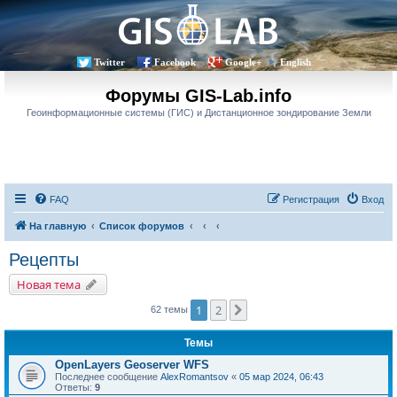
Twitter
Facebook
Google+
English
Форумы GIS-Lab.info
Геоинформационные системы (ГИС) и Дистанционное зондирование Земли
FAQ
Регистрация
Вход
На главную
Список форумов
Рецепты
Новая тема
1
2
След.
62 темы
Темы
OpenLayers Geoserver WFS
Последнее сообщение
AlexRomantsov
«
05 мар 2024, 06:43
Ответы:
9