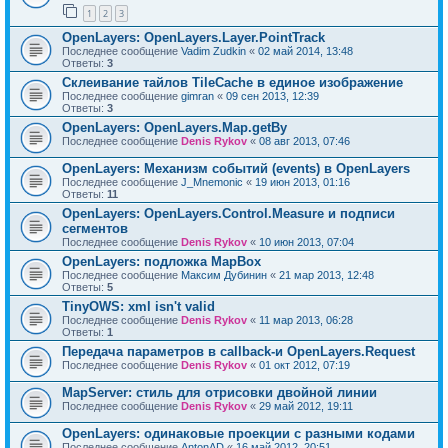
1
2
3
OpenLayers: OpenLayers.Layer.PointTrack
Последнее сообщение
Vadim Zudkin
«
02 май 2014, 13:48
Ответы:
3
Склеивание тайлов TileCache в единое изображение
Последнее сообщение
gimran
«
09 сен 2013, 12:39
Ответы:
3
OpenLayers: OpenLayers.Map.getBy
Последнее сообщение
Denis Rykov
«
08 авг 2013, 07:46
OpenLayers: Механизм событий (events) в OpenLayers
Последнее сообщение
J_Mnemonic
«
19 июн 2013, 01:16
Ответы:
11
OpenLayers: OpenLayers.Control.Measure и подписи
сегментов
Последнее сообщение
Denis Rykov
«
10 июн 2013, 07:04
OpenLayers: подложка MapBox
Последнее сообщение
Максим Дубинин
«
21 мар 2013, 12:48
Ответы:
5
TinyOWS: xml isn't valid
Последнее сообщение
Denis Rykov
«
11 мар 2013, 06:28
Ответы:
1
Передача параметров в callback-и OpenLayers.Request
Последнее сообщение
Denis Rykov
«
01 окт 2012, 07:19
MapServer: стиль для отрисовки двойной линии
Последнее сообщение
Denis Rykov
«
29 май 2012, 19:11
OpenLayers: одинаковые проекции с разными кодами
Последнее сообщение
AntonAD
«
16 май 2012, 20:51