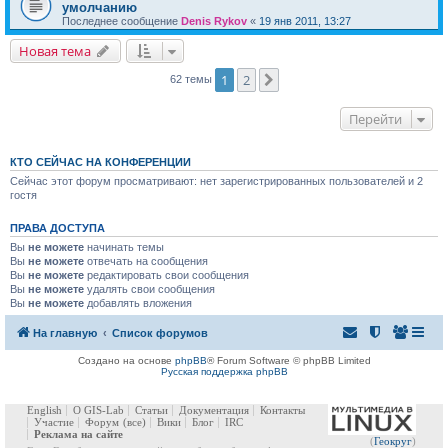
умолчанию
Последнее сообщение
Denis Rykov
«
19 янв 2011, 13:27
Новая тема
1
2
След.
62 темы
Перейти
КТО СЕЙЧАС НА КОНФЕРЕНЦИИ
Сейчас этот форум просматривают: нет зарегистрированных пользователей и 2
гостя
ПРАВА ДОСТУПА
Вы
не можете
начинать темы
Вы
не можете
отвечать на сообщения
Вы
не можете
редактировать свои сообщения
Вы
не можете
удалять свои сообщения
Вы
не можете
добавлять вложения
На главную
Список форумов
Создано на основе
phpBB
® Forum Software © phpBB Limited
Русская поддержка phpBB
English
О GIS-Lab
Статьи
Документация
Контакты
Участие
Форум
(все)
Вики
Блог
IRC
Реклама на сайте
(
Геокруг
)