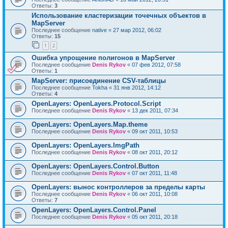
Ответы:
3
Использование кластеризации точечных объектов в
MapServer
Последнее сообщение
native
«
27 мар 2012, 06:02
Ответы:
15
1
2
Ошибка упрощение полигонов в MapServer
Последнее сообщение
Denis Rykov
«
07 фев 2012, 07:58
Ответы:
1
MapServer: присоединение CSV-таблицы
Последнее сообщение
Tokha
«
31 янв 2012, 14:12
Ответы:
4
OpenLayers: OpenLayers.Protocol.Script
Последнее сообщение
Denis Rykov
«
13 дек 2011, 07:34
OpenLayers: OpenLayers.Map.theme
Последнее сообщение
Denis Rykov
«
09 окт 2011, 10:53
OpenLayers: OpenLayers.ImgPath
Последнее сообщение
Denis Rykov
«
08 окт 2011, 20:12
OpenLayers: OpenLayers.Control.Button
Последнее сообщение
Denis Rykov
«
07 окт 2011, 11:48
OpenLayers: вынос контроллеров за пределы карты
Последнее сообщение
Denis Rykov
«
06 окт 2011, 10:08
Ответы:
7
OpenLayers: OpenLayers.Control.Panel
Последнее сообщение
Denis Rykov
«
05 окт 2011, 20:18