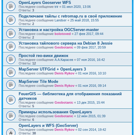
OpenLayers Geoserver WFS
Последнее сообщение
trir
«
01 июл 2020, 13:06
Ответы:
3
Подключаем тайлы с retromap.ru в своё приложение
Последнее сообщение
Landser
«
25 май 2018, 15:55
Ответы:
2
Установка и настройка OGCServer-master
Последнее сообщение
bolotoved
«
27 фев 2017, 09:44
Ответы:
2
Установка тайлового сервера на Debian 8 Jessie
Последнее сообщение
Geobotanic
«
09 фев 2017, 20:59
Простой гео-вики движок
Последнее сообщение
А.А.Карасев
«
07 ноя 2016, 16:42
Ответы:
12
MapServer UTFGrid + OpenLayers 3
Последнее сообщение
Denis Rykov
«
01 ноя 2016, 10:10
MapServer Tile Mode
Последнее сообщение
Denis Rykov
«
01 ноя 2016, 09:14
FeuerGIS — библиотека для отображения показаний
датчиков
Последнее сообщение
Geobotanic
«
13 дек 2015, 15:44
Ответы:
5
Примеры использования OpenLayers
Последнее сообщение
Geobotanic
«
12 июн 2015, 01:39
Ответы:
6
OpenLayers и WFS (GeoServer)
Последнее сообщение
Denis Rykov
«
02 сен 2014, 19:42
Ответы:
38