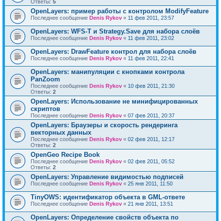
Ответы:
5
OpenLayers: пример работы с контролом ModifyFeature
Последнее сообщение
Denis Rykov
«
11 фев 2011, 23:57
OpenLayers: WFS-T и Strategy.Save для набора слоёв
Последнее сообщение
Denis Rykov
«
11 фев 2011, 23:02
OpenLayers: DrawFeature контрол для набора слоёв
Последнее сообщение
Denis Rykov
«
11 фев 2011, 22:41
OpenLayers: манипуляции с кнопками контрола
PanZoom
Последнее сообщение
Denis Rykov
«
10 фев 2011, 21:30
Ответы:
2
OpenLayers: Использование не минифицированных
скриптов
Последнее сообщение
Denis Rykov
«
07 фев 2011, 20:37
OpenLayers: Браузеры и скорость рендеринга
векторных данных
Последнее сообщение
Denis Rykov
«
02 фев 2011, 12:17
Ответы:
2
OpenGeo Recipe Book
Последнее сообщение
Denis Rykov
«
02 фев 2011, 05:52
Ответы:
2
OpenLayers: Управление видимостью подписей
Последнее сообщение
Denis Rykov
«
25 янв 2011, 11:50
TinyOWS: идентификатор объекта в GML-ответе
Последнее сообщение
Denis Rykov
«
21 янв 2011, 13:51
OpenLayers: Определение свойств объекта по