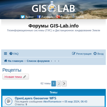
Twitter
Facebook
Google+
English
Форумы GIS-Lab.info
Геоинформационные системы (ГИС) и Дистанционное зондирование Земли
FAQ
Регистрация
Вход
На главную
Список форумов
Рецепты
Новая тема
1
2
След.
62 темы
Темы
OpenLayers Geoserver WFS
Последнее сообщение
AlexRomantsov
«
05 мар 2024, 06:43
Ответы:
9