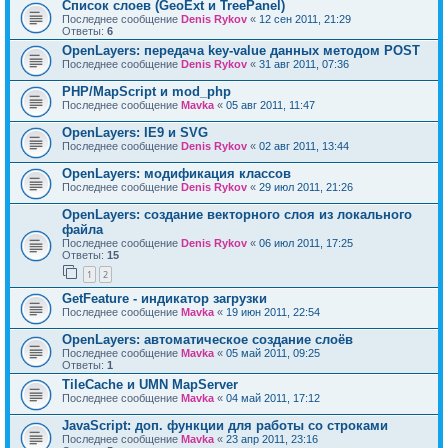
Список слоев (GeoExt и TreePanel)
Последнее сообщение
Denis Rykov
«
12 сен 2011, 21:29
Ответы:
6
OpenLayers: передача key-value данных методом POST
Последнее сообщение
Denis Rykov
«
31 авг 2011, 07:36
PHP/MapScript и mod_php
Последнее сообщение
Mavka
«
05 авг 2011, 11:47
OpenLayers: IE9 и SVG
Последнее сообщение
Denis Rykov
«
02 авг 2011, 13:44
OpenLayers: модификация классов
Последнее сообщение
Denis Rykov
«
29 июл 2011, 21:26
OpenLayers: создание векторного слоя из локального
файла
Последнее сообщение
Denis Rykov
«
06 июл 2011, 17:25
Ответы:
15
1
2
GetFeature - индикатор загрузки
Последнее сообщение
Mavka
«
19 июн 2011, 22:54
OpenLayers: автоматическое создание слоёв
Последнее сообщение
Mavka
«
05 май 2011, 09:25
Ответы:
1
TileCache и UMN MapServer
Последнее сообщение
Mavka
«
04 май 2011, 17:12
JavaScript: доп. функции для работы со строками
Последнее сообщение
Mavka
«
23 апр 2011, 23:16