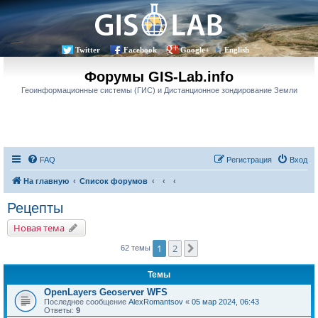
Twitter
Facebook
Google+
English
Форумы GIS-Lab.info
Геоинформационные системы (ГИС) и Дистанционное зондирование Земли
FAQ
Регистрация
Вход
На главную
Список форумов
Рецепты
Новая тема
1
2
След.
62 темы
Темы
OpenLayers Geoserver WFS
Последнее сообщение
AlexRomantsov
«
05 мар 2024, 06:43
Ответы:
9