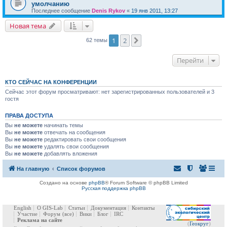
умолчанию
Последнее сообщение
Denis Rykov
«
19 янв 2011, 13:27
Новая тема
1
2
След.
62 темы
Перейти
КТО СЕЙЧАС НА КОНФЕРЕНЦИИ
Сейчас этот форум просматривают: нет зарегистрированных пользователей и 3
гостя
ПРАВА ДОСТУПА
Вы
не можете
начинать темы
Вы
не можете
отвечать на сообщения
Вы
не можете
редактировать свои сообщения
Вы
не можете
удалять свои сообщения
Вы
не можете
добавлять вложения
На главную
Список форумов
Создано на основе
phpBB
® Forum Software © phpBB Limited
Русская поддержка phpBB
English
О GIS-Lab
Статьи
Документация
Контакты
Участие
Форум
(все)
Вики
Блог
IRC
Реклама на сайте
(
Геокруг
)