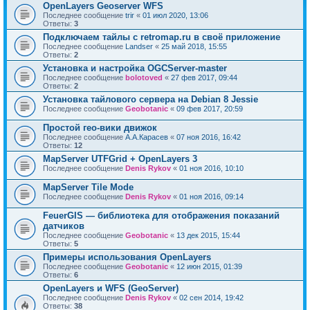
OpenLayers Geoserver WFS
Последнее сообщение
trir
«
01 июл 2020, 13:06
Ответы:
3
Подключаем тайлы с retromap.ru в своё приложение
Последнее сообщение
Landser
«
25 май 2018, 15:55
Ответы:
2
Установка и настройка OGCServer-master
Последнее сообщение
bolotoved
«
27 фев 2017, 09:44
Ответы:
2
Установка тайлового сервера на Debian 8 Jessie
Последнее сообщение
Geobotanic
«
09 фев 2017, 20:59
Простой гео-вики движок
Последнее сообщение
А.А.Карасев
«
07 ноя 2016, 16:42
Ответы:
12
MapServer UTFGrid + OpenLayers 3
Последнее сообщение
Denis Rykov
«
01 ноя 2016, 10:10
MapServer Tile Mode
Последнее сообщение
Denis Rykov
«
01 ноя 2016, 09:14
FeuerGIS — библиотека для отображения показаний
датчиков
Последнее сообщение
Geobotanic
«
13 дек 2015, 15:44
Ответы:
5
Примеры использования OpenLayers
Последнее сообщение
Geobotanic
«
12 июн 2015, 01:39
Ответы:
6
OpenLayers и WFS (GeoServer)
Последнее сообщение
Denis Rykov
«
02 сен 2014, 19:42
Ответы:
38