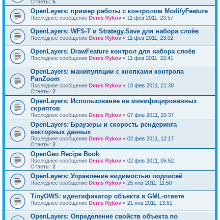
Ответы:
5
OpenLayers: пример работы с контролом ModifyFeature
Последнее сообщение
Denis Rykov
«
11 фев 2011, 23:57
OpenLayers: WFS-T и Strategy.Save для набора слоёв
Последнее сообщение
Denis Rykov
«
11 фев 2011, 23:02
OpenLayers: DrawFeature контрол для набора слоёв
Последнее сообщение
Denis Rykov
«
11 фев 2011, 22:41
OpenLayers: манипуляции с кнопками контрола
PanZoom
Последнее сообщение
Denis Rykov
«
10 фев 2011, 21:30
Ответы:
2
OpenLayers: Использование не минифицированных
скриптов
Последнее сообщение
Denis Rykov
«
07 фев 2011, 20:37
OpenLayers: Браузеры и скорость рендеринга
векторных данных
Последнее сообщение
Denis Rykov
«
02 фев 2011, 12:17
Ответы:
2
OpenGeo Recipe Book
Последнее сообщение
Denis Rykov
«
02 фев 2011, 05:52
Ответы:
2
OpenLayers: Управление видимостью подписей
Последнее сообщение
Denis Rykov
«
25 янв 2011, 11:50
TinyOWS: идентификатор объекта в GML-ответе
Последнее сообщение
Denis Rykov
«
21 янв 2011, 13:51
OpenLayers: Определение свойств объекта по