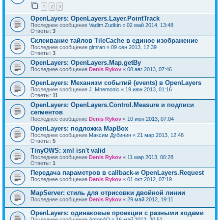
1
2
3
OpenLayers: OpenLayers.Layer.PointTrack
Последнее сообщение
Vadim Zudkin
«
02 май 2014, 13:48
Ответы:
3
Склеивание тайлов TileCache в единое изображение
Последнее сообщение
gimran
«
09 сен 2013, 12:39
Ответы:
3
OpenLayers: OpenLayers.Map.getBy
Последнее сообщение
Denis Rykov
«
08 авг 2013, 07:46
OpenLayers: Механизм событий (events) в OpenLayers
Последнее сообщение
J_Mnemonic
«
19 июн 2013, 01:16
Ответы:
11
OpenLayers: OpenLayers.Control.Measure и подписи
сегментов
Последнее сообщение
Denis Rykov
«
10 июн 2013, 07:04
OpenLayers: подложка MapBox
Последнее сообщение
Максим Дубинин
«
21 мар 2013, 12:48
Ответы:
5
TinyOWS: xml isn't valid
Последнее сообщение
Denis Rykov
«
11 мар 2013, 06:28
Ответы:
1
Передача параметров в callback-и OpenLayers.Request
Последнее сообщение
Denis Rykov
«
01 окт 2012, 07:19
MapServer: стиль для отрисовки двойной линии
Последнее сообщение
Denis Rykov
«
29 май 2012, 19:11
OpenLayers: одинаковые проекции с разными кодами
Последнее сообщение
AntonAD
«
16 май 2012, 20:51