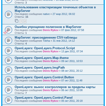
Ответы:
3
Использование кластеризации точечных объектов в
MapServer
Последнее сообщение
native
«
27 мар 2012, 06:02
Ответы:
15
1
2
Ошибка упрощение полигонов в MapServer
Последнее сообщение
Denis Rykov
«
07 фев 2012, 07:58
Ответы:
1
MapServer: присоединение CSV-таблицы
Последнее сообщение
Tokha
«
31 янв 2012, 14:12
Ответы:
4
OpenLayers: OpenLayers.Protocol.Script
Последнее сообщение
Denis Rykov
«
13 дек 2011, 07:34
OpenLayers: OpenLayers.Map.theme
Последнее сообщение
Denis Rykov
«
09 окт 2011, 10:53
OpenLayers: OpenLayers.ImgPath
Последнее сообщение
Denis Rykov
«
08 окт 2011, 20:12
OpenLayers: OpenLayers.Control.Button
Последнее сообщение
Denis Rykov
«
07 окт 2011, 11:48
OpenLayers: вынос контроллеров за пределы карты
Последнее сообщение
Denis Rykov
«
06 окт 2011, 10:08
Ответы:
7
OpenLayers: OpenLayers.Control.Panel
Последнее сообщение
Denis Rykov
«
05 окт 2011, 20:18