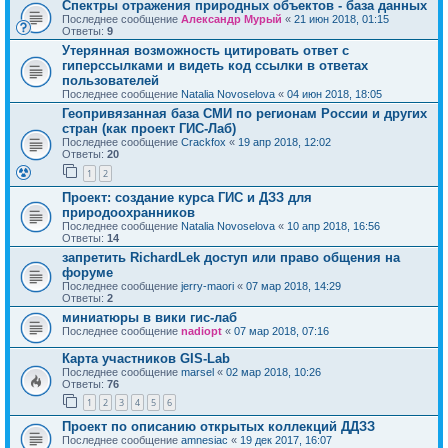
Спектры отражения природных объектов - база данных
Последнее сообщение
Александр Мурый
«
21 июн 2018, 01:15
Ответы:
9
Утерянная возможность цитировать ответ с
гиперссылками и видеть код ссылки в ответах
пользователей
Последнее сообщение
Natalia Novoselova
«
04 июн 2018, 18:05
Геопривязанная база СМИ по регионам России и других
стран (как проект ГИС-Лаб)
Последнее сообщение
Crackfox
«
19 апр 2018, 12:02
Ответы:
20
1
2
Проект: создание курса ГИС и ДЗЗ для
природоохранников
Последнее сообщение
Natalia Novoselova
«
10 апр 2018, 16:56
Ответы:
14
запретить RichardLek доступ или право общения на
форуме
Последнее сообщение
jerry-maori
«
07 мар 2018, 14:29
Ответы:
2
миниатюры в вики гис-лаб
Последнее сообщение
nadiopt
«
07 мар 2018, 07:16
Карта участников GIS-Lab
Последнее сообщение
marsel
«
02 мар 2018, 10:26
Ответы:
76
1
2
3
4
5
6
Проект по описанию открытых коллекций ДДЗЗ
Последнее сообщение
amnesiac
«
19 дек 2017, 16:07