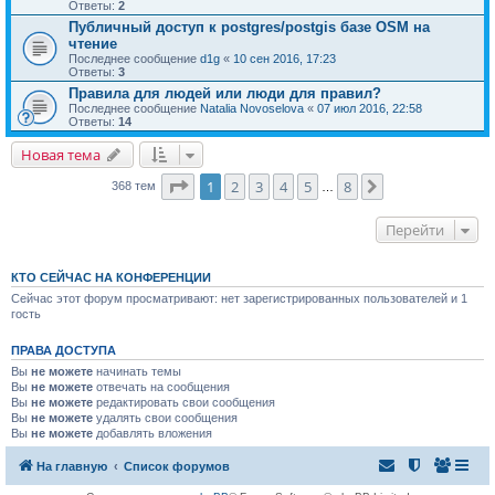
Ответы:
2
Публичный доступ к postgres/postgis базе OSM на
чтение
Последнее сообщение
d1g
«
10 сен 2016, 17:23
Ответы:
3
Правила для людей или люди для правил?
Последнее сообщение
Natalia Novoselova
«
07 июл 2016, 22:58
Ответы:
14
Новая тема
Страница
1
из
8
1
2
3
4
5
8
След.
368 тем
…
Перейти
КТО СЕЙЧАС НА КОНФЕРЕНЦИИ
Сейчас этот форум просматривают: нет зарегистрированных пользователей и 1
гость
ПРАВА ДОСТУПА
Вы
не можете
начинать темы
Вы
не можете
отвечать на сообщения
Вы
не можете
редактировать свои сообщения
Вы
не можете
удалять свои сообщения
Вы
не можете
добавлять вложения
На главную
Список форумов