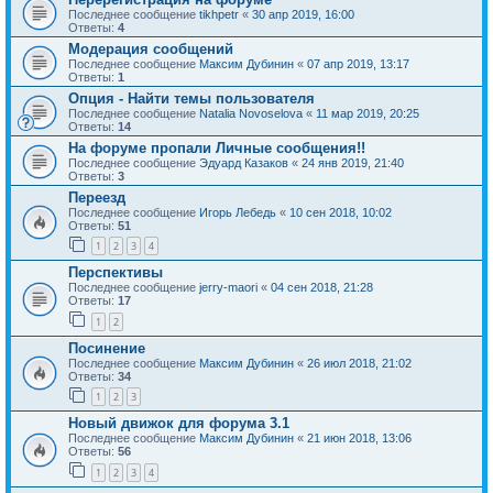
Последнее сообщение
tikhpetr
«
30 апр 2019, 16:00
Ответы:
4
Модерация сообщений
Последнее сообщение
Максим Дубинин
«
07 апр 2019, 13:17
Ответы:
1
Опция - Найти темы пользователя
Последнее сообщение
Natalia Novoselova
«
11 мар 2019, 20:25
Ответы:
14
На форуме пропали Личные сообщения!!
Последнее сообщение
Эдуард Казаков
«
24 янв 2019, 21:40
Ответы:
3
Переезд
Последнее сообщение
Игорь Лебедь
«
10 сен 2018, 10:02
Ответы:
51
1
2
3
4
Перспективы
Последнее сообщение
jerry-maori
«
04 сен 2018, 21:28
Ответы:
17
1
2
Посинение
Последнее сообщение
Максим Дубинин
«
26 июл 2018, 21:02
Ответы:
34
1
2
3
Новый движок для форума 3.1
Последнее сообщение
Максим Дубинин
«
21 июн 2018, 13:06
Ответы:
56
1
2
3
4