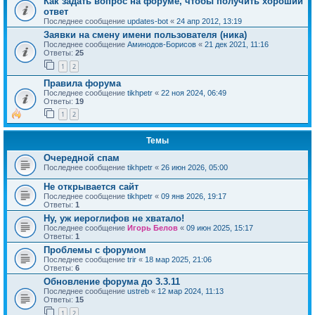
Как задать вопрос на форуме, чтобы получить хороший
ответ
Последнее сообщение
updates-bot
«
24 апр 2012, 13:19
Заявки на смену имени пользователя (ника)
Последнее сообщение
Аминодов-Борисов
«
21 дек 2021, 11:16
Ответы:
25
1
2
Правила форума
Последнее сообщение
tikhpetr
«
22 ноя 2024, 06:49
Ответы:
19
1
2
Темы
Очередной спам
Последнее сообщение
tikhpetr
«
26 июн 2026, 05:00
Не открывается сайт
Последнее сообщение
tikhpetr
«
09 янв 2026, 19:17
Ответы:
1
Ну, уж иероглифов не хватало!
Последнее сообщение
Игорь Белов
«
09 июн 2025, 15:17
Ответы:
1
Проблемы с форумом
Последнее сообщение
trir
«
18 мар 2025, 21:06
Ответы:
6
Обновление форума до 3.3.11
Последнее сообщение
ustreb
«
12 мар 2024, 11:13
Ответы:
15
1
2