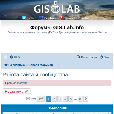
Twitter
Facebook
Google+
English
Форумы GIS-Lab.info
Геоинформационные системы (ГИС) и Дистанционное зондирование Земли
FAQ
Регистрация
Вход
На главную
Список форумов
Работа сайта и сообщества
Правила форума
Новая тема
Страница
1
из
8
1
2
3
4
5
8
След.
368 тем
…
Объявления