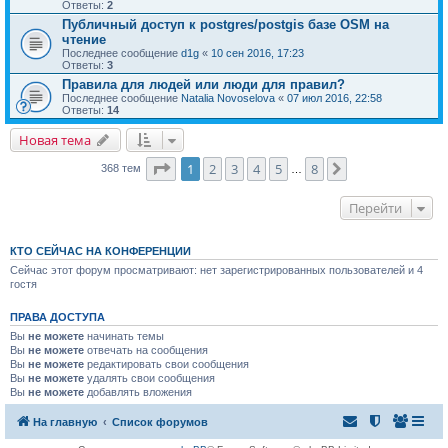
Ответы:
2
Публичный доступ к postgres/postgis базе OSM на
чтение
Последнее сообщение
d1g
«
10 сен 2016, 17:23
Ответы:
3
Правила для людей или люди для правил?
Последнее сообщение
Natalia Novoselova
«
07 июл 2016, 22:58
Ответы:
14
Новая тема
Страница
1
из
8
1
2
3
4
5
8
След.
368 тем
…
Перейти
КТО СЕЙЧАС НА КОНФЕРЕНЦИИ
Сейчас этот форум просматривают: нет зарегистрированных пользователей и 4
гостя
ПРАВА ДОСТУПА
Вы
не можете
начинать темы
Вы
не можете
отвечать на сообщения
Вы
не можете
редактировать свои сообщения
Вы
не можете
удалять свои сообщения
Вы
не можете
добавлять вложения
На главную
Список форумов