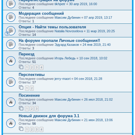
Последнее сообщение
tikhpetr
«
30 апр 2019, 16:00
Ответы:
4
Модерация сообщений
Последнее сообщение
Максим Дубинин
«
07 апр 2019, 13:17
Ответы:
1
Опция - Найти темы пользователя
Последнее сообщение
Natalia Novoselova
«
11 мар 2019, 20:25
Ответы:
14
На форуме пропали Личные сообщения!!
Последнее сообщение
Эдуард Казаков
«
24 янв 2019, 21:40
Ответы:
3
Переезд
Последнее сообщение
Игорь Лебедь
«
10 сен 2018, 10:02
Ответы:
51
1
2
3
4
Перспективы
Последнее сообщение
jerry-maori
«
04 сен 2018, 21:28
Ответы:
17
1
2
Посинение
Последнее сообщение
Максим Дубинин
«
26 июл 2018, 21:02
Ответы:
34
1
2
3
Новый движок для форума 3.1
Последнее сообщение
Максим Дубинин
«
21 июн 2018, 13:06
Ответы:
56
1
2
3
4