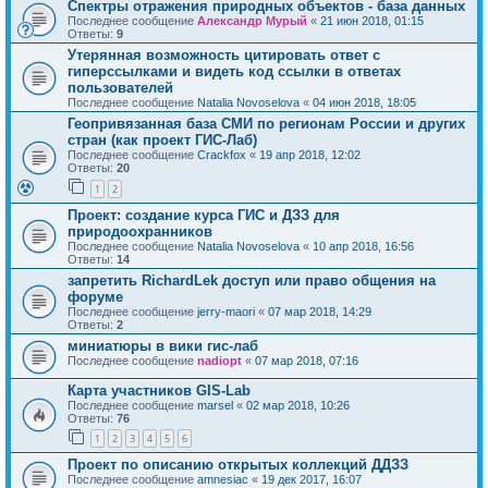
Спектры отражения природных объектов - база данных
Последнее сообщение
Александр Мурый
«
21 июн 2018, 01:15
Ответы:
9
Утерянная возможность цитировать ответ с
гиперссылками и видеть код ссылки в ответах
пользователей
Последнее сообщение
Natalia Novoselova
«
04 июн 2018, 18:05
Геопривязанная база СМИ по регионам России и других
стран (как проект ГИС-Лаб)
Последнее сообщение
Crackfox
«
19 апр 2018, 12:02
Ответы:
20
1
2
Проект: создание курса ГИС и ДЗЗ для
природоохранников
Последнее сообщение
Natalia Novoselova
«
10 апр 2018, 16:56
Ответы:
14
запретить RichardLek доступ или право общения на
форуме
Последнее сообщение
jerry-maori
«
07 мар 2018, 14:29
Ответы:
2
миниатюры в вики гис-лаб
Последнее сообщение
nadiopt
«
07 мар 2018, 07:16
Карта участников GIS-Lab
Последнее сообщение
marsel
«
02 мар 2018, 10:26
Ответы:
76
1
2
3
4
5
6
Проект по описанию открытых коллекций ДДЗЗ
Последнее сообщение
amnesiac
«
19 дек 2017, 16:07