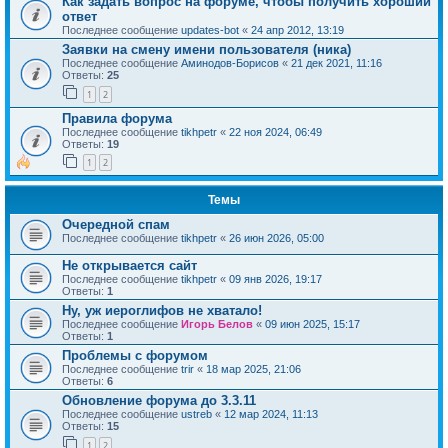
Как задать вопрос на форуме, чтобы получить хороший
ответ
Последнее сообщение
updates-bot
«
24 апр 2012, 13:19
Заявки на смену имени пользователя (ника)
Последнее сообщение
Аминодов-Борисов
«
21 дек 2021, 11:16
Ответы:
25
1
2
Правила форума
Последнее сообщение
tikhpetr
«
22 ноя 2024, 06:49
Ответы:
19
1
2
Темы
Очередной спам
Последнее сообщение
tikhpetr
«
26 июн 2026, 05:00
Не открывается сайт
Последнее сообщение
tikhpetr
«
09 янв 2026, 19:17
Ответы:
1
Ну, уж иероглифов не хватало!
Последнее сообщение
Игорь Белов
«
09 июн 2025, 15:17
Ответы:
1
Проблемы с форумом
Последнее сообщение
trir
«
18 мар 2025, 21:06
Ответы:
6
Обновление форума до 3.3.11
Последнее сообщение
ustreb
«
12 мар 2024, 11:13
Ответы:
15
1
2