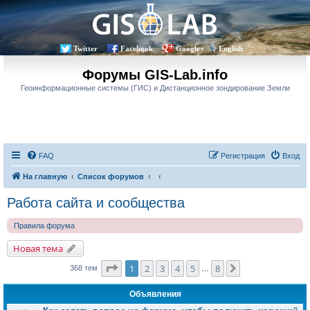
Twitter
Facebook
Google+
English
Форумы GIS-Lab.info
Геоинформационные системы (ГИС) и Дистанционное зондирование Земли
FAQ
Регистрация
Вход
На главную
Список форумов
Работа сайта и сообщества
Правила форума
Новая тема
Страница
1
из
8
1
2
3
4
5
8
След.
368 тем
…
Объявления