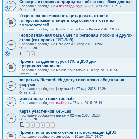
Спектры отражения природных объектов - база данных
Последнее сообщение
Александр Мурый
«
21 июн 2018, 01:15
Ответы:
9
Утерянная возможность цитировать ответ с
гиперссылками и видеть код ссылки в ответах
пользователей
Последнее сообщение
Natalia Novoselova
«
04 июн 2018, 18:05
Геопривязанная база СМИ по регионам России и других
стран (как проект ГИС-Лаб)
Последнее сообщение
Crackfox
«
19 апр 2018, 12:02
Ответы:
20
1
2
Проект: создание курса ГИС и ДЗЗ для
природоохранников
Последнее сообщение
Natalia Novoselova
«
10 апр 2018, 16:56
Ответы:
14
запретить RichardLek доступ или право общения на
форуме
Последнее сообщение
jerry-maori
«
07 мар 2018, 14:29
Ответы:
2
миниатюры в вики гис-лаб
Последнее сообщение
nadiopt
«
07 мар 2018, 07:16
Карта участников GIS-Lab
Последнее сообщение
marsel
«
02 мар 2018, 10:26
Ответы:
76
1
2
3
4
5
6
Проект по описанию открытых коллекций ДДЗЗ
Последнее сообщение
amnesiac
«
19 дек 2017, 16:07