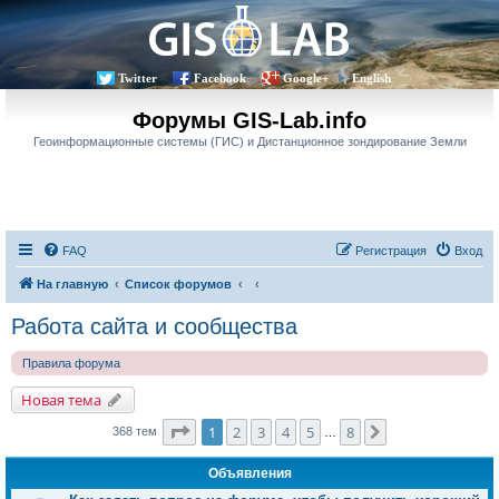
Twitter
Facebook
Google+
English
Форумы GIS-Lab.info
Геоинформационные системы (ГИС) и Дистанционное зондирование Земли
FAQ
Регистрация
Вход
На главную
Список форумов
Работа сайта и сообщества
Правила форума
Новая тема
Страница
1
из
8
1
2
3
4
5
8
След.
368 тем
…
Объявления