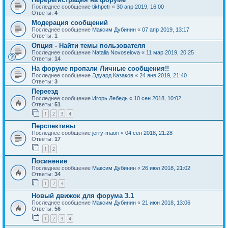
Последнее сообщение
tikhpetr
«
30 апр 2019, 16:00
Ответы:
4
Модерация сообщений
Последнее сообщение
Максим Дубинин
«
07 апр 2019, 13:17
Ответы:
1
Опция - Найти темы пользователя
Последнее сообщение
Natalia Novoselova
«
11 мар 2019, 20:25
Ответы:
14
На форуме пропали Личные сообщения!!
Последнее сообщение
Эдуард Казаков
«
24 янв 2019, 21:40
Ответы:
3
Переезд
Последнее сообщение
Игорь Лебедь
«
10 сен 2018, 10:02
Ответы:
51
1
2
3
4
Перспективы
Последнее сообщение
jerry-maori
«
04 сен 2018, 21:28
Ответы:
17
1
2
Посинение
Последнее сообщение
Максим Дубинин
«
26 июл 2018, 21:02
Ответы:
34
1
2
3
Новый движок для форума 3.1
Последнее сообщение
Максим Дубинин
«
21 июн 2018, 13:06
Ответы:
56
1
2
3
4