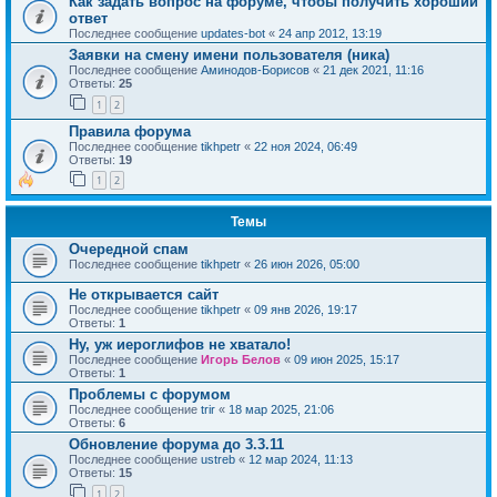
Как задать вопрос на форуме, чтобы получить хороший
ответ
Последнее сообщение
updates-bot
«
24 апр 2012, 13:19
Заявки на смену имени пользователя (ника)
Последнее сообщение
Аминодов-Борисов
«
21 дек 2021, 11:16
Ответы:
25
1
2
Правила форума
Последнее сообщение
tikhpetr
«
22 ноя 2024, 06:49
Ответы:
19
1
2
Темы
Очередной спам
Последнее сообщение
tikhpetr
«
26 июн 2026, 05:00
Не открывается сайт
Последнее сообщение
tikhpetr
«
09 янв 2026, 19:17
Ответы:
1
Ну, уж иероглифов не хватало!
Последнее сообщение
Игорь Белов
«
09 июн 2025, 15:17
Ответы:
1
Проблемы с форумом
Последнее сообщение
trir
«
18 мар 2025, 21:06
Ответы:
6
Обновление форума до 3.3.11
Последнее сообщение
ustreb
«
12 мар 2024, 11:13
Ответы:
15
1
2