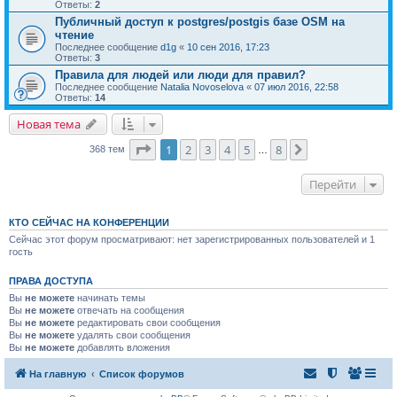
Ответы:
2
Публичный доступ к postgres/postgis базе OSM на
чтение
Последнее сообщение
d1g
«
10 сен 2016, 17:23
Ответы:
3
Правила для людей или люди для правил?
Последнее сообщение
Natalia Novoselova
«
07 июл 2016, 22:58
Ответы:
14
Новая тема
Страница
1
из
8
1
2
3
4
5
8
След.
368 тем
…
Перейти
КТО СЕЙЧАС НА КОНФЕРЕНЦИИ
Сейчас этот форум просматривают: нет зарегистрированных пользователей и 1
гость
ПРАВА ДОСТУПА
Вы
не можете
начинать темы
Вы
не можете
отвечать на сообщения
Вы
не можете
редактировать свои сообщения
Вы
не можете
удалять свои сообщения
Вы
не можете
добавлять вложения
На главную
Список форумов