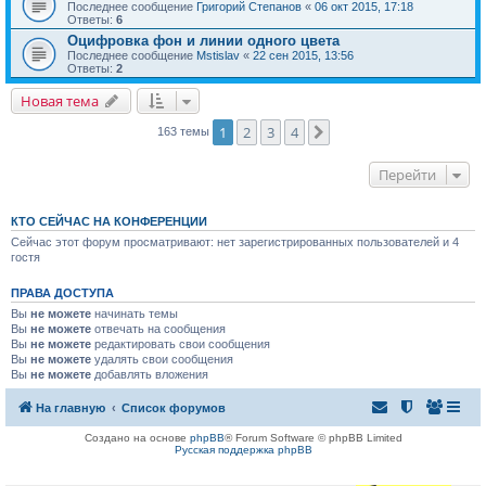
Последнее сообщение
Григорий Степанов
«
06 окт 2015, 17:18
Ответы:
6
Оцифровка фон и линии одного цвета
Последнее сообщение
Mstislav
«
22 сен 2015, 13:56
Ответы:
2
Новая тема
1
2
3
4
След.
163 темы
Перейти
КТО СЕЙЧАС НА КОНФЕРЕНЦИИ
Сейчас этот форум просматривают: нет зарегистрированных пользователей и 4
гостя
ПРАВА ДОСТУПА
Вы
не можете
начинать темы
Вы
не можете
отвечать на сообщения
Вы
не можете
редактировать свои сообщения
Вы
не можете
удалять свои сообщения
Вы
не можете
добавлять вложения
На главную
Список форумов
Создано на основе
phpBB
® Forum Software © phpBB Limited
Русская поддержка phpBB