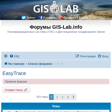
Twitter
Facebook
Google+
English
Форумы GIS-Lab.info
Геоинформационные системы (ГИС) и Дистанционное зондирование Земли
FAQ
Регистрация
Вход
На главную
Список форумов
EasyTrace
Правила форума
Новая тема
1
2
3
4
След.
163 темы
Темы