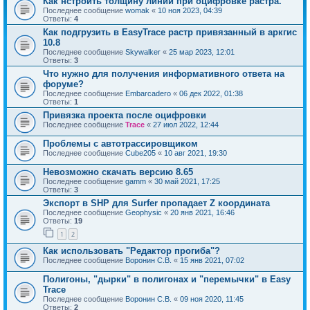
Как нстроить толщину линии при оцифровке растра.
Последнее сообщение
womak
«
10 ноя 2023, 04:39
Ответы:
4
Как подгрузить в EasyTrace растр привязанный в аркгис
10.8
Последнее сообщение
Skywalker
«
25 мар 2023, 12:01
Ответы:
3
Что нужно для получения информативного ответа на
форуме?
Последнее сообщение
Embarcadero
«
06 дек 2022, 01:38
Ответы:
1
Привязка проекта после оцифровки
Последнее сообщение
Trace
«
27 июл 2022, 12:44
Проблемы с автотрассировщиком
Последнее сообщение
Cube205
«
10 авг 2021, 19:30
Невозможно скачать версию 8.65
Последнее сообщение
gamm
«
30 май 2021, 17:25
Ответы:
3
Экспорт в SHP для Surfer пропадает Z координата
Последнее сообщение
Geophysic
«
20 янв 2021, 16:46
Ответы:
19
1
2
Как использовать "Редактор прогиба"?
Последнее сообщение
Воронин С.В.
«
15 янв 2021, 07:02
Полигоны, "дырки" в полигонах и "перемычки" в Easy
Trace
Последнее сообщение
Воронин С.В.
«
09 ноя 2020, 11:45
Ответы:
2