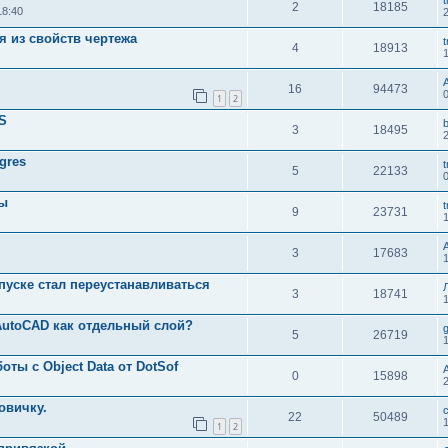
t
2
18185
18:40
я из свойств чертежа
t
4
18913
16
94473
1
2
IS
3
18495
gres
t
5
22133
вы
t
9
23731
3
17683
апуске стал переустанавливаться
3
18741
AutoCAD как отдельный слой?
5
26719
ты с Object Data от DotSof
0
15898
овичку.
c
22
50489
1
2