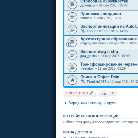
Отрисовка окружностей
Донецков
» 09 сен 2015, 15:32
Привязка координат
shnur
» 09 сен 2015, 13:34
Экспорт аннотаций из AutoCAD
shnur
» 07 сен 2015, 14:55
Архитектурное образование
evgeny.shirinyan
» 08 дек 2013, 18:57
Экспорт dwg в shp
julia_gatina
» 24 мар 2015, 10:49
Трансформирование чертежа
freetaker
» 12 авг 2015, 09:29
Поиск в Object Data
Franklin1967
» 12 мар 2011, 10:4
Новая тема
Вернуться к списку форумов
КТО СЕЙЧАС НА КОНФЕРЕНЦИИ
Сейчас этот форум просматривают: нет зареги
ПРАВА ДОСТУПА