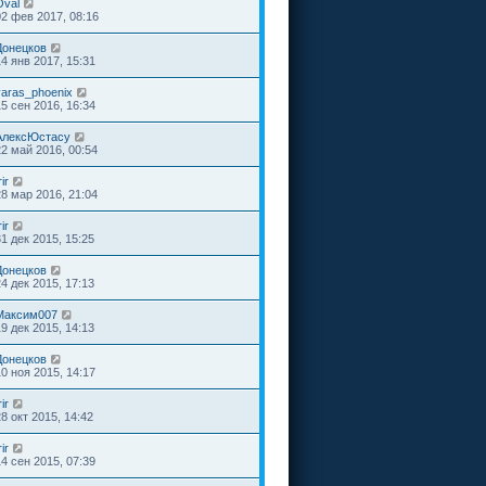
Oval
02 фев 2017, 08:16
Донецков
14 янв 2017, 15:31
yaras_phoenix
15 сен 2016, 16:34
АлексЮстасу
22 май 2016, 00:54
rir
28 мар 2016, 21:04
rir
31 дек 2015, 15:25
Донецков
24 дек 2015, 17:13
Максим007
19 дек 2015, 14:13
Донецков
10 ноя 2015, 14:17
rir
28 окт 2015, 14:42
rir
14 сен 2015, 07:39