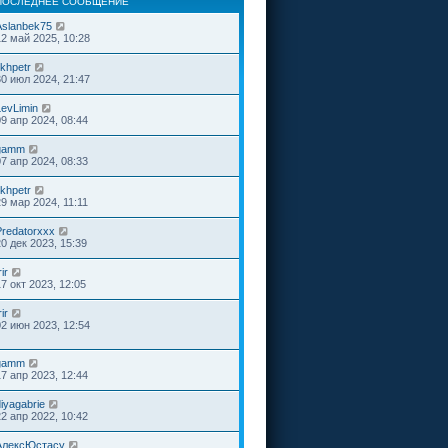
ПОСЛЕДНЕЕ СООБЩЕНИЕ
Aslanbek75
12 май 2025, 10:28
ikhpetr
30 июл 2024, 21:47
LevLimin
09 апр 2024, 08:44
gamm
07 апр 2024, 08:33
ikhpetr
29 мар 2024, 11:11
Predatorxxx
20 дек 2023, 15:39
rir
17 окт 2023, 12:05
rir
02 июн 2023, 12:54
gamm
17 апр 2023, 12:44
iyagabrie
22 апр 2022, 10:42
АлексЮстасу