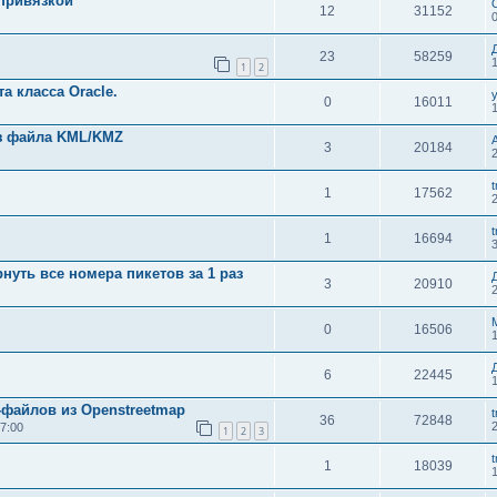
 привязкой
12
31152
23
58259
1
2
а класса Oracle.
0
16011
з файла KML/KMZ
3
20184
t
1
17562
t
1
16694
рнуть все номера пикетов за 1 раз
3
20910
0
16506
6
22445
-файлов из Openstreetmap
t
36
72848
7:00
1
2
3
t
1
18039