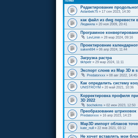
ТЕМЫ
Редактирование продольно
Aslanbek75
» 17 сен 2023, 14:30
как файл из dwg перевести 
Людмила
» 20 ноя 2009, 20:41
Програмное конвертировани
LevLimin
» 28 мар 2024, 09:16
Проектировние календарного
saken694
» 06 апр 2024, 11:44
Загрузка растра
tikhpetr
» 29 мар 2024, 11:11
Экспорт слоев из Map 3D в 
Predatorxxx
» 08 авг 2022, 14:45
Как определить систему коо
UNISTROYM
» 20 май 2021, 10:36
Корректировка профиля при 
3D 2022
bochekms
» 02 июн 2023, 12:50
Преобразование штриховок
Predatorxxx
» 16 апр 2023, 14:23
Map3D импорт облаков точе
kate_null
» 22 янв 2021, 03:12
Не хочет вставлять мои бло