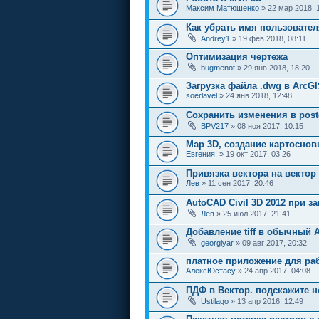
Максим Матюшенко
» 22 мар 2018, 
Как убрать имя пользовател
Andrey1
» 19 фев 2018, 08:11
Оптимизация чертежа
bugmenot
» 29 янв 2018, 18:20
Загрузка файла .dwg в ArcG
soerlavel
» 24 янв 2018, 12:48
Сохранить изменения в post
BPV217
» 08 ноя 2017, 10:15
Map 3D, создание картосно
Евгения!
» 19 окт 2017, 03:26
Привязка вектора на вектор
Лев
» 11 сен 2017, 20:46
AutoCAD Civil 3D 2012 при з
Лев
» 25 июл 2017, 21:41
Добавление tiff в обычный 
georgiyar
» 09 авг 2017, 20:32
платное приложение для рабо
АлексЮстасу
» 24 апр 2017, 04:08
ПДФ в Вектор. подскажите н
Ustilago
» 13 апр 2016, 12:49