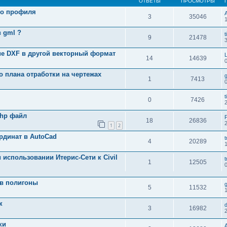
ОТВЕТЫ
ПРОСМОТРЫ
го профиля
3
35046
в gml ?
t
9
21478
е DXF в другой векторный формат
14
14639
 плана отработки на чертежах
1
7413
t
0
7426
shp файл
18
26836
1
2
рдинат в AutoCad
t
4
20289
использовании Итерис-Сети к Civil
t
1
12505
 в полигоны
5
11532
к
d
3
16982
ки