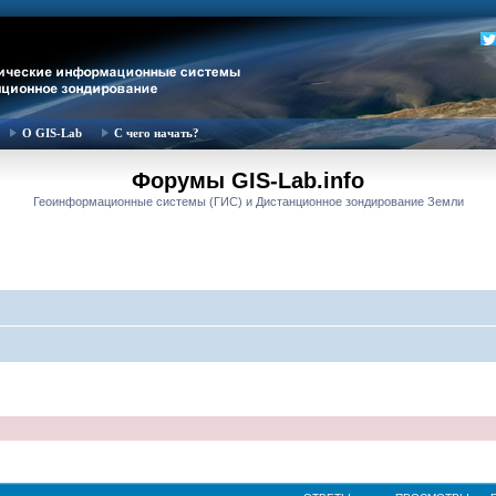
О GIS-Lab
С чего начать?
Форумы GIS-Lab.info
Геоинформационные системы (ГИС) и Дистанционное зондирование Земли