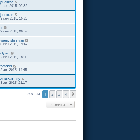
Донецков
11 сен 2015, 09:32
Донецков
09 сен 2015, 15:25
rir
09 сен 2015, 09:57
evgeny.shirinyan
06 сен 2015, 19:42
olyline
02 сен 2015, 18:09
reetaker
12 авг 2015, 14:45
АлексЮстасу
03 авг 2015, 21:17
1
2
3
4
След.
200 тем
Перейти