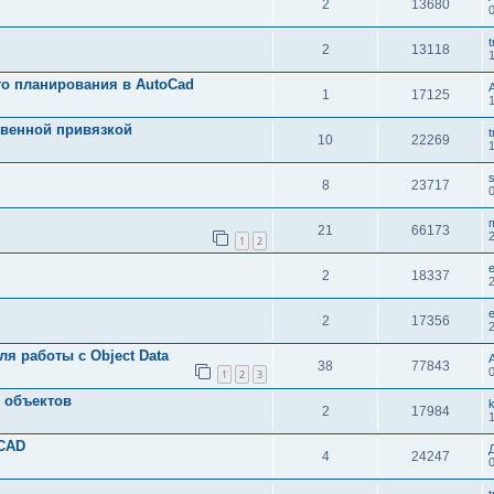
2
13680
t
2
13118
о планирования в AutoCad
1
17125
твенной привязкой
t
10
22269
8
23717
21
66173
1
2
2
18337
2
17356
я работы с Object Data
38
77843
1
2
3
 объектов
2
17984
oCAD
4
24247