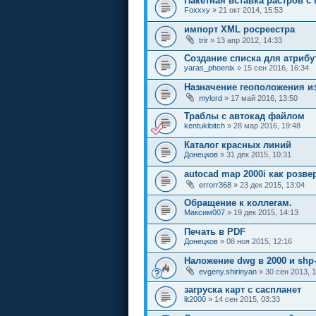
Пакетная вставка растров с
Foxxxy
» 21 окт 2014, 15:53
импорт XML росреестра
trir
» 13 апр 2012, 14:33
Создание списка для атрибут
yaras_phoenix
» 15 сен 2016, 16:34
Назначение геоположения и
mylord
» 17 май 2016, 13:50
Траблы с автокад файлом
kentukibitch
» 28 мар 2016, 19:48
Каталог красных линий
Донецков
» 31 дек 2015, 10:31
autocad map 2000i как розве
errorr368
» 23 дек 2015, 13:04
Обращение к коллегам.
Максим007
» 19 дек 2015, 14:13
Печать в PDF
Донецков
» 08 ноя 2015, 12:16
Наложение dwg в 2000 и shp
evgeny.shirinyan
» 30 сен 2013, 1
загруска карт с саспланет
lit2000
» 14 сен 2015, 03:33