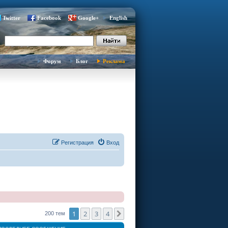
Twitter
Facebook
Google+
English
Форум
Блог
Реклама
Регистрация
Вход
1
2
3
4
След.
200 тем