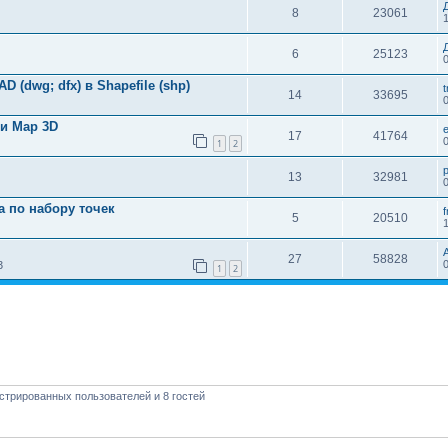
8
23061
6
25123
 (dwg; dfx) в Shapefile (shp)
t
14
33695
 и Map 3D
17
41764
1
2
p
13
32981
 по набору точек
f
5
20510
27
58828
3
1
2
стрированных пользователей и 8 гостей