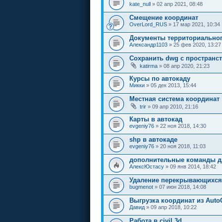
kate_null
» 02 апр 2021, 08:48
Смещение координат
OverLord_RUS
» 17 мар 2021, 10:34
Документы территориальног
Александр1103
» 25 фев 2020, 13:27
Сохранить dwg с пространс
katirma
» 08 апр 2020, 21:23
Курсы по автокаду
Микки
» 05 дек 2013, 15:44
Местная система координат
trir
» 09 апр 2010, 21:16
Карты в автокад
evgeniy76
» 22 ноя 2018, 14:30
shp в автокаде
evgeniy76
» 20 ноя 2018, 11:03
дополнительные команды дл
АлексЮстасу
» 09 янв 2014, 18:42
Удаление перекрывающихся
bugmenot
» 07 июн 2018, 14:08
Выгрузка координат из Aut
Давид
» 09 апр 2018, 10:22
Работа в civil 3d