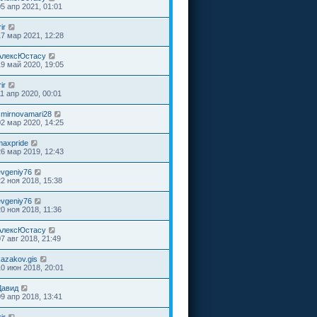
05 апр 2021, 01:01
rir
17 мар 2021, 12:28
АлексЮстасу
19 май 2020, 19:05
rir
11 апр 2020, 00:01
smirnovamari28
02 мар 2020, 14:25
maxpride
26 мар 2019, 12:43
evgeniy76
22 ноя 2018, 15:38
evgeniy76
20 ноя 2018, 11:36
АлексЮстасу
07 авг 2018, 21:49
kazakov.gis
10 июн 2018, 20:01
Давид
09 апр 2018, 13:41