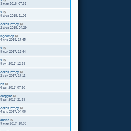
rir
23 мар 2018, 07:39
rir
19 фев 2018, 11:05
АлексЮстасу
02 фев 2018, 04:29
bingeomap
24 янв 2018, 17:45
rir
09 ноя 2017, 13:44
rir
19 окт 2017, 12:29
АлексЮстасу
12 сен 2017, 17:11
Лев
16 авг 2017, 07:10
georgiyar
15 авг 2017, 21:19
АлексЮстасу
24 апр 2017, 04:08
adfiles
19 мар 2017, 10:38