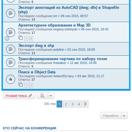
Ответы:
6
Экспорт аннотаций из AutoCAD (dwg; dfx) в Shapefile
(shp)
Последнее сообщение
trir
«
09 сен 2015, 09:57
Ответы:
14
Архитектурное образование и Map 3D
Последнее сообщение
evgeny.shirinyan
«
06 сен 2015, 19:42
Ответы:
17
1
2
Экспорт dwg в shp
Последнее сообщение
polyline
«
02 сен 2015, 18:09
Ответы:
13
Трансформирование чертежа по набору точек
Последнее сообщение
freetaker
«
12 авг 2015, 14:45
Ответы:
5
Поиск в Object Data
Последнее сообщение
АлексЮстасу
«
03 авг 2015, 21:17
Ответы:
27
1
2
Новая тема
1
2
3
4
След.
200 тем
Перейти
КТО СЕЙЧАС НА КОНФЕРЕНЦИИ