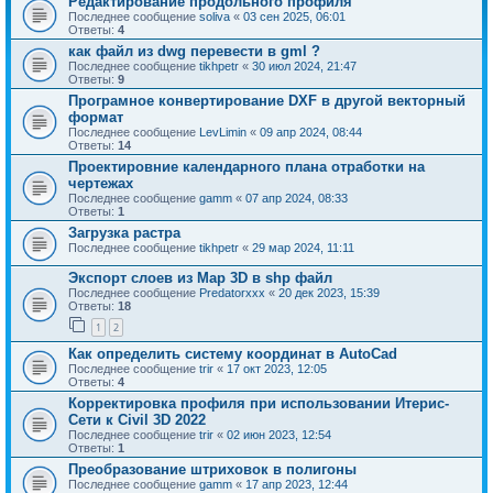
Редактирование продольного профиля
Последнее сообщение
soliva
«
03 сен 2025, 06:01
Ответы:
4
как файл из dwg перевести в gml ?
Последнее сообщение
tikhpetr
«
30 июл 2024, 21:47
Ответы:
9
Програмное конвертирование DXF в другой векторный
формат
Последнее сообщение
LevLimin
«
09 апр 2024, 08:44
Ответы:
14
Проектировние календарного плана отработки на
чертежах
Последнее сообщение
gamm
«
07 апр 2024, 08:33
Ответы:
1
Загрузка растра
Последнее сообщение
tikhpetr
«
29 мар 2024, 11:11
Экспорт слоев из Map 3D в shp файл
Последнее сообщение
Predatorxxx
«
20 дек 2023, 15:39
Ответы:
18
1
2
Как определить систему координат в AutoCad
Последнее сообщение
trir
«
17 окт 2023, 12:05
Ответы:
4
Корректировка профиля при использовании Итерис-
Сети к Civil 3D 2022
Последнее сообщение
trir
«
02 июн 2023, 12:54
Ответы:
1
Преобразование штриховок в полигоны
Последнее сообщение
gamm
«
17 апр 2023, 12:44