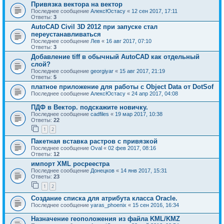
Привязка вектора на вектор
Последнее сообщение
АлексЮстасу
«
12 сен 2017, 17:11
Ответы:
3
AutoCAD Civil 3D 2012 при запуске стал
переустанавливаться
Последнее сообщение
Лев
«
16 авг 2017, 07:10
Ответы:
3
Добавление tiff в обычный AutoCAD как отдельный
слой?
Последнее сообщение
georgiyar
«
15 авг 2017, 21:19
Ответы:
5
платное приложение для работы с Object Data от DotSof
Последнее сообщение
АлексЮстасу
«
24 апр 2017, 04:08
ПДФ в Вектор. подскажите новичку.
Последнее сообщение
cadfiles
«
19 мар 2017, 10:38
Ответы:
22
1
2
Пакетная вставка растров с привязкой
Последнее сообщение
Oval
«
02 фев 2017, 08:16
Ответы:
12
импорт XML росреестра
Последнее сообщение
Донецков
«
14 янв 2017, 15:31
Ответы:
23
1
2
Создание списка для атрибута класса Oracle.
Последнее сообщение
yaras_phoenix
«
15 сен 2016, 16:34
Назначение геоположения из файла KML/KMZ