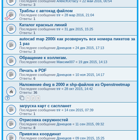
Последнее сообщение
АлексЮстасу
«
22 май 2016, 00:54
Ответы:
3
Траблы с автокад файлом
Последнее сообщение
trir
«
28 мар 2016, 21:04
Ответы:
1
Каталог красных линий
Последнее сообщение
trir
«
31 дек 2015, 15:25
Ответы:
1
autocad map 2000i как розвернуть все номера пикетов за
1 раз
Последнее сообщение
Донецков
«
24 дек 2015, 17:13
Ответы:
3
Обращение к коллегам.
Последнее сообщение
Максим007
«
19 дек 2015, 14:13
Печать в PDF
Последнее сообщение
Донецков
«
10 ноя 2015, 14:17
Ответы:
6
Наложение dwg в 2000 и shp-файлов из Openstreetmap
Последнее сообщение
trir
«
28 окт 2015, 14:42
Ответы:
36
1
2
3
загруска карт с саспланет
Последнее сообщение
trir
«
14 сен 2015, 07:39
Ответы:
1
Отрисовка окружностей
Последнее сообщение
Донецков
«
11 сен 2015, 09:32
Ответы:
8
Привязка координат
Последнее сообщение
Донецков
«
09 сен 2015, 15:25