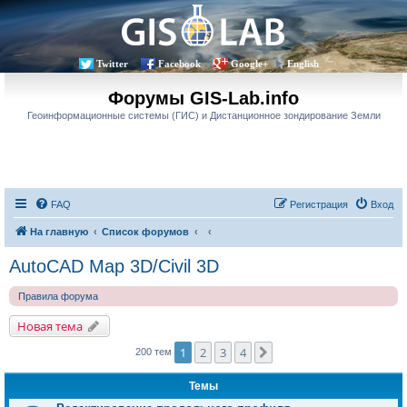
Twitter
Facebook
Google+
English
Форумы GIS-Lab.info
Геоинформационные системы (ГИС) и Дистанционное зондирование Земли
FAQ
Регистрация
Вход
На главную
Список форумов
AutoCAD Map 3D/Civil 3D
Правила форума
Новая тема
1
2
3
4
След.
200 тем
Темы