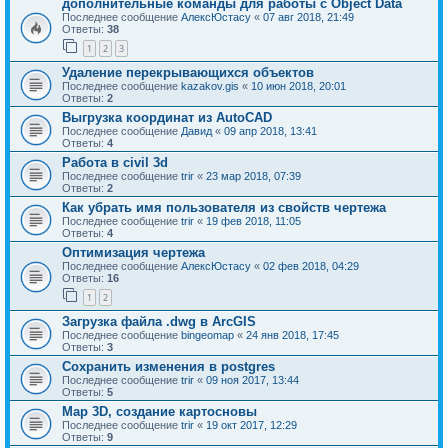
дополнительные команды для работы с Object Data
Последнее сообщение
АлексЮстасу
«
07 авг 2018, 21:49
Ответы:
38
1
2
3
Удаление перекрывающихся объектов
Последнее сообщение
kazakov.gis
«
10 июн 2018, 20:01
Ответы:
2
Выгрузка координат из AutoCAD
Последнее сообщение
Давид
«
09 апр 2018, 13:41
Ответы:
4
Работа в civil 3d
Последнее сообщение
trir
«
23 мар 2018, 07:39
Ответы:
2
Как убрать имя пользователя из свойств чертежа
Последнее сообщение
trir
«
19 фев 2018, 11:05
Ответы:
4
Оптимизация чертежа
Последнее сообщение
АлексЮстасу
«
02 фев 2018, 04:29
Ответы:
16
1
2
Загрузка файла .dwg в ArcGIS
Последнее сообщение
bingeomap
«
24 янв 2018, 17:45
Ответы:
3
Сохранить изменения в postgres
Последнее сообщение
trir
«
09 ноя 2017, 13:44
Ответы:
5
Map 3D, создание картосновы
Последнее сообщение
trir
«
19 окт 2017, 12:29
Ответы:
9