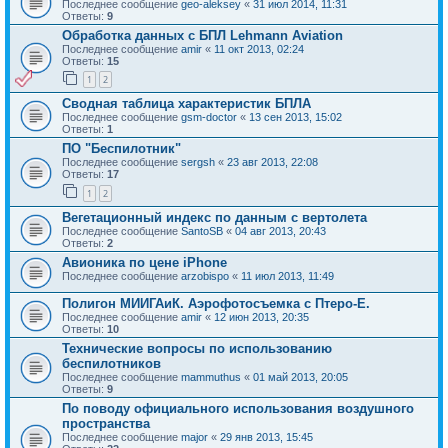
Последнее сообщение
geo-aleksey
«
31 июл 2014, 11:31
Ответы:
9
Обработка данных с БПЛ Lehmann Aviation
Последнее сообщение
amir
«
11 окт 2013, 02:24
Ответы:
15
1
2
Сводная таблица характеристик БПЛА
Последнее сообщение
gsm-doctor
«
13 сен 2013, 15:02
Ответы:
1
ПО "Беспилотник"
Последнее сообщение
sergsh
«
23 авг 2013, 22:08
Ответы:
17
1
2
Вегетационный индекс по данным с вертолета
Последнее сообщение
SantoSB
«
04 авг 2013, 20:43
Ответы:
2
Авионика по цене iPhone
Последнее сообщение
arzobispo
«
11 июл 2013, 11:49
Полигон МИИГАиК. Аэрофотосъемка с Птеро-Е.
Последнее сообщение
amir
«
12 июн 2013, 20:35
Ответы:
10
Технические вопросы по использованию
беспилотников
Последнее сообщение
mammuthus
«
01 май 2013, 20:05
Ответы:
9
По поводу официального использования воздушного
пространства
Последнее сообщение
major
«
29 янв 2013, 15:45