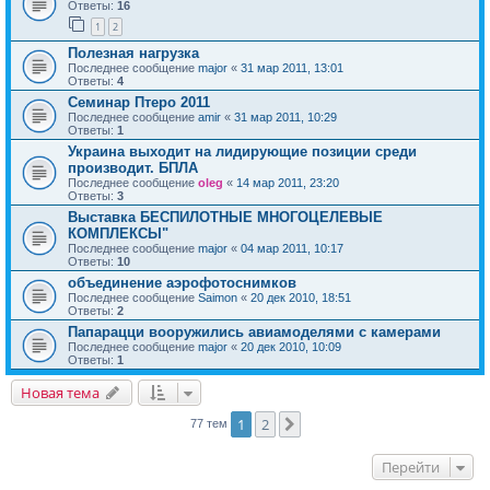
Ответы:
16
1
2
Полезная нагрузка
Последнее сообщение
major
«
31 мар 2011, 13:01
Ответы:
4
Семинар Птеро 2011
Последнее сообщение
amir
«
31 мар 2011, 10:29
Ответы:
1
Украина выходит на лидирующие позиции среди
производит. БПЛА
Последнее сообщение
oleg
«
14 мар 2011, 23:20
Ответы:
3
Выставка БЕСПИЛОТНЫЕ МНОГОЦЕЛЕВЫЕ
КОМПЛЕКСЫ"
Последнее сообщение
major
«
04 мар 2011, 10:17
Ответы:
10
объединение аэрофотоснимков
Последнее сообщение
Saimon
«
20 дек 2010, 18:51
Ответы:
2
Папарацци вооружились авиамоделями с камерами
Последнее сообщение
major
«
20 дек 2010, 10:09
Ответы:
1
Новая тема
1
2
След.
77 тем
Перейти