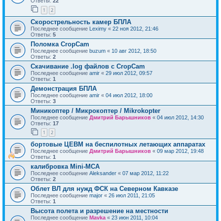
Ответы:
22
1
2
Скорострельность камер БПЛА
Последнее сообщение
Leximy
«
22 ноя 2012, 21:46
Ответы:
5
Поломка CropCam
Последнее сообщение
buzum
«
10 авг 2012, 18:50
Ответы:
2
Скачивание .log файлов с CropCam
Последнее сообщение
amir
«
29 июл 2012, 09:57
Ответы:
1
Демонстрация БПЛА
Последнее сообщение
amir
«
04 июл 2012, 18:00
Ответы:
3
Миникоптер / Микрокоптер / Mikrokopter
Последнее сообщение
Дмитрий Барышников
«
04 июл 2012, 14:30
Ответы:
17
1
2
бортовые ЦЕВМ на беспилотных летающих аппаратах
Последнее сообщение
Дмитрий Барышников
«
09 мар 2012, 19:48
Ответы:
1
калибровка Mini-MCA
Последнее сообщение
Aleksander
«
07 мар 2012, 11:22
Ответы:
2
Облет ВЛ для нужд ФСК на Северном Кавказе
Последнее сообщение
major
«
26 июл 2011, 21:05
Ответы:
1
Высота полета и разрешение на местности
Последнее сообщение
Mavka
«
23 июн 2011, 10:04