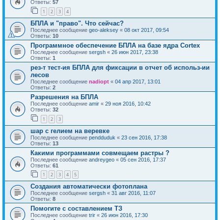
Ответы:
57
1
2
3
4
БПЛА и "право". Что сейчас?
Последнее сообщение
geo-aleksey
«
08 окт 2017, 09:54
Ответы:
10
Программное обеспечение БПЛА на базе ядра Cortex
Последнее сообщение
sergsh
«
26 июн 2017, 23:38
Ответы:
1
рез-т тест-ия БПЛА для фиксации в отчет об использ-ии
лесов
Последнее сообщение
nadiopt
«
04 апр 2017, 13:01
Ответы:
2
Разрешения на БПЛА
Последнее сообщение
amir
«
29 ноя 2016, 10:42
Ответы:
32
1
2
3
шар с гелием на веревке
Последнее сообщение
pendduduk
«
23 сен 2016, 17:38
Ответы:
13
Какими программами совмещаем растры ?
Последнее сообщение
andreygeo
«
05 сен 2016, 17:37
Ответы:
61
1
2
3
4
5
Создания автоматически фотоплана
Последнее сообщение
sergsh
«
31 авг 2016, 11:07
Ответы:
8
Помогите с составлением ТЗ
Последнее сообщение
trir
«
26 июн 2016, 17:30