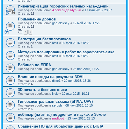
Ответы:
4
Инвентаризация городских зеленых насаждений.
Последнее сообщение
Александр Мурый
«
17 май 2016, 23:37
Ответы:
12
Применение дронов
Последнее сообщение
geo-aleksey
«
12 май 2016, 17:22
Ответы:
22
1
2
Регистрация беспилотников
Последнее сообщение
amir
«
06 фев 2016, 00:53
Ответы:
1
Методика планирования работ по аэрофотосъемке
Последнее сообщение
amir
«
06 фев 2016, 00:52
Ответы:
4
Вебинар по БПЛА
Последнее сообщение
geo-aleksey
«
26 ноя 2015, 14:27
Влияние погоды на результат NDVI.
Последнее сообщение
dime1
«
20 ноя 2015, 16:36
Ответы:
4
3D-печать и беспилотники
Последнее сообщение
Nule
«
10 июл 2015, 10:21
Гиперспектральная съемка (БПЛА, UAV)
Последнее сообщение
sergsh
«
08 июл 2015, 16:10
Ответы:
5
вебинар (на англ.) по дронам в науках о Земле
Последнее сообщение
nadiopt
«
13 июн 2015, 22:13
Сравнение ПО для обработки данных с БПЛА