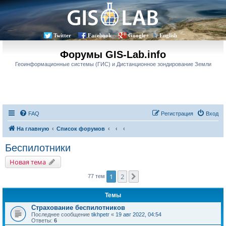
Twitter
Facebook
Google+
English
Форумы GIS-Lab.info
Геоинформационные системы (ГИС) и Дистанционное зондирование Земли
FAQ
Регистрация
Вход
На главную
Список форумов
Беспилотники
Новая тема
1
2
След.
77 тем
Темы
Страхование беспилотников
Последнее сообщение
tikhpetr
«
19 авг 2022, 04:54
Ответы:
6