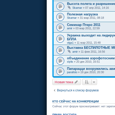
Высота полета и разрешение
Skamar
» 07 апр 2011, 14:16
Полезная нагрузка
Skamar
» 31 мар 2011, 08:18
Семинар Птеро 2011
amir
» 03 мар 2011, 22:59
Украина выходит на лидиру
БПЛА
olga1
» 11 мар 2011, 15:48
Выставка БЕСПИЛОТНЫЕ 
amir
» 11 фев 2011, 16:56
объединение аэрофотосним
slylis
» 20 дек 2010, 16:51
Папарацци вооружились ав
parafoto
» 19 дек 2010, 20:30
Новая тема
Вернуться к списку форумов
КТО СЕЙЧАС НА КОНФЕРЕНЦИИ
Сейчас этот форум просматривают: нет зареги
ПРАВА ДОСТУПА