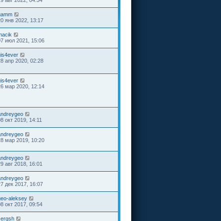
19 авг 2022, 04:54
gamm
20 янв 2022, 13:17
macik
07 июл 2021, 15:06
gis4ever
28 апр 2020, 02:28
gis4ever
26 мар 2020, 12:14
andreygeo
8 окт 2019, 14:11
andreygeo
28 мар 2019, 10:20
andreygeo
29 авг 2018, 16:01
andreygeo
27 дек 2017, 16:07
geo-aleksey
08 окт 2017, 09:54
sergsh