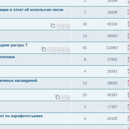
1
18189
ации в отчет об использ-ии лесов
2
18206
32
82216
1
2
3
13
40663
щаем растры ?
61
113867
1
2
3
4
5
топлана
8
27902
3
t
4
20241
зеленых насаждений.
12
28020
22
45187
1
2
1
17267
от по аэрофотосъемке
4
24105