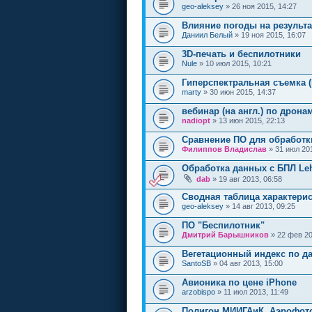
geo-aleksey
» 26 ноя 2015, 14:27
Влияние погоды на результа
Даниил Белый
» 19 ноя 2015, 16:07
3D-печать и беспилотники
Nule
» 10 июл 2015, 10:21
Гиперспектральная съемка 
marty
» 30 июн 2015, 14:37
вебинар (на англ.) по дрона
nadiopt
» 13 июн 2015, 22:13
Сравнение ПО для обработк
Филиппов Владислав
» 31 июл 201
Обработка данных с БПЛ Le
dab
» 19 авг 2013, 06:58
Сводная таблица характери
geo-aleksey
» 14 авг 2013, 09:25
ПО "Беспилотник"
Дмитрий Барышников
» 22 фев 20
Вегетационный индекс по д
SantoSB
» 04 авг 2013, 15:00
Авионика по цене iPhone
arzobispo
» 11 июл 2013, 11:49
Полигон МИИГАиК. Аэрофото