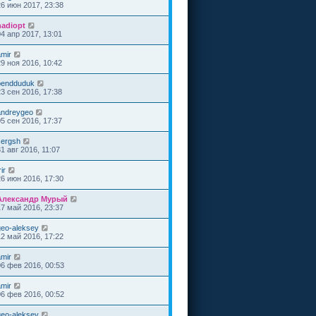
26 июн 2017, 23:38
nadiopt
04 апр 2017, 13:01
amir
29 ноя 2016, 10:42
pendduduk
23 сен 2016, 17:38
andreygeo
05 сен 2016, 17:37
sergsh
1 авг 2016, 11:07
rir
26 июн 2016, 17:30
Александр Мурый
17 май 2016, 23:37
geo-aleksey
12 май 2016, 17:22
amir
06 фев 2016, 00:53
amir
06 фев 2016, 00:52
geo-aleksey