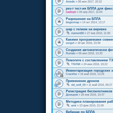
Amedis
» 08 июн 2017, 20:22
рез-т тест-ия БПЛА для фикс
nadiopt
» 04 апр 2017, 11:04
Разрешения на БПЛА
bingeomap
» 14 окт 2014, 13:17
шар с гелием на веревке
mamont80
» 27 янв 2010, 11:00
Какими программами совме
sergsh
» 18 авг 2016, 23:39
Создания автоматически фо
Rumato
» 06 июл 2016, 13:33
Помогите с составлением ТЗ
TNVNK
» 24 июн 2016, 19:22
Инвентаризация городских 
Crackfox
» 16 май 2016, 13:29
Применение дронов
old_wolf_09
» 11 май 2016, 09:27
Регистрация беспилотников
Донецков
» 26 янв 2016, 19:37
Методика планирования раб
amir
» 23 фев 2010, 21:09
Вебинар по БПЛА