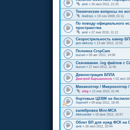
amir
» 26 июл 2011, 21:32
Технические вопросы по ис
AndreyL
» 19 сен 2008, 01:11
По поводу официального и
пространства
amir
» 27 янв 2010, 11:12
Скорострельность камер Б
geo-aleksey
» 13 авг 2012, 11:52
Поломка CropCam
buzum
» 09 авг 2012, 14:08
Скачивание .log файлов с 
buzum
» 27 июл 2012, 11:46
Демонстрация БПЛА
Дмитрий Барышников
» 02 июл 20
Миникоптер / Микрокоптер / 
oleg
» 12 янв 2010, 01:46
бортовые ЦЕВМ на беспило
XopmoH
» 09 мар 2012, 18:45
калибровка Mini-MCA
Aleksander
» 18 фев 2012, 10:57
Облет ВЛ для нужд ФСК на 
amir
» 26 июл 2011, 20:44