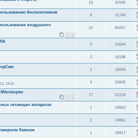
10
32545
пользованию беспилотников
9
31746
спользования воздушного
22
60207
1
2
ПЛА
5
23044
2
19198
CropCam
1
18556
3
20935
12, 19:10
Mikrokopter
17
52218
1
2
тных летающих аппаратах
1
18663
2
19861
Северном Кавказе
1
18917