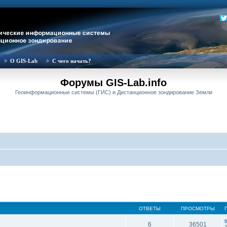
О GIS-Lab
С чего начать?
Форумы GIS-Lab.info
Геоинформационные системы (ГИС) и Дистанционное зондирование Земли
ОТВЕТЫ
ПРОСМОТРЫ
t
6
36501