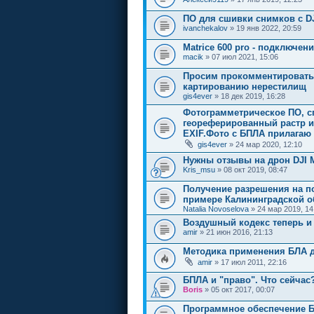
ПО для сшивки снимков с DJI
ivanchekalov
» 19 янв 2022, 20:59
Matrice 600 pro - подключен
macik
» 07 июл 2021, 15:06
Просим прокомментировать 
картированию нерестилищ
gis4ever
» 18 дек 2019, 16:28
Фотограмметрическое ПО, с
геореферированный растр и
EXIF.Фото с БПЛА прилагаю
gis4ever
» 24 мар 2020, 12:10
Нужны отзывы на дрон DJI Ma
Kris_msu
» 08 окт 2019, 08:47
Получение разрешения на по
примере Калининградской о
Natalia Novoselova
» 24 мар 2019, 14
Воздушный кодекс теперь и 
amir
» 21 июн 2016, 21:13
Методика применения БЛА д
amir
» 17 июл 2011, 22:16
БПЛА и "право". Что сейчас
Boris
» 05 окт 2017, 00:07
Программное обеспечение БП