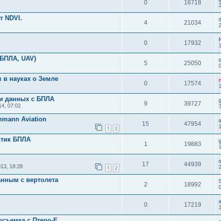
0
16718
т NDVI.
4
21034
0
17932
(БПЛА, UAV)
5
25050
м в науках о Земле
0
17574
и данных с БПЛА
9
39727
4, 07:02
hmann Aviation
15
47954
1
1
2
стик БПЛА
1
19883
17
44939
13, 18:28
1
2
анным с вертолета
2
18992
0
17219
съемка с Птеро-Е.