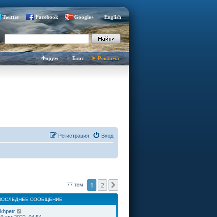
Twitter
Facebook
Google+
English
Форум
Блог
Реклама
Регистрация
Вход
1
2
След.
77 тем
ПОСЛЕДНЕЕ СООБЩЕНИЕ
ikhpetr