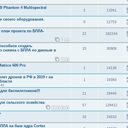
 Phantom 4 Multispectral
2
13261
ие своего оборудования.
0
12753
план проекта по БПЛА-
22
182244
1
2
пособное создать
15
30908
з снимка с БПЛА по данным в
1
2
trice 600 Pro
1
14138
0
лет дронов в РФ в 2019 г на
1
19383
бласти
:43
для беспилотников!!!
11
29446
ля сельского хозяйства
57
129412
1
2
3
4
?
10
24533
ЛА на базе ядра Cortex