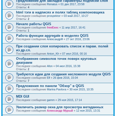
Предложение для закладки Параметры подписей слоя
Последнее сообщение
Renatus
«
01 дек 2017, 23:58
Ответы:
4
html тэги в надписях и полях таблиц компоновщика
Последнее сообщение
prospektor
«
03 май 2017, 10:27
Ответы:
2
Начало работы QGIS
Последнее сообщение
freeExec
«
11 апр 2017, 16:41
Ответы:
1
Работа функции aggregate в моделях QGIS
Последнее сообщение
АлександрФ
«
27 окт 2016, 23:06
При создании слоя копировать список и парам. полей
из др.сл.
Последнее сообщение
Anton_Kh
«
07 июл 2016, 00:16
Отображение символов точек поверх круговых
диаграмм
Последнее сообщение
Afon
«
04 июл 2016, 15:38
Ответы:
2
Требуются идеи для создания несложного модуля QGIS
Последнее сообщение
Elf
«
26 фев 2016, 15:04
Ответы:
7
Предложения по панели "Обзор" в QGIS
Последнее сообщение
Marina Pavlova
«
30 ноя 2015, 10:35
MDI GUI
Последнее сообщение
gamm
«
29 ноя 2015, 17:14
Увеличить размер окна для просмотра метаданных
Последнее сообщение
Александр Мурый
«
12 ноя 2015, 13:31