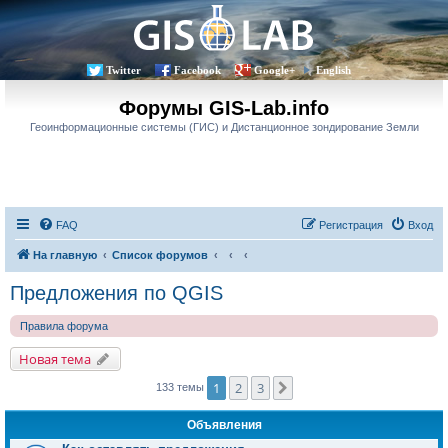
Twitter
Facebook
Google+
English
Форумы GIS-Lab.info
Геоинформационные системы (ГИС) и Дистанционное зондирование Земли
FAQ
Регистрация
Вход
На главную
Список форумов
Предложения по QGIS
Правила форума
Новая тема
1
2
3
След.
133 темы
Объявления