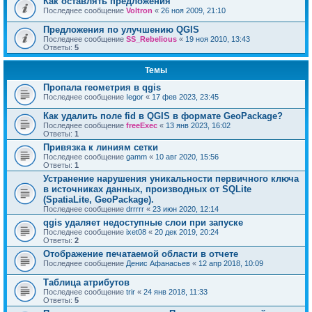
Как оставлять предложения
Последнее сообщение
Voltron
«
26 ноя 2009, 21:10
Предложения по улучшению QGIS
Последнее сообщение
SS_Rebelious
«
19 ноя 2010, 13:43
Ответы:
5
Темы
Пропала геометрия в qgis
Последнее сообщение
Iegor
«
17 фев 2023, 23:45
Как удалить поле fid в QGIS в формате GeoPackage?
Последнее сообщение
freeExec
«
13 янв 2023, 16:02
Ответы:
1
Привязка к линиям сетки
Последнее сообщение
gamm
«
10 авг 2020, 15:56
Ответы:
1
Устранение нарушения уникальности первичного ключа
в источниках данных, производных от SQLite
(SpatiaLite, GeoPackage).
Последнее сообщение
drrrrr
«
23 июн 2020, 12:14
qgis удаляет недоступные слои при запуске
Последнее сообщение
ixet08
«
20 дек 2019, 20:24
Ответы:
2
Отображение печатаемой области в отчете
Последнее сообщение
Денис Афанасьев
«
12 апр 2018, 10:09
Таблица атрибутов
Последнее сообщение
trir
«
24 янв 2018, 11:33
Ответы:
5