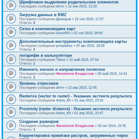
Шрифтовое выделение родительских элементов
Последнее сообщение
drrrrr
«
12 ноя 2015, 13:20
Загрузка данных в KMZ
Последнее сообщение
Донецков
«
22 сен 2015, 17:07
Ответы:
6
Сетка в компановщике карт
Последнее сообщение
konst555
«
01 сен 2015, 09:56
Дополнительные инструменты компоновщика карты
Последнее сообщение
prospektor
«
07 авг 2015, 18:28
Ответы:
4
логарифм в калькуляторе
Последнее сообщение
Tifoso
«
31 май 2015, 07:54
Ответы:
2
Изменить начало и направление полигона
Последнее сообщение
Филиппов Владислав
«
05 май 2015, 14:41
Ответы:
2
Уровень отрисовки
Последнее сообщение
drrrrr
«
13 апр 2015, 12:45
Rasterize (vector to raster) - Указание экстента результата
Последнее сообщение
Anton_Kh
«
01 апр 2015, 23:32
Proximity (raster distance) - Указание экстента результата
Последнее сообщение
Anton_Kh
«
01 апр 2015, 22:47
Создание размеров
Последнее сообщение
Филиппов Владислав
«
30 окт 2014, 15:35
Ответы:
2
Корректировка привязки растров, загруженных через