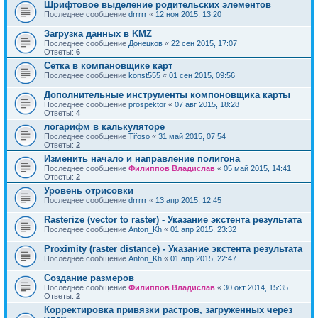
Шрифтовое выделение родительских элементов
Последнее сообщение
drrrrr
«
12 ноя 2015, 13:20
Загрузка данных в KMZ
Последнее сообщение
Донецков
«
22 сен 2015, 17:07
Ответы:
6
Сетка в компановщике карт
Последнее сообщение
konst555
«
01 сен 2015, 09:56
Дополнительные инструменты компоновщика карты
Последнее сообщение
prospektor
«
07 авг 2015, 18:28
Ответы:
4
логарифм в калькуляторе
Последнее сообщение
Tifoso
«
31 май 2015, 07:54
Ответы:
2
Изменить начало и направление полигона
Последнее сообщение
Филиппов Владислав
«
05 май 2015, 14:41
Ответы:
2
Уровень отрисовки
Последнее сообщение
drrrrr
«
13 апр 2015, 12:45
Rasterize (vector to raster) - Указание экстента результата
Последнее сообщение
Anton_Kh
«
01 апр 2015, 23:32
Proximity (raster distance) - Указание экстента результата
Последнее сообщение
Anton_Kh
«
01 апр 2015, 22:47
Создание размеров
Последнее сообщение
Филиппов Владислав
«
30 окт 2014, 15:35
Ответы:
2
Корректировка привязки растров, загруженных через