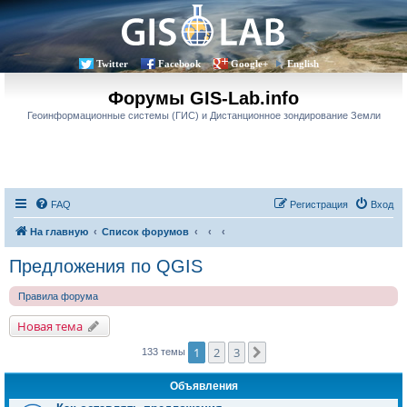
Twitter
Facebook
Google+
English
Форумы GIS-Lab.info
Геоинформационные системы (ГИС) и Дистанционное зондирование Земли
FAQ
Регистрация
Вход
На главную
Список форумов
Предложения по QGIS
Правила форума
Новая тема
1
2
3
След.
133 темы
Объявления