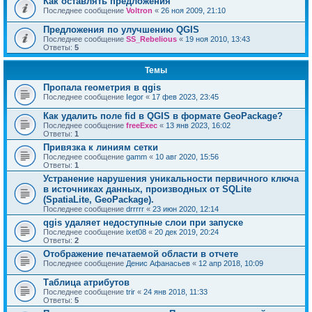
Как оставлять предложения
Последнее сообщение
Voltron
«
26 ноя 2009, 21:10
Предложения по улучшению QGIS
Последнее сообщение
SS_Rebelious
«
19 ноя 2010, 13:43
Ответы:
5
Темы
Пропала геометрия в qgis
Последнее сообщение
Iegor
«
17 фев 2023, 23:45
Как удалить поле fid в QGIS в формате GeoPackage?
Последнее сообщение
freeExec
«
13 янв 2023, 16:02
Ответы:
1
Привязка к линиям сетки
Последнее сообщение
gamm
«
10 авг 2020, 15:56
Ответы:
1
Устранение нарушения уникальности первичного ключа
в источниках данных, производных от SQLite
(SpatiaLite, GeoPackage).
Последнее сообщение
drrrrr
«
23 июн 2020, 12:14
qgis удаляет недоступные слои при запуске
Последнее сообщение
ixet08
«
20 дек 2019, 20:24
Ответы:
2
Отображение печатаемой области в отчете
Последнее сообщение
Денис Афанасьев
«
12 апр 2018, 10:09
Таблица атрибутов
Последнее сообщение
trir
«
24 янв 2018, 11:33
Ответы:
5