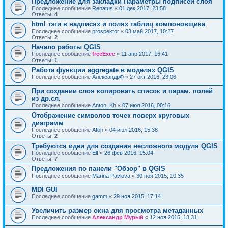
Предложение для закладки Параметры подписей слоя
Последнее сообщение
Renatus
«
01 дек 2017, 23:58
Ответы:
4
html тэги в надписях и полях таблиц компоновщика
Последнее сообщение
prospektor
«
03 май 2017, 10:27
Ответы:
2
Начало работы QGIS
Последнее сообщение
freeExec
«
11 апр 2017, 16:41
Ответы:
1
Работа функции aggregate в моделях QGIS
Последнее сообщение
АлександрФ
«
27 окт 2016, 23:06
При создании слоя копировать список и парам. полей
из др.сл.
Последнее сообщение
Anton_Kh
«
07 июл 2016, 00:16
Отображение символов точек поверх круговых
диаграмм
Последнее сообщение
Afon
«
04 июл 2016, 15:38
Ответы:
2
Требуются идеи для создания несложного модуля QGIS
Последнее сообщение
Elf
«
26 фев 2016, 15:04
Ответы:
7
Предложения по панели "Обзор" в QGIS
Последнее сообщение
Marina Pavlova
«
30 ноя 2015, 10:35
MDI GUI
Последнее сообщение
gamm
«
29 ноя 2015, 17:14
Увеличить размер окна для просмотра метаданных
Последнее сообщение
Александр Мурый
«
12 ноя 2015, 13:31