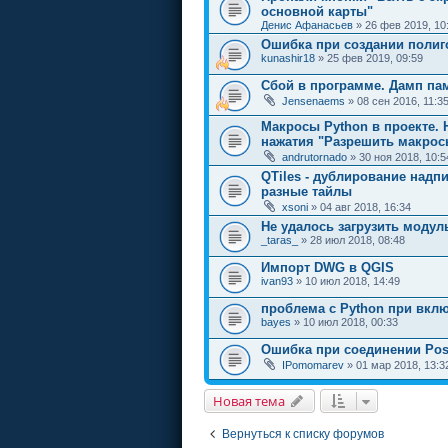
основной карты"
Денис Афанасьев
» 26 фев 2019, 10
Ошибка при создании полиг
kunashir18
» 25 фев 2019, 09:59
Сбой в программе. Дамп па
Jensenaems
» 08 сен 2016, 11:3
Макросы Python в проекте. 
нажатия "Разрешить макрос
andrutornado
» 30 ноя 2018, 10:5
QTiles - дублирование надп
разные тайлы
xsoni
» 04 авг 2018, 16:34
Не удалось загрузить модул
_taras_
» 28 июл 2018, 08:48
Импорт DWG в QGIS
ivan93
» 10 июл 2018, 14:49
проблема с Python при вкл
bayes
» 10 июл 2018, 00:33
Ошибка при соединении Pos
IPomomarev
» 01 мар 2018, 13:3
Новая тема
Вернуться к списку форумов