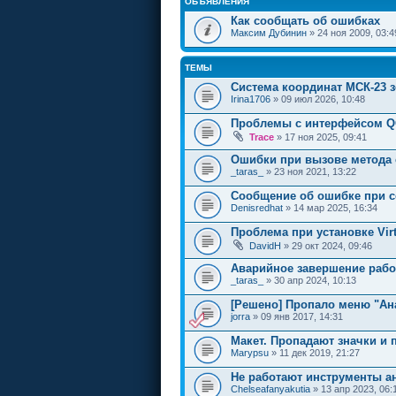
ОБЪЯВЛЕНИЯ
Как сообщать об ошибках
Максим Дубинин
» 24 ноя 2009, 03:4
ТЕМЫ
Система координат МСК-23 з
Irina1706
» 09 июл 2026, 10:48
Проблемы с интерфейсом Q
Trace
» 17 ноя 2025, 09:41
Ошибки при вызове метода c
_taras_
» 23 ноя 2021, 13:22
Сообщение об ошибке при со
Denisredhat
» 14 мар 2025, 16:34
Проблема при установке Virtu
DavidH
» 29 окт 2024, 09:46
Аварийное завершение рабо
_taras_
» 30 апр 2024, 10:13
[Решено] Пропало меню "Ан
jorra
» 09 янв 2017, 14:31
Макет. Пропадают значки и
Marypsu
» 11 дек 2019, 21:27
Не работают инструменты а
Chelseafanyakutia
» 13 апр 2023, 06: