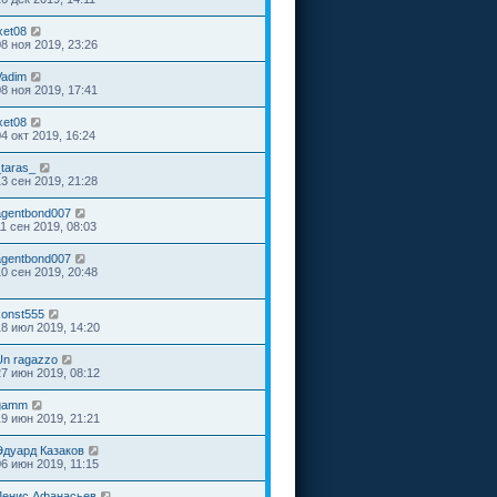
xet08
08 ноя 2019, 23:26
Vadim
08 ноя 2019, 17:41
xet08
04 окт 2019, 16:24
_taras_
13 сен 2019, 21:28
agentbond007
11 сен 2019, 08:03
agentbond007
10 сен 2019, 20:48
konst555
18 июл 2019, 14:20
Un ragazzo
27 июн 2019, 08:12
gamm
19 июн 2019, 21:21
Эдуард Казаков
06 июн 2019, 11:15
Денис Афанасьев