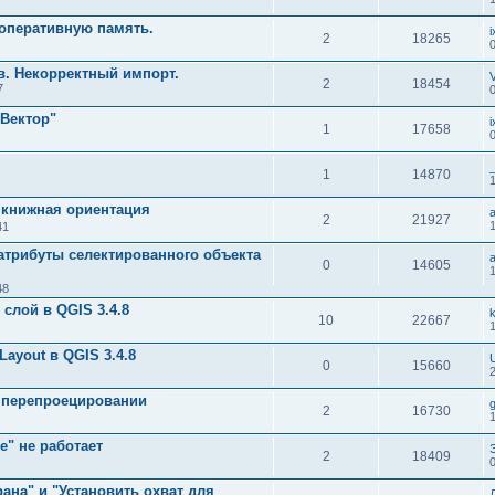
 оперативную память.
i
2
18265
в. Некорректный импорт.
2
18454
7
Вектор"
i
1
17658
1
14870
т книжная ориентация
2
21927
41
 атрибуты селектированного объекта
0
14605
48
слой в QGIS 3.4.8
10
22667
ayout в QGIS 3.4.8
0
15660
 перепроецировании
2
16730
" не работает
2
18409
рана" и "Установить охват для