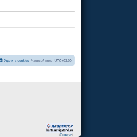
Удалить cookies
Часовой пояс:
UTC+03:00
(
Геокруг
)