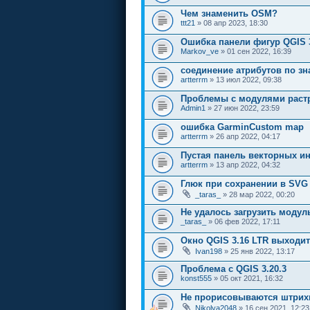
Чем знаменить OSM?
ttt21
» 08 апр 2023, 18:30
Ошибка панели фигур QGIS 
Markov_ve
» 01 сен 2022, 16:39
соединение атрибутов по з
artterrm
» 13 июл 2022, 09:38
Проблемы с модулями раст
Admin1
» 27 июн 2022, 23:59
ошибка GarminCustom map
artterrm
» 26 апр 2022, 04:17
Пустая панель векторных и
artterrm
» 13 апр 2022, 04:32
Глюк при сохранении в SVG
_taras_
» 28 мар 2022, 00:20
Не удалось загрузить модул
_taras_
» 06 фев 2022, 17:11
Окно QGIS 3.16 LTR выходит
Ivan198
» 25 янв 2022, 13:17
Проблема с QGIS 3.20.3
konst555
» 05 окт 2021, 16:32
Не прорисовываются штрих
Nikolya2048
» 16 сен 2021, 12:23