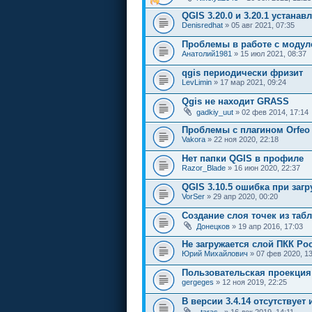
QGIS 3.20.0 и 3.20.1 устана
Denisredhat
» 05 авг 2021, 07:35
Проблемы в работе с модул
Анатолий1981
» 15 июл 2021, 08:37
qgis периодически фризит
LevLimin
» 17 мар 2021, 09:24
Qgis не находит GRASS
gadkiy_uut
» 02 фев 2014, 17:14
Проблемы с плагином Orfeo 
Vakora
» 22 ноя 2020, 22:18
Нет папки QGIS в профиле
Razor_Blade
» 16 июн 2020, 22:37
QGIS 3.10.5 ошибка при загр
VorSer
» 29 апр 2020, 00:20
Создание слоя точек из таб
Донецков
» 19 апр 2016, 17:03
Не загружается слой ПКК Ро
Юрий Михайлович
» 07 фев 2020, 13
Пользовательская проекция 
gergeges
» 12 ноя 2019, 22:25
В версии 3.4.14 отсутствует