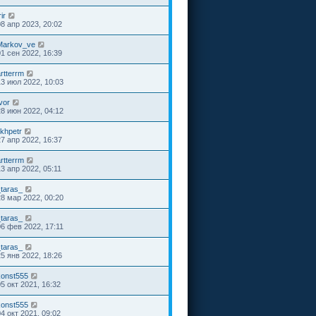
rir
08 апр 2023, 20:02
Markov_ve
01 сен 2022, 16:39
rtterrm
13 июл 2022, 10:03
vor
28 июн 2022, 04:12
ikhpetr
27 апр 2022, 16:37
rtterrm
13 апр 2022, 05:11
_taras_
28 мар 2022, 00:20
_taras_
06 фев 2022, 17:11
_taras_
25 янв 2022, 18:26
konst555
05 окт 2021, 16:32
konst555
04 окт 2021, 09:02