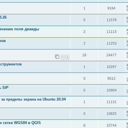
t
1
9184
3.26
0
11578
начению поля дважды
a
2
11113
ров
I
2
11253
t
18
24477
1
2
нструментов
a
1
10287
0
9512
ь SIP
0
10904
 за пределы экрана на Ubuntu 20.04
1
11131
0
10825
и сетки WGS84 в QGIS
8
15744