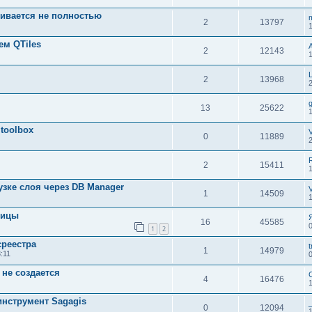
вливается не полностью
2
13797
ем QTiles
2
12143
2
13968
13
25622
toolbox
0
11889
2
15411
узке слоя через DB Manager
1
14509
лицы
16
45585
1
2
среестра
t
1
14979
:11
не создается
4
16476
 инструмент Sagagis
0
12094