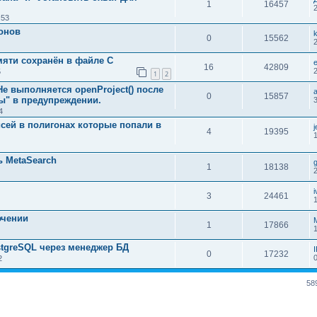
1
16457
:53
онов
0
15562
мяти сохранён в файле С
16
42809
5
1
2
Не выполняется openProject() после
0
15857
ы" в предупреждении.
4
исей в полигонах которые попали в
j
4
19395
1
ь MetaSearch
1
18138
3
24461
ючении
1
17866
tgreSQL через менеджер БД
0
17232
2
58