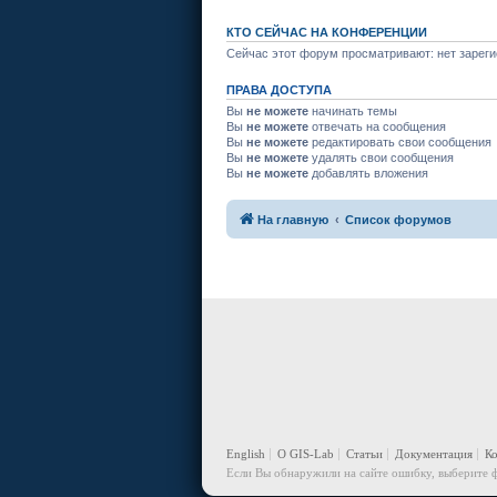
КТО СЕЙЧАС НА КОНФЕРЕНЦИИ
Сейчас этот форум просматривают: нет зареги
ПРАВА ДОСТУПА
Вы
не можете
начинать темы
Вы
не можете
отвечать на сообщения
Вы
не можете
редактировать свои сообщения
Вы
не можете
удалять свои сообщения
Вы
не можете
добавлять вложения
На главную
Список форумов
English
О GIS-Lab
Статьи
Документация
К
Если Вы обнаружили на сайте ошибку, выберите ф