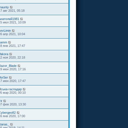
maunty
17 авг 2021, 05:18
Анатолий1981
15 июл 2021, 10:09
LevLimin
26 апр 2021, 10:04
gamm
18 янв 2021, 17:47
Vakora
22 ноя 2020, 22:18
Razor_Blade
19 июн 2020, 17:16
VorSer
17 июн 2020, 17:47
Яська-гаспадар
05 мар 2020, 00:10
rir
07 фев 2020, 13:30
Cybergeo82
16 янв 2020, 17:00
_taras_
16 дек 2019, 14:11