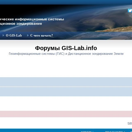
О GIS-Lab
С чего начать?
Форумы GIS-Lab.info
Геоинформационные системы (ГИС) и Дистанционное зондирование Земли
58