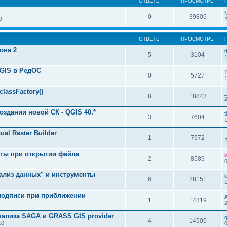
ОТВЕТЫ
ПРОСМОТРЫ
0
39805
9
ОТВЕТЫ
ПРОСМОТРЫ
она 2
t
5
3104
GIS в РедОС
0
5727
lassFactory()
8
18843
здании новой СК - QGIS 40.*
t
3
7604
al Raster Builder
1
7972
ты при открытии файла
2
8589
ализ данных" и инструменты
6
28151
 подписи при приближении
1
14319
нализа SAGA и GRASS GIS provider
4
14505
10