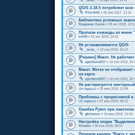
_taras_
» 16 дек 2019, 14:11
QGIS 2.18.5 потребляет всю
Prince660
» 06 апр 2017, 13:10
Библиотека условных знако
Владимир Орлов
» 05 окт 2018, 12:5
Пропали команды из меню "
ixet08
» 01 окт 2019, 14:31
Не устанавливается QGIS
_taras_
» 13 сен 2019, 15:13
[Решено] Макет. Не работае
agentbond007
» 10 сен 2019, 20:
Макет. Метка не отображает
на карте
agentbond007
» 10 сен 2019, 20:
Не растеризуется векторный 
Un ragazzo
» 25 июн 2019, 13:08
Проблемы с прорисовкой в L
Un ragazzo
» 27 июн 2019, 08:12
Ошибка Pyton при пакетном
glkhramov
» 19 июн 2019, 14:43
Настройка опции "Выделение
Renatus
» 06 ноя 2018, 09:01
Пропали кнопки "Взять с эк