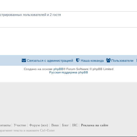
стрированных пользователей и 2 гостя
Связаться с администрацией
Наша команда
Пользователи
Создано на основе
phpBB
® Forum Software © phpBB Limited
Русская поддержка phpBB
онтакты
Участие
Форум
(все)
Вики
Блог
IRC
Реклама на сайте
рагмент текста и нажмите Ctrl+Enter