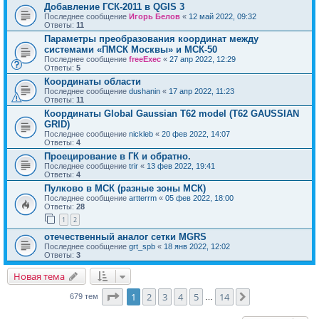
Добавление ГСК-2011 в QGIS 3
Последнее сообщение
Игорь Белов
«
12 май 2022, 09:32
Ответы:
11
Параметры преобразования координат между
системами «ПМСК Москвы» и МСК-50
Последнее сообщение
freeExec
«
27 апр 2022, 12:29
Ответы:
5
Координаты области
Последнее сообщение
dushanin
«
17 апр 2022, 11:23
Ответы:
11
Координаты Global Gaussian T62 model (T62 GAUSSIAN
GRID)
Последнее сообщение
nickleb
«
20 фев 2022, 14:07
Ответы:
4
Проецирование в ГК и обратно.
Последнее сообщение
trir
«
13 фев 2022, 19:41
Ответы:
4
Пулково в МСК (разные зоны МСК)
Последнее сообщение
artterrm
«
05 фев 2022, 18:00
Ответы:
28
1
2
отечественный аналог сетки MGRS
Последнее сообщение
grt_spb
«
18 янв 2022, 12:02
Ответы:
3
Новая тема
Страница
1
из
14
1
2
3
4
5
14
След.
679 тем
…