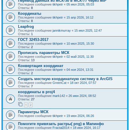
Перевод данных из МСК-50 в МСК-77 через MIF
Последнее сообщение
tikhpetr
«
05 июл 2026, 05:03
Ответы:
8
Координаты
Последнее сообщение
tikhpetr
«
15 апр 2026, 16:12
Ответы:
8
Leapfrog
Последнее сообщение
jannikmurray
«
15 июл 2025, 12:47
Ответы:
1
ГОСТ 32453-2017
Последнее сообщение
tikhpetr
«
10 июл 2025, 15:30
Ответы:
2
Прописать параметры МСК
Последнее сообщение
tikhpetr
«
02 май 2025, 11:30
Ответы:
13
Конвертация координат
Последнее сообщение
tikhpetr
«
04 ноя 2024, 13:31
Ответы:
2
Создать местную координатную систему в ArcGIS
Последнее сообщение
GreenCat
«
18 окт 2024, 07:57
Ответы:
7
координаты в proj4
Последнее сообщение
mark142
«
26 июн 2024, 08:52
Ответы:
27
1
2
Параметры МСК
Последнее сообщение
tikhpetr
«
19 июн 2024, 06:26
Помогите привязать растры( png) в Мапинфо
Последнее сообщение
Fractal2014
«
18 июн 2024, 16:17