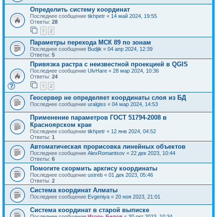
Определить систему координат
Последнее сообщение
tikhpetr
«
14 май 2024, 19:55
Ответы:
28
1
2
Параметры перехода МСК 89 по зонам
Последнее сообщение
Budjik
«
04 апр 2024, 12:39
Ответы:
5
Привязка растра с неизвестной проекцией в QGIS
Последнее сообщение
UlvHare
«
28 мар 2024, 10:36
Ответы:
24
1
2
Геосервер не определяет координаты слоя из БД
Последнее сообщение
uralgiss
«
04 мар 2024, 14:53
Применение параметров ГОСТ 51794-2008 в
Красноярском крае
Последнее сообщение
tikhpetr
«
12 янв 2024, 04:52
Ответы:
1
Автоматическая прорисовка линейных объектов
Последнее сообщение
AlexRomantsov
«
22 дек 2023, 10:44
Ответы:
6
Помогите скормить аркгису координаты
Последнее сообщение
ustreb
«
01 дек 2023, 05:46
Ответы:
2
Система координат Алматы
Последнее сообщение
Evgeniya
«
20 ноя 2023, 21:01
Система координат в старой выписке
Последнее сообщение
Игорь Белов
«
30 окт 2023, 10:34