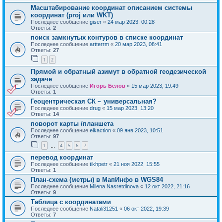
Масштабирование координат описанием системы
координат (proj или WKT)
Последнее сообщение
giser
«
24 мар 2023, 00:28
Ответы:
2
поиск замкнутых контуров в списке координат
Последнее сообщение
artterrm
«
20 мар 2023, 08:41
Ответы:
27
1
2
Прямой и обратный азимут в обратной геодезической
задаче
Последнее сообщение
Игорь Белов
«
15 мар 2023, 19:49
Ответы:
1
Геоцентрическая СК ~ универсальная?
Последнее сообщение
drug
«
15 мар 2023, 13:20
Ответы:
14
поворот карты /планшета
Последнее сообщение
elkaction
«
09 янв 2023, 10:51
Ответы:
97
1
4
5
6
7
…
перевод координат
Последнее сообщение
tikhpetr
«
21 ноя 2022, 15:55
Ответы:
1
План-схема (метры) в МапИнфо в WGS84
Последнее сообщение
Milena Nasretdinova
«
12 окт 2022, 21:16
Ответы:
9
Таблица с координатами
Последнее сообщение
Natali31251
«
06 окт 2022, 19:39
Ответы:
7