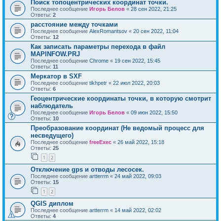
Поиск топоцентрических координат точки.
Последнее сообщение
Игорь Белов
«
28 сен 2022, 21:25
Ответы:
2
расстояние между точками
Последнее сообщение
AlexRomantsov
«
20 сен 2022, 11:04
Ответы:
12
Как записать параметры перехода в файл
MAPINFOW.PRJ
Последнее сообщение
Chrome
«
19 сен 2022, 15:45
Ответы:
11
Меркатор в SXF
Последнее сообщение
tikhpetr
«
22 июл 2022, 20:03
Ответы:
6
Геоцентрические координаты точки, в которую смотрит
наблюдатель
Последнее сообщение
Игорь Белов
«
09 июн 2022, 15:50
Ответы:
10
Преобразование координат (Не ведомый процесс для
несведущего)
Последнее сообщение
freeExec
«
26 май 2022, 15:18
Ответы:
25
1
2
Отключение gps и отводы лесосек.
Последнее сообщение
artterrm
«
24 май 2022, 09:03
Ответы:
15
1
2
QGIS диплом
Последнее сообщение
artterrm
«
14 май 2022, 02:02
Ответы:
4