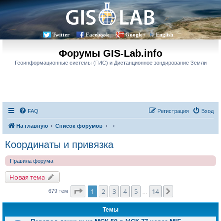
Twitter
Facebook
Google+
English
Форумы GIS-Lab.info
Геоинформационные системы (ГИС) и Дистанционное зондирование Земли
FAQ
Регистрация
Вход
На главную
Список форумов
Координаты и привязка
Правила форума
Новая тема
Страница
1
из
14
1
2
3
4
5
14
След.
679 тем
…
Темы