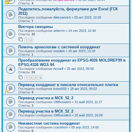
Ответы:
4
Поделитесь,пожалуйста, формулами для Excel (ГСК
2011)
Последнее сообщение
Alekseevich
«
03 окт 2023, 10:29
Ответы:
7
Вектора смещены
Последнее сообщение
artterrm
«
14 сен 2023, 15:40
Ответы:
20
1
2
Помочь археологам с системой координат
Последнее сообщение
stasilein
«
26 авг 2023, 13:28
Ответы:
1
Преобразование координат из EPSG:4026 MOLDREF99 в
EPSG:4326 WGS 84
Последнее сообщение
Acvarif
«
25 авг 2023, 09:58
Ответы:
59
1
2
3
4
Перевод координат в пиксели относительно плитки
Последнее сообщение
konst555
«
18 авг 2023, 08:02
Ответы:
4
Перевод участка в МСК_52_2
Последнее сообщение
1985student
«
31 май 2023, 11:27
Ответы:
3
Перевод участка в МСК_52_2
Последнее сообщение
1985student
«
25 май 2023, 16:09
Неизвестная система координат
Последнее сообщение
crashkkm
«
05 апр 2023, 14:00
Ответы:
8