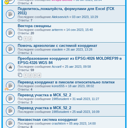
Ответы:
4
Поделитесь,пожалуйста, формулами для Excel (ГСК
2011)
Последнее сообщение
Alekseevich
«
03 окт 2023, 10:29
Ответы:
7
Вектора смещены
Последнее сообщение
artterrm
«
14 сен 2023, 15:40
Ответы:
20
1
2
Помочь археологам с системой координат
Последнее сообщение
stasilein
«
26 авг 2023, 13:28
Ответы:
1
Преобразование координат из EPSG:4026 MOLDREF99 в
EPSG:4326 WGS 84
Последнее сообщение
Acvarif
«
25 авг 2023, 09:58
Ответы:
59
1
2
3
4
Перевод координат в пиксели относительно плитки
Последнее сообщение
konst555
«
18 авг 2023, 08:02
Ответы:
4
Перевод участка в МСК_52_2
Последнее сообщение
1985student
«
31 май 2023, 11:27
Ответы:
3
Перевод участка в МСК_52_2
Последнее сообщение
1985student
«
25 май 2023, 16:09
Неизвестная система координат
Последнее сообщение
crashkkm
«
05 апр 2023, 14:00
Ответы:
8