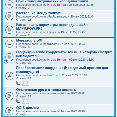
Поиск топоцентрических координат точки.
Последнее сообщение
Игорь Белов
«
28 сен 2022, 21:25
Ответы:
2
расстояние между точками
Последнее сообщение
AlexRomantsov
«
20 сен 2022, 11:04
Ответы:
12
Как записать параметры перехода в файл
MAPINFOW.PRJ
Последнее сообщение
Chrome
«
19 сен 2022, 15:45
Ответы:
11
Меркатор в SXF
Последнее сообщение
tikhpetr
«
22 июл 2022, 20:03
Ответы:
6
Геоцентрические координаты точки, в которую смотрит
наблюдатель
Последнее сообщение
Игорь Белов
«
09 июн 2022, 15:50
Ответы:
10
Преобразование координат (Не ведомый процесс для
несведущего)
Последнее сообщение
freeExec
«
26 май 2022, 15:18
Ответы:
25
1
2
Отключение gps и отводы лесосек.
Последнее сообщение
artterrm
«
24 май 2022, 09:03
Ответы:
15
1
2
QGIS диплом
Последнее сообщение
artterrm
«
14 май 2022, 02:02
Ответы:
4