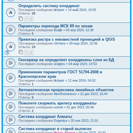
Определить систему координат
Последнее сообщение
tikhpetr
«
14 май 2024, 19:55
Ответы:
28
1
2
Параметры перехода МСК 89 по зонам
Последнее сообщение
Budjik
«
04 апр 2024, 12:39
Ответы:
5
Привязка растра с неизвестной проекцией в QGIS
Последнее сообщение
UlvHare
«
28 мар 2024, 10:36
Ответы:
24
1
2
Геосервер не определяет координаты слоя из БД
Последнее сообщение
uralgiss
«
04 мар 2024, 14:53
Применение параметров ГОСТ 51794-2008 в
Красноярском крае
Последнее сообщение
tikhpetr
«
12 янв 2024, 04:52
Ответы:
1
Автоматическая прорисовка линейных объектов
Последнее сообщение
AlexRomantsov
«
22 дек 2023, 10:44
Ответы:
6
Помогите скормить аркгису координаты
Последнее сообщение
ustreb
«
01 дек 2023, 05:46
Ответы:
2
Система координат Алматы
Последнее сообщение
Evgeniya
«
20 ноя 2023, 21:01
Система координат в старой выписке
Последнее сообщение
Игорь Белов
«
30 окт 2023, 10:34