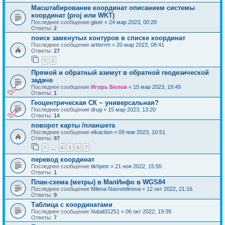
Масштабирование координат описанием системы
координат (proj или WKT)
Последнее сообщение
giser
«
24 мар 2023, 00:28
Ответы:
2
поиск замкнутых контуров в списке координат
Последнее сообщение
artterrm
«
20 мар 2023, 08:41
Ответы:
27
1
2
Прямой и обратный азимут в обратной геодезической
задаче
Последнее сообщение
Игорь Белов
«
15 мар 2023, 19:49
Ответы:
1
Геоцентрическая СК ~ универсальная?
Последнее сообщение
drug
«
15 мар 2023, 13:20
Ответы:
14
поворот карты /планшета
Последнее сообщение
elkaction
«
09 янв 2023, 10:51
Ответы:
97
1
4
5
6
7
…
перевод координат
Последнее сообщение
tikhpetr
«
21 ноя 2022, 15:55
Ответы:
1
План-схема (метры) в МапИнфо в WGS84
Последнее сообщение
Milena Nasretdinova
«
12 окт 2022, 21:16
Ответы:
9
Таблица с координатами
Последнее сообщение
Natali31251
«
06 окт 2022, 19:39
Ответы:
7