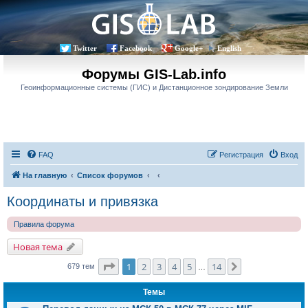
Twitter
Facebook
Google+
English
Форумы GIS-Lab.info
Геоинформационные системы (ГИС) и Дистанционное зондирование Земли
FAQ
Регистрация
Вход
На главную
Список форумов
Координаты и привязка
Правила форума
Новая тема
Страница
1
из
14
1
2
3
4
5
14
След.
679 тем
…
Темы