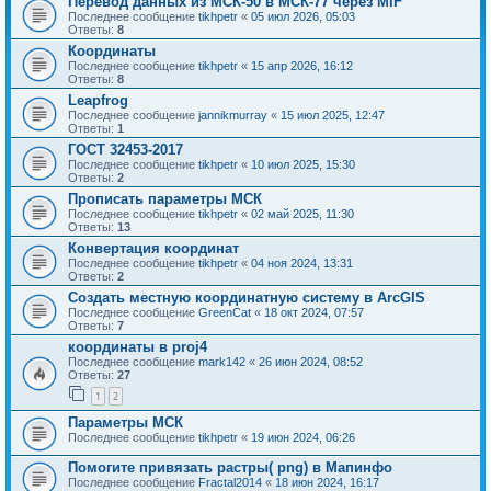
Перевод данных из МСК-50 в МСК-77 через MIF
Последнее сообщение
tikhpetr
«
05 июл 2026, 05:03
Ответы:
8
Координаты
Последнее сообщение
tikhpetr
«
15 апр 2026, 16:12
Ответы:
8
Leapfrog
Последнее сообщение
jannikmurray
«
15 июл 2025, 12:47
Ответы:
1
ГОСТ 32453-2017
Последнее сообщение
tikhpetr
«
10 июл 2025, 15:30
Ответы:
2
Прописать параметры МСК
Последнее сообщение
tikhpetr
«
02 май 2025, 11:30
Ответы:
13
Конвертация координат
Последнее сообщение
tikhpetr
«
04 ноя 2024, 13:31
Ответы:
2
Создать местную координатную систему в ArcGIS
Последнее сообщение
GreenCat
«
18 окт 2024, 07:57
Ответы:
7
координаты в proj4
Последнее сообщение
mark142
«
26 июн 2024, 08:52
Ответы:
27
1
2
Параметры МСК
Последнее сообщение
tikhpetr
«
19 июн 2024, 06:26
Помогите привязать растры( png) в Мапинфо
Последнее сообщение
Fractal2014
«
18 июн 2024, 16:17