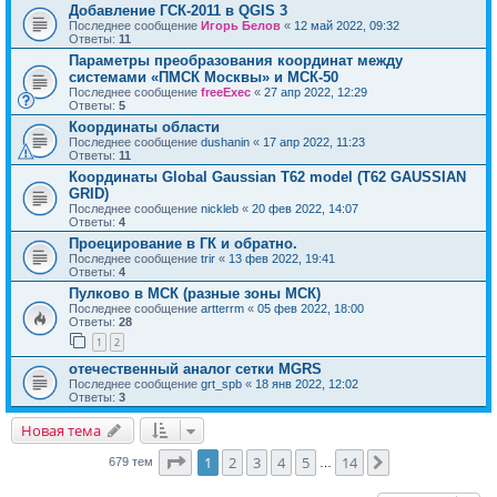
Добавление ГСК-2011 в QGIS 3
Последнее сообщение
Игорь Белов
«
12 май 2022, 09:32
Ответы:
11
Параметры преобразования координат между
системами «ПМСК Москвы» и МСК-50
Последнее сообщение
freeExec
«
27 апр 2022, 12:29
Ответы:
5
Координаты области
Последнее сообщение
dushanin
«
17 апр 2022, 11:23
Ответы:
11
Координаты Global Gaussian T62 model (T62 GAUSSIAN
GRID)
Последнее сообщение
nickleb
«
20 фев 2022, 14:07
Ответы:
4
Проецирование в ГК и обратно.
Последнее сообщение
trir
«
13 фев 2022, 19:41
Ответы:
4
Пулково в МСК (разные зоны МСК)
Последнее сообщение
artterrm
«
05 фев 2022, 18:00
Ответы:
28
1
2
отечественный аналог сетки MGRS
Последнее сообщение
grt_spb
«
18 янв 2022, 12:02
Ответы:
3
Новая тема
Страница
1
из
14
1
2
3
4
5
14
След.
679 тем
…