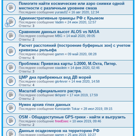
Помогите найти космические или аэро снимки одной
местности с различным уровнем смаза
Последнее сообщение
yuraiu02
«
16 авг 2020, 12:34
Административные границы РФ с Крымом
Последнее сообщение
Vadim
«
24 июн 2020, 12:57
Ответы:
3
Сравнение данных высот ALOS vs NASA
Последнее сообщение
MBG
«
14 май 2020, 09:05
Ответы:
2
Расчет расстояний (построение буферных зон) с учетом
кривизны рельефа
Последнее сообщение
gamm
«
09 май 2020, 08:28
Ответы:
6
Проблема: Привязка карты 1:2000, М.Охта, Питер.
Последнее сообщение
stasilein
«
14 фев 2020, 02:46
Ответы:
3
ЦМР дна прибрежных вод ДВ морей
Последнее сообщение
gis4ever
«
14 янв 2020, 14:58
Ответы:
4
Масштаб официального растра.
Последнее сообщение
tikhpetr
«
17 ноя 2019, 17:59
Ответы:
2
Нужен архив rinex данных
Последнее сообщение
Konstantin Tokar
«
28 июл 2019, 09:15
OSM - Общедоступные GPS-треки - найти и выгрузить
Последнее сообщение
freeExec
«
10 июн 2019, 09:46
Ответы:
2
Данные осадкомеров на территорию РФ
Последнее сообщение
gamm
«
25 апр 2019, 10:27