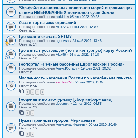
Shp-файл именованных полигонов морей и граничащих
с ними ИМЕНОВАННЫХ полигонов суши Земли
Последнее сообщение
nickleb
«
05 июн 2022, 09:28
база и карты землетрясений
Последнее сообщение
Alexzz
«
14 окт 2021, 12:09
Ответы:
1
Где можно скачать SRTM?
Последнее сообщение
ageevsn
«
28 май 2021, 13:46
Ответы:
14
Где взять простейшую (почти контурную) карту России?
Последнее сообщение
Alex59
«
16 мар 2021, 14:10
Ответы:
12
Геопортал «Речные бассейны Европейской России»
Последнее сообщение
АлексЮстасу
«
19 фев 2021, 20:32
Ответы:
1
Численность населения России по населённым пунктам
Последнее сообщение
sadless74
«
23 дек 2020, 13:04
Ответы:
54
1
2
3
4
Геоданные по эко-туризму [сбор информации]
Последнее сообщение
duduguki
«
12 ноя 2020, 04:55
Ответы:
20
1
2
Нужны границы городов. Черноземье
Последнее сообщение
Александр Фадеев
«
08 окт 2020, 20:49
Ответы:
15
1
2