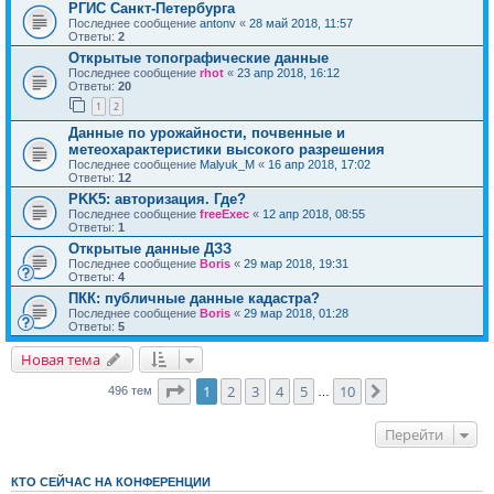
РГИС Санкт-Петербурга
Последнее сообщение
antonv
«
28 май 2018, 11:57
Ответы:
2
Открытые топографические данные
Последнее сообщение
rhot
«
23 апр 2018, 16:12
Ответы:
20
1
2
Данные по урожайности, почвенные и
метеохарактеристики высокого разрешения
Последнее сообщение
Malyuk_M
«
16 апр 2018, 17:02
Ответы:
12
PKK5: авторизация. Где?
Последнее сообщение
freeExec
«
12 апр 2018, 08:55
Ответы:
1
Открытые данные ДЗЗ
Последнее сообщение
Boris
«
29 мар 2018, 19:31
Ответы:
4
ПКК: публичные данные кадастра?
Последнее сообщение
Boris
«
29 мар 2018, 01:28
Ответы:
5
Новая тема
Страница
1
из
10
1
2
3
4
5
10
След.
496 тем
…
Перейти
КТО СЕЙЧАС НА КОНФЕРЕНЦИИ