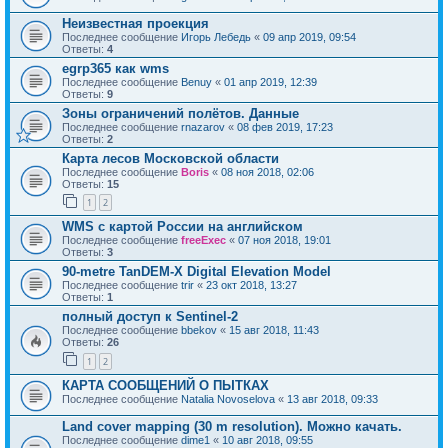
Неизвестная проекция
Последнее сообщение
Игорь Лебедь
«
09 апр 2019, 09:54
Ответы:
4
egrp365 как wms
Последнее сообщение
Benuy
«
01 апр 2019, 12:39
Ответы:
9
Зоны ограничений полётов. Данные
Последнее сообщение
rnazarov
«
08 фев 2019, 17:23
Ответы:
2
Карта лесов Московской области
Последнее сообщение
Boris
«
08 ноя 2018, 02:06
Ответы:
15
1
2
WMS с картой России на английском
Последнее сообщение
freeExec
«
07 ноя 2018, 19:01
Ответы:
3
90-metre TanDEM-X Digital Elevation Model
Последнее сообщение
trir
«
23 окт 2018, 13:27
Ответы:
1
полный доступ к Sentinel-2
Последнее сообщение
bbekov
«
15 авг 2018, 11:43
Ответы:
26
1
2
КАРТА СООБЩЕНИЙ О ПЫТКАХ
Последнее сообщение
Natalia Novoselova
«
13 авг 2018, 09:33
Land cover mapping (30 m resolution). Можно качать.
Последнее сообщение
dime1
«
10 авг 2018, 09:55