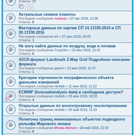
Ответы:
17
1
2
Актуальные снимки планеты
Последнее сообщение
nadiopt
«
07 авг 2018, 13:38
Ответы:
8
Векторные данные по картам СП 14.13330.2014 и СП
20.13330.2016
Последнее сообщение
trir
«
27 июл 2018, 09:05
Ответы:
1
Не могу найти данные по воздуху, воде и почвам
Последнее сообщение
Crackfox
«
23 июл 2018, 12:41
Ответы:
6
ASCII-формат Landmark Z-Map Grid Подробное описание
формата
Последнее сообщение
gamm
«
13 июл 2018, 15:47
Ответы:
1
Критерии изученности географического объекта
данными измерений
Последнее сообщение
nickleb
«
11 июн 2018, 12:22
ECMWF (forecast/analysis data) в свободном доступе?
Последнее сообщение
nickleb
«
03 июн 2018, 18:20
Ответы:
4
Открытые данные по многолучевому эхолотированию
Последнее сообщение
nickleb
«
30 май 2018, 11:03
Ответы:
5
Полигоны границ именованных объектов подводного
рельефа Мирового океана
Последнее сообщение
Игорь Белов
«
28 май 2018, 22:33
Ответы:
8