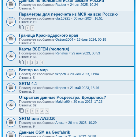
Данные по полезным ископаемым России
Последнее сообщение
Radser
«
24 окт 2025, 10:24
Ответы:
4
Параметры для пересчета из МСК на всю Россию
Последнее сообщение
ubs15921
«
08 июл 2024, 16:51
Ответы:
19
1
2
Граница Краснодарского края
Последнее сообщение
Ostran2004
«
13 фев 2024, 00:18
Ответы:
8
Карты ВСЕГЕИ (геология)
Последнее сообщение
Renatus
«
29 ноя 2023, 08:53
Ответы:
56
1
2
3
4
Вектор на мир
Последнее сообщение
tikhpetr
«
20 июн 2023, 11:04
Ответы:
5
SRTM 4.1
Последнее сообщение
tikhpetr
«
21 май 2023, 13:46
Ответы:
3
Открытые данные Росреестра. Дождались?
Последнее сообщение
Malyha90
«
30 мар 2023, 17:23
Ответы:
62
1
2
3
4
5
SRTM или AW3D30
Последнее сообщение
Алекс
«
26 янв 2023, 10:29
Ответы:
9
Данные OSM на Geofabrik
Последнее сообщение
Алекс
«
21 окт 2022, 07:58