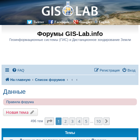
Twitter
Facebook
Google+
English
Форумы GIS-Lab.info
Геоинформационные системы (ГИС) и Дистанционное зондирование Земли
FAQ
Регистрация
Вход
На главную
Список форумов
Данные
Правила форума
Новая тема
Страница
1
из
10
1
2
3
4
5
10
След.
496 тем
…
Темы