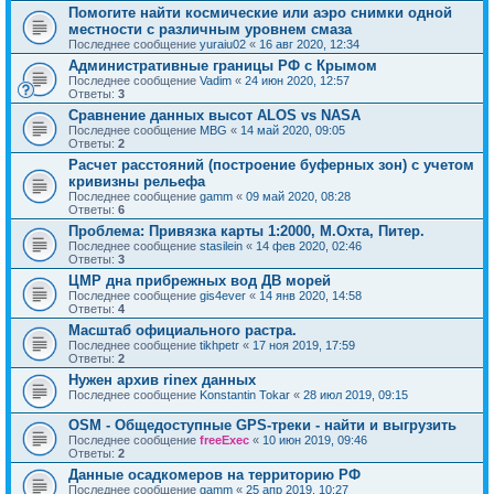
Помогите найти космические или аэро снимки одной
местности с различным уровнем смаза
Последнее сообщение
yuraiu02
«
16 авг 2020, 12:34
Административные границы РФ с Крымом
Последнее сообщение
Vadim
«
24 июн 2020, 12:57
Ответы:
3
Сравнение данных высот ALOS vs NASA
Последнее сообщение
MBG
«
14 май 2020, 09:05
Ответы:
2
Расчет расстояний (построение буферных зон) с учетом
кривизны рельефа
Последнее сообщение
gamm
«
09 май 2020, 08:28
Ответы:
6
Проблема: Привязка карты 1:2000, М.Охта, Питер.
Последнее сообщение
stasilein
«
14 фев 2020, 02:46
Ответы:
3
ЦМР дна прибрежных вод ДВ морей
Последнее сообщение
gis4ever
«
14 янв 2020, 14:58
Ответы:
4
Масштаб официального растра.
Последнее сообщение
tikhpetr
«
17 ноя 2019, 17:59
Ответы:
2
Нужен архив rinex данных
Последнее сообщение
Konstantin Tokar
«
28 июл 2019, 09:15
OSM - Общедоступные GPS-треки - найти и выгрузить
Последнее сообщение
freeExec
«
10 июн 2019, 09:46
Ответы:
2
Данные осадкомеров на территорию РФ
Последнее сообщение
gamm
«
25 апр 2019, 10:27