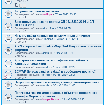
Ответы:
17
1
2
Актуальные снимки планеты
Последнее сообщение
nadiopt
«
07 авг 2018, 13:38
Ответы:
8
Векторные данные по картам СП 14.13330.2014 и СП
20.13330.2016
Последнее сообщение
trir
«
27 июл 2018, 09:05
Ответы:
1
Не могу найти данные по воздуху, воде и почвам
Последнее сообщение
Crackfox
«
23 июл 2018, 12:41
Ответы:
6
ASCII-формат Landmark Z-Map Grid Подробное описание
формата
Последнее сообщение
gamm
«
13 июл 2018, 15:47
Ответы:
1
Критерии изученности географического объекта
данными измерений
Последнее сообщение
nickleb
«
11 июн 2018, 12:22
ECMWF (forecast/analysis data) в свободном доступе?
Последнее сообщение
nickleb
«
03 июн 2018, 18:20
Ответы:
4
Открытые данные по многолучевому эхолотированию
Последнее сообщение
nickleb
«
30 май 2018, 11:03
Ответы:
5
Полигоны границ именованных объектов подводного
рельефа Мирового океана
Последнее сообщение
Игорь Белов
«
28 май 2018, 22:33
Ответы:
8