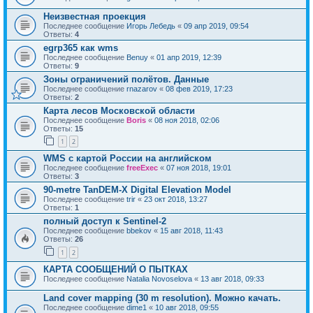
Неизвестная проекция
Последнее сообщение
Игорь Лебедь
«
09 апр 2019, 09:54
Ответы:
4
egrp365 как wms
Последнее сообщение
Benuy
«
01 апр 2019, 12:39
Ответы:
9
Зоны ограничений полётов. Данные
Последнее сообщение
rnazarov
«
08 фев 2019, 17:23
Ответы:
2
Карта лесов Московской области
Последнее сообщение
Boris
«
08 ноя 2018, 02:06
Ответы:
15
1
2
WMS с картой России на английском
Последнее сообщение
freeExec
«
07 ноя 2018, 19:01
Ответы:
3
90-metre TanDEM-X Digital Elevation Model
Последнее сообщение
trir
«
23 окт 2018, 13:27
Ответы:
1
полный доступ к Sentinel-2
Последнее сообщение
bbekov
«
15 авг 2018, 11:43
Ответы:
26
1
2
КАРТА СООБЩЕНИЙ О ПЫТКАХ
Последнее сообщение
Natalia Novoselova
«
13 авг 2018, 09:33
Land cover mapping (30 m resolution). Можно качать.
Последнее сообщение
dime1
«
10 авг 2018, 09:55