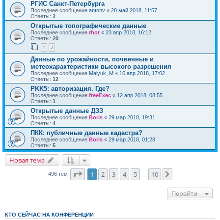
РГИС Санкт-Петербурга
Последнее сообщение
antonv
«
28 май 2018, 11:57
Ответы:
2
Открытые топографические данные
Последнее сообщение
rhot
«
23 апр 2018, 16:12
Ответы:
20
1
2
Данные по урожайности, почвенные и
метеохарактеристики высокого разрешения
Последнее сообщение
Malyuk_M
«
16 апр 2018, 17:02
Ответы:
12
PKK5: авторизация. Где?
Последнее сообщение
freeExec
«
12 апр 2018, 08:55
Ответы:
1
Открытые данные ДЗЗ
Последнее сообщение
Boris
«
29 мар 2018, 19:31
Ответы:
4
ПКК: публичные данные кадастра?
Последнее сообщение
Boris
«
29 мар 2018, 01:28
Ответы:
5
Новая тема
Страница
1
из
10
1
2
3
4
5
10
След.
496 тем
…
Перейти
КТО СЕЙЧАС НА КОНФЕРЕНЦИИ