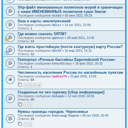
Shp-файл именованных полигонов морей и граничащих
с ними ИМЕНОВАННЫХ полигонов суши Земли
Последнее сообщение
nickleb
«
05 июн 2022, 09:28
база и карты землетрясений
Последнее сообщение
Alexzz
«
14 окт 2021, 12:09
Ответы:
1
Где можно скачать SRTM?
Последнее сообщение
ageevsn
«
28 май 2021, 13:46
Ответы:
14
Где взять простейшую (почти контурную) карту России?
Последнее сообщение
Alex59
«
16 мар 2021, 14:10
Ответы:
12
Геопортал «Речные бассейны Европейской России»
Последнее сообщение
АлексЮстасу
«
19 фев 2021, 20:32
Ответы:
1
Численность населения России по населённым пунктам
Последнее сообщение
sadless74
«
23 дек 2020, 13:04
Ответы:
54
1
2
3
4
Геоданные по эко-туризму [сбор информации]
Последнее сообщение
duduguki
«
12 ноя 2020, 04:55
Ответы:
20
1
2
Нужны границы городов. Черноземье
Последнее сообщение
Александр Фадеев
«
08 окт 2020, 20:49
Ответы:
15
1
2