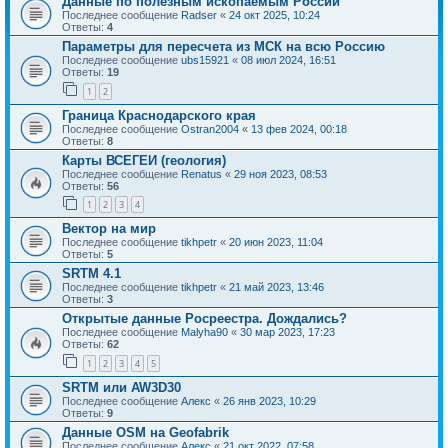
Данные по полезным ископаемым России
Последнее сообщение
Radser
«
24 окт 2025, 10:24
Ответы:
4
Параметры для пересчета из МСК на всю Россию
Последнее сообщение
ubs15921
«
08 июл 2024, 16:51
Ответы:
19
1
2
Граница Краснодарского края
Последнее сообщение
Ostran2004
«
13 фев 2024, 00:18
Ответы:
8
Карты ВСЕГЕИ (геология)
Последнее сообщение
Renatus
«
29 ноя 2023, 08:53
Ответы:
56
1
2
3
4
Вектор на мир
Последнее сообщение
tikhpetr
«
20 июн 2023, 11:04
Ответы:
5
SRTM 4.1
Последнее сообщение
tikhpetr
«
21 май 2023, 13:46
Ответы:
3
Открытые данные Росреестра. Дождались?
Последнее сообщение
Malyha90
«
30 мар 2023, 17:23
Ответы:
62
1
2
3
4
5
SRTM или AW3D30
Последнее сообщение
Алекс
«
26 янв 2023, 10:29
Ответы:
9
Данные OSM на Geofabrik
Последнее сообщение
Алекс
«
21 окт 2022, 07:58