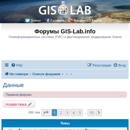
Twitter
Facebook
Google+
English
Форумы GIS-Lab.info
Геоинформационные системы (ГИС) и Дистанционное зондирование Земли
FAQ
Регистрация
Вход
На главную
Список форумов
Данные
Правила форума
Новая тема
Страница
1
из
10
1
2
3
4
5
10
След.
496 тем
…
Темы