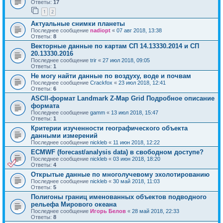
Ответы:
17
1
2
Актуальные снимки планеты
Последнее сообщение
nadiopt
«
07 авг 2018, 13:38
Ответы:
8
Векторные данные по картам СП 14.13330.2014 и СП
20.13330.2016
Последнее сообщение
trir
«
27 июл 2018, 09:05
Ответы:
1
Не могу найти данные по воздуху, воде и почвам
Последнее сообщение
Crackfox
«
23 июл 2018, 12:41
Ответы:
6
ASCII-формат Landmark Z-Map Grid Подробное описание
формата
Последнее сообщение
gamm
«
13 июл 2018, 15:47
Ответы:
1
Критерии изученности географического объекта
данными измерений
Последнее сообщение
nickleb
«
11 июн 2018, 12:22
ECMWF (forecast/analysis data) в свободном доступе?
Последнее сообщение
nickleb
«
03 июн 2018, 18:20
Ответы:
4
Открытые данные по многолучевому эхолотированию
Последнее сообщение
nickleb
«
30 май 2018, 11:03
Ответы:
5
Полигоны границ именованных объектов подводного
рельефа Мирового океана
Последнее сообщение
Игорь Белов
«
28 май 2018, 22:33
Ответы:
8