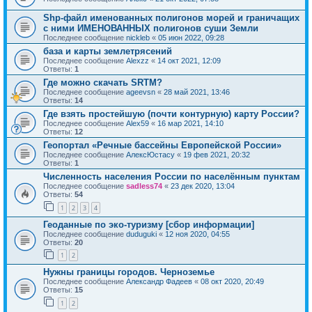
Shp-файл именованных полигонов морей и граничащих
с ними ИМЕНОВАННЫХ полигонов суши Земли
Последнее сообщение
nickleb
«
05 июн 2022, 09:28
база и карты землетрясений
Последнее сообщение
Alexzz
«
14 окт 2021, 12:09
Ответы:
1
Где можно скачать SRTM?
Последнее сообщение
ageevsn
«
28 май 2021, 13:46
Ответы:
14
Где взять простейшую (почти контурную) карту России?
Последнее сообщение
Alex59
«
16 мар 2021, 14:10
Ответы:
12
Геопортал «Речные бассейны Европейской России»
Последнее сообщение
АлексЮстасу
«
19 фев 2021, 20:32
Ответы:
1
Численность населения России по населённым пунктам
Последнее сообщение
sadless74
«
23 дек 2020, 13:04
Ответы:
54
1
2
3
4
Геоданные по эко-туризму [сбор информации]
Последнее сообщение
duduguki
«
12 ноя 2020, 04:55
Ответы:
20
1
2
Нужны границы городов. Черноземье
Последнее сообщение
Александр Фадеев
«
08 окт 2020, 20:49
Ответы:
15
1
2