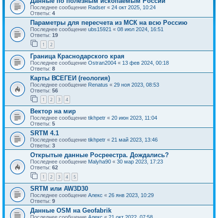
Данные по полезным ископаемым России
Последнее сообщение
Radser
«
24 окт 2025, 10:24
Ответы:
4
Параметры для пересчета из МСК на всю Россию
Последнее сообщение
ubs15921
«
08 июл 2024, 16:51
Ответы:
19
1
2
Граница Краснодарского края
Последнее сообщение
Ostran2004
«
13 фев 2024, 00:18
Ответы:
8
Карты ВСЕГЕИ (геология)
Последнее сообщение
Renatus
«
29 ноя 2023, 08:53
Ответы:
56
1
2
3
4
Вектор на мир
Последнее сообщение
tikhpetr
«
20 июн 2023, 11:04
Ответы:
5
SRTM 4.1
Последнее сообщение
tikhpetr
«
21 май 2023, 13:46
Ответы:
3
Открытые данные Росреестра. Дождались?
Последнее сообщение
Malyha90
«
30 мар 2023, 17:23
Ответы:
62
1
2
3
4
5
SRTM или AW3D30
Последнее сообщение
Алекс
«
26 янв 2023, 10:29
Ответы:
9
Данные OSM на Geofabrik
Последнее сообщение
Алекс
«
21 окт 2022, 07:58