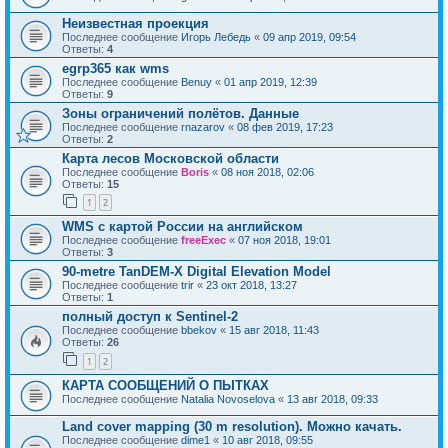
Неизвестная проекция
Последнее сообщение
Игорь Лебедь
«
09 апр 2019, 09:54
Ответы:
4
egrp365 как wms
Последнее сообщение
Benuy
«
01 апр 2019, 12:39
Ответы:
9
Зоны ограничений полётов. Данные
Последнее сообщение
rnazarov
«
08 фев 2019, 17:23
Ответы:
2
Карта лесов Московской области
Последнее сообщение
Boris
«
08 ноя 2018, 02:06
Ответы:
15
1
2
WMS с картой России на английском
Последнее сообщение
freeExec
«
07 ноя 2018, 19:01
Ответы:
3
90-metre TanDEM-X Digital Elevation Model
Последнее сообщение
trir
«
23 окт 2018, 13:27
Ответы:
1
полный доступ к Sentinel-2
Последнее сообщение
bbekov
«
15 авг 2018, 11:43
Ответы:
26
1
2
КАРТА СООБЩЕНИЙ О ПЫТКАХ
Последнее сообщение
Natalia Novoselova
«
13 авг 2018, 09:33
Land cover mapping (30 m resolution). Можно качать.
Последнее сообщение
dime1
«
10 авг 2018, 09:55