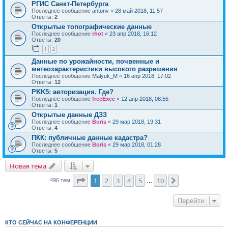
РГИС Санкт-Петербурга
Последнее сообщение
antonv
«
28 май 2018, 11:57
Ответы:
2
Открытые топографические данные
Последнее сообщение
rhot
«
23 апр 2018, 16:12
Ответы:
20
1
2
Данные по урожайности, почвенные и
метеохарактеристики высокого разрешения
Последнее сообщение
Malyuk_M
«
16 апр 2018, 17:02
Ответы:
12
PKK5: авторизация. Где?
Последнее сообщение
freeExec
«
12 апр 2018, 08:55
Ответы:
1
Открытые данные ДЗЗ
Последнее сообщение
Boris
«
29 мар 2018, 19:31
Ответы:
4
ПКК: публичные данные кадастра?
Последнее сообщение
Boris
«
29 мар 2018, 01:28
Ответы:
5
Новая тема
Страница
1
из
10
1
2
3
4
5
10
След.
496 тем
…
Перейти
КТО СЕЙЧАС НА КОНФЕРЕНЦИИ