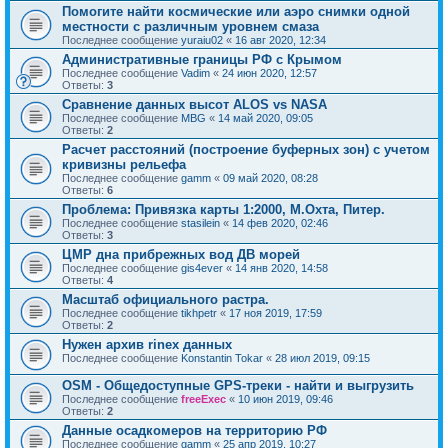
Помогите найти космические или аэро снимки одной
местности с различным уровнем смаза
Последнее сообщение
yuraiu02
«
16 авг 2020, 12:34
Административные границы РФ с Крымом
Последнее сообщение
Vadim
«
24 июн 2020, 12:57
Ответы:
3
Сравнение данных высот ALOS vs NASA
Последнее сообщение
MBG
«
14 май 2020, 09:05
Ответы:
2
Расчет расстояний (построение буферных зон) с учетом
кривизны рельефа
Последнее сообщение
gamm
«
09 май 2020, 08:28
Ответы:
6
Проблема: Привязка карты 1:2000, М.Охта, Питер.
Последнее сообщение
stasilein
«
14 фев 2020, 02:46
Ответы:
3
ЦМР дна прибрежных вод ДВ морей
Последнее сообщение
gis4ever
«
14 янв 2020, 14:58
Ответы:
4
Масштаб официального растра.
Последнее сообщение
tikhpetr
«
17 ноя 2019, 17:59
Ответы:
2
Нужен архив rinex данных
Последнее сообщение
Konstantin Tokar
«
28 июл 2019, 09:15
OSM - Общедоступные GPS-треки - найти и выгрузить
Последнее сообщение
freeExec
«
10 июн 2019, 09:46
Ответы:
2
Данные осадкомеров на территорию РФ
Последнее сообщение
gamm
«
25 апр 2019, 10:27