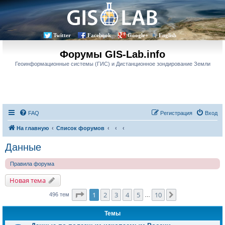
Twitter
Facebook
Google+
English
Форумы GIS-Lab.info
Геоинформационные системы (ГИС) и Дистанционное зондирование Земли
FAQ
Регистрация
Вход
На главную
Список форумов
Данные
Правила форума
Новая тема
Страница
1
из
10
1
2
3
4
5
10
След.
496 тем
…
Темы