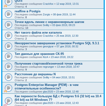
QGIS
Последнее сообщение
Crackfox
«
12 мар 2019, 13:31
Ответы:
4
reaffine в Postgis
Последнее сообщение
Zorgis
«
08 фев 2019, 11:44
Ответы:
8
Точки вдоль линии с неравномерным шагом
Последнее сообщение
Svility
«
03 фев 2019, 09:23
Ответы:
13
Нет такого файла или каталога
Последнее сообщение
Crackfox
«
25 янв 2019, 12:30
Ответы:
2
Некорректное завершение установки Postgre SQL 9.3.1
Последнее сообщение
georgiyar
«
07 дек 2018, 00:32
Ответы:
3
Тип данных для хранения СК-95
Последнее сообщение
KicA
«
23 июл 2018, 19:22
Получение стартовой/конечной точки трека
Последнее сообщение
regrunger
«
13 июл 2018, 10:47
Ответы:
9
Расстояние до вершины N
Последнее сообщение
Svility
«
04 июл 2018, 15:51
Ответы:
2
Postgres Enterprise Manager (PEM) - в чем
отличительные особенности?
Последнее сообщение
glax2020
«
23 июн 2018, 12:48
Как перености большую БД с Postgres 9.6 (32 bit) на 10.4
(64 bit) на 64 Windows 7?
Последнее сообщение
glax2020
«
23 июн 2018, 12:43
Ответы:
4