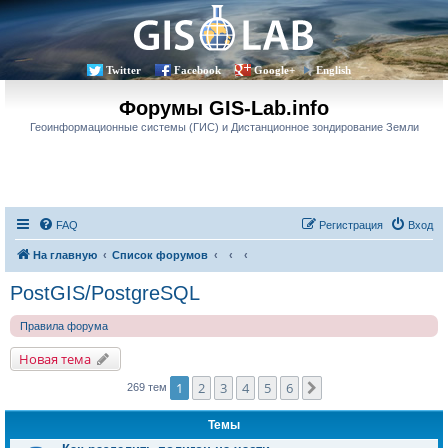
Twitter
Facebook
Google+
English
Форумы GIS-Lab.info
Геоинформационные системы (ГИС) и Дистанционное зондирование Земли
FAQ
Регистрация
Вход
На главную
Список форумов
PostGIS/PostgreSQL
Правила форума
Новая тема
1
2
3
4
5
6
След.
269 тем
Темы