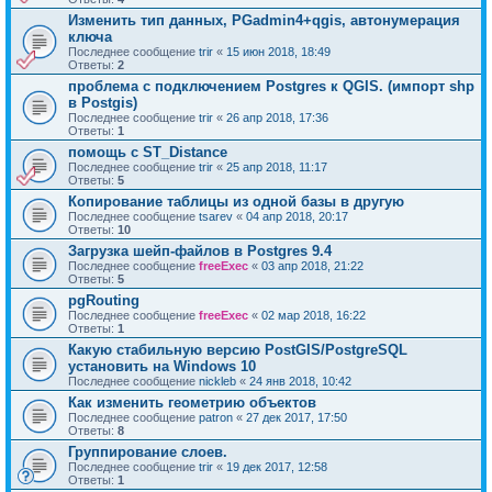
Изменить тип данных, PGadmin4+qgis, автонумерация
ключа
Последнее сообщение
trir
«
15 июн 2018, 18:49
Ответы:
2
проблема с подключением Postgres к QGIS. (импорт shp
в Postgis)
Последнее сообщение
trir
«
26 апр 2018, 17:36
Ответы:
1
помощь с ST_Distance
Последнее сообщение
trir
«
25 апр 2018, 11:17
Ответы:
5
Копирование таблицы из одной базы в другую
Последнее сообщение
tsarev
«
04 апр 2018, 20:17
Ответы:
10
Загрузка шейп-файлов в Postgres 9.4
Последнее сообщение
freeExec
«
03 апр 2018, 21:22
Ответы:
5
pgRouting
Последнее сообщение
freeExec
«
02 мар 2018, 16:22
Ответы:
1
Какую стабильную версию PostGIS/PostgreSQL
установить на Windows 10
Последнее сообщение
nickleb
«
24 янв 2018, 10:42
Как изменить геометрию объектов
Последнее сообщение
patron
«
27 дек 2017, 17:50
Ответы:
8
Группирование слоев.
Последнее сообщение
trir
«
19 дек 2017, 12:58
Ответы:
1