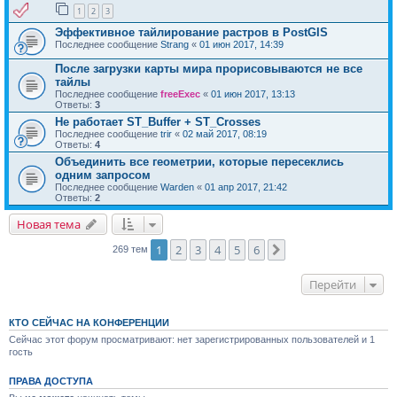
1
2
3
Эффективное тайлирование растров в PostGIS
Последнее сообщение
Strang
«
01 июн 2017, 14:39
После загрузки карты мира прорисовываются не все
тайлы
Последнее сообщение
freeExec
«
01 июн 2017, 13:13
Ответы:
3
Не работает ST_Buffer + ST_Crosses
Последнее сообщение
trir
«
02 май 2017, 08:19
Ответы:
4
Объединить все геометрии, которые пересеклись
одним запросом
Последнее сообщение
Warden
«
01 апр 2017, 21:42
Ответы:
2
Новая тема
1
2
3
4
5
6
След.
269 тем
Перейти
КТО СЕЙЧАС НА КОНФЕРЕНЦИИ
Сейчас этот форум просматривают: нет зарегистрированных пользователей и 1
гость
ПРАВА ДОСТУПА