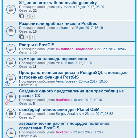
ST_union error with no invalid geometry
Последнее сообщение
jerry-maori
«
16 дек 2017, 06:20
Ответы:
22
1
2
Разделители дробных чисел в Postfres
Последнее сообщение
aspirant-1
«
05 дек 2017, 15:19
Ответы:
15
1
2
Растры в PostGIS
Последнее сообщение
Филиппов Владислав
«
27 ноя 2017, 18:46
Ответы:
10
суммарная площадь пересечения
Последнее сообщение
trir
«
26 ноя 2017, 19:20
Ответы:
11
Пространственные запросы в PostgreSQL с помощью
встроенных функций PostGIS
Последнее сообщение
Анна Горева
«
23 ноя 2017, 10:56
Ответы:
10
Создание одного представления для трех таблиц из
разных СК
Последнее сообщение
freeExec
«
10 ноя 2017, 10:10
Ответы:
5
osm2pgsql: обновления для Planet OSM.
Последнее сообщение
Sergey Astakhov
«
23 авг 2017, 15:52
Ответы:
7
автоматический расчет площадей полигонов
средствами PostGIS
Последнее сообщение
freeExec
«
22 июл 2017, 17:03
Ответы:
35