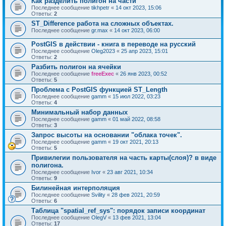
Как разделить полигон на части
Последнее сообщение
tikhpetr
«
14 окт 2023, 15:06
Ответы:
2
ST_Difference работа на сложных объектах.
Последнее сообщение
gr.max
«
14 окт 2023, 06:00
PostGIS в действии - книга в переводе на русский
Последнее сообщение
Oleg2023
«
25 апр 2023, 15:01
Ответы:
2
Разбить полигон на ячейки
Последнее сообщение
freeExec
«
26 янв 2023, 00:52
Ответы:
5
Проблема с PostGIS функцией ST_Length
Последнее сообщение
gamm
«
15 июл 2022, 03:23
Ответы:
4
Минимальный набор данных
Последнее сообщение
gamm
«
01 май 2022, 08:58
Ответы:
3
Запрос высоты на основании "облака точек".
Последнее сообщение
gamm
«
19 окт 2021, 20:13
Ответы:
5
Привилегии пользователя на часть карты(слоя)? в виде
полигона.
Последнее сообщение
Ivor
«
23 авг 2021, 10:34
Ответы:
9
Билинейная интерполяция
Последнее сообщение
Svility
«
28 фев 2021, 20:59
Ответы:
6
Таблица "spatial_ref_sys": порядок записи координат
Последнее сообщение
OlegV
«
13 фев 2021, 13:04
Ответы:
17