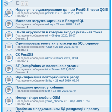
1
2
Недоступно редактирование данных PostGIS через QGIS
Последнее сообщение
pavlinkuz
«
31 авг 2020, 13:28
Ответы:
3
Массовая загрузка картинок в PostgreSQL
Последнее сообщение
oldbay
«
29 июл 2020, 17:47
Ответы:
1
Найти окружности в которые входит указанная точка
Последнее сообщение
trir
«
06 фев 2020, 18:07
Ответы:
1
Сгруппировать геометки в кластер на SQL сервере
Последнее сообщение
Yuraz
«
27 дек 2019, 23:46
Ответы:
6
СК PostGIS
Последнее сообщение
nikost
«
08 авг 2019, 11:04
Ответы:
7
ST_DumpPoints из полигонов с углами
Последнее сообщение
trir
«
24 июл 2019, 06:56
Ответы:
7
Идентификация повторяющихся рёбер
Последнее сообщение
Svility
«
21 май 2019, 06:04
Поведение geometry_columns
Последнее сообщение
Ivor
«
12 апр 2019, 01:44
Импорт shape слоёв в OSM
Последнее сообщение
yaras_phoenix
«
19 мар 2019, 15:56
Ответы:
14
Проблема с подключением БД postgresql к проекту