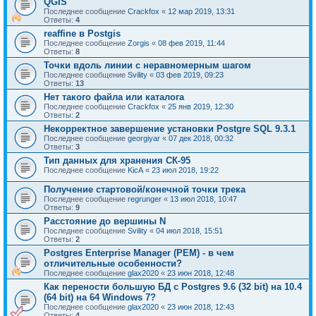
QGIS
Последнее сообщение
Crackfox
«
12 мар 2019, 13:31
Ответы:
4
reaffine в Postgis
Последнее сообщение
Zorgis
«
08 фев 2019, 11:44
Ответы:
8
Точки вдоль линии с неравномерным шагом
Последнее сообщение
Svility
«
03 фев 2019, 09:23
Ответы:
13
Нет такого файла или каталога
Последнее сообщение
Crackfox
«
25 янв 2019, 12:30
Ответы:
2
Некорректное завершение установки Postgre SQL 9.3.1
Последнее сообщение
georgiyar
«
07 дек 2018, 00:32
Ответы:
3
Тип данных для хранения СК-95
Последнее сообщение
KicA
«
23 июл 2018, 19:22
Получение стартовой/конечной точки трека
Последнее сообщение
regrunger
«
13 июл 2018, 10:47
Ответы:
9
Расстояние до вершины N
Последнее сообщение
Svility
«
04 июл 2018, 15:51
Ответы:
2
Postgres Enterprise Manager (PEM) - в чем
отличительные особенности?
Последнее сообщение
glax2020
«
23 июн 2018, 12:48
Как перености большую БД с Postgres 9.6 (32 bit) на 10.4
(64 bit) на 64 Windows 7?
Последнее сообщение
glax2020
«
23 июн 2018, 12:43
Ответы:
4