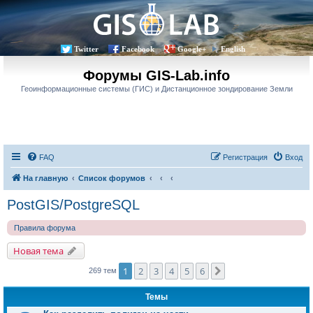
Twitter
Facebook
Google+
English
Форумы GIS-Lab.info
Геоинформационные системы (ГИС) и Дистанционное зондирование Земли
FAQ
Регистрация
Вход
На главную
Список форумов
PostGIS/PostgreSQL
Правила форума
Новая тема
1
2
3
4
5
6
След.
269 тем
Темы