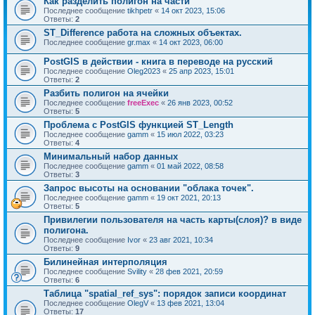
Как разделить полигон на части
Последнее сообщение
tikhpetr
«
14 окт 2023, 15:06
Ответы:
2
ST_Difference работа на сложных объектах.
Последнее сообщение
gr.max
«
14 окт 2023, 06:00
PostGIS в действии - книга в переводе на русский
Последнее сообщение
Oleg2023
«
25 апр 2023, 15:01
Ответы:
2
Разбить полигон на ячейки
Последнее сообщение
freeExec
«
26 янв 2023, 00:52
Ответы:
5
Проблема с PostGIS функцией ST_Length
Последнее сообщение
gamm
«
15 июл 2022, 03:23
Ответы:
4
Минимальный набор данных
Последнее сообщение
gamm
«
01 май 2022, 08:58
Ответы:
3
Запрос высоты на основании "облака точек".
Последнее сообщение
gamm
«
19 окт 2021, 20:13
Ответы:
5
Привилегии пользователя на часть карты(слоя)? в виде
полигона.
Последнее сообщение
Ivor
«
23 авг 2021, 10:34
Ответы:
9
Билинейная интерполяция
Последнее сообщение
Svility
«
28 фев 2021, 20:59
Ответы:
6
Таблица "spatial_ref_sys": порядок записи координат
Последнее сообщение
OlegV
«
13 фев 2021, 13:04
Ответы:
17