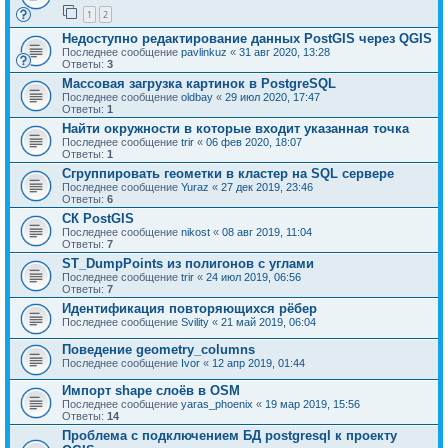
1
2
Недоступно редактирование данных PostGIS через QGIS
Последнее сообщение
pavlinkuz
«
31 авг 2020, 13:28
Ответы:
3
Массовая загрузка картинок в PostgreSQL
Последнее сообщение
oldbay
«
29 июл 2020, 17:47
Ответы:
1
Найти окружности в которые входит указанная точка
Последнее сообщение
trir
«
06 фев 2020, 18:07
Ответы:
1
Сгруппировать геометки в кластер на SQL сервере
Последнее сообщение
Yuraz
«
27 дек 2019, 23:46
Ответы:
6
СК PostGIS
Последнее сообщение
nikost
«
08 авг 2019, 11:04
Ответы:
7
ST_DumpPoints из полигонов с углами
Последнее сообщение
trir
«
24 июл 2019, 06:56
Ответы:
7
Идентификация повторяющихся рёбер
Последнее сообщение
Svility
«
21 май 2019, 06:04
Поведение geometry_columns
Последнее сообщение
Ivor
«
12 апр 2019, 01:44
Импорт shape слоёв в OSM
Последнее сообщение
yaras_phoenix
«
19 мар 2019, 15:56
Ответы:
14
Проблема с подключением БД postgresql к проекту