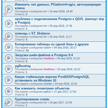
Изменить тип данных, PGadmin4+qgis, автонумерация
ключа
Последнее сообщение
trir
«
15 июн 2018, 18:49
Ответы:
2
проблема с подключением Postgres к QGIS. (импорт shp
в Postgis)
Последнее сообщение
trir
«
26 апр 2018, 17:36
Ответы:
1
помощь с ST_Distance
Последнее сообщение
trir
«
25 апр 2018, 11:17
Ответы:
5
Копирование таблицы из одной базы в другую
Последнее сообщение
tsarev
«
04 апр 2018, 20:17
Ответы:
10
Загрузка шейп-файлов в Postgres 9.4
Последнее сообщение
freeExec
«
03 апр 2018, 21:22
Ответы:
5
pgRouting
Последнее сообщение
freeExec
«
02 мар 2018, 16:22
Ответы:
1
Какую стабильную версию PostGIS/PostgreSQL
установить на Windows 10
Последнее сообщение
nickleb
«
24 янв 2018, 10:42
Как изменить геометрию объектов
Последнее сообщение
patron
«
27 дек 2017, 17:50
Ответы:
8
Группирование слоев.
Последнее сообщение
trir
«
19 дек 2017, 12:58
Ответы:
1