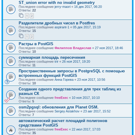
ST_union error with no invalid geometry
Последнее сообщение
jerry-maori
«
16 дек 2017, 06:20
Ответы:
22
1
2
Разделители дробных чисел в Postfres
Последнее сообщение
aspirant-1
«
05 дек 2017, 15:19
Ответы:
15
1
2
Растры в PostGIS
Последнее сообщение
Филиппов Владислав
«
27 ноя 2017, 18:46
Ответы:
10
суммарная площадь пересечения
Последнее сообщение
trir
«
26 ноя 2017, 19:20
Ответы:
11
Пространственные запросы в PostgreSQL с помощью
встроенных функций PostGIS
Последнее сообщение
Анна Горева
«
23 ноя 2017, 10:56
Ответы:
10
Создание одного представления для трех таблиц из
разных СК
Последнее сообщение
freeExec
«
10 ноя 2017, 10:10
Ответы:
5
osm2pgsql: обновления для Planet OSM.
Последнее сообщение
Sergey Astakhov
«
23 авг 2017, 15:52
Ответы:
7
автоматический расчет площадей полигонов
средствами PostGIS
Последнее сообщение
freeExec
«
22 июл 2017, 17:03
Ответы:
35