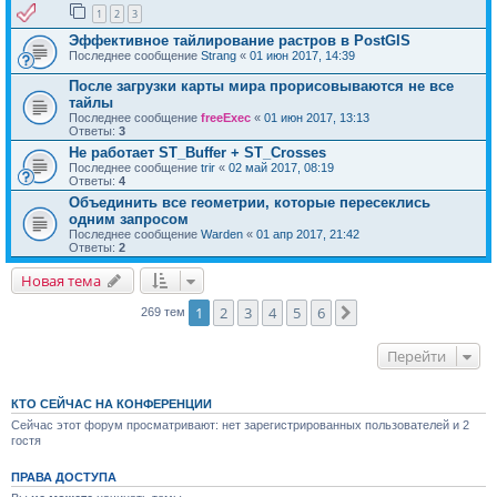
1
2
3
Эффективное тайлирование растров в PostGIS
Последнее сообщение
Strang
«
01 июн 2017, 14:39
После загрузки карты мира прорисовываются не все
тайлы
Последнее сообщение
freeExec
«
01 июн 2017, 13:13
Ответы:
3
Не работает ST_Buffer + ST_Crosses
Последнее сообщение
trir
«
02 май 2017, 08:19
Ответы:
4
Объединить все геометрии, которые пересеклись
одним запросом
Последнее сообщение
Warden
«
01 апр 2017, 21:42
Ответы:
2
Новая тема
1
2
3
4
5
6
След.
269 тем
Перейти
КТО СЕЙЧАС НА КОНФЕРЕНЦИИ
Сейчас этот форум просматривают: нет зарегистрированных пользователей и 2
гостя
ПРАВА ДОСТУПА