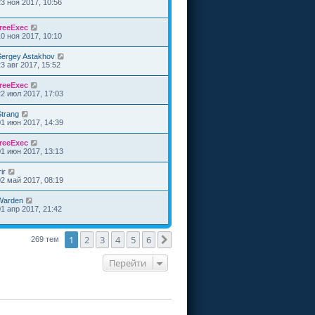
23 ноя 2017, 10:56
freeExec
10 ноя 2017, 10:10
Sergey Astakhov
23 авг 2017, 15:52
freeExec
22 июл 2017, 17:03
Strang
01 июн 2017, 14:39
freeExec
01 июн 2017, 13:13
rir
02 май 2017, 08:19
Warden
01 апр 2017, 21:42
1
2
3
4
5
6
След.
269 тем
Перейти