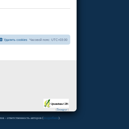
Удалить cookies
Часовой пояс:
UTC+03:00
(
Геокруг
)
ов - ответственность авторов (
подробнее
).