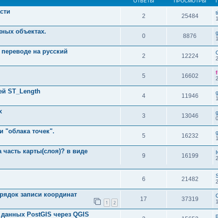
ОТВЕТЫ
ПРОСМОТРЫ
асти
t
2
25484
жных объектах.
0
8876
в переводе на русский
2
12224
5
16602
ей ST_Length
4
11946
х
3
13046
 "облака точек".
5
16232
 часть карты(слоя)? в виде
I
9
16199
S
6
21482
порядок записи координат
17
37319
1
2
 данных PostGIS через QGIS