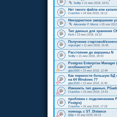
Svility
» 21 июн 2018, 18:51
Нет такого файла или катало
Crackfox
» 24 янв 2019, 16:12
Некорректное завершение ус
Alexander P. Moroz
» 05 ноя 2013
Тип данных для хранения СК
KicA
» 23 июл 2018, 19:22
Получение стартовой/конечн
regrunger
» 11 июл 2018, 16:46
Расстояние до вершины N
Svility
» 21 июн 2018, 18:43
Postgres Enterprise Manager
особенности?
glax2020
» 23 июн 2018, 12:48
Как перености большую БД с Po
на 64 Windows 7?
glax2020
» 23 июн 2018, 11:40
Изменить тип данных, PGad
Crackfox
» 15 июн 2018, 14:43
проблема с подключением Po
Postgis)
Crackfox
» 26 апр 2018, 17:29
помощь с ST_Distance
t[0]p
» 25 апр 2018, 09:13