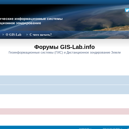
О GIS-Lab
С чего начать?
Форумы GIS-Lab.info
Геоинформационные системы (ГИС) и Дистанционное зондирование Земли