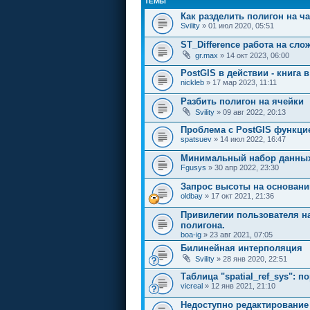
ТЕМЫ
Как разделить полигон на ч
Svility
» 01 июл 2020, 05:51
ST_Difference работа на сло
gr.max
» 14 окт 2023, 06:00
PostGIS в действии - книга 
nickleb
» 17 мар 2023, 11:11
Разбить полигон на ячейки
Svility
» 09 авг 2022, 20:13
Проблема с PostGIS функци
spatsuev
» 14 июл 2022, 16:47
Минимальный набор данны
Fgusys
» 30 апр 2022, 23:30
Запрос высоты на основании
oldbay
» 17 окт 2021, 21:36
Привилегии пользователя на
полигона.
boa-ig
» 23 авг 2021, 07:05
Билинейная интерполяция
Svility
» 28 янв 2020, 22:51
Таблица "spatial_ref_sys": 
vicreal
» 12 янв 2021, 21:10
Недоступно редактирование