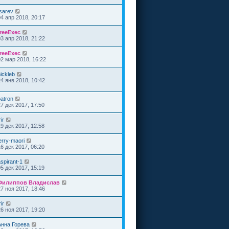
tsarev
04 апр 2018, 20:17
freeExec
03 апр 2018, 21:22
freeExec
02 мар 2018, 16:22
ickleb
24 янв 2018, 10:42
patron
27 дек 2017, 17:50
rir
19 дек 2017, 12:58
erry-maori
16 дек 2017, 06:20
spirant-1
05 дек 2017, 15:19
Филиппов Владислав
27 ноя 2017, 18:46
rir
26 ноя 2017, 19:20
Анна Горева