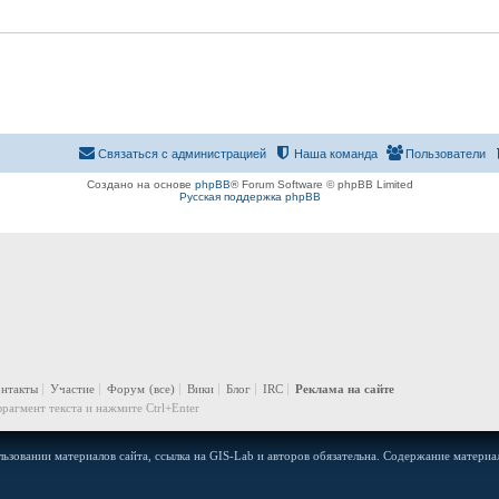
Связаться с администрацией
Наша команда
Пользователи
Создано на основе
phpBB
® Forum Software © phpBB Limited
Русская поддержка phpBB
онтакты
Участие
Форум
(все)
Вики
Блог
IRC
Реклама на сайте
рагмент текста и нажмите Ctrl+Enter
ьзовании материалов сайта, ссылка на GIS-Lab и авторов обязательна. Содержание материал