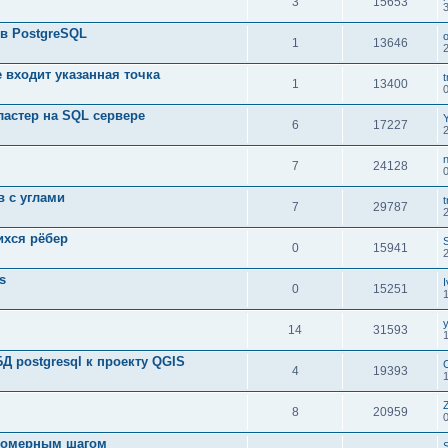
3
15653
 в PostgreSQL
1
13646
 входит указанная точка
t
1
13400
ластер на SQL сервере
6
17227
n
7
24128
0
в с углами
t
7
29787
хся рёбер
S
0
15941
s
I
0
15251
14
31593
 postgresql к проекту QGIS
4
19393
8
20959
вномерным шагом
S