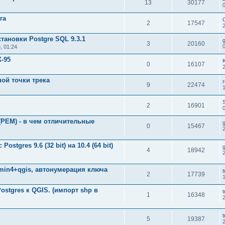
13
30177
га
2
17547
тановки Postgre SQL 9.3.1
3
20160
, 01:24
-95
0
16107
ой точки трека
9
22474
S
2
16901
 (PEM) - в чем отличительные
0
15467
stgres 9.6 (32 bit) на 10.4 (64 bit)
4
18942
min4+qgis, автонумерация ключа
t
2
17739
stgres к QGIS. (импорт shp в
t
1
16348
t
5
19387