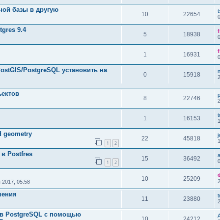
ной базы в другую
10
22654
gres 9.4
5
18938
1
16931
ostGIS/PostgreSQL установить на
n
0
15918
ъектов
8
22746
t
1
16153
id geometry
j
22
45818
1
2
в Postfres
a
15
36492
1
2
10
25209
 2017, 05:58
чения
t
11
23880
 в PostgreSQL с помощью
10
24212