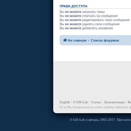
ПРАВА ДОСТУПА
Вы
не можете
начинать темы
Вы
не можете
отвечать на сообщения
Вы
не можете
редактировать свои сообщения
Вы
не можете
удалять свои сообщения
Вы
не можете
добавлять вложения
На главную
Список форумов
English
О GIS-Lab
Статьи
Документация
К
Если Вы обнаружили на сайте ошибку, выберите ф
© GIS-Lab и авторы, 2002-2017. При испол