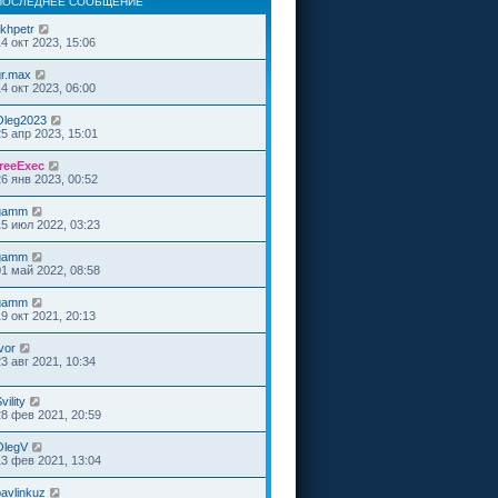
ПОСЛЕДНЕЕ СООБЩЕНИЕ
ikhpetr
14 окт 2023, 15:06
gr.max
14 окт 2023, 06:00
Oleg2023
25 апр 2023, 15:01
freeExec
26 янв 2023, 00:52
gamm
15 июл 2022, 03:23
gamm
01 май 2022, 08:58
gamm
19 окт 2021, 20:13
vor
23 авг 2021, 10:34
vility
28 фев 2021, 20:59
OlegV
13 фев 2021, 13:04
pavlinkuz