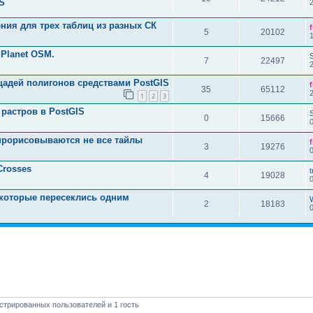
S
ния для трех таблиц из разных СК
5
20102
Planet OSM.
7
22497
щадей полигонов средствами PostGIS
35
65112
1
2
3
растров в PostGIS
0
15666
 прорисовываются не все тайлы
3
19276
Crosses
t
4
19028
 которые пересеклись одним
2
18183
стрированных пользователей и 1 гость