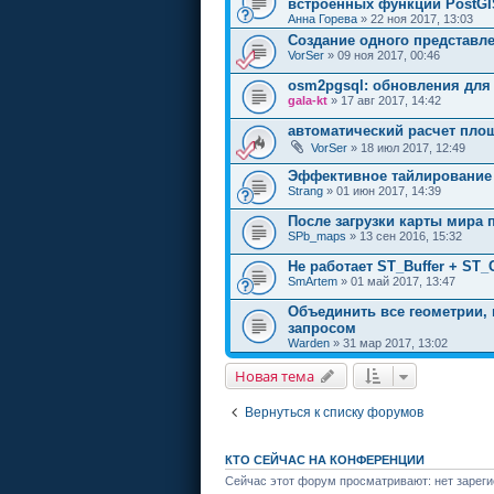
встроенных функций PostGI
Анна Горева
» 22 ноя 2017, 13:03
Создание одного представле
VorSer
» 09 ноя 2017, 00:46
osm2pgsql: обновления для 
gala-kt
» 17 авг 2017, 14:42
автоматический расчет пло
VorSer
» 18 июл 2017, 12:49
Эффективное тайлирование 
Strang
» 01 июн 2017, 14:39
После загрузки карты мира
SPb_maps
» 13 сен 2016, 15:32
Не работает ST_Buffer + ST_
SmArtem
» 01 май 2017, 13:47
Объединить все геометрии,
запросом
Warden
» 31 мар 2017, 13:02
Новая тема
Вернуться к списку форумов
КТО СЕЙЧАС НА КОНФЕРЕНЦИИ
Сейчас этот форум просматривают: нет зареги