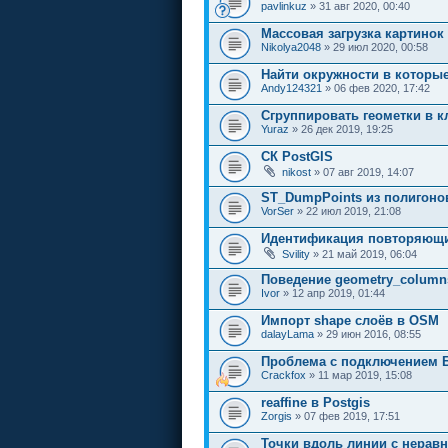
pavlinkuz
» 31 авг 2020, 00:40
Массовая загрузка картинок
Nikolya2048
» 29 июл 2020, 00:58
Найти окружности в которые
Andy124321
» 06 фев 2020, 17:42
Сгруппировать геометки в к
Yuraz
» 26 дек 2019, 19:25
СК PostGIS
nikost
» 07 авг 2019, 14:07
ST_DumpPoints из полигоно
VorSer
» 22 июл 2019, 21:08
Идентификация повторяющи
Svility
» 21 май 2019, 06:04
Поведение geometry_column
Ivor
» 12 апр 2019, 01:44
Импорт shape слоёв в OSM
dalayLama
» 29 июн 2016, 08:55
Проблема с подключением БД
Crackfox
» 11 мар 2019, 15:08
reaffine в Postgis
Zorgis
» 07 фев 2019, 17:51
Точки вдоль линии с нера