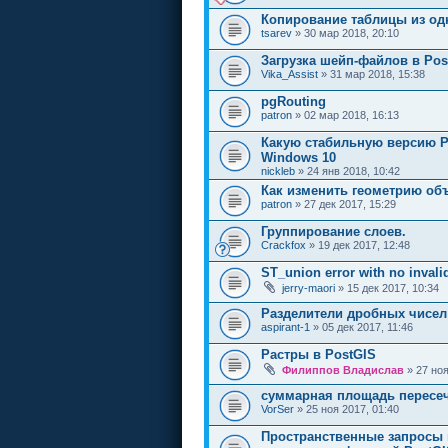
Копирование таблицы из од
tsarev
» 30 мар 2018, 20:10
Загрузка шейп-файлов в Post
Vika_Assist
» 31 мар 2018, 15:38
pgRouting
patron
» 02 мар 2018, 16:13
Какую стабильную версию P
Windows 10
nickleb
» 24 янв 2018, 10:42
Как изменить геометрию об
patron
» 27 дек 2017, 15:29
Группирование слоев.
Crackfox
» 19 дек 2017, 12:48
ST_union error with no inval
jerry-maori
» 15 дек 2017, 10:34
Разделители дробных чисел 
aspirant-1
» 05 дек 2017, 11:46
Растры в PostGIS
Филиппов Владислав
» 27 ноя
суммарная площадь пересе
VorSer
» 25 ноя 2017, 01:40
Пространственные запросы