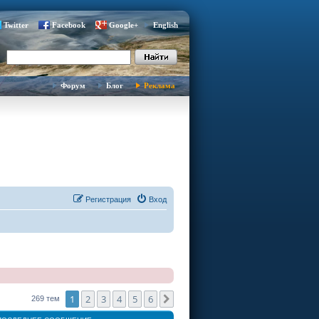
Twitter
Facebook
Google+
English
Форум
Блог
Реклама
Регистрация
Вход
1
2
3
4
5
6
След.
269 тем