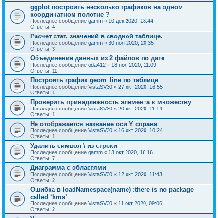
ggplot построить несколько графиков на одном
координатном полотне ?
Последнее сообщение
gamm
«
10 дек 2020, 18:44
Ответы:
4
Расчет стат. значений в сводной таблице.
Последнее сообщение
gamm
«
30 ноя 2020, 20:35
Ответы:
3
Объединение данных из 2 файлов по дате
Последнее сообщение
oda412
«
18 ноя 2020, 11:09
Ответы:
11
Построить график geom_line по таблице
Последнее сообщение
VistaSV30
«
27 окт 2020, 16:55
Ответы:
1
Проверить принадлежность элемента к множеству
Последнее сообщение
VistaSV30
«
20 окт 2020, 11:14
Ответы:
1
Не отображается название оси Y справа
Последнее сообщение
VistaSV30
«
16 окт 2020, 10:24
Ответы:
1
Удалить символ \ из строки
Последнее сообщение
gamm
«
13 окт 2020, 16:16
Ответы:
7
Диаграмма с областями
Последнее сообщение
VistaSV30
«
12 окт 2020, 11:43
Ответы:
2
Ошибка в loadNamespace(name) :there is no package
called ‘hms’
Последнее сообщение
VistaSV30
«
11 окт 2020, 09:06
Ответы:
2