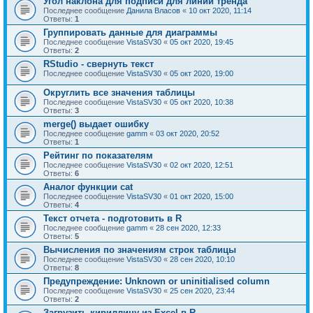
Угол наклона для подписи для линии тренда
Последнее сообщение
Данила Власов
«
10 окт 2020, 11:14
Ответы:
1
Группировать данные для диаграммы
Последнее сообщение
VistaSV30
«
05 окт 2020, 19:45
Ответы:
2
RStudio - свернуть текст
Последнее сообщение
VistaSV30
«
05 окт 2020, 19:00
Округлить все значения таблицы
Последнее сообщение
VistaSV30
«
05 окт 2020, 10:38
Ответы:
3
merge() выдает ошибку
Последнее сообщение
gamm
«
03 окт 2020, 20:52
Ответы:
1
Рейтинг по показателям
Последнее сообщение
VistaSV30
«
02 окт 2020, 12:51
Ответы:
6
Аналог функции cat
Последнее сообщение
VistaSV30
«
01 окт 2020, 15:00
Ответы:
4
Текст отчета - подготовить в R
Последнее сообщение
gamm
«
28 сен 2020, 12:33
Ответы:
5
Вычисления по значениям строк таблицы
Последнее сообщение
VistaSV30
«
28 сен 2020, 10:10
Ответы:
8
Предупреждение: Unknown or uninitialised column
Последнее сообщение
VistaSV30
«
25 сен 2020, 23:44
Ответы:
2
Загрузить кириллицу из Excel в R