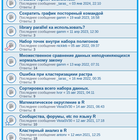
Последнее сообщение
_taras_
«
03 янв 2024, 22:10
Ответы:
2
Сохратить график постореный командой
Последнее сообщение
gamm
«
19 май 2023, 16:58
Ответы:
3
library parallel ка использовать?
Последнее сообщение
gamm
«
11 апр 2023, 12:30
Ответы:
3
Набор точек внутри набора полигонов
Последнее сообщение
nickleb
«
05 авг 2022, 09:37
Ответы:
3
Множественное сравнение данных неподчиняющихся
нормальному закону
Последнее сообщение
gamm
«
13 мар 2022, 07:31
Ответы:
14
Ошибка при кластеризациии растра
Последнее сообщение
_taras_
«
16 янв 2022, 00:35
Ответы:
9
Сортировка всего набора данных.
Последнее сообщение
Ivor
«
15 авг 2021, 04:11
Ответы:
9
Математическое округление в R
Последнее сообщение
VistaSV30
«
14 авг 2021, 06:43
Ответы:
8
Сообщества, форумы, etc по языку R
Последнее сообщение
VistaSV30
«
12 авг 2021, 17:18
Ответы:
10
Кластерный анализ в R
Последнее сообщение
antonv
«
12 июл 2021, 12:25
Ответы:
18