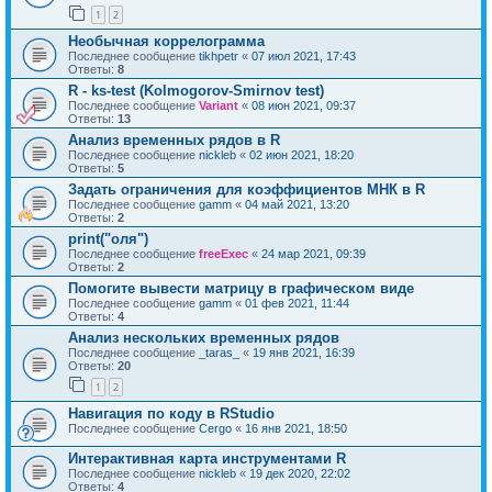
1
2
Необычная коррелограмма
Последнее сообщение
tikhpetr
«
07 июл 2021, 17:43
Ответы:
8
R - ks-test (Kolmogorov-Smirnov test)
Последнее сообщение
Variant
«
08 июн 2021, 09:37
Ответы:
13
Анализ временных рядов в R
Последнее сообщение
nickleb
«
02 июн 2021, 18:20
Ответы:
5
Задать ограничения для коэффициентов МНК в R
Последнее сообщение
gamm
«
04 май 2021, 13:20
Ответы:
2
print("оля")
Последнее сообщение
freeExec
«
24 мар 2021, 09:39
Ответы:
2
Помогите вывести матрицу в графическом виде
Последнее сообщение
gamm
«
01 фев 2021, 11:44
Ответы:
4
Анализ нескольких временных рядов
Последнее сообщение
_taras_
«
19 янв 2021, 16:39
Ответы:
20
1
2
Навигация по коду в RStudio
Последнее сообщение
Cergo
«
16 янв 2021, 18:50
Интерактивная карта инструментами R
Последнее сообщение
nickleb
«
19 дек 2020, 22:02
Ответы:
4