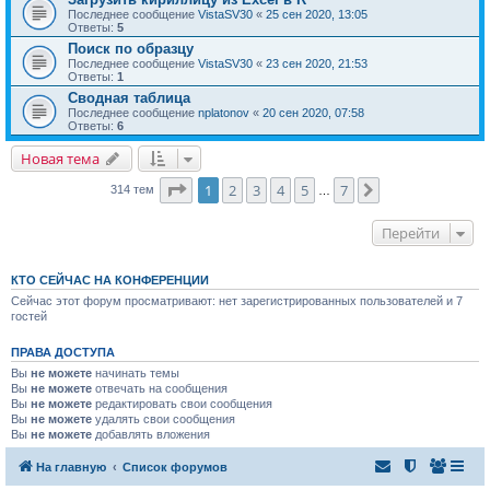
Последнее сообщение
VistaSV30
«
25 сен 2020, 13:05
Ответы:
5
Поиск по образцу
Последнее сообщение
VistaSV30
«
23 сен 2020, 21:53
Ответы:
1
Сводная таблица
Последнее сообщение
nplatonov
«
20 сен 2020, 07:58
Ответы:
6
Новая тема
Страница
1
из
7
1
2
3
4
5
7
След.
314 тем
…
Перейти
КТО СЕЙЧАС НА КОНФЕРЕНЦИИ
Сейчас этот форум просматривают: нет зарегистрированных пользователей и 7
гостей
ПРАВА ДОСТУПА
Вы
не можете
начинать темы
Вы
не можете
отвечать на сообщения
Вы
не можете
редактировать свои сообщения
Вы
не можете
удалять свои сообщения
Вы
не можете
добавлять вложения
На главную
Список форумов