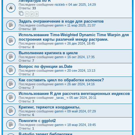
Литература по R
Последнее сообщение
nickleb
«
04 авг 2025, 14:29
Ответы:
33
1
2
3
Задать очграничение в коде для рассчетов
Последнее сообщение
gamm
«
11 мар 2025, 21:07
Ответы:
10
Использование Time-Weighted Dynamic Time Warpin для
построения карты различий между растрами.
Последнее сообщение
gamm
«
26 дек 2024, 18:45
Ответы:
8
Выполнение кригинга в цикле
Последнее сообщение
gamm
«
16 окт 2024, 17:35
Ответы:
7
Вопрос по функции as.Date
Последнее сообщение
gamm
«
20 сен 2024, 13:13
Ответы:
2
Как составить цикл по обработке колонок?
Последнее сообщение
gamm
«
26 авг 2024, 14:16
Ответы:
7
Использование R для рассчета вегетационных индексов
Последнее сообщение
_taras_
«
05 авг 2024, 20:11
Ответы:
3
Кригинг, теряются координаты.
Последнее сообщение
gamm
«
09 май 2024, 07:29
Ответы:
6
Помогите с ggplot2
Последнее сообщение
gamm
«
18 мар 2024, 19:45
Ответы:
1
R-studio теряет библиотеки