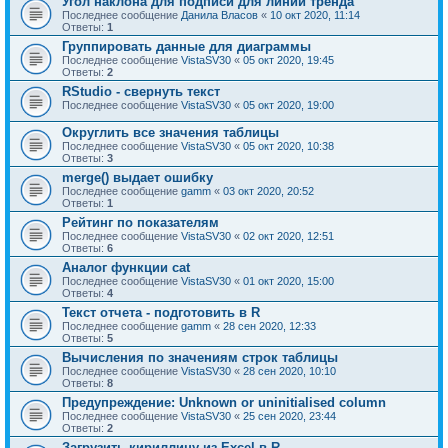
Угол наклона для подписи для линии тренда
Последнее сообщение
Данила Власов
«
10 окт 2020, 11:14
Ответы:
1
Группировать данные для диаграммы
Последнее сообщение
VistaSV30
«
05 окт 2020, 19:45
Ответы:
2
RStudio - свернуть текст
Последнее сообщение
VistaSV30
«
05 окт 2020, 19:00
Округлить все значения таблицы
Последнее сообщение
VistaSV30
«
05 окт 2020, 10:38
Ответы:
3
merge() выдает ошибку
Последнее сообщение
gamm
«
03 окт 2020, 20:52
Ответы:
1
Рейтинг по показателям
Последнее сообщение
VistaSV30
«
02 окт 2020, 12:51
Ответы:
6
Аналог функции cat
Последнее сообщение
VistaSV30
«
01 окт 2020, 15:00
Ответы:
4
Текст отчета - подготовить в R
Последнее сообщение
gamm
«
28 сен 2020, 12:33
Ответы:
5
Вычисления по значениям строк таблицы
Последнее сообщение
VistaSV30
«
28 сен 2020, 10:10
Ответы:
8
Предупреждение: Unknown or uninitialised column
Последнее сообщение
VistaSV30
«
25 сен 2020, 23:44
Ответы:
2
Загрузить кириллицу из Excel в R