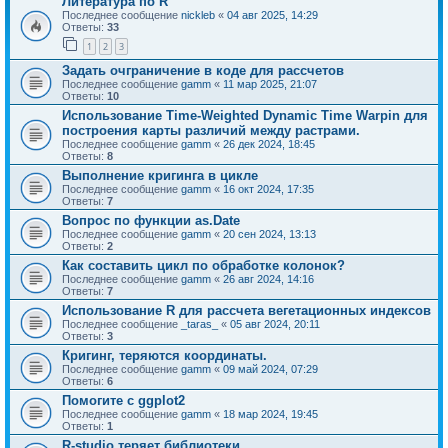
Литература по R
Последнее сообщение
nickleb
«
04 авг 2025, 14:29
Ответы:
33
1
2
3
Задать очграничение в коде для рассчетов
Последнее сообщение
gamm
«
11 мар 2025, 21:07
Ответы:
10
Использование Time-Weighted Dynamic Time Warpin для
построения карты различий между растрами.
Последнее сообщение
gamm
«
26 дек 2024, 18:45
Ответы:
8
Выполнение кригинга в цикле
Последнее сообщение
gamm
«
16 окт 2024, 17:35
Ответы:
7
Вопрос по функции as.Date
Последнее сообщение
gamm
«
20 сен 2024, 13:13
Ответы:
2
Как составить цикл по обработке колонок?
Последнее сообщение
gamm
«
26 авг 2024, 14:16
Ответы:
7
Использование R для рассчета вегетационных индексов
Последнее сообщение
_taras_
«
05 авг 2024, 20:11
Ответы:
3
Кригинг, теряются координаты.
Последнее сообщение
gamm
«
09 май 2024, 07:29
Ответы:
6
Помогите с ggplot2
Последнее сообщение
gamm
«
18 мар 2024, 19:45
Ответы:
1
R-studio теряет библиотеки