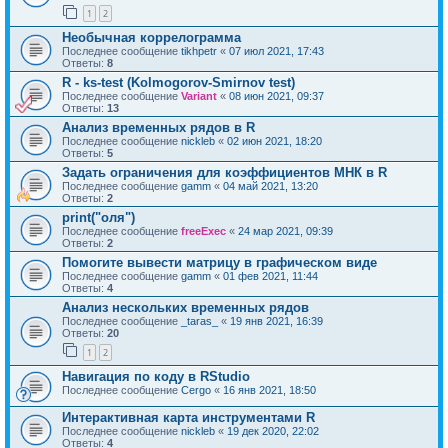
1
2
Необычная коррелограмма
Последнее сообщение
tikhpetr
«
07 июл 2021, 17:43
Ответы:
8
R - ks-test (Kolmogorov-Smirnov test)
Последнее сообщение
Variant
«
08 июн 2021, 09:37
Ответы:
13
Анализ временных рядов в R
Последнее сообщение
nickleb
«
02 июн 2021, 18:20
Ответы:
5
Задать ограничения для коэффициентов МНК в R
Последнее сообщение
gamm
«
04 май 2021, 13:20
Ответы:
2
print("оля")
Последнее сообщение
freeExec
«
24 мар 2021, 09:39
Ответы:
2
Помогите вывести матрицу в графическом виде
Последнее сообщение
gamm
«
01 фев 2021, 11:44
Ответы:
4
Анализ нескольких временных рядов
Последнее сообщение
_taras_
«
19 янв 2021, 16:39
Ответы:
20
1
2
Навигация по коду в RStudio
Последнее сообщение
Cergo
«
16 янв 2021, 18:50
Интерактивная карта инструментами R
Последнее сообщение
nickleb
«
19 дек 2020, 22:02
Ответы:
4