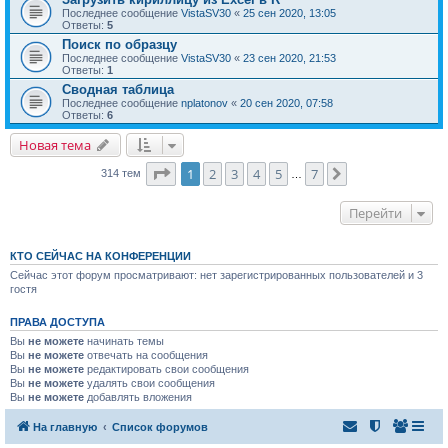
Последнее сообщение
VistaSV30
«
25 сен 2020, 13:05
Ответы:
5
Поиск по образцу
Последнее сообщение
VistaSV30
«
23 сен 2020, 21:53
Ответы:
1
Сводная таблица
Последнее сообщение
nplatonov
«
20 сен 2020, 07:58
Ответы:
6
Новая тема
Страница
1
из
7
1
2
3
4
5
7
След.
314 тем
…
Перейти
КТО СЕЙЧАС НА КОНФЕРЕНЦИИ
Сейчас этот форум просматривают: нет зарегистрированных пользователей и 3
гостя
ПРАВА ДОСТУПА
Вы
не можете
начинать темы
Вы
не можете
отвечать на сообщения
Вы
не можете
редактировать свои сообщения
Вы
не можете
удалять свои сообщения
Вы
не можете
добавлять вложения
На главную
Список форумов