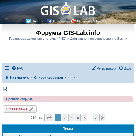
Twitter
Facebook
Google+
English
Форумы GIS-Lab.info
Геоинформационные системы (ГИС) и Дистанционное зондирование Земли
FAQ
Регистрация
Вход
На главную
Список форумов
R
Правила форума
Новая тема
Страница
1
из
7
1
2
3
4
5
7
След.
314 тем
…
Темы