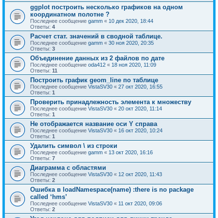
ggplot построить несколько графиков на одном
координатном полотне ?
Последнее сообщение
gamm
«
10 дек 2020, 18:44
Ответы:
4
Расчет стат. значений в сводной таблице.
Последнее сообщение
gamm
«
30 ноя 2020, 20:35
Ответы:
3
Объединение данных из 2 файлов по дате
Последнее сообщение
oda412
«
18 ноя 2020, 11:09
Ответы:
11
Построить график geom_line по таблице
Последнее сообщение
VistaSV30
«
27 окт 2020, 16:55
Ответы:
1
Проверить принадлежность элемента к множеству
Последнее сообщение
VistaSV30
«
20 окт 2020, 11:14
Ответы:
1
Не отображается название оси Y справа
Последнее сообщение
VistaSV30
«
16 окт 2020, 10:24
Ответы:
1
Удалить символ \ из строки
Последнее сообщение
gamm
«
13 окт 2020, 16:16
Ответы:
7
Диаграмма с областями
Последнее сообщение
VistaSV30
«
12 окт 2020, 11:43
Ответы:
2
Ошибка в loadNamespace(name) :there is no package
called ‘hms’
Последнее сообщение
VistaSV30
«
11 окт 2020, 09:06
Ответы:
2