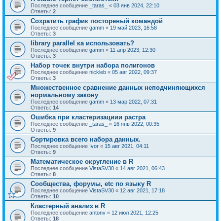
Последнее сообщение
_taras_
«
03 янв 2024, 22:10
Ответы:
2
Сохратить график постореный командой
Последнее сообщение
gamm
«
19 май 2023, 16:58
Ответы:
3
library parallel ка использовать?
Последнее сообщение
gamm
«
11 апр 2023, 12:30
Ответы:
3
Набор точек внутри набора полигонов
Последнее сообщение
nickleb
«
05 авг 2022, 09:37
Ответы:
3
Множественное сравнение данных неподчиняющихся
нормальному закону
Последнее сообщение
gamm
«
13 мар 2022, 07:31
Ответы:
14
Ошибка при кластеризациии растра
Последнее сообщение
_taras_
«
16 янв 2022, 00:35
Ответы:
9
Сортировка всего набора данных.
Последнее сообщение
Ivor
«
15 авг 2021, 04:11
Ответы:
9
Математическое округление в R
Последнее сообщение
VistaSV30
«
14 авг 2021, 06:43
Ответы:
8
Сообщества, форумы, etc по языку R
Последнее сообщение
VistaSV30
«
12 авг 2021, 17:18
Ответы:
10
Кластерный анализ в R
Последнее сообщение
antonv
«
12 июл 2021, 12:25
Ответы:
18