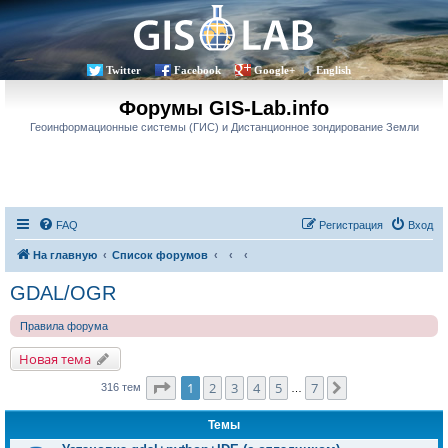
Twitter
Facebook
Google+
English
Форумы GIS-Lab.info
Геоинформационные системы (ГИС) и Дистанционное зондирование Земли
FAQ
Регистрация
Вход
На главную
Список форумов
GDAL/OGR
Правила форума
Новая тема
Страница
1
из
7
1
2
3
4
5
7
След.
316 тем
…
Темы