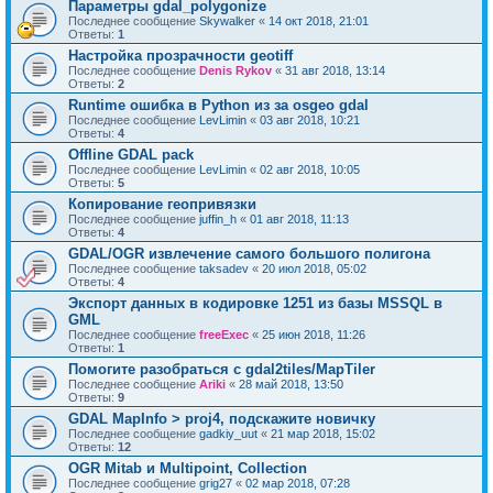
Параметры gdal_polygonize
Последнее сообщение
Skywalker
«
14 окт 2018, 21:01
Ответы:
1
Настройка прозрачности geotiff
Последнее сообщение
Denis Rykov
«
31 авг 2018, 13:14
Ответы:
2
Runtime ошибка в Python из за osgeo gdal
Последнее сообщение
LevLimin
«
03 авг 2018, 10:21
Ответы:
4
Offline GDAL pack
Последнее сообщение
LevLimin
«
02 авг 2018, 10:05
Ответы:
5
Копирование геопривязки
Последнее сообщение
juffin_h
«
01 авг 2018, 11:13
Ответы:
4
GDAL/OGR извлечение самого большого полигона
Последнее сообщение
taksadev
«
20 июл 2018, 05:02
Ответы:
4
Экспорт данных в кодировке 1251 из базы MSSQL в
GML
Последнее сообщение
freeExec
«
25 июн 2018, 11:26
Ответы:
1
Помогите разобраться с gdal2tiles/MapTiler
Последнее сообщение
Ariki
«
28 май 2018, 13:50
Ответы:
9
GDAL MapInfo > proj4, подскажите новичку
Последнее сообщение
gadkiy_uut
«
21 мар 2018, 15:02
Ответы:
12
OGR Mitab и Multipoint, Collection
Последнее сообщение
grig27
«
02 мар 2018, 07:28