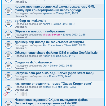
Ответы:
5
Корректное присвоение xsd-схемы выходному GML
файлу при конвертировании через ogr2ogr
Последнее сообщение
spawner
«
03 мар 2023, 19:27
Ответы:
5
ogr2ogr st_makevalid
Последнее сообщение
gamm
«
03 мар 2023, 18:18
Ответы:
6
Обрезка и поворот изображения
Последнее сообщение
Игорь Белов
«
13 фев 2023, 21:56
Ответы:
4
Драйвер shp иногда не записывает атрибуты
Последнее сообщение
AlexRomantsov
«
03 окт 2022, 05:38
Ответы:
1
Объединение shape файлов OSM с сайта Geofabrik.de
Последнее сообщение
Kuper
«
28 июл 2022, 14:46
Создание dxf datasource
Последнее сообщение
Qst
«
18 июл 2022, 09:39
Ответы:
2
Загрузка osm.pbf в MS SQL Server (open street map)
Последнее сообщение
trir
«
11 июл 2022, 14:46
Ответы:
1
как можно определить номер "Gauss-Kruger zone"
Последнее сообщение
tikhpetr
«
18 апр 2021, 23:57
Ответы:
26
1
2
Назначение заданной СК для выходного файла
Geopackage при конвертации из FileGDB