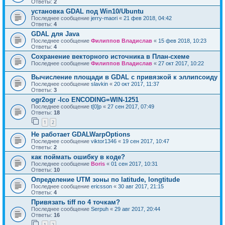
Ответы:
2
установка GDAL под Win10/Ubuntu
Последнее сообщение
jerry-maori
«
21 фев 2018, 04:42
Ответы:
4
GDAL для Java
Последнее сообщение
Филиппов Владислав
«
15 фев 2018, 10:23
Ответы:
4
Сохранение векторного источника в План-схеме
Последнее сообщение
Филиппов Владислав
«
27 окт 2017, 10:22
Вычисление площади в GDAL с привязкой к эллипсоиду
Последнее сообщение
slavkin
«
20 окт 2017, 11:37
Ответы:
3
ogr2ogr -lco ENCODING=WIN-1251
Последнее сообщение
t[0]p
«
27 сен 2017, 07:49
Ответы:
18
1
2
Не работает GDALWarpOptions
Последнее сообщение
viktor1346
«
19 сен 2017, 10:47
Ответы:
2
как поймать ошибку в коде?
Последнее сообщение
Boris
«
01 сен 2017, 10:31
Ответы:
10
Определение UTM зоны по latitude, longtitude
Последнее сообщение
ericsson
«
30 авг 2017, 21:15
Ответы:
4
Привязать tiff по 4 точкам?
Последнее сообщение
Serpuh
«
29 авг 2017, 20:44
Ответы:
16
1
2