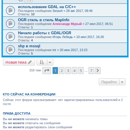
использование GDAL на C/C++
Последнее сообщение
Serpuh
«
28 авг 2017, 09:46
Ответы:
10
OGR стиль в стиль MapInfo
Последнее сообщение
Александр Мурый
«
27 июл 2017, 06:51
Ответы:
1
Начало работы с GDAL/OGR
Последнее сообщение
Игорь Лебедь
«
10 июл 2017, 16:26
Ответы:
4
shp в mssql
Последнее сообщение
trir
«
20 июн 2017, 13:23
Ответы:
5
Новая тема
Страница
1
из
7
1
2
3
4
5
7
След.
316 тем
…
Перейти
КТО СЕЙЧАС НА КОНФЕРЕНЦИИ
Сейчас этот форум просматривают: нет зарегистрированных пользователей и 2
гостя
ПРАВА ДОСТУПА
Вы
не можете
начинать темы
Вы
не можете
отвечать на сообщения
Вы
не можете
редактировать свои сообщения