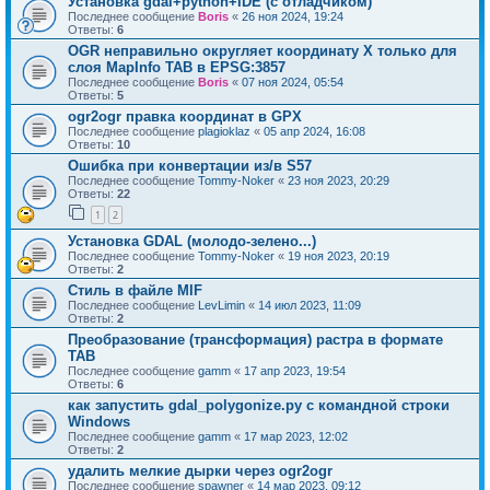
Установка gdal+python+IDE (с отладчиком)
Последнее сообщение
Boris
«
26 ноя 2024, 19:24
Ответы:
6
OGR неправильно округляет координату X только для
слоя MapInfo TAB в EPSG:3857
Последнее сообщение
Boris
«
07 ноя 2024, 05:54
Ответы:
5
ogr2ogr правка координат в GPX
Последнее сообщение
plagioklaz
«
05 апр 2024, 16:08
Ответы:
10
Ошибка при конвертации из/в S57
Последнее сообщение
Tommy-Noker
«
23 ноя 2023, 20:29
Ответы:
22
1
2
Установка GDAL (молодо-зелено...)
Последнее сообщение
Tommy-Noker
«
19 ноя 2023, 20:19
Ответы:
2
Стиль в файле MIF
Последнее сообщение
LevLimin
«
14 июл 2023, 11:09
Ответы:
2
Преобразование (трансформация) растра в формате
TAB
Последнее сообщение
gamm
«
17 апр 2023, 19:54
Ответы:
6
как запустить gdal_polygonize.py с командной строки
Windows
Последнее сообщение
gamm
«
17 мар 2023, 12:02
Ответы:
2
удалить мелкие дырки через ogr2ogr
Последнее сообщение
spawner
«
14 мар 2023, 09:12