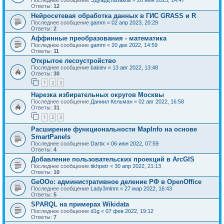
Ответы:
12
Нейросетевая обработка данных в ГИС GRASS и R
Последнее сообщение
gamm
«
02 апр 2023, 20:29
Ответы:
2
Аффинные преобразования - математика
Последнее сообщение
gamm
«
20 дек 2022, 14:59
Ответы:
11
Открытое лесоустройство
Последнее сообщение
bakiev
«
13 авг 2022, 13:48
Ответы:
30
1
2
3
Нарезка избирательных округов Москвы
Последнее сообщение
Даниил Кельман
«
02 авг 2022, 16:58
Ответы:
31
1
2
3
Расширение функциональности MapInfo на основе
SmartPanels
Последнее сообщение
Dartix
«
06 июн 2022, 07:59
Ответы:
4
Добавление пользовательских проекций в ArcGIS
Последнее сообщение
tikhpetr
«
30 апр 2022, 21:13
Ответы:
10
GeOOo: административное деление РФ в OpenOffice
Последнее сообщение
Lady3mlnm
«
27 мар 2022, 16:43
Ответы:
5
SPARQL на примерах Wikidata
Последнее сообщение
d1g
«
07 фев 2022, 19:12
Ответы:
7