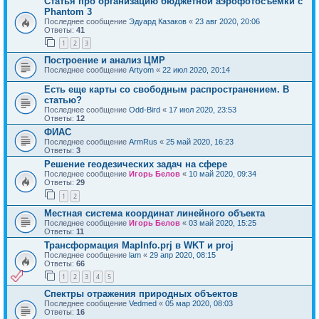
Статья про организацию бюджетной аэрофотосъемки с
Phantom 3
Последнее сообщение
Эдуард Казаков
«
23 авг 2020, 20:06
Ответы:
41
1
2
3
Построение и анализ ЦМР
Последнее сообщение
Artyom
«
22 июл 2020, 20:14
Есть еще карты со свободным распространением. В
статью?
Последнее сообщение
Odd-Bird
«
17 июл 2020, 23:53
Ответы:
12
ФИАС
Последнее сообщение
ArmRus
«
25 май 2020, 16:23
Ответы:
3
Решение геодезических задач на сфере
Последнее сообщение
Игорь Белов
«
10 май 2020, 09:34
Ответы:
29
1
2
Местная система координат линейного объекта
Последнее сообщение
Игорь Белов
«
03 май 2020, 15:25
Ответы:
11
Трансформация MapInfo.prj в WKT и proj
Последнее сообщение
lam
«
29 апр 2020, 08:15
Ответы:
66
1
2
3
4
5
Спектры отражения природных объектов
Последнее сообщение
Vedmed
«
05 мар 2020, 08:03
Ответы:
16