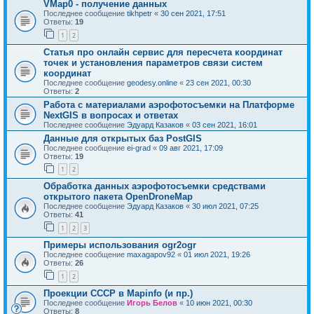
VMap0 - получение данных
Последнее сообщение
tikhpetr
«
30 сен 2021, 17:51
Ответы:
19
1
2
Статья про онлайн сервис для пересчета координат
точек и установления параметров связи систем
координат
Последнее сообщение
geodesy.online
«
23 сен 2021, 00:30
Ответы:
2
Работа с материалами аэрофотосъемки на Платформе
NextGIS в вопросах и ответах
Последнее сообщение
Эдуард Казаков
«
03 сен 2021, 16:01
Данные для открытых баз PostGIS
Последнее сообщение
ei-grad
«
09 авг 2021, 17:09
Ответы:
19
1
2
Обработка данных аэрофотосъемки средствами
открытого пакета OpenDroneMap
Последнее сообщение
Эдуард Казаков
«
30 июл 2021, 07:25
Ответы:
41
1
2
3
Примеры использования ogr2ogr
Последнее сообщение
maxagapov92
«
01 июл 2021, 19:26
Ответы:
26
1
2
Проекции СССР в Mapinfo (и пр.)
Последнее сообщение
Игорь Белов
«
10 июн 2021, 00:30
Ответы:
8