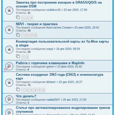
Заметка про построение изохрон в GRASS/QGIS на
основе OSM
Последнее сообщение
stolbikov33
«
23 авг 2025, 17:48
Ответы:
31
1
2
3
NDVI - теория и практика
Последнее сообщение
Константин Силкин
«
01 июн 2025, 18:42
Ответы:
48
1
2
3
4
Конвертация пользовательской карты из Ya.Мои карты
в shape
Последнее сообщение
wepp
«
18 дек 2024, 09:29
Ответы:
26
1
2
Работа с горячими клавишами в MapInfo
Последнее сообщение
gamm
«
13 фев 2024, 22:40
Ответы:
8
Система координат 1963 года (СК63) и номенклатура
карт
Последнее сообщение
tikhpetr
«
22 дек 2023, 15:27
Ответы:
75
1
2
3
4
5
6
Что делать?
Последнее сообщение
nadiia2507
«
29 авг 2023, 17:00
Ответы:
5
Статья про автоматизированное моделирование треков
спутников
Последнее сообщение
Эдуард Казаков
«
28 июн 2023, 14:47