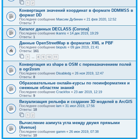
1
2
Конвертация значений координат в формате DDMMSS в
формат DD
Последнее сообщение
Максим Дубинин
«
21 фев 2020, 12:52
Ответы:
7
Каталог данных DECLASS (Corona)
Последнее сообщение
ikanns
«
14 дек 2019, 19:29
Ответы:
1
Данные OpenStreetMap в форматах XML и PBF
Последнее сообщение
biopuls
«
09 дек 2019, 21:41
Ответы:
161
1
8
9
10
11
…
Конвертация из shape в OSM с переназначением полей
в ogr2osm
Последнее сообщение
Disabledg
«
26 ноя 2019, 12:47
Ответы:
8
Образовательные онлайн-курсы по геоинформатике и
смежным областям знаний
Последнее сообщение
Crackfox
«
23 авг 2019, 12:19
Ответы:
9
Визуализация рельефа и создание 3D моделей в ArcGIS
Последнее сообщение
lam
«
31 июл 2019, 17:56
Ответы:
18
1
2
Вычисление азимута угла между двумя прямыми
(Avenue)
Последнее сообщение
gamm
«
26 июн 2019, 07:38
Ответы:
10