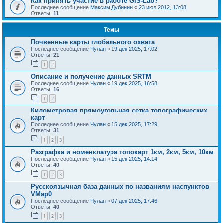
Как принять участие в работе GIS-Lab?
Последнее сообщение
Максим Дубинин
«
23 июл 2012, 13:08
Ответы:
11
Темы
Почвенные карты глобального охвата
Последнее сообщение
Чулан
«
19 дек 2025, 17:02
Ответы:
21
1
2
Описание и получение данных SRTM
Последнее сообщение
Чулан
«
19 дек 2025, 16:58
Ответы:
16
1
2
Километровая прямоугольная сетка топографических
карт
Последнее сообщение
Чулан
«
15 дек 2025, 17:29
Ответы:
31
1
2
3
Разграфка и номенклатура топокарт 1км, 2км, 5км, 10км
Последнее сообщение
Чулан
«
15 дек 2025, 14:14
Ответы:
40
1
2
3
Русскоязычная база данных по названиям наспунктов
VMap0
Последнее сообщение
Чулан
«
07 дек 2025, 17:46
Ответы:
40
1
2
3