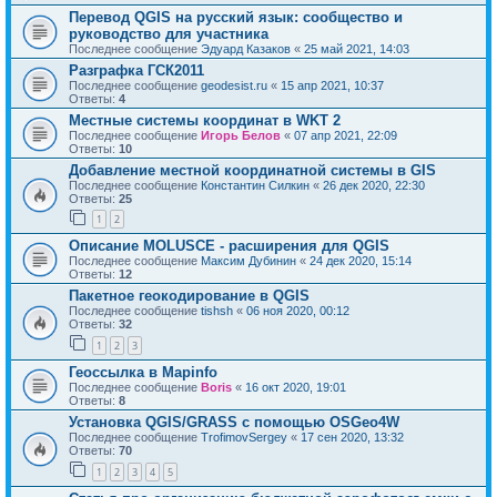
Перевод QGIS на русский язык: сообщество и
руководство для участника
Последнее сообщение
Эдуард Казаков
«
25 май 2021, 14:03
Разграфка ГСК2011
Последнее сообщение
geodesist.ru
«
15 апр 2021, 10:37
Ответы:
4
Местные системы координат в WKT 2
Последнее сообщение
Игорь Белов
«
07 апр 2021, 22:09
Ответы:
10
Добавление местной координатной системы в GIS
Последнее сообщение
Константин Силкин
«
26 дек 2020, 22:30
Ответы:
25
1
2
Описание MOLUSCE - расширения для QGIS
Последнее сообщение
Максим Дубинин
«
24 дек 2020, 15:14
Ответы:
12
Пакетное геокодирование в QGIS
Последнее сообщение
tishsh
«
06 ноя 2020, 00:12
Ответы:
32
1
2
3
Геоссылка в Mapinfo
Последнее сообщение
Boris
«
16 окт 2020, 19:01
Ответы:
8
Установка QGIS/GRASS с помощью OSGeo4W
Последнее сообщение
TrofimovSergey
«
17 сен 2020, 13:32
Ответы:
70
1
2
3
4
5