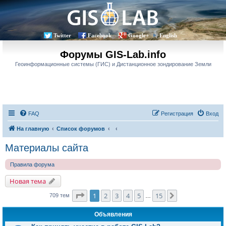
Twitter
Facebook
Google+
English
Форумы GIS-Lab.info
Геоинформационные системы (ГИС) и Дистанционное зондирование Земли
FAQ
Регистрация
Вход
На главную
Список форумов
Материалы сайта
Правила форума
Новая тема
Страница
1
из
15
1
2
3
4
5
15
След.
709 тем
…
Объявления