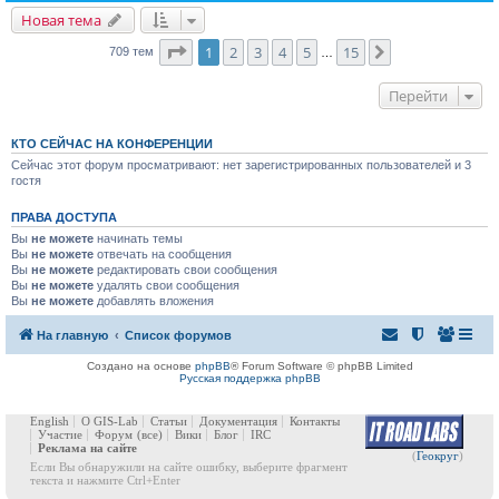
Новая тема
Страница
1
из
15
1
2
3
4
5
15
След.
709 тем
…
Перейти
КТО СЕЙЧАС НА КОНФЕРЕНЦИИ
Сейчас этот форум просматривают: нет зарегистрированных пользователей и 3
гостя
ПРАВА ДОСТУПА
Вы
не можете
начинать темы
Вы
не можете
отвечать на сообщения
Вы
не можете
редактировать свои сообщения
Вы
не можете
удалять свои сообщения
Вы
не можете
добавлять вложения
На главную
Список форумов
Создано на основе
phpBB
® Forum Software © phpBB Limited
Русская поддержка phpBB
English
О GIS-Lab
Статьи
Документация
Контакты
Участие
Форум
(все)
Вики
Блог
IRC
Реклама на сайте
(
Геокруг
)
Если Вы обнаружили на сайте ошибку, выберите фрагмент
текста и нажмите Ctrl+Enter