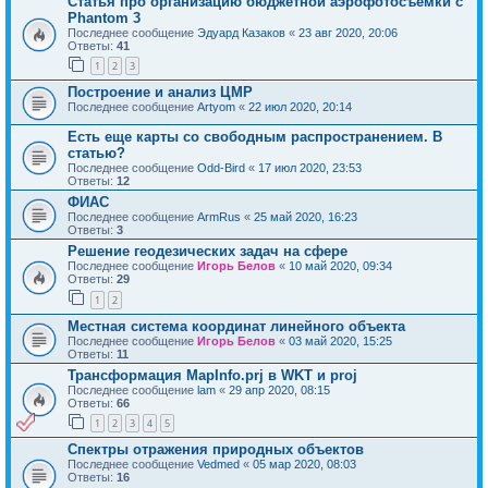
Статья про организацию бюджетной аэрофотосъемки с
Phantom 3
Последнее сообщение
Эдуард Казаков
«
23 авг 2020, 20:06
Ответы:
41
1
2
3
Построение и анализ ЦМР
Последнее сообщение
Artyom
«
22 июл 2020, 20:14
Есть еще карты со свободным распространением. В
статью?
Последнее сообщение
Odd-Bird
«
17 июл 2020, 23:53
Ответы:
12
ФИАС
Последнее сообщение
ArmRus
«
25 май 2020, 16:23
Ответы:
3
Решение геодезических задач на сфере
Последнее сообщение
Игорь Белов
«
10 май 2020, 09:34
Ответы:
29
1
2
Местная система координат линейного объекта
Последнее сообщение
Игорь Белов
«
03 май 2020, 15:25
Ответы:
11
Трансформация MapInfo.prj в WKT и proj
Последнее сообщение
lam
«
29 апр 2020, 08:15
Ответы:
66
1
2
3
4
5
Спектры отражения природных объектов
Последнее сообщение
Vedmed
«
05 мар 2020, 08:03
Ответы:
16