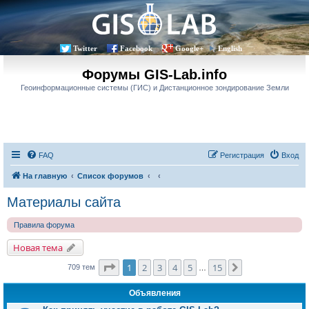
Twitter
Facebook
Google+
English
Форумы GIS-Lab.info
Геоинформационные системы (ГИС) и Дистанционное зондирование Земли
FAQ
Регистрация
Вход
На главную
Список форумов
Материалы сайта
Правила форума
Новая тема
Страница
1
из
15
1
2
3
4
5
15
След.
709 тем
…
Объявления