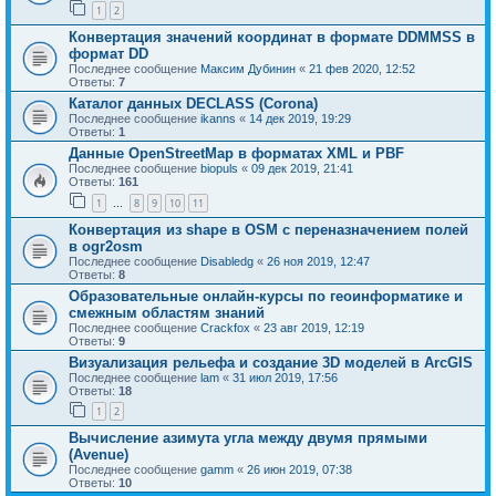
1
2
Конвертация значений координат в формате DDMMSS в
формат DD
Последнее сообщение
Максим Дубинин
«
21 фев 2020, 12:52
Ответы:
7
Каталог данных DECLASS (Corona)
Последнее сообщение
ikanns
«
14 дек 2019, 19:29
Ответы:
1
Данные OpenStreetMap в форматах XML и PBF
Последнее сообщение
biopuls
«
09 дек 2019, 21:41
Ответы:
161
1
8
9
10
11
…
Конвертация из shape в OSM с переназначением полей
в ogr2osm
Последнее сообщение
Disabledg
«
26 ноя 2019, 12:47
Ответы:
8
Образовательные онлайн-курсы по геоинформатике и
смежным областям знаний
Последнее сообщение
Crackfox
«
23 авг 2019, 12:19
Ответы:
9
Визуализация рельефа и создание 3D моделей в ArcGIS
Последнее сообщение
lam
«
31 июл 2019, 17:56
Ответы:
18
1
2
Вычисление азимута угла между двумя прямыми
(Avenue)
Последнее сообщение
gamm
«
26 июн 2019, 07:38
Ответы:
10