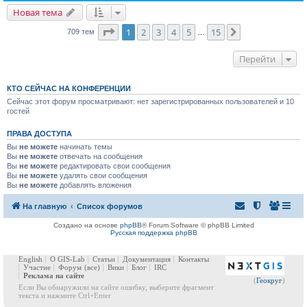
Новая тема
Страница
1
из
15
1
2
3
4
5
15
След.
709 тем
…
Перейти
КТО СЕЙЧАС НА КОНФЕРЕНЦИИ
Сейчас этот форум просматривают: нет зарегистрированных пользователей и 10
гостей
ПРАВА ДОСТУПА
Вы
не можете
начинать темы
Вы
не можете
отвечать на сообщения
Вы
не можете
редактировать свои сообщения
Вы
не можете
удалять свои сообщения
Вы
не можете
добавлять вложения
На главную
Список форумов
Создано на основе
phpBB
® Forum Software © phpBB Limited
Русская поддержка phpBB
English
О GIS-Lab
Статьи
Документация
Контакты
Участие
Форум
(все)
Вики
Блог
IRC
Реклама на сайте
(
Геокруг
)
Если Вы обнаружили на сайте ошибку, выберите фрагмент
текста и нажмите Ctrl+Enter