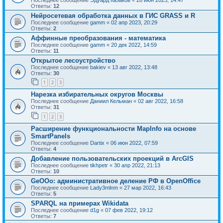
Ответы:
12
Нейросетевая обработка данных в ГИС GRASS и R
Последнее сообщение
gamm
«
02 апр 2023, 20:29
Ответы:
2
Аффинные преобразования - математика
Последнее сообщение
gamm
«
20 дек 2022, 14:59
Ответы:
11
Открытое лесоустройство
Последнее сообщение
bakiev
«
13 авг 2022, 13:48
Ответы:
30
1
2
3
Нарезка избирательных округов Москвы
Последнее сообщение
Даниил Кельман
«
02 авг 2022, 16:58
Ответы:
31
1
2
3
Расширение функциональности MapInfo на основе
SmartPanels
Последнее сообщение
Dartix
«
06 июн 2022, 07:59
Ответы:
4
Добавление пользовательских проекций в ArcGIS
Последнее сообщение
tikhpetr
«
30 апр 2022, 21:13
Ответы:
10
GeOOo: административное деление РФ в OpenOffice
Последнее сообщение
Lady3mlnm
«
27 мар 2022, 16:43
Ответы:
5
SPARQL на примерах Wikidata
Последнее сообщение
d1g
«
07 фев 2022, 19:12
Ответы:
7