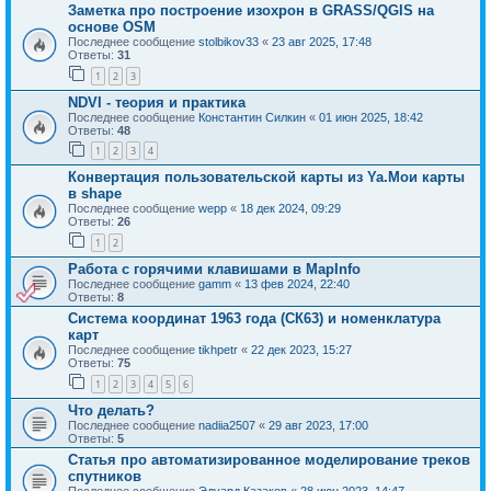
Заметка про построение изохрон в GRASS/QGIS на
основе OSM
Последнее сообщение
stolbikov33
«
23 авг 2025, 17:48
Ответы:
31
1
2
3
NDVI - теория и практика
Последнее сообщение
Константин Силкин
«
01 июн 2025, 18:42
Ответы:
48
1
2
3
4
Конвертация пользовательской карты из Ya.Мои карты
в shape
Последнее сообщение
wepp
«
18 дек 2024, 09:29
Ответы:
26
1
2
Работа с горячими клавишами в MapInfo
Последнее сообщение
gamm
«
13 фев 2024, 22:40
Ответы:
8
Система координат 1963 года (СК63) и номенклатура
карт
Последнее сообщение
tikhpetr
«
22 дек 2023, 15:27
Ответы:
75
1
2
3
4
5
6
Что делать?
Последнее сообщение
nadiia2507
«
29 авг 2023, 17:00
Ответы:
5
Статья про автоматизированное моделирование треков
спутников
Последнее сообщение
Эдуард Казаков
«
28 июн 2023, 14:47