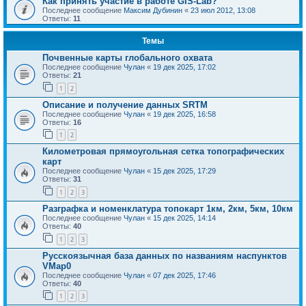
Как принять участие в работе GIS-Lab?
Последнее сообщение
Максим Дубинин
«
23 июл 2012, 13:08
Ответы:
11
Темы
Почвенные карты глобального охвата
Последнее сообщение
Чулан
«
19 дек 2025, 17:02
Ответы:
21
1
2
Описание и получение данных SRTM
Последнее сообщение
Чулан
«
19 дек 2025, 16:58
Ответы:
16
1
2
Километровая прямоугольная сетка топографических
карт
Последнее сообщение
Чулан
«
15 дек 2025, 17:29
Ответы:
31
1
2
3
Разграфка и номенклатура топокарт 1км, 2км, 5км, 10км
Последнее сообщение
Чулан
«
15 дек 2025, 14:14
Ответы:
40
1
2
3
Русскоязычная база данных по названиям наспунктов
VMap0
Последнее сообщение
Чулан
«
07 дек 2025, 17:46
Ответы:
40
1
2
3