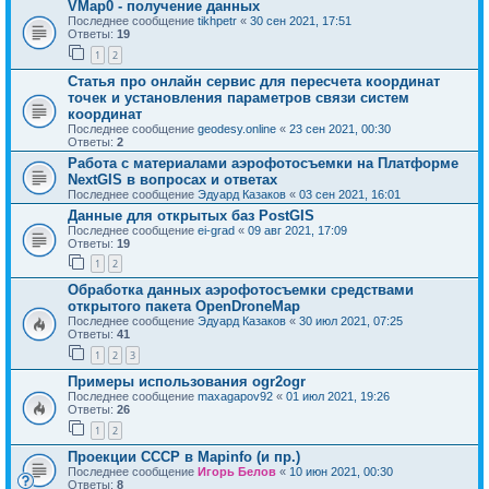
VMap0 - получение данных
Последнее сообщение
tikhpetr
«
30 сен 2021, 17:51
Ответы:
19
1
2
Статья про онлайн сервис для пересчета координат
точек и установления параметров связи систем
координат
Последнее сообщение
geodesy.online
«
23 сен 2021, 00:30
Ответы:
2
Работа с материалами аэрофотосъемки на Платформе
NextGIS в вопросах и ответах
Последнее сообщение
Эдуард Казаков
«
03 сен 2021, 16:01
Данные для открытых баз PostGIS
Последнее сообщение
ei-grad
«
09 авг 2021, 17:09
Ответы:
19
1
2
Обработка данных аэрофотосъемки средствами
открытого пакета OpenDroneMap
Последнее сообщение
Эдуард Казаков
«
30 июл 2021, 07:25
Ответы:
41
1
2
3
Примеры использования ogr2ogr
Последнее сообщение
maxagapov92
«
01 июл 2021, 19:26
Ответы:
26
1
2
Проекции СССР в Mapinfo (и пр.)
Последнее сообщение
Игорь Белов
«
10 июн 2021, 00:30
Ответы:
8