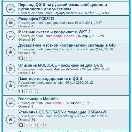
Перевод QGIS на русский язык: сообщество и
руководство для участника
Последнее сообщение
Эдуард Казаков
«
25 май 2021, 14:03
Разграфка ГСК2011
Последнее сообщение
geodesist.ru
«
15 апр 2021, 10:37
Ответы:
4
Местные системы координат в WKT 2
Последнее сообщение
Игорь Белов
«
07 апр 2021, 22:09
Ответы:
10
Добавление местной координатной системы в GIS
Последнее сообщение
Константин Силкин
«
26 дек 2020, 22:30
Ответы:
25
1
2
Описание MOLUSCE - расширения для QGIS
Последнее сообщение
Максим Дубинин
«
24 дек 2020, 15:14
Ответы:
12
Пакетное геокодирование в QGIS
Последнее сообщение
tishsh
«
06 ноя 2020, 00:12
Ответы:
32
1
2
3
Геоссылка в Mapinfo
Последнее сообщение
Boris
«
16 окт 2020, 19:01
Ответы:
8
Установка QGIS/GRASS с помощью OSGeo4W
Последнее сообщение
TrofimovSergey
«
17 сен 2020, 13:32
Ответы:
70
1
2
3
4
5