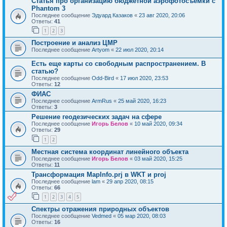
Статья про организацию бюджетной аэрофотосъемки с
Phantom 3
Последнее сообщение
Эдуард Казаков
«
23 авг 2020, 20:06
Ответы:
41
1
2
3
Построение и анализ ЦМР
Последнее сообщение
Artyom
«
22 июл 2020, 20:14
Есть еще карты со свободным распространением. В
статью?
Последнее сообщение
Odd-Bird
«
17 июл 2020, 23:53
Ответы:
12
ФИАС
Последнее сообщение
ArmRus
«
25 май 2020, 16:23
Ответы:
3
Решение геодезических задач на сфере
Последнее сообщение
Игорь Белов
«
10 май 2020, 09:34
Ответы:
29
1
2
Местная система координат линейного объекта
Последнее сообщение
Игорь Белов
«
03 май 2020, 15:25
Ответы:
11
Трансформация MapInfo.prj в WKT и proj
Последнее сообщение
lam
«
29 апр 2020, 08:15
Ответы:
66
1
2
3
4
5
Спектры отражения природных объектов
Последнее сообщение
Vedmed
«
05 мар 2020, 08:03
Ответы:
16