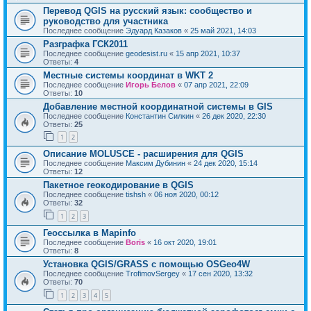
Перевод QGIS на русский язык: сообщество и
руководство для участника
Последнее сообщение
Эдуард Казаков
«
25 май 2021, 14:03
Разграфка ГСК2011
Последнее сообщение
geodesist.ru
«
15 апр 2021, 10:37
Ответы:
4
Местные системы координат в WKT 2
Последнее сообщение
Игорь Белов
«
07 апр 2021, 22:09
Ответы:
10
Добавление местной координатной системы в GIS
Последнее сообщение
Константин Силкин
«
26 дек 2020, 22:30
Ответы:
25
1
2
Описание MOLUSCE - расширения для QGIS
Последнее сообщение
Максим Дубинин
«
24 дек 2020, 15:14
Ответы:
12
Пакетное геокодирование в QGIS
Последнее сообщение
tishsh
«
06 ноя 2020, 00:12
Ответы:
32
1
2
3
Геоссылка в Mapinfo
Последнее сообщение
Boris
«
16 окт 2020, 19:01
Ответы:
8
Установка QGIS/GRASS с помощью OSGeo4W
Последнее сообщение
TrofimovSergey
«
17 сен 2020, 13:32
Ответы:
70
1
2
3
4
5