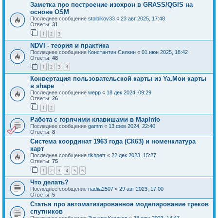
Заметка про построение изохрон в GRASS/QGIS на
основе OSM
Последнее сообщение
stolbikov33
«
23 авг 2025, 17:48
Ответы:
31
1
2
3
NDVI - теория и практика
Последнее сообщение
Константин Силкин
«
01 июн 2025, 18:42
Ответы:
48
1
2
3
4
Конвертация пользовательской карты из Ya.Мои карты
в shape
Последнее сообщение
wepp
«
18 дек 2024, 09:29
Ответы:
26
1
2
Работа с горячими клавишами в MapInfo
Последнее сообщение
gamm
«
13 фев 2024, 22:40
Ответы:
8
Система координат 1963 года (СК63) и номенклатура
карт
Последнее сообщение
tikhpetr
«
22 дек 2023, 15:27
Ответы:
75
1
2
3
4
5
6
Что делать?
Последнее сообщение
nadiia2507
«
29 авг 2023, 17:00
Ответы:
5
Статья про автоматизированное моделирование треков
спутников
Последнее сообщение
Эдуард Казаков
«
28 июн 2023, 14:47