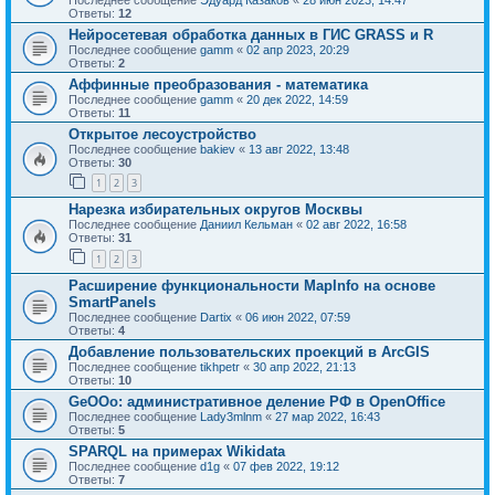
Ответы:
12
Нейросетевая обработка данных в ГИС GRASS и R
Последнее сообщение
gamm
«
02 апр 2023, 20:29
Ответы:
2
Аффинные преобразования - математика
Последнее сообщение
gamm
«
20 дек 2022, 14:59
Ответы:
11
Открытое лесоустройство
Последнее сообщение
bakiev
«
13 авг 2022, 13:48
Ответы:
30
1
2
3
Нарезка избирательных округов Москвы
Последнее сообщение
Даниил Кельман
«
02 авг 2022, 16:58
Ответы:
31
1
2
3
Расширение функциональности MapInfo на основе
SmartPanels
Последнее сообщение
Dartix
«
06 июн 2022, 07:59
Ответы:
4
Добавление пользовательских проекций в ArcGIS
Последнее сообщение
tikhpetr
«
30 апр 2022, 21:13
Ответы:
10
GeOOo: административное деление РФ в OpenOffice
Последнее сообщение
Lady3mlnm
«
27 мар 2022, 16:43
Ответы:
5
SPARQL на примерах Wikidata
Последнее сообщение
d1g
«
07 фев 2022, 19:12
Ответы:
7