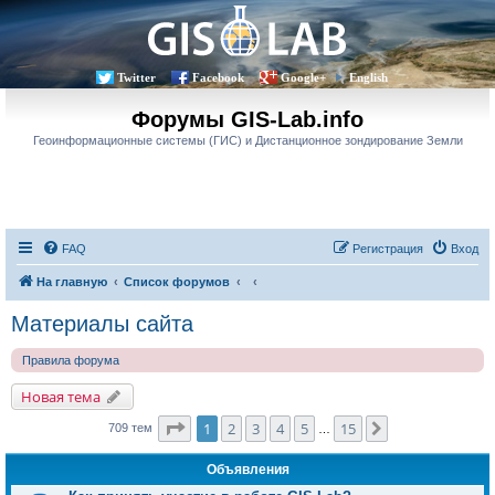
Twitter
Facebook
Google+
English
Форумы GIS-Lab.info
Геоинформационные системы (ГИС) и Дистанционное зондирование Земли
FAQ
Регистрация
Вход
На главную
Список форумов
Материалы сайта
Правила форума
Новая тема
Страница
1
из
15
1
2
3
4
5
15
След.
709 тем
…
Объявления