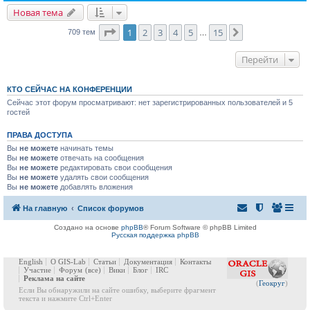
Новая тема
Страница
1
из
15
1
2
3
4
5
15
След.
709 тем
…
Перейти
КТО СЕЙЧАС НА КОНФЕРЕНЦИИ
Сейчас этот форум просматривают: нет зарегистрированных пользователей и 5
гостей
ПРАВА ДОСТУПА
Вы
не можете
начинать темы
Вы
не можете
отвечать на сообщения
Вы
не можете
редактировать свои сообщения
Вы
не можете
удалять свои сообщения
Вы
не можете
добавлять вложения
На главную
Список форумов
Создано на основе
phpBB
® Forum Software © phpBB Limited
Русская поддержка phpBB
English
О GIS-Lab
Статьи
Документация
Контакты
Участие
Форум
(все)
Вики
Блог
IRC
Реклама на сайте
(
Геокруг
)
Если Вы обнаружили на сайте ошибку, выберите фрагмент
текста и нажмите Ctrl+Enter