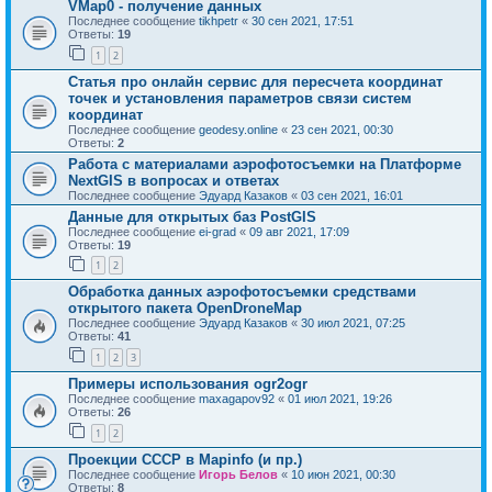
VMap0 - получение данных
Последнее сообщение
tikhpetr
«
30 сен 2021, 17:51
Ответы:
19
1
2
Статья про онлайн сервис для пересчета координат
точек и установления параметров связи систем
координат
Последнее сообщение
geodesy.online
«
23 сен 2021, 00:30
Ответы:
2
Работа с материалами аэрофотосъемки на Платформе
NextGIS в вопросах и ответах
Последнее сообщение
Эдуард Казаков
«
03 сен 2021, 16:01
Данные для открытых баз PostGIS
Последнее сообщение
ei-grad
«
09 авг 2021, 17:09
Ответы:
19
1
2
Обработка данных аэрофотосъемки средствами
открытого пакета OpenDroneMap
Последнее сообщение
Эдуард Казаков
«
30 июл 2021, 07:25
Ответы:
41
1
2
3
Примеры использования ogr2ogr
Последнее сообщение
maxagapov92
«
01 июл 2021, 19:26
Ответы:
26
1
2
Проекции СССР в Mapinfo (и пр.)
Последнее сообщение
Игорь Белов
«
10 июн 2021, 00:30
Ответы:
8