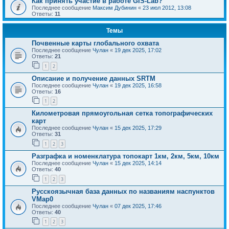
Как принять участие в работе GIS-Lab?
Последнее сообщение
Максим Дубинин
«
23 июл 2012, 13:08
Ответы:
11
Темы
Почвенные карты глобального охвата
Последнее сообщение
Чулан
«
19 дек 2025, 17:02
Ответы:
21
1
2
Описание и получение данных SRTM
Последнее сообщение
Чулан
«
19 дек 2025, 16:58
Ответы:
16
1
2
Километровая прямоугольная сетка топографических
карт
Последнее сообщение
Чулан
«
15 дек 2025, 17:29
Ответы:
31
1
2
3
Разграфка и номенклатура топокарт 1км, 2км, 5км, 10км
Последнее сообщение
Чулан
«
15 дек 2025, 14:14
Ответы:
40
1
2
3
Русскоязычная база данных по названиям наспунктов
VMap0
Последнее сообщение
Чулан
«
07 дек 2025, 17:46
Ответы:
40
1
2
3