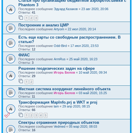
Статья про организацию бюджетной аэрофотосъемки с
Phantom 3
Последнее сообщение
Эдуард Казаков
«
23 авг 2020, 20:06
Ответы:
41
1
2
3
Построение и анализ ЦМР
Последнее сообщение
Artyom
«
22 июл 2020, 20:14
Есть еще карты со свободным распространением. В
статью?
Последнее сообщение
Odd-Bird
«
17 июл 2020, 23:53
Ответы:
12
ФИАС
Последнее сообщение
ArmRus
«
25 май 2020, 16:23
Ответы:
3
Решение геодезических задач на сфере
Последнее сообщение
Игорь Белов
«
10 май 2020, 09:34
Ответы:
29
1
2
Местная система координат линейного объекта
Последнее сообщение
Игорь Белов
«
03 май 2020, 15:25
Ответы:
11
Трансформация MapInfo.prj в WKT и proj
Последнее сообщение
lam
«
29 апр 2020, 08:15
Ответы:
66
1
2
3
4
5
Спектры отражения природных объектов
Последнее сообщение
Vedmed
«
05 мар 2020, 08:03
Ответы:
16