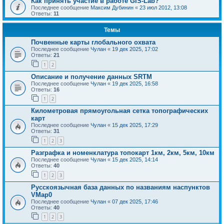
Как принять участие в работе GIS-Lab?
Последнее сообщение
Максим Дубинин
«
23 июл 2012, 13:08
Ответы:
11
Темы
Почвенные карты глобального охвата
Последнее сообщение
Чулан
«
19 дек 2025, 17:02
Ответы:
21
1
2
Описание и получение данных SRTM
Последнее сообщение
Чулан
«
19 дек 2025, 16:58
Ответы:
16
1
2
Километровая прямоугольная сетка топографических
карт
Последнее сообщение
Чулан
«
15 дек 2025, 17:29
Ответы:
31
1
2
3
Разграфка и номенклатура топокарт 1км, 2км, 5км, 10км
Последнее сообщение
Чулан
«
15 дек 2025, 14:14
Ответы:
40
1
2
3
Русскоязычная база данных по названиям наспунктов
VMap0
Последнее сообщение
Чулан
«
07 дек 2025, 17:46
Ответы:
40
1
2
3