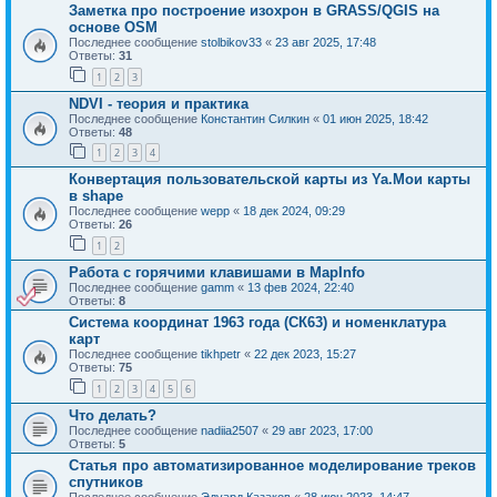
Заметка про построение изохрон в GRASS/QGIS на
основе OSM
Последнее сообщение
stolbikov33
«
23 авг 2025, 17:48
Ответы:
31
1
2
3
NDVI - теория и практика
Последнее сообщение
Константин Силкин
«
01 июн 2025, 18:42
Ответы:
48
1
2
3
4
Конвертация пользовательской карты из Ya.Мои карты
в shape
Последнее сообщение
wepp
«
18 дек 2024, 09:29
Ответы:
26
1
2
Работа с горячими клавишами в MapInfo
Последнее сообщение
gamm
«
13 фев 2024, 22:40
Ответы:
8
Система координат 1963 года (СК63) и номенклатура
карт
Последнее сообщение
tikhpetr
«
22 дек 2023, 15:27
Ответы:
75
1
2
3
4
5
6
Что делать?
Последнее сообщение
nadiia2507
«
29 авг 2023, 17:00
Ответы:
5
Статья про автоматизированное моделирование треков
спутников
Последнее сообщение
Эдуард Казаков
«
28 июн 2023, 14:47