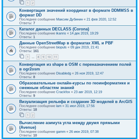
1
2
Конвертация значений координат в формате DDMMSS в
формат DD
Последнее сообщение
Максим Дубинин
«
21 фев 2020, 12:52
Ответы:
7
Каталог данных DECLASS (Corona)
Последнее сообщение
ikanns
«
14 дек 2019, 19:29
Ответы:
1
Данные OpenStreetMap в форматах XML и PBF
Последнее сообщение
biopuls
«
09 дек 2019, 21:41
Ответы:
161
1
8
9
10
11
…
Конвертация из shape в OSM с переназначением полей
в ogr2osm
Последнее сообщение
Disabledg
«
26 ноя 2019, 12:47
Ответы:
8
Образовательные онлайн-курсы по геоинформатике и
смежным областям знаний
Последнее сообщение
Crackfox
«
23 авг 2019, 12:19
Ответы:
9
Визуализация рельефа и создание 3D моделей в ArcGIS
Последнее сообщение
lam
«
31 июл 2019, 17:56
Ответы:
18
1
2
Вычисление азимута угла между двумя прямыми
(Avenue)
Последнее сообщение
gamm
«
26 июн 2019, 07:38
Ответы:
10