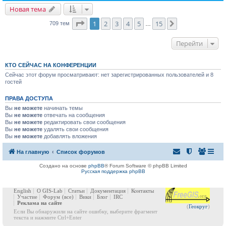
Новая тема
Страница
1
из
15
1
2
3
4
5
15
След.
709 тем
…
Перейти
КТО СЕЙЧАС НА КОНФЕРЕНЦИИ
Сейчас этот форум просматривают: нет зарегистрированных пользователей и 8
гостей
ПРАВА ДОСТУПА
Вы
не можете
начинать темы
Вы
не можете
отвечать на сообщения
Вы
не можете
редактировать свои сообщения
Вы
не можете
удалять свои сообщения
Вы
не можете
добавлять вложения
На главную
Список форумов
Создано на основе
phpBB
® Forum Software © phpBB Limited
Русская поддержка phpBB
English
О GIS-Lab
Статьи
Документация
Контакты
Участие
Форум
(все)
Вики
Блог
IRC
Реклама на сайте
(
Геокруг
)
Если Вы обнаружили на сайте ошибку, выберите фрагмент
текста и нажмите Ctrl+Enter