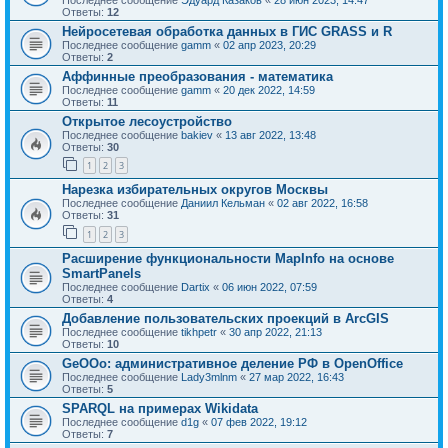
Ответы:
12
Нейросетевая обработка данных в ГИС GRASS и R
Последнее сообщение
gamm
«
02 апр 2023, 20:29
Ответы:
2
Аффинные преобразования - математика
Последнее сообщение
gamm
«
20 дек 2022, 14:59
Ответы:
11
Открытое лесоустройство
Последнее сообщение
bakiev
«
13 авг 2022, 13:48
Ответы:
30
1
2
3
Нарезка избирательных округов Москвы
Последнее сообщение
Даниил Кельман
«
02 авг 2022, 16:58
Ответы:
31
1
2
3
Расширение функциональности MapInfo на основе
SmartPanels
Последнее сообщение
Dartix
«
06 июн 2022, 07:59
Ответы:
4
Добавление пользовательских проекций в ArcGIS
Последнее сообщение
tikhpetr
«
30 апр 2022, 21:13
Ответы:
10
GeOOo: административное деление РФ в OpenOffice
Последнее сообщение
Lady3mlnm
«
27 мар 2022, 16:43
Ответы:
5
SPARQL на примерах Wikidata
Последнее сообщение
d1g
«
07 фев 2022, 19:12
Ответы:
7