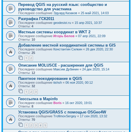
Перевод QGIS на русский язык: сообщество и
руководство для участника
Последнее сообщение
Эдуард Казаков
«
25 май 2021, 14:03
Разграфка ГСК2011
Последнее сообщение
geodesist.ru
«
15 апр 2021, 10:37
Ответы:
4
Местные системы координат в WKT 2
Последнее сообщение
Игорь Белов
«
07 апр 2021, 22:09
Ответы:
10
Добавление местной координатной системы в GIS
Последнее сообщение
Константин Силкин
«
26 дек 2020, 22:30
Ответы:
25
1
2
Описание MOLUSCE - расширения для QGIS
Последнее сообщение
Максим Дубинин
«
24 дек 2020, 15:14
Ответы:
12
Пакетное геокодирование в QGIS
Последнее сообщение
tishsh
«
06 ноя 2020, 00:12
Ответы:
32
1
2
3
Геоссылка в Mapinfo
Последнее сообщение
Boris
«
16 окт 2020, 19:01
Ответы:
8
Установка QGIS/GRASS с помощью OSGeo4W
Последнее сообщение
TrofimovSergey
«
17 сен 2020, 13:32
Ответы:
70
1
2
3
4
5