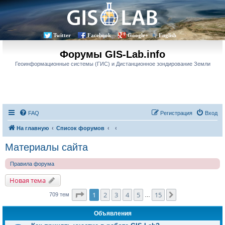
Twitter
Facebook
Google+
English
Форумы GIS-Lab.info
Геоинформационные системы (ГИС) и Дистанционное зондирование Земли
FAQ
Регистрация
Вход
На главную
Список форумов
Материалы сайта
Правила форума
Новая тема
Страница
1
из
15
1
2
3
4
5
15
След.
709 тем
…
Объявления