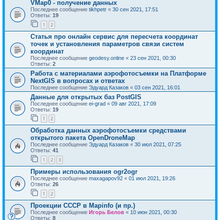
VMap0 - получение данных
Последнее сообщение
tikhpetr
«
30 сен 2021, 17:51
Ответы:
19
1
2
Статья про онлайн сервис для пересчета координат
точек и установления параметров связи систем
координат
Последнее сообщение
geodesy.online
«
23 сен 2021, 00:30
Ответы:
2
Работа с материалами аэрофотосъемки на Платформе
NextGIS в вопросах и ответах
Последнее сообщение
Эдуард Казаков
«
03 сен 2021, 16:01
Данные для открытых баз PostGIS
Последнее сообщение
ei-grad
«
09 авг 2021, 17:09
Ответы:
19
1
2
Обработка данных аэрофотосъемки средствами
открытого пакета OpenDroneMap
Последнее сообщение
Эдуард Казаков
«
30 июл 2021, 07:25
Ответы:
41
1
2
3
Примеры использования ogr2ogr
Последнее сообщение
maxagapov92
«
01 июл 2021, 19:26
Ответы:
26
1
2
Проекции СССР в Mapinfo (и пр.)
Последнее сообщение
Игорь Белов
«
10 июн 2021, 00:30
Ответы:
8