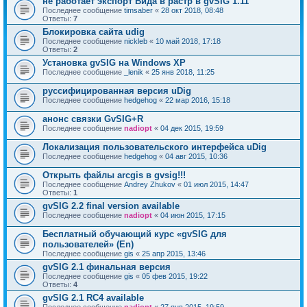
не работает экспорт Вида в растр в gvSIG 1.11
Последнее сообщение
timsaber
«
28 окт 2018, 08:48
Ответы:
7
Блокировка сайта udig
Последнее сообщение
nickleb
«
10 май 2018, 17:18
Ответы:
2
Установка gvSIG на Windows XP
Последнее сообщение
_lenik
«
25 янв 2018, 11:25
руссифицированная версия uDig
Последнее сообщение
hedgehog
«
22 мар 2016, 15:18
анонс связки GvSIG+R
Последнее сообщение
nadiopt
«
04 дек 2015, 19:59
Локализация пользовательского интерфейса uDig
Последнее сообщение
hedgehog
«
04 авг 2015, 10:36
Открыть файлы arcgis в gvsig!!!
Последнее сообщение
Andrey Zhukov
«
01 июл 2015, 14:47
Ответы:
1
gvSIG 2.2 final version available
Последнее сообщение
nadiopt
«
04 июн 2015, 17:15
Бесплатный обучающий курс «gvSIG для
пользователей» (En)
Последнее сообщение
gis
«
25 апр 2015, 13:46
gvSIG 2.1 финальная версия
Последнее сообщение
gis
«
05 фев 2015, 19:22
Ответы:
4
gvSIG 2.1 RC4 available