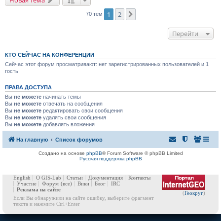
Новая тема
1
2
След.
70 тем
Перейти
КТО СЕЙЧАС НА КОНФЕРЕНЦИИ
Сейчас этот форум просматривают: нет зарегистрированных пользователей и 1
гость
ПРАВА ДОСТУПА
Вы
не можете
начинать темы
Вы
не можете
отвечать на сообщения
Вы
не можете
редактировать свои сообщения
Вы
не можете
удалять свои сообщения
Вы
не можете
добавлять вложения
На главную
Список форумов
Создано на основе
phpBB
® Forum Software © phpBB Limited
Русская поддержка phpBB
English
О GIS-Lab
Статьи
Документация
Контакты
Участие
Форум
(все)
Вики
Блог
IRC
Реклама на сайте
(
Геокруг
)
Если Вы обнаружили на сайте ошибку, выберите фрагмент
текста и нажмите Ctrl+Enter