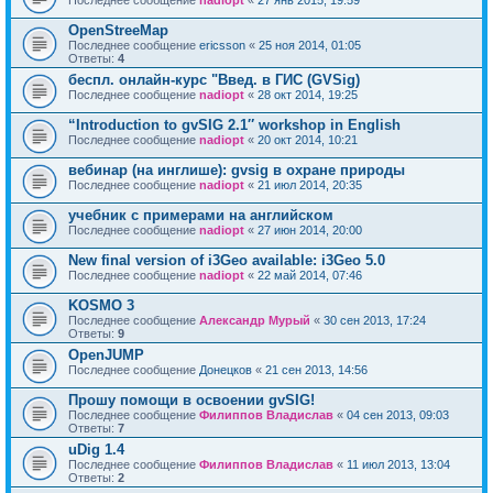
Последнее сообщение
nadiopt
«
27 янв 2015, 19:59
OpenStreeMap
Последнее сообщение
ericsson
«
25 ноя 2014, 01:05
Ответы:
4
беспл. онлайн-курс "Введ. в ГИС (GVSig)
Последнее сообщение
nadiopt
«
28 окт 2014, 19:25
“Introduction to gvSIG 2.1″ workshop in English
Последнее сообщение
nadiopt
«
20 окт 2014, 10:21
вебинар (на инглише): gvsig в охране природы
Последнее сообщение
nadiopt
«
21 июл 2014, 20:35
учебник с примерами на английском
Последнее сообщение
nadiopt
«
27 июн 2014, 20:00
New final version of i3Geo available: i3Geo 5.0
Последнее сообщение
nadiopt
«
22 май 2014, 07:46
KOSMO 3
Последнее сообщение
Александр Мурый
«
30 сен 2013, 17:24
Ответы:
9
OpenJUMP
Последнее сообщение
Донецков
«
21 сен 2013, 14:56
Прошу помощи в освоении gvSIG!
Последнее сообщение
Филиппов Владислав
«
04 сен 2013, 09:03
Ответы:
7
uDig 1.4
Последнее сообщение
Филиппов Владислав
«
11 июл 2013, 13:04
Ответы:
2