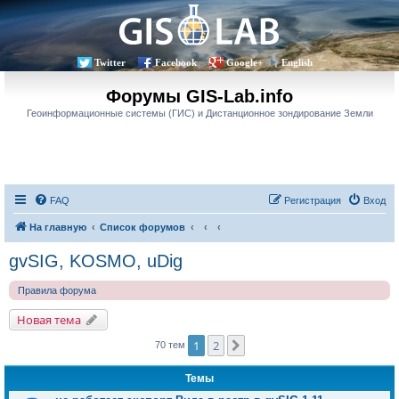
Twitter
Facebook
Google+
English
Форумы GIS-Lab.info
Геоинформационные системы (ГИС) и Дистанционное зондирование Земли
FAQ
Регистрация
Вход
На главную
Список форумов
gvSIG, KOSMO, uDig
Правила форума
Новая тема
1
2
След.
70 тем
Темы