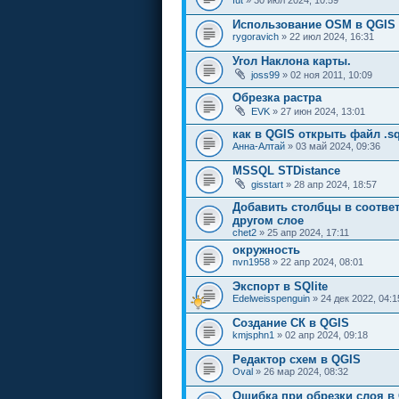
Использование OSM в QGIS 
rygoravich
» 22 июл 2024, 16:31
Угол Наклона карты.
joss99
» 02 ноя 2011, 10:09
Обрезка растра
EVK
» 27 июн 2024, 13:01
как в QGIS открыть файл .sq
Анна-Алтай
» 03 май 2024, 09:36
MSSQL STDistance
gisstart
» 28 апр 2024, 18:57
Добавить столбцы в соотве
другом слое
chet2
» 25 апр 2024, 17:11
окружность
nvn1958
» 22 апр 2024, 08:01
Экспорт в SQlite
Edelweisspenguin
» 24 дек 2022, 04:1
Создание СК в QGIS
kmjsphn1
» 02 апр 2024, 09:18
Редактор схем в QGIS
Oval
» 26 мар 2024, 08:32
Ошибка при обрезки слоя в