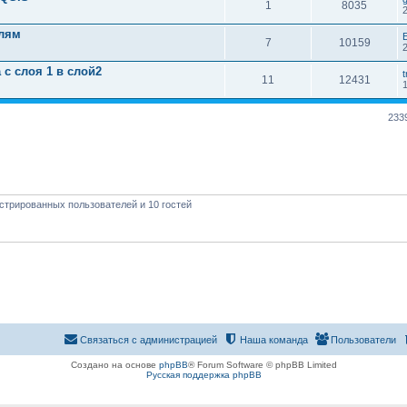
1
8035
олям
7
10159
 с слоя 1 в слой2
t
11
12431
233
стрированных пользователей и 10 гостей
Связаться с администрацией
Наша команда
Пользователи
Создано на основе
phpBB
® Forum Software © phpBB Limited
Русская поддержка phpBB