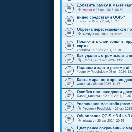
Добавить рамку в макет кар
vveco
» 26 ноя 2013, 06:39
видео средствами QGIS?
_taras_
» 15 ноя 2024, 15:27
Обрезка пересекающихся по
lkosty
» 08 ноя 2024, 10:21
Поключить слои зоны и тер
карты
vasilij163
» 07 ноя 2024, 14:19
Как удалить огромные значе
_taras_
» 09 окт 2024, 13:28
Подложки карт в режиме offl
Yevgeniy Podol'skiy
» 05 окт 2024, 18
Карта мира, повторение дан
woodmal
» 08 сен 2024, 11:16
Ошибка при валидации док
Dasha_racheva
» 02 сен 2024, 12:36
Увеличение масштаба (разме
Yevgeniy Podol'skiy
» 27 окт 2023
Обновление QGIS c 3.4 на 3.
gisstart
» 28 авг 2024, 20:55
Цвет ранее сохранённых ма
fut
» 30 июл 2024, 10:59