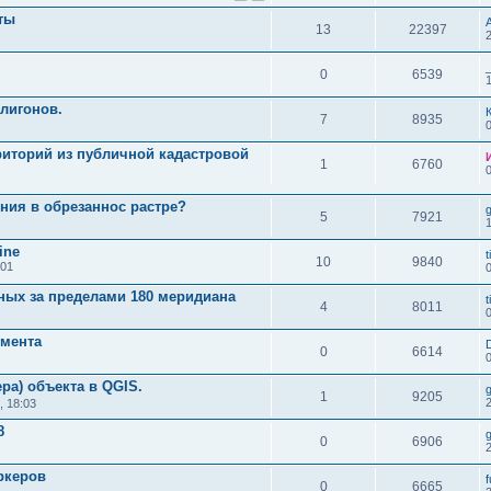
ты
13
22397
0
6539
лигонов.
7
8935
риторий из публичной кадастровой
1
6760
ния в обрезаннос растре?
5
7921
1
ine
t
10
9840
:01
ных за пределами 180 меридиана
t
4
8011
умента
0
6614
ра) объекта в QGIS.
g
1
9205
, 18:03
8
g
0
6906
ркеров
f
0
6665