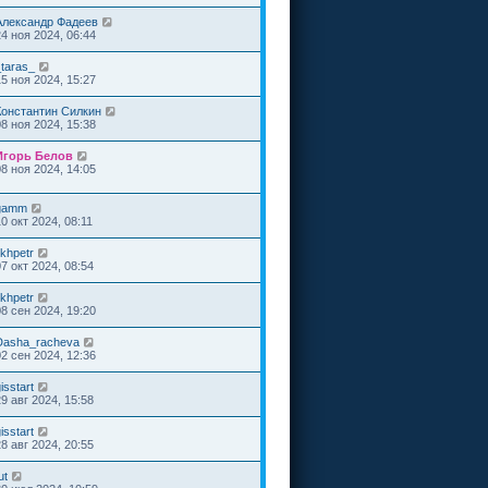
Александр Фадеев
24 ноя 2024, 06:44
_taras_
15 ноя 2024, 15:27
Константин Силкин
08 ноя 2024, 15:38
Игорь Белов
08 ноя 2024, 14:05
gamm
0 окт 2024, 08:11
ikhpetr
07 окт 2024, 08:54
ikhpetr
08 сен 2024, 19:20
Dasha_racheva
02 сен 2024, 12:36
isstart
29 авг 2024, 15:58
isstart
28 авг 2024, 20:55
ut