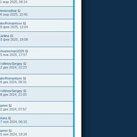
11 мар 2025, 09:14
Denisredhat
06 мар 2025, 10:40
AlexRomantsov
28 фев 2025, 12:04
ariiina
03 фев 2025, 18:08
ishusterman2025
15 янв 2025, 17:57
TrofimovSergey
12 дек 2024, 22:23
AlexRomantsov
09 дек 2024, 08:31
TrofimovSergey
08 дек 2024, 21:03
gamm
02 дек 2024, 07:57
irara
27 ноя 2024, 06:15
gamm
25 ноя 2024, 18:28