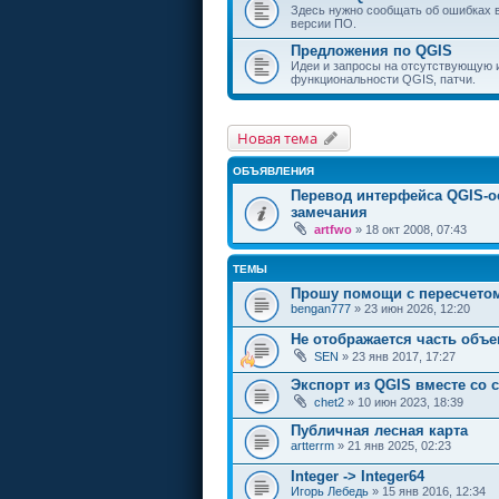
Здесь нужно сообщать об ошибках 
версии ПО.
Предложения по QGIS
Идеи и запросы на отсутствующую
функциональности QGIS, патчи.
Новая тема
ОБЪЯВЛЕНИЯ
Перевод интерфейса QGIS-о
замечания
artfwo
» 18 окт 2008, 07:43
ТЕМЫ
Прошу помощи с пересчетом
bengan777
» 23 июн 2026, 12:20
Не отображается часть объе
SEN
» 23 янв 2017, 17:27
Экспорт из QGIS вместе со 
chet2
» 10 июн 2023, 18:39
Публичная лесная карта
artterrm
» 21 янв 2025, 02:23
Integer -> Integer64
Игорь Лебедь
» 15 янв 2016, 12:34