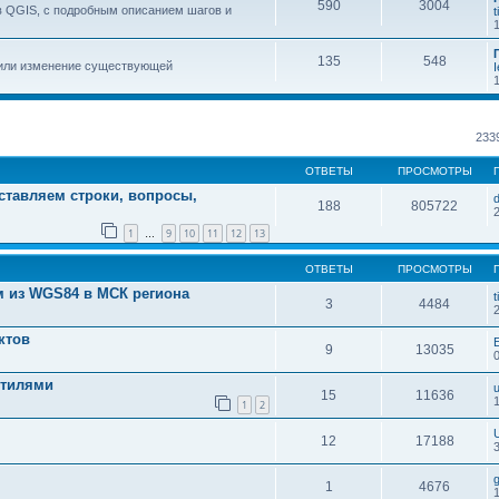
590
3004
в QGIS, с подробным описанием шагов и
t
135
548
 или изменение существующей
I
233
ОТВЕТЫ
ПРОСМОТРЫ
ставляем строки, вопросы,
d
188
805722
2
1
9
10
11
12
13
…
ОТВЕТЫ
ПРОСМОТРЫ
 из WGS84 в МСК региона
t
3
4484
ктов
9
13035
стилями
15
11636
1
2
U
12
17188
g
1
4676