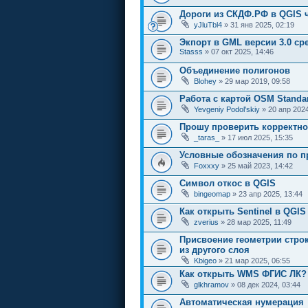
Дороги из СКДФ.РФ в QGIS 
yJluTbl4
» 31 янв 2025, 02:19
Экпорт в GML версии 3.0 ср
Stasss
» 07 окт 2025, 14:46
Объединение полигонов
Blohey
» 29 мар 2019, 09:58
Работа с картой OSM Standa
Yevgeniy Podol'skiy
» 20 апр 2024
Прошу проверить корректно
_taras_
» 17 июл 2025, 15:35
Условные обозначения по 
Foxxxy
» 25 май 2023, 14:42
Символ откос в QGIS
bingeomap
» 23 апр 2025, 13:44
Как открыть Sentinel в QGIS
zverius
» 28 мар 2025, 11:49
Присвоение геометрии строк
из другого слоя
Kbigeo
» 21 мар 2025, 06:55
Как открыть WMS ФГИС ЛК?
glkhramov
» 08 дек 2024, 03:44
Автоматическая нумерация