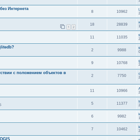
без Интернета
8
10962
18
28839
1
2
t
11
11035
litedb?
t
2
9988
g
9
10768
тствии с положением объектов в
2
7750
11
10966
t
5
11377
5
6
9982
7
10462
 QGIS