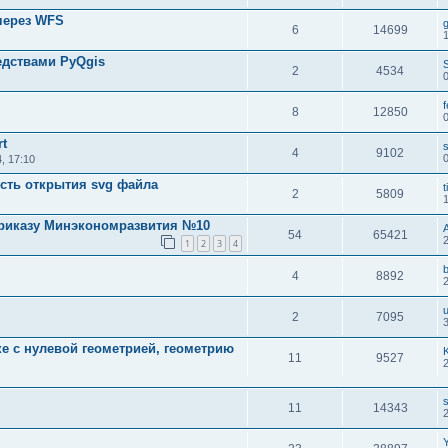
через WFS
g
6
14699
1
едствами PyQgis
2
4534
8
12850
rt
s
4
9102
, 17:10
сть открытия svg файла
t
2
5809
приказу Минэкономразвития №10
54
65421
1
2
3
4
4
8892
2
7095
е с нулевой геометрией, геометрию
11
9527
11
14343