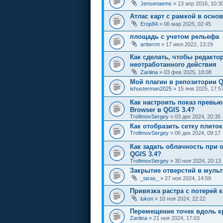
Jensenaems
» 13 апр 2016, 10:3
Атлас карт с рамкой в осно
Егор84
» 06 мар 2025, 02:45
площадь с учетом рельефа
artterrm
» 17 июл 2022, 13:29
Как сделать, чтобы редакто
неотработанного действия
Zariiina
» 03 фев 2025, 18:08
Мой плагин в репозитории Q
ishusterman2025
» 15 янв 2025, 17:5
Как настроить показ превью
Browser в QGIS 3.4?
TrofimovSergey
» 03 дек 2024, 20:35
Как отобразить сетку плиток
TrofimovSergey
» 06 дек 2024, 09:17
Как задать облачность при 
QGIS 3.4?
TrofimovSergey
» 30 ноя 2024, 20:13
Закрытие отверстий в муль
_taras_
» 27 ноя 2024, 14:59
Привязка растра с потерей 
lukon
» 10 ноя 2024, 22:22
Перемещение точек вдоль к
Zariiina
» 21 ноя 2024, 17:03