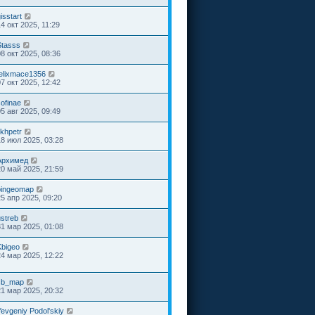
isstart
4 окт 2025, 11:29
Stasss
08 окт 2025, 08:36
felixmace1356
07 окт 2025, 12:42
ofinae
05 авг 2025, 09:49
ikhpetr
18 июл 2025, 03:28
Архимед
20 май 2025, 21:59
bingeomap
25 апр 2025, 09:20
ustreb
31 мар 2025, 01:08
Kbigeo
24 мар 2025, 12:22
sb_map
21 мар 2025, 20:32
Yevgeniy Podol'skiy