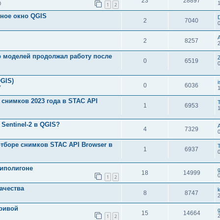
23
28897
0
1
2
вное окно QGIS
2
7040
2
8257
р моделей продолжал работу после
Z
0
6519
GIS)
0
6036
7
 снимков 2023 года в STAC API
1
6953
 Sentinel-2 в QGIS?
4
7329
отборе снимков STAC API Browser в
1
6937
типолигоне
18
14999
1
2
качества
k
8
8747
ривой
15
14664
1
2