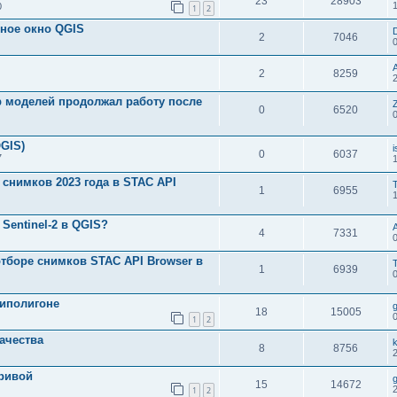
23
28903
0
1
2
вное окно QGIS
2
7046
2
8259
р моделей продолжал работу после
Z
0
6520
GIS)
0
6037
7
 снимков 2023 года в STAC API
1
6955
 Sentinel-2 в QGIS?
4
7331
отборе снимков STAC API Browser в
1
6939
типолигоне
18
15005
1
2
качества
k
8
8756
ривой
15
14672
1
2