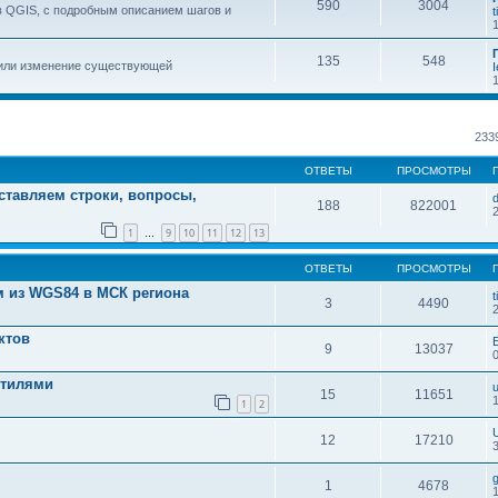
590
3004
в QGIS, с подробным описанием шагов и
t
135
548
 или изменение существующей
I
233
ОТВЕТЫ
ПРОСМОТРЫ
ставляем строки, вопросы,
d
188
822001
2
1
9
10
11
12
13
…
ОТВЕТЫ
ПРОСМОТРЫ
 из WGS84 в МСК региона
t
3
4490
ктов
9
13037
стилями
15
11651
1
2
U
12
17210
g
1
4678