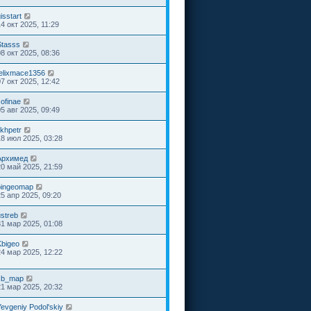
isstart
4 окт 2025, 11:29
Stasss
08 окт 2025, 08:36
felixmace1356
07 окт 2025, 12:42
ofinae
05 авг 2025, 09:49
ikhpetr
18 июл 2025, 03:28
Архимед
20 май 2025, 21:59
bingeomap
25 апр 2025, 09:20
ustreb
31 мар 2025, 01:08
Kbigeo
24 мар 2025, 12:22
sb_map
21 мар 2025, 20:32
Yevgeniy Podol'skiy