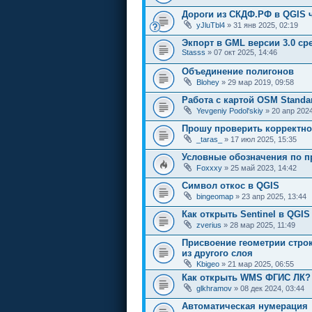
Дороги из СКДФ.РФ в QGIS 
yJluTbl4
» 31 янв 2025, 02:19
Экпорт в GML версии 3.0 ср
Stasss
» 07 окт 2025, 14:46
Объединение полигонов
Blohey
» 29 мар 2019, 09:58
Работа с картой OSM Standa
Yevgeniy Podol'skiy
» 20 апр 2024
Прошу проверить корректно
_taras_
» 17 июл 2025, 15:35
Условные обозначения по 
Foxxxy
» 25 май 2023, 14:42
Символ откос в QGIS
bingeomap
» 23 апр 2025, 13:44
Как открыть Sentinel в QGIS
zverius
» 28 мар 2025, 11:49
Присвоение геометрии строк
из другого слоя
Kbigeo
» 21 мар 2025, 06:55
Как открыть WMS ФГИС ЛК?
glkhramov
» 08 дек 2024, 03:44
Автоматическая нумерация