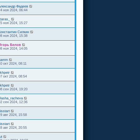
Александр Фадеев
24 ноя 2024, 06:44
_taras_
15 ноя 2024, 15:27
Константин Силкин
08 ноя 2024, 15:38
Игорь Белов
08 ноя 2024, 14:05
gamm
0 окт 2024, 08:11
ikhpetr
07 окт 2024, 08:54
ikhpetr
08 сен 2024, 19:20
Dasha_racheva
02 сен 2024, 12:36
isstart
29 авг 2024, 15:58
isstart
28 авг 2024, 20:55
ut