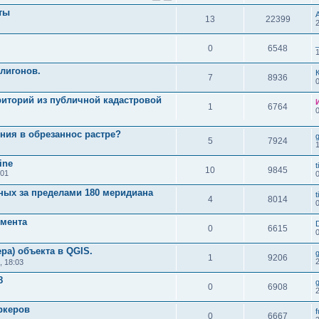
ты
13
22399
0
6548
лигонов.
7
8936
риторий из публичной кадастровой
1
6764
ния в обрезаннос растре?
5
7924
1
ine
t
10
9845
:01
ных за пределами 180 меридиана
t
4
8014
умента
0
6615
ра) объекта в QGIS.
g
1
9206
, 18:03
8
g
0
6908
ркеров
f
0
6667