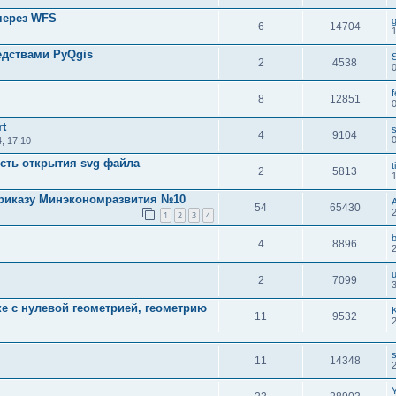
через WFS
g
6
14704
1
едствами PyQgis
2
4538
8
12851
rt
s
4
9104
, 17:10
сть открытия svg файла
t
2
5813
приказу Минэкономразвития №10
54
65430
1
2
3
4
4
8896
2
7099
е с нулевой геометрией, геометрию
11
9532
11
14348