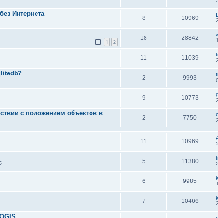
без Интернета
8
10969
18
28842
1
2
t
11
11039
litedb?
t
2
9993
g
9
10773
тствии с положением объектов в
2
7750
11
10969
t
5
11380
5
6
9985
7
10466
 QGIS