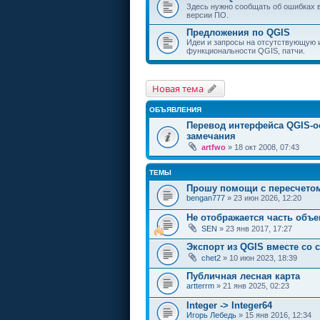
Здесь нужно сообщать об ошибках 
версии ПО.
Предложения по QGIS
Идеи и запросы на отсутствующую
функциональности QGIS, патчи.
Новая тема
ОБЪЯВЛЕНИЯ
Перевод интерфейса QGIS-о
замечания
artfwo
» 18 окт 2008, 07:43
ТЕМЫ
Прошу помощи с пересчетом
bengan777
» 23 июн 2026, 12:20
Не отображается часть объе
SEN
» 23 янв 2017, 17:27
Экспорт из QGIS вместе со 
chet2
» 10 июн 2023, 18:39
Публичная лесная карта
artterrm
» 21 янв 2025, 02:23
Integer -> Integer64
Игорь Лебедь
» 15 янв 2016, 12:34