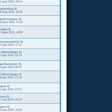
11 мар 2025, 09:14
Denisredhat
06 мар 2025, 10:40
AlexRomantsov
28 фев 2025, 12:04
ariiina
03 фев 2025, 18:08
ishusterman2025
15 янв 2025, 17:57
TrofimovSergey
12 дек 2024, 22:23
AlexRomantsov
09 дек 2024, 08:31
TrofimovSergey
08 дек 2024, 21:03
gamm
02 дек 2024, 07:57
irara
27 ноя 2024, 06:15
gamm
25 ноя 2024, 18:28