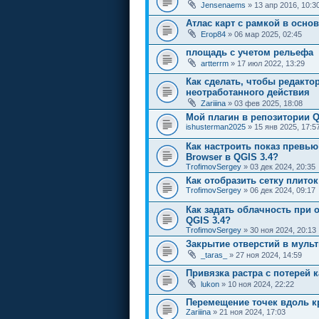
Jensenaems
» 13 апр 2016, 10:3
Атлас карт с рамкой в осно
Егор84
» 06 мар 2025, 02:45
площадь с учетом рельефа
artterrm
» 17 июл 2022, 13:29
Как сделать, чтобы редакто
неотработанного действия
Zariiina
» 03 фев 2025, 18:08
Мой плагин в репозитории Q
ishusterman2025
» 15 янв 2025, 17:5
Как настроить показ превью
Browser в QGIS 3.4?
TrofimovSergey
» 03 дек 2024, 20:35
Как отобразить сетку плиток
TrofimovSergey
» 06 дек 2024, 09:17
Как задать облачность при 
QGIS 3.4?
TrofimovSergey
» 30 ноя 2024, 20:13
Закрытие отверстий в муль
_taras_
» 27 ноя 2024, 14:59
Привязка растра с потерей 
lukon
» 10 ноя 2024, 22:22
Перемещение точек вдоль к
Zariiina
» 21 ноя 2024, 17:03