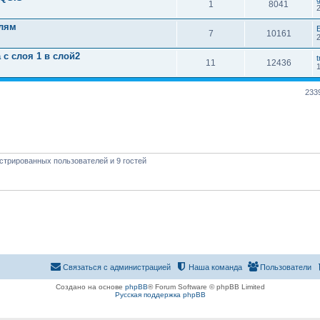
1
8041
олям
7
10161
 с слоя 1 в слой2
t
11
12436
233
стрированных пользователей и 9 гостей
Связаться с администрацией
Наша команда
Пользователи
Создано на основе
phpBB
® Forum Software © phpBB Limited
Русская поддержка phpBB