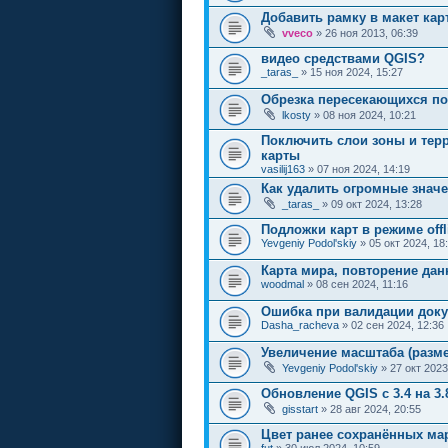
Добавить рамку в макет кар
vveco
» 26 ноя 2013, 06:39
видео средствами QGIS?
_taras_
» 15 ноя 2024, 15:27
Обрезка пересекающихся по
lkosty
» 08 ноя 2024, 10:21
Поключить слои зоны и тер
карты
vasilij163
» 07 ноя 2024, 14:19
Как удалить огромные значе
_taras_
» 09 окт 2024, 13:28
Подложки карт в режиме offl
Yevgeniy Podol'skiy
» 05 окт 2024, 18
Карта мира, повторение дан
woodmal
» 08 сен 2024, 11:16
Ошибка при валидации док
Dasha_racheva
» 02 сен 2024, 12:36
Увеличение масштаба (разме
Yevgeniy Podol'skiy
» 27 окт 2023
Обновление QGIS c 3.4 на 3.
gisstart
» 28 авг 2024, 20:55
Цвет ранее сохранённых ма
fut
» 30 июл 2024, 10:59