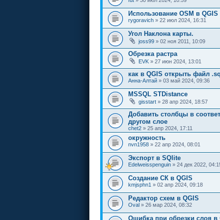
Использование OSM в QGIS 
rygoravich
» 22 июл 2024, 16:31
Угол Наклона карты.
joss99
» 02 ноя 2011, 10:09
Обрезка растра
EVK
» 27 июн 2024, 13:01
как в QGIS открыть файл .sq
Анна-Алтай
» 03 май 2024, 09:36
MSSQL STDistance
gisstart
» 28 апр 2024, 18:57
Добавить столбцы в соотве
другом слое
chet2
» 25 апр 2024, 17:11
окружность
nvn1958
» 22 апр 2024, 08:01
Экспорт в SQlite
Edelweisspenguin
» 24 дек 2022, 04:1
Создание СК в QGIS
kmjsphn1
» 02 апр 2024, 09:18
Редактор схем в QGIS
Oval
» 26 мар 2024, 08:32
Ошибка при обрезки слоя в