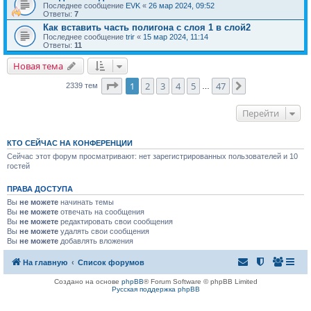
Последнее сообщение
EVK
«
26 мар 2024, 09:52
Ответы:
7
Как вставить часть полигона с слоя 1 в слой2
Последнее сообщение
trir
«
15 мар 2024, 11:14
Ответы:
11
Новая тема
Страница
1
из
47
1
2
3
4
5
47
След.
2339 тем
…
Перейти
КТО СЕЙЧАС НА КОНФЕРЕНЦИИ
Сейчас этот форум просматривают: нет зарегистрированных пользователей и 10
гостей
ПРАВА ДОСТУПА
Вы
не можете
начинать темы
Вы
не можете
отвечать на сообщения
Вы
не можете
редактировать свои сообщения
Вы
не можете
удалять свои сообщения
Вы
не можете
добавлять вложения
На главную
Список форумов
Создано на основе
phpBB
® Forum Software © phpBB Limited
Русская поддержка phpBB