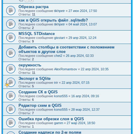
Обрезка растра
Последнее сообщение
tikhpetr
«
27 июн 2024, 17:50
Ответы:
11
как в QGIS открыть файл .sqlitedb?
Последнее сообщение
tikhpetr
«
04 май 2024, 13:07
Ответы:
2
MSSQL STDistance
Последнее сообщение
gisstart
«
29 апр 2024, 12:24
Ответы:
9
Добавить столбцы в соответствии с положением
объектов в другом слое
Последнее сообщение
chet2
«
26 апр 2024, 02:33
Ответы:
2
окружность
Последнее сообщение
AlexRomantsov
«
22 апр 2024, 10:35
Ответы:
11
Экспорт в SQlite
Последнее сообщение
trir
«
22 апр 2024, 07:15
Ответы:
5
Создание СК в QGIS
Последнее сообщение
konst555
«
16 апр 2024, 09:16
Ответы:
6
Редактор схем в QGIS
Последнее сообщение
konst555
«
28 мар 2024, 12:37
Ответы:
7
Ошибка при обрезки слоя в QGIS
Последнее сообщение
gamm
«
27 мар 2024, 18:50
Ответы:
1
Создание надписи по 2-м полям