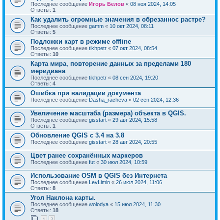
Последнее сообщение
Игорь Белов
«
08 ноя 2024, 14:05
Ответы:
1
Как удалить огромные значения в обрезаннос растре?
Последнее сообщение
gamm
«
10 окт 2024, 08:11
Ответы:
5
Подложки карт в режиме offline
Последнее сообщение
tikhpetr
«
07 окт 2024, 08:54
Ответы:
10
Карта мира, повторение данных за пределами 180
меридиана
Последнее сообщение
tikhpetr
«
08 сен 2024, 19:20
Ответы:
4
Ошибка при валидации документа
Последнее сообщение
Dasha_racheva
«
02 сен 2024, 12:36
Увеличение масштаба (размера) объекта в QGIS.
Последнее сообщение
gisstart
«
29 авг 2024, 15:58
Ответы:
1
Обновление QGIS c 3.4 на 3.8
Последнее сообщение
gisstart
«
28 авг 2024, 20:55
Цвет ранее сохранённых маркеров
Последнее сообщение
fut
«
30 июл 2024, 10:59
Использование OSM в QGIS без Интернета
Последнее сообщение
LevLimin
«
26 июл 2024, 11:06
Ответы:
8
Угол Наклона карты.
Последнее сообщение
wolodya
«
15 июл 2024, 11:30
Ответы:
18
1
2