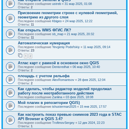
Последнее сообщение
ustreb
«
31 мар 2025, 01:08
Ответы:
2
Присвоение геометрии строке с нулевой геометрией,
геометрию из другого слоя
Последнее сообщение
Kbigeo
«
24 мар 2025, 12:22
Ответы:
11
Как открыть WMS ФГИС ЛК?
Последнее сообщение
sb_map
«
21 мар 2025, 20:32
Ответы:
11
Автоматическая нумерация
Последнее сообщение
Yevgeniy Podol'skiy
«
11 мар 2025, 09:14
Ответы:
23
1
2
Атлас карт с рамкой в основное окно QGIS
Последнее сообщение
Denisredhat
«
06 мар 2025, 10:40
Ответы:
2
площадь с учетом рельефа
Последнее сообщение
AlexRomantsov
«
28 фев 2025, 12:04
Ответы:
2
Как сделать, чтобы редактор моделей продолжал
работу после неотработанного действия
Последнее сообщение
Zariiina
«
03 фев 2025, 18:08
Мой плагин в репозитории QGIS)
Последнее сообщение
ishusterman2025
«
15 янв 2025, 17:57
Как настроить показ превью снимков 2023 года в STAC
API Browser в QGIS 3.4?
Последнее сообщение
TrofimovSergey
«
12 дек 2024, 22:23
Ответы:
1