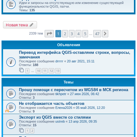
Идеи и запросы на отсутствующую или изменение существующей
функциональности QGIS, патчи.
Темы:
135
Новая тема
Страница
1
из
47
1
2
3
4
5
47
След.
2339 тем
…
Объявления
Перевод интерфейса QGIS-оставляем строки, вопросы,
замечания
Последнее сообщение
drrrrr
«
20 авг 2021, 15:11
Ответы:
188
1
10
11
12
13
…
Темы
Прошу помощи с пересчетом из WGS84 в МСК региона
Последнее сообщение
tikhpetr
«
27 июн 2026, 06:42
Ответы:
3
Не отображается часть объектов
Последнее сообщение
Елена2026
«
05 май 2026, 12:20
Ответы:
9
Экспорт из QGIS вместе со стилями
Последнее сообщение
ustreb
«
13 апр 2026, 09:35
Ответы:
15
1
2