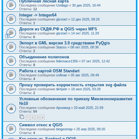
Публичная лесная карта
Последнее сообщение
Ustilago
«
30 дек 2025, 16:44
Ответы:
12
Integer -> Integer64
Последнее сообщение
gisstart
«
12 дек 2025, 08:26
Ответы:
1
Дороги из СКДФ.РФ в QGIS через WFS
Последнее сообщение
gisstart
«
14 окт 2025, 11:29
Ответы:
6
Экпорт в GML версии 3.0 средствами PyQgis
Последнее сообщение
Stasss
«
08 окт 2025, 08:36
Ответы:
2
Объединение полигонов
Последнее сообщение
felixmace1356
«
07 окт 2025, 12:42
Ответы:
8
Работа с картой OSM Standart
Последнее сообщение
sofinae
«
05 авг 2025, 09:49
Ответы:
4
Прошу проверить корректность открытия svg файла
Последнее сообщение
tikhpetr
«
18 июл 2025, 03:28
Ответы:
2
Условные обозначения по приказу Минэкономразвития
№10
Последнее сообщение
Архимед
«
20 май 2025, 21:59
Ответы:
54
1
2
3
4
Символ откос в QGIS
Последнее сообщение
bingeomap
«
25 апр 2025, 09:20
Ответы:
4
Как открыть Sentinel в QGIS