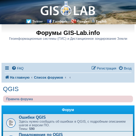
Twitter
Facebook
Google+
English
Форумы GIS-Lab.info
Геоинформационные системы (ГИС) и Дистанционное зондирование Земли
FAQ
Регистрация
Вход
На главную
Список форумов
QGIS
Правила форума
Форум
Ошибки QGIS
Здесь нужно сообщать об ошибках в QGIS, с подробным описанием
шагов и версии ПО.
Темы:
590
Предложения по QGIS