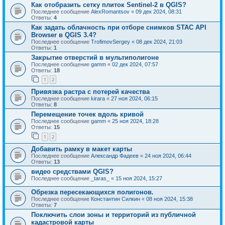
Как отобразить сетку плиток Sentinel-2 в QGIS?
Последнее сообщение
AlexRomantsov
«
09 дек 2024, 08:31
Ответы:
4
Как задать облачность при отборе снимков STAC API
Browser в QGIS 3.4?
Последнее сообщение
TrofimovSergey
«
08 дек 2024, 21:03
Ответы:
1
Закрытие отверстий в мультиполигоне
Последнее сообщение
gamm
«
02 дек 2024, 07:57
Ответы:
18
1
2
Привязка растра с потерей качества
Последнее сообщение
kirara
«
27 ноя 2024, 06:15
Ответы:
8
Перемещение точек вдоль кривой
Последнее сообщение
gamm
«
25 ноя 2024, 18:28
Ответы:
15
1
2
Добавить рамку в макет карты
Последнее сообщение
Александр Фадеев
«
24 ноя 2024, 06:44
Ответы:
13
видео средствами QGIS?
Последнее сообщение
_taras_
«
15 ноя 2024, 15:27
Обрезка пересекающихся полигонов.
Последнее сообщение
Константин Силкин
«
08 ноя 2024, 15:38
Ответы:
7
Поключить слои зоны и территорий из публичной
кадастровой карты