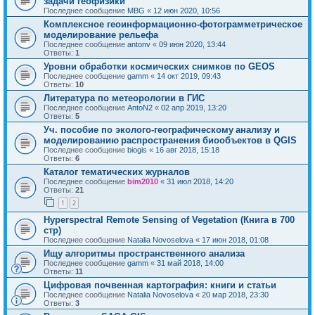
задачи геофизики
Последнее сообщение
MBG
«
12 июн 2020, 10:56
Комплексное геоинформационно-фотограмметрическое
моделирование рельефа
Последнее сообщение
antonv
«
09 июн 2020, 13:44
Ответы:
1
Уровни обработки космических снимков по GEOS
Последнее сообщение
gamm
«
14 окт 2019, 09:43
Ответы:
10
Литература по метеорологии в ГИС
Последнее сообщение
AntoN2
«
02 апр 2019, 13:20
Ответы:
5
Уч. пособие по эколого-географическому анализу и
моделированию распространения биообъектов в QGIS
Последнее сообщение
biogis
«
16 авг 2018, 15:18
Ответы:
6
Каталог тематических журналов
Последнее сообщение
bim2010
«
31 июл 2018, 14:20
Ответы:
21
1
2
Hyperspectral Remote Sensing of Vegetation (Книга в 700
стр)
Последнее сообщение
Natalia Novoselova
«
17 июн 2018, 01:08
Ищу алгоритмы пространственного анализа
Последнее сообщение
gamm
«
31 май 2018, 14:00
Ответы:
11
Цифровая почвенная картография: книги и статьи
Последнее сообщение
Natalia Novoselova
«
20 мар 2018, 23:30
Ответы:
3