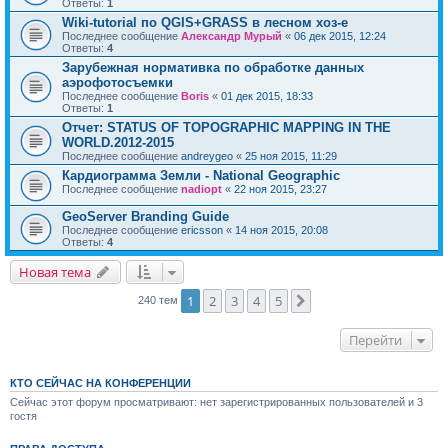
Ответы:
1
Wiki-tutorial по QGIS+GRASS в лесном хоз-е
Последнее сообщение
Александр Мурый
«
06 дек 2015, 12:24
Ответы:
4
Зарубежная нормативка по обработке данных
аэрофотосъемки
Последнее сообщение
Boris
«
01 дек 2015, 18:33
Ответы:
1
Отчет: STATUS OF TOPOGRAPHIC MAPPING IN THE
WORLD.2012-2015
Последнее сообщение
andreygeo
«
25 ноя 2015, 11:29
Кардиограмма Земли - National Geographic
Последнее сообщение
nadiopt
«
22 ноя 2015, 23:27
GeoServer Branding Guide
Последнее сообщение
ericsson
«
14 ноя 2015, 20:08
Ответы:
4
Новая тема
1
2
3
4
5
След.
240 тем
Перейти
КТО СЕЙЧАС НА КОНФЕРЕНЦИИ
Сейчас этот форум просматривают: нет зарегистрированных пользователей и 3
гостя