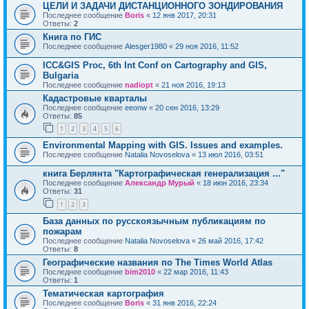
ЦЕЛИ И ЗАДАЧИ ДИСТАНЦИОННОГО ЗОНДИРОВАНИЯ
Последнее сообщение
Boris
«
12 янв 2017, 20:31
Ответы:
2
Книга по ГИС
Последнее сообщение
Alesger1980
«
29 ноя 2016, 11:52
ICC&GIS Proc, 6th Int Conf on Cartography and GIS,
Bulgaria
Последнее сообщение
nadiopt
«
21 ноя 2016, 19:13
Кадастровые кварталы
Последнее сообщение
eeonw
«
20 сен 2016, 13:29
Ответы:
85
1
2
3
4
5
6
Environmental Mapping with GIS. Issues and examples.
Последнее сообщение
Natalia Novoselova
«
13 июл 2016, 03:51
книга Берлянта "Картографическая генерализация ..."
Последнее сообщение
Александр Мурый
«
18 июн 2016, 23:34
Ответы:
31
1
2
3
База данных по русскоязычным публикациям по
пожарам
Последнее сообщение
Natalia Novoselova
«
26 май 2016, 17:42
Ответы:
8
Географические названия по The Times World Atlas
Последнее сообщение
bim2010
«
22 мар 2016, 11:43
Ответы:
1
Тематическая картография
Последнее сообщение
Boris
«
31 янв 2016, 22:24