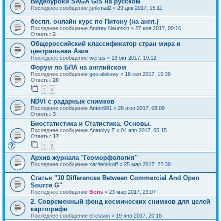
Видеоуроки SAGA GIS на русском
Последнее сообщение
junkmail2
«
29 дек 2017, 15:11
беспл. онлайн курс по Питону (на англ.)
Последнее сообщение
Andrey Naumkin
«
27 ноя 2017, 00:16
Ответы:
2
Общероссийский классификатор стран мира и
центральная Азия
Последнее сообщение
wertus
«
13 окт 2017, 19:12
Форум по БЛА на английском
Последнее сообщение
geo-aleksey
«
18 сен 2017, 15:39
Ответы:
20
1
2
NDVI с радарных снимков
Последнее сообщение
Anton991
«
28 июн 2017, 08:09
Ответы:
3
Биостатистика и Статистика. Основы.
Последнее сообщение
Anatolyy Z
«
04 апр 2017, 05:15
Ответы:
17
1
2
Архив журнала "Геоморфология"
Последнее сообщение
xar4enkkoff
«
25 мар 2017, 22:30
Статья "10 Differences Between Commercial And Open
Source G"
Последнее сообщение
Boris
«
23 мар 2017, 23:07
2. Современный фонд космических снимков для целей
картографи
Последнее сообщение
ericsson
«
19 янв 2017, 20:18