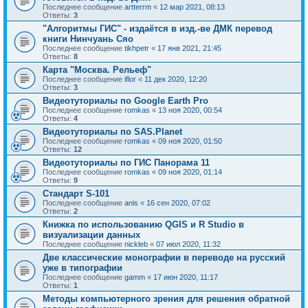
Последнее сообщение
artterrm
«
12 мар 2021, 08:13
Ответы:
3
"Алгоритмы ГИС" - издаётся в изд.-ве ДМК перевод
книги Нинчуань Сяо
Последнее сообщение
tikhpetr
«
17 янв 2021, 21:45
Ответы:
8
Карта "Москва. Рельеф"
Последнее сообщение
iflor
«
11 дек 2020, 12:20
Ответы:
3
Видеотуториалы по Google Earth Pro
Последнее сообщение
romkas
«
13 ноя 2020, 00:54
Ответы:
4
Видеотуториалы по SAS.Planet
Последнее сообщение
romkas
«
09 ноя 2020, 01:50
Ответы:
12
Видеотуториалы по ГИС Панорама 11
Последнее сообщение
romkas
«
09 ноя 2020, 01:14
Ответы:
9
Стандарт S-101
Последнее сообщение
anis
«
16 сен 2020, 07:02
Ответы:
2
Книжка по использованию QGIS и R Studio в
визуализации данных
Последнее сообщение
nickleb
«
07 июл 2020, 11:32
Две классические монографии в переводе на русский
уже в типографии
Последнее сообщение
gamm
«
17 июн 2020, 11:17
Ответы:
1
Методы компьютерного зрения для решения обратной