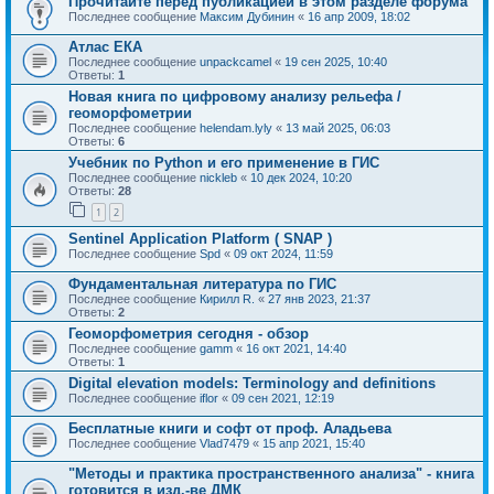
Прочитайте перед публикацией в этом разделе форума
Последнее сообщение
Максим Дубинин
«
16 апр 2009, 18:02
Атлас ЕКА
Последнее сообщение
unpackcamel
«
19 сен 2025, 10:40
Ответы:
1
Новая книга по цифровому анализу рельефа /
геоморфометрии
Последнее сообщение
helendam.lyly
«
13 май 2025, 06:03
Ответы:
6
Учебник по Python и его применение в ГИС
Последнее сообщение
nickleb
«
10 дек 2024, 10:20
Ответы:
28
1
2
Sentinel Application Platform ( SNAP )
Последнее сообщение
Spd
«
09 окт 2024, 11:59
Фундаментальная литература по ГИС
Последнее сообщение
Кирилл R.
«
27 янв 2023, 21:37
Ответы:
2
Геоморфометрия сегодня - обзор
Последнее сообщение
gamm
«
16 окт 2021, 14:40
Ответы:
1
Digital elevation models: Terminology and definitions
Последнее сообщение
iflor
«
09 сен 2021, 12:19
Бесплатные книги и софт от проф. Аладьева
Последнее сообщение
Vlad7479
«
15 апр 2021, 15:40
"Методы и практика пространственного анализа" - книга
готовится в изд.-ве ДМК