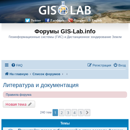
Twitter
Facebook
Google+
English
Форумы GIS-Lab.info
Геоинформационные системы (ГИС) и Дистанционное зондирование Земли
FAQ
Регистрация
Вход
На главную
Список форумов
Литература и документация
Правила форума
Новая тема
1
2
3
4
5
След.
240 тем
Темы