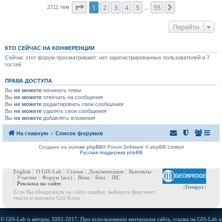
Страница
1
из
55
1
2
3
4
5
55
След.
2711 тем
…
Перейти
КТО СЕЙЧАС НА КОНФЕРЕНЦИИ
Сейчас этот форум просматривают: нет зарегистрированных пользователей и 7
гостей
ПРАВА ДОСТУПА
Вы
не можете
начинать темы
Вы
не можете
отвечать на сообщения
Вы
не можете
редактировать свои сообщения
Вы
не можете
удалять свои сообщения
Вы
не можете
добавлять вложения
На главную
Список форумов
Создано на основе
phpBB
® Forum Software © phpBB Limited
Русская поддержка phpBB
English
О GIS-Lab
Статьи
Документация
Контакты
Участие
Форум
(все)
Вики
Блог
IRC
Реклама на сайте
(
Геокруг
)
Если Вы обнаружили на сайте ошибку, выберите фрагмент
текста и нажмите Ctrl+Enter
© GIS-Lab и авторы, 2002-2017. При использовании материалов сайта, ссылка на GIS-Lab и