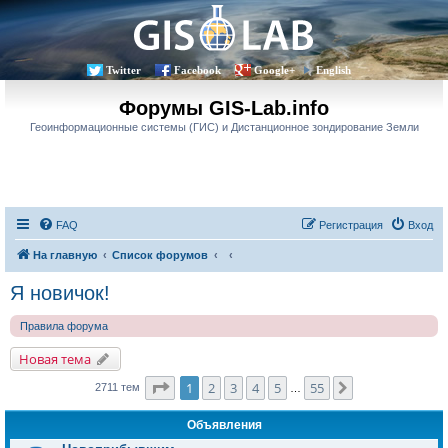
Twitter
Facebook
Google+
English
Форумы GIS-Lab.info
Геоинформационные системы (ГИС) и Дистанционное зондирование Земли
FAQ
Регистрация
Вход
На главную
Список форумов
Я новичок!
Правила форума
Новая тема
Страница
1
из
55
1
2
3
4
5
55
След.
2711 тем
…
Объявления