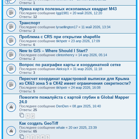
Ответы:
1
Нужна карта полезных ископаемых квадрат M43
Последнее сообщение
Iggi1981
«
20 май 2026, 12:20
Ответы:
12
Транспорт
Последнее сообщение
lyraellington17
«
11 май 2026, 13:34
Ответы:
2
Проблема с CRS при открытии shapefile
Последнее сообщение
tikhpetr
«
23 апр 2026, 17:09
Ответы:
6
New to GIS – Where Should I Start?
Последнее сообщение
clintonhenry
«
14 апр 2026, 05:14
Ответы:
2
Вопрос по разграфке карты и координатной сетке
Последнее сообщение
AleksiyX
«
31 мар 2026, 11:18
Ответы:
3
Пересчет координат кадастровой выписки для Крыма
из СК63 зона 5 в СК42 имеет ограничения секретности?
Последнее сообщение
tikhpetr
«
24 мар 2026, 16:08
Ответы:
5
Помогите пожалуйста с картой глубин в Global Mapper
24.0
Последнее сообщение
DenDen
«
08 дек 2025, 16:40
Ответы:
25
1
2
Как создать GeoTiff
Последнее сообщение
whale
«
20 окт 2025, 23:39
Ответы:
65
1
2
3
4
5