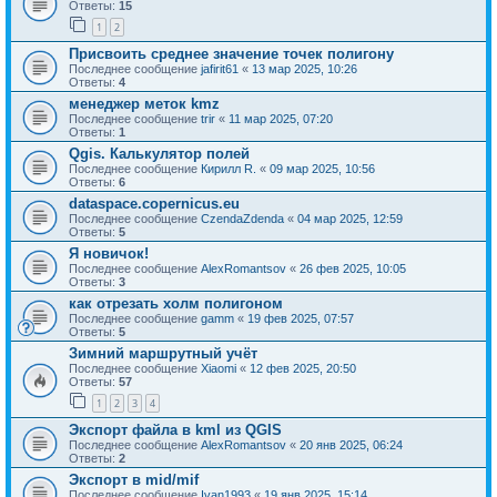
Ответы:
15
1
2
Присвоить среднее значение точек полигону
Последнее сообщение
jafirit61
«
13 мар 2025, 10:26
Ответы:
4
менеджер меток kmz
Последнее сообщение
trir
«
11 мар 2025, 07:20
Ответы:
1
Qgis. Калькулятор полей
Последнее сообщение
Кирилл R.
«
09 мар 2025, 10:56
Ответы:
6
dataspace.copernicus.eu
Последнее сообщение
CzendaZdenda
«
04 мар 2025, 12:59
Ответы:
5
Я новичок!
Последнее сообщение
AlexRomantsov
«
26 фев 2025, 10:05
Ответы:
3
как отрезать холм полигоном
Последнее сообщение
gamm
«
19 фев 2025, 07:57
Ответы:
5
Зимний маршрутный учёт
Последнее сообщение
Xiaomi
«
12 фев 2025, 20:50
Ответы:
57
1
2
3
4
Экспорт файла в kml из QGIS
Последнее сообщение
AlexRomantsov
«
20 янв 2025, 06:24
Ответы:
2
Экспорт в mid/mif
Последнее сообщение
Ivan1993
«
19 янв 2025, 15:14