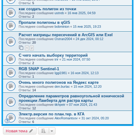
Ответы:
5
как создать полигон из точки
Последнее сообщение
ustreb
«
16 янв 2025, 04:59
Ответы:
2
Пропали полигоны в qGIS
Последнее сообщение
bobminion
«
15 янв 2025, 19:23
Расчет матрицы пересечений в ArcGIS или Exel
Последнее сообщение
Ostran2004
«
24 дек 2024, 00:12
Ответы:
20
1
2
С чего начать выборку территорий
Последнее сообщение
trir
«
21 ноя 2024, 07:50
Ответы:
2
RGB SNAP Sentinel-1
Последнее сообщение
Iggi1981
«
16 ноя 2024, 12:13
Ответы:
1
Очень много полигонов на Яндекс карте
Последнее сообщение
den.burlac
«
15 ноя 2024, 12:20
Ответы:
14
Определение параметров равноугольной конической
проекции Ламберта для растра карты
Последнее сообщение
tikhpetr
«
07 ноя 2024, 21:43
Ответы:
12
Электр.версия по план.тер. в КГА
Последнее сообщение
AlexRomantsov
«
31 окт 2024, 05:20
Ответы:
6
Новая тема