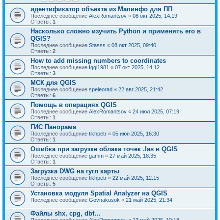
идентификатор объекта из Мапинфо для ПП
Последнее сообщение
AlexRomantsov
«
08 окт 2025, 14:19
Ответы:
1
Насколько сложно изучить Python и применять его в
QGIS?
Последнее сообщение
Stasss
«
08 окт 2025, 09:40
Ответы:
2
How to add missing numbers to coordinates
Последнее сообщение
Iggi1981
«
07 окт 2025, 14:12
Ответы:
3
МСК для QGIS
Последнее сообщение
speleorad
«
22 авг 2025, 21:42
Ответы:
6
Помощь в операциях QGIS
Последнее сообщение
AlexRomantsov
«
24 июл 2025, 07:19
Ответы:
1
ГИС Панорама
Последнее сообщение
tikhpetr
«
05 июн 2025, 16:30
Ответы:
1
Ошибка при загрузке облака точек .las в QGIS
Последнее сообщение
gamm
«
27 май 2025, 18:35
Ответы:
1
Загрузка DWG на гугл карты
Последнее сообщение
tikhpetr
«
22 май 2025, 12:15
Ответы:
5
Установка модуля Spatial Analyzer на QGIS
Последнее сообщение
Govnakusok
«
21 май 2025, 21:34
Файлы shx, cpg, dbf…
Последнее сообщение
AlexRomantsov
«
13 май 2025, 10:18