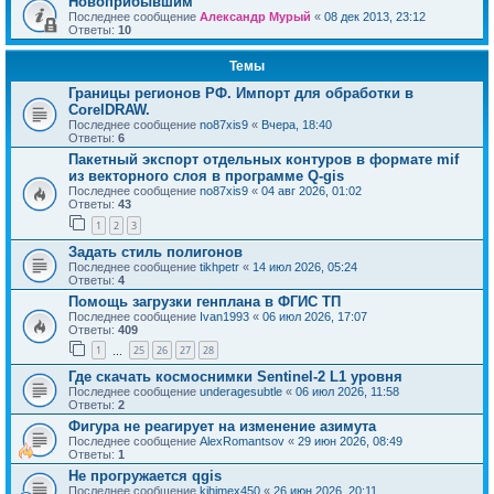
Новоприбывшим
Последнее сообщение
Александр Мурый
«
08 дек 2013, 23:12
Ответы:
10
Темы
Границы регионов РФ. Импорт для обработки в
CorelDRAW.
Последнее сообщение
no87xis9
«
Вчера, 18:40
Ответы:
6
Пакетный экспорт отдельных контуров в формате mif
из векторного слоя в программе Q-gis
Последнее сообщение
no87xis9
«
04 авг 2026, 01:02
Ответы:
43
1
2
3
Задать стиль полигонов
Последнее сообщение
tikhpetr
«
14 июл 2026, 05:24
Ответы:
4
Помощь загрузки генплана в ФГИС ТП
Последнее сообщение
Ivan1993
«
06 июл 2026, 17:07
Ответы:
409
1
25
26
27
28
…
Где скачать космоснимки Sentinel-2 L1 уровня
Последнее сообщение
underagesubtle
«
06 июл 2026, 11:58
Ответы:
2
Фигура не реагирует на изменение азимута
Последнее сообщение
AlexRomantsov
«
29 июн 2026, 08:49
Ответы:
1
Не прогружается qgis
Последнее сообщение
kihimex450
«
26 июн 2026, 20:11