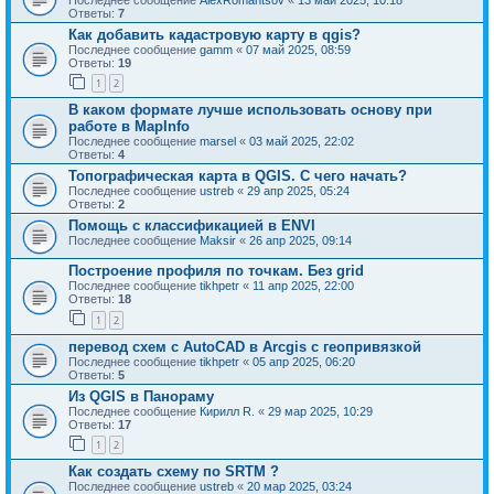
Ответы:
7
Как добавить кадастровую карту в qgis?
Последнее сообщение
gamm
«
07 май 2025, 08:59
Ответы:
19
1
2
В каком формате лучше использовать основу при
работе в MapInfo
Последнее сообщение
marsel
«
03 май 2025, 22:02
Ответы:
4
Топографическая карта в QGIS. С чего начать?
Последнее сообщение
ustreb
«
29 апр 2025, 05:24
Ответы:
2
Помощь с классификацией в ENVI
Последнее сообщение
Maksir
«
26 апр 2025, 09:14
Построение профиля по точкам. Без grid
Последнее сообщение
tikhpetr
«
11 апр 2025, 22:00
Ответы:
18
1
2
перевод схем с AutoCAD в Arcgis с геопривязкой
Последнее сообщение
tikhpetr
«
05 апр 2025, 06:20
Ответы:
5
Из QGIS в Панораму
Последнее сообщение
Кирилл R.
«
29 мар 2025, 10:29
Ответы:
17
1
2
Как создать схему по SRTM ?
Последнее сообщение
ustreb
«
20 мар 2025, 03:24