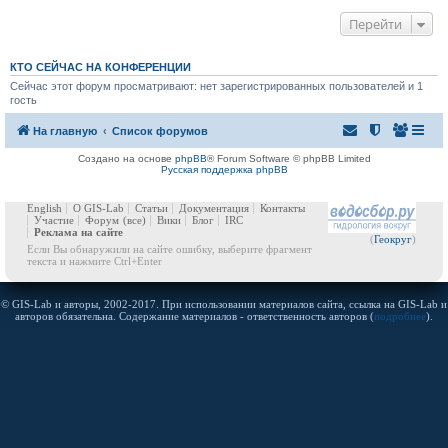
Перейти
КТО СЕЙЧАС НА КОНФЕРЕНЦИИ
Сейчас этот форум просматривают: нет зарегистрированных пользователей и 1
гость
На главную
Список форумов
Создано на основе
phpBB
® Forum Software © phpBB Limited
Русская поддержка phpBB
English
О GIS-Lab
Статьи
Документация
Контакты
Участие
Форум
(все)
Вики
Блог
IRC
Реклама на сайте
(
Геокруг
)
Если Вы обнаружили на сайте ошибку, выберите фрагмент
текста и нажмите Ctrl+Enter
© GIS-Lab и авторы, 2002-2017. При использовании материалов сайта, ссылка на GIS-Lab и
авторов обязательна. Содержание материалов - ответственность авторов (
подробнее
).