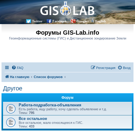
Twitter
Facebook
Google+
English
Форумы GIS-Lab.info
Геоинформационные системы (ГИС) и Дистанционное зондирование Земли
FAQ
Регистрация
Вход
На главную
Список форумов
Другое
Форум
Работа-подработка-объявления
Есть работа, ищу работу, хочу сделать объявление и т.д.
Темы:
795
Все остальное
Все остальное, мало относящееся к ГИС.
Темы:
433