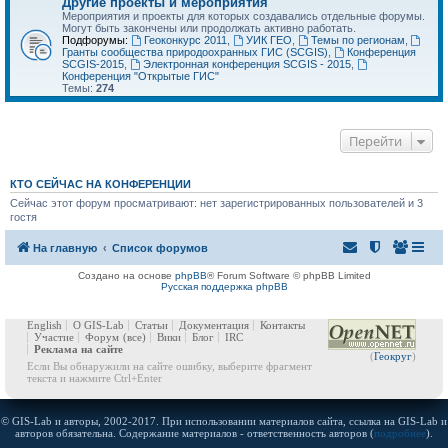
Другие проекты и мероприятия
Мероприятия и проекты для которых создавались отдельные форумы.
Могут быть закончены или продолжать активно работать.
Подфорумы:
Геоконкурс 2011
,
УИК ГЕО
,
Темы по регионам
,
Гранты сообщества природоохранных ГИС (SCGIS)
,
Конференция
SCGIS-2015
,
Электронная конференция SCGIS - 2015
,
Конференция "Открытые ГИС"
Темы:
274
Перейти
КТО СЕЙЧАС НА КОНФЕРЕНЦИИ
Сейчас этот форум просматривают: нет зарегистрированных пользователей и 3
гостя
На главную
Список форумов
Создано на основе
phpBB
® Forum Software © phpBB Limited
Русская поддержка phpBB
English
О GIS-Lab
Статьи
Документация
Контакты
Участие
Форум
(все)
Вики
Блог
IRC
Реклама на сайте
(
Геокруг
)
Если Вы обнаружили на сайте ошибку, выберите фрагмент
текста и нажмите Ctrl+Enter
© GIS-Lab и авторы, 2002-2017. При использовании материалов сайта, ссылка на GIS-Lab и
авторов обязательна. Содержание материалов - ответственность авторов (
подробнее
).