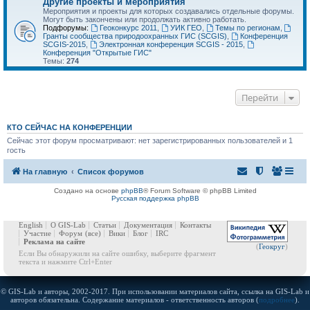
Другие проекты и мероприятия
Мероприятия и проекты для которых создавались отдельные форумы.
Могут быть закончены или продолжать активно работать.
Подфорумы:
Геоконкурс 2011
,
УИК ГЕО
,
Темы по регионам
,
Гранты сообщества природоохранных ГИС (SCGIS)
,
Конференция
SCGIS-2015
,
Электронная конференция SCGIS - 2015
,
Конференция "Открытые ГИС"
Темы:
274
Перейти
КТО СЕЙЧАС НА КОНФЕРЕНЦИИ
Сейчас этот форум просматривают: нет зарегистрированных пользователей и 1
гость
На главную
Список форумов
Создано на основе
phpBB
® Forum Software © phpBB Limited
Русская поддержка phpBB
English
О GIS-Lab
Статьи
Документация
Контакты
Участие
Форум
(все)
Вики
Блог
IRC
Реклама на сайте
(
Геокруг
)
Если Вы обнаружили на сайте ошибку, выберите фрагмент
текста и нажмите Ctrl+Enter
© GIS-Lab и авторы, 2002-2017. При использовании материалов сайта, ссылка на GIS-Lab и
авторов обязательна. Содержание материалов - ответственность авторов (
подробнее
).