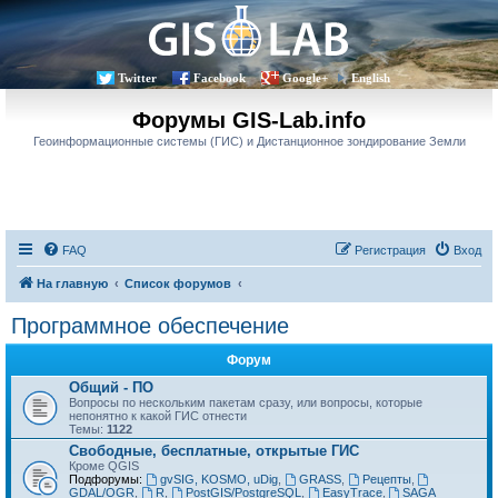
Twitter
Facebook
Google+
English
Форумы GIS-Lab.info
Геоинформационные системы (ГИС) и Дистанционное зондирование Земли
FAQ
Регистрация
Вход
На главную
Список форумов
Программное обеспечение
Форум
Общий - ПО
Вопросы по нескольким пакетам сразу, или вопросы, которые
непонятно к какой ГИС отнести
Темы:
1122
Свободные, бесплатные, открытые ГИС
Кроме QGIS
Подфорумы:
gvSIG, KOSMO, uDig
,
GRASS
,
Рецепты
,
GDAL/OGR
,
R
,
PostGIS/PostgreSQL
,
EasyTrace
,
SAGA