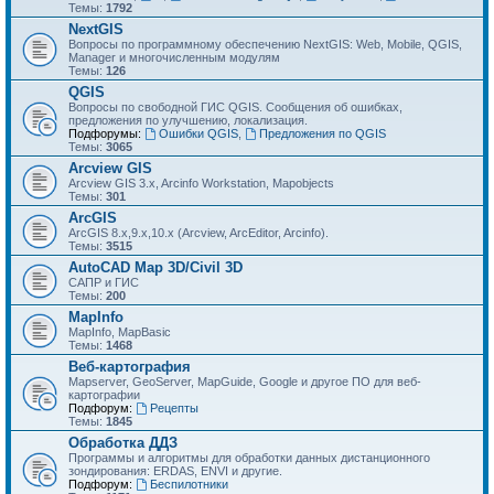
Темы:
1792
NextGIS
Вопросы по программному обеспечению NextGIS: Web, Mobile, QGIS,
Manager и многочисленным модулям
Темы:
126
QGIS
Вопросы по свободной ГИС QGIS. Сообщения об ошибках,
предложения по улучшению, локализация.
Подфорумы:
Ошибки QGIS
,
Предложения по QGIS
Темы:
3065
Arcview GIS
Arcview GIS 3.x, Arcinfo Workstation, Mapobjects
Темы:
301
ArcGIS
ArcGIS 8.x,9.x,10.x (Arcview, ArcEditor, Arcinfo).
Темы:
3515
AutoCAD Map 3D/Civil 3D
САПР и ГИС
Темы:
200
MapInfo
MapInfo, MapBasic
Темы:
1468
Веб-картография
Mapserver, GeoServer, MapGuide, Google и другое ПО для веб-
картографии
Подфорум:
Рецепты
Темы:
1845
Обработка ДДЗ
Программы и алгоритмы для обработки данных дистанционного
зондирования: ERDAS, ENVI и другие.
Подфорум:
Беспилотники