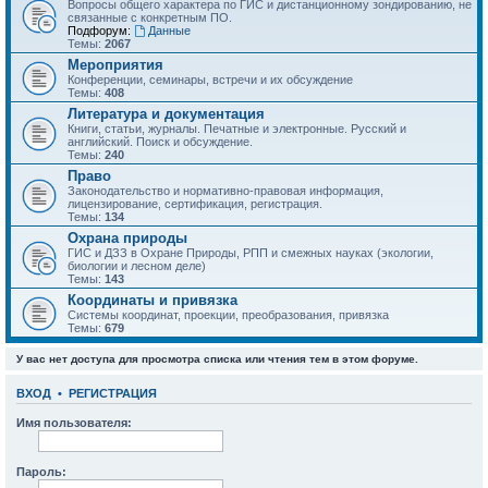
Вопросы общего характера по ГИС и дистанционному зондированию, не
связанные с конкретным ПО.
Подфорум:
Данные
Темы:
2067
Мероприятия
Конференции, семинары, встречи и их обсуждение
Темы:
408
Литература и документация
Книги, статьи, журналы. Печатные и электронные. Русский и
английский. Поиск и обсуждение.
Темы:
240
Право
Законодательство и нормативно-правовая информация,
лицензирование, сертификация, регистрация.
Темы:
134
Охрана природы
ГИС и ДЗЗ в Охране Природы, РПП и смежных науках (экологии,
биологии и лесном деле)
Темы:
143
Координаты и привязка
Системы координат, проекции, преобразования, привязка
Темы:
679
У вас нет доступа для просмотра списка или чтения тем в этом форуме.
ВХОД
•
РЕГИСТРАЦИЯ
Имя пользователя:
Пароль: