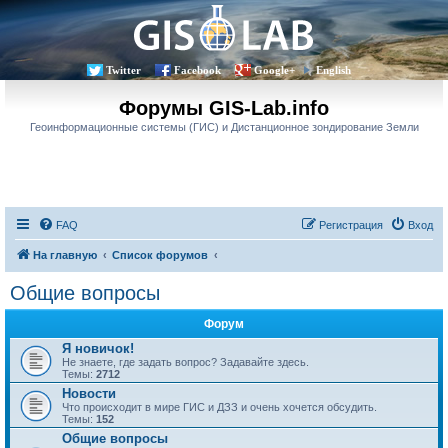
Twitter
Facebook
Google+
English
Форумы GIS-Lab.info
Геоинформационные системы (ГИС) и Дистанционное зондирование Земли
FAQ
Регистрация
Вход
На главную
Список форумов
Общие вопросы
Форум
Я новичок!
Не знаете, где задать вопрос? Задавайте здесь.
Темы:
2712
Новости
Что происходит в мире ГИС и ДЗЗ и очень хочется обсудить.
Темы:
152
Общие вопросы