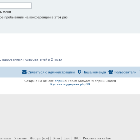
ь меня
ё пребывание на конференции в этот раз
стрированных пользователей и 2 гостя
Связаться с администрацией
Наша команда
Пользователи
Создано на основе
phpBB
® Forum Software © phpBB Limited
Русская поддержка phpBB
онтакты
Участие
Форум
(все)
Вики
Блог
IRC
Реклама на сайте