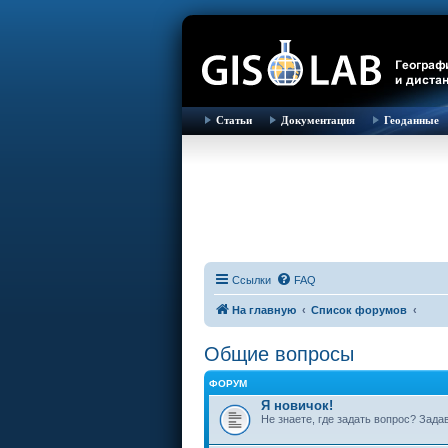
Статьи
Документация
Геоданные
Ссылки
FAQ
На главную
Список форумов
Общие вопросы
ФОРУМ
Я новичок!
Не знаете, где задать вопрос? Зада