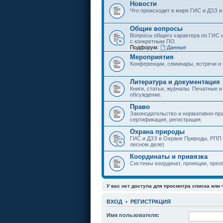
Новости
Что происходит в мире ГИС и ДЗЗ и
Общие вопросы
Вопросы общего характера по ГИС 
с конкретным ПО.
Подфорум:
Данные
Мероприятия
Конференции, семинары, встречи и
Литература и документация
Книги, статьи, журналы. Печатные и
обсуждение.
Право
Законодательство и нормативно-пр
сертификация, регистрация.
Охрана природы
ГИС и ДЗЗ в Охране Природы, РПП и
лесном деле)
Координаты и привязка
Системы координат, проекции, прео
У вас нет доступа для просмотра списка или 
ВХОД
•
РЕГИСТРАЦИЯ
Имя пользователя: