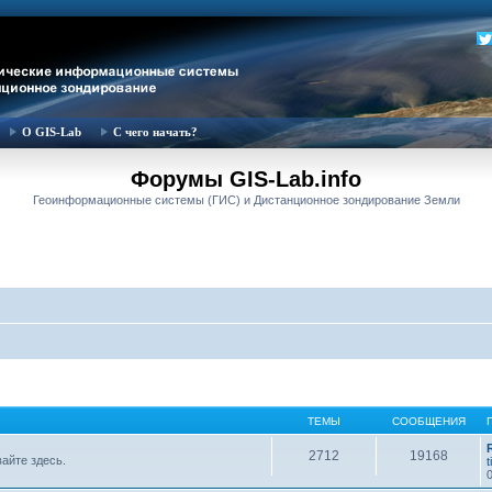
О GIS-Lab
С чего начать?
Форумы GIS-Lab.info
Геоинформационные системы (ГИС) и Дистанционное зондирование Земли
ТЕМЫ
СООБЩЕНИЯ
2712
19168
вайте здесь.
t