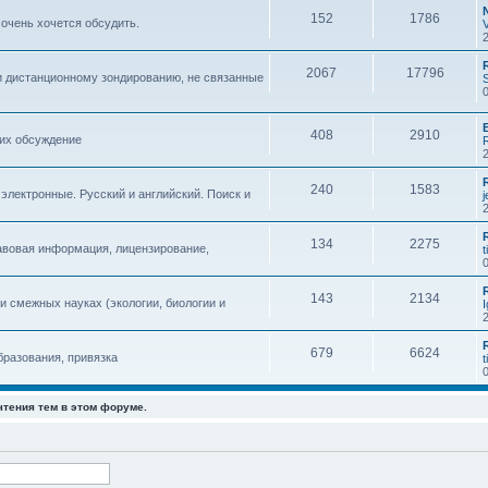
152
1786
 очень хочется обсудить.
2067
17796
и дистанционному зондированию, не связанные
408
2910
 их обсуждение
240
1583
 электронные. Русский и английский. Поиск и
134
2275
авовая информация, лицензирование,
t
143
2134
 смежных науках (экологии, биологии и
679
6624
бразования, привязка
t
чтения тем в этом форуме.