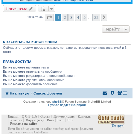
Новая тема
Страница
1
из
22
1
2
3
4
5
22
След.
1094 темы
…
Перейти
КТО СЕЙЧАС НА КОНФЕРЕНЦИИ
Сейчас этот форум просматривают: нет зарегистрированных пользователей и 3
гостя
ПРАВА ДОСТУПА
Вы
не можете
начинать темы
Вы
не можете
отвечать на сообщения
Вы
не можете
редактировать свои сообщения
Вы
не можете
удалять свои сообщения
Вы
не можете
добавлять вложения
На главную
Список форумов
Создано на основе
phpBB
® Forum Software © phpBB Limited
Русская поддержка phpBB
English
О GIS-Lab
Статьи
Документация
Контакты
Участие
Форум
(все)
Вики
Блог
IRC
Реклама на сайте
(
Геокруг
)
Если Вы обнаружили на сайте ошибку, выберите фрагмент
текста и нажмите Ctrl+Enter