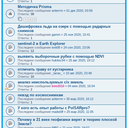
Ответы:
1
Методичка Prisma
Последнее сообщение
artterrm
«
01 дек 2020, 03:56
Ответы:
38
1
2
3
Дешифровка льда на озере с помощью радарных
снимков
Последнее сообщение
gamm
«
25 ноя 2020, 15:41
Ответы:
1
sentinel-2 в Earth Explorer
Последнее сообщение
ixet08
«
24 сен 2020, 23:06
Ответы:
12
выявить выборочные рубки с помощью NDVI
Последнее сообщение
hukitoc94
«
25 авг 2020, 19:12
Ответы:
1
отличить траву от кустарника
Последнее сообщение
_taras_
«
10 авг 2020, 23:48
Ответы:
10
анализ неиспользуемых с/х земель
Последнее сообщение
bim2010
«
04 июн 2020, 16:04
Ответы:
2
оквэд по космоснимкам
Последнее сообщение
artterrm
«
30 мар 2020, 16:12
Ответы:
1
У кого есть опыт работы с PolSARpro?
Последнее сообщение
madw0lf
«
25 мар 2020, 11:05
Почему в 21 веке геофизики верят в теорию плоской
Земли?
Последнее сообщение
MBG
«
21 мар 2020, 19:07