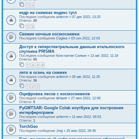
1
2
кедр на снимках яндекс гугл
Последнее сообщение
artterrm
«
07 дек 2022, 13:33
Ответы:
25
1
2
Свежие ночные космоснимки
Последнее сообщение
Cegiwa
«
03 сен 2022, 22:03
Доступ к гиперспектральным данным итальянского
спутника PRISMA
Последнее сообщение
Константин Силкин
«
13 авг 2022, 11:18
Ответы:
55
1
2
3
4
лето в осень на снимке
Последнее сообщение
artterrm
«
05 авг 2022, 11:25
Ответы:
36
1
2
3
Оцифровка лесов с космоснимков
Последнее сообщение
tikhpetr
«
27 июл 2022, 12:08
Ответы:
5
PyGMTSAR: Google Colab ноутбуки для построения
интерферограмм
Последнее сообщение
artterrm
«
11 июл 2022, 06:03
Ответы:
1
TorchGeo
Последнее сообщение
Jmg
«
25 июн 2022, 09:46