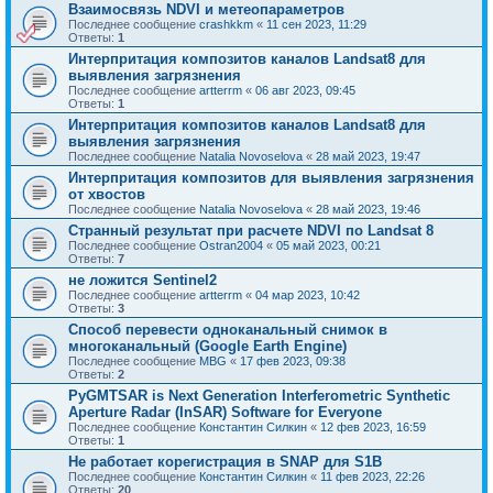
Взаимосвязь NDVI и метеопараметров
Последнее сообщение
crashkkm
«
11 сен 2023, 11:29
Ответы:
1
Интерпритация композитов каналов Landsat8 для
выявления загрязнения
Последнее сообщение
artterrm
«
06 авг 2023, 09:45
Ответы:
1
Интерпритация композитов каналов Landsat8 для
выявления загрязнения
Последнее сообщение
Natalia Novoselova
«
28 май 2023, 19:47
Интерпритация композитов для выявления загрязнения
от хвостов
Последнее сообщение
Natalia Novoselova
«
28 май 2023, 19:46
Странный результат при расчете NDVI по Landsat 8
Последнее сообщение
Ostran2004
«
05 май 2023, 00:21
Ответы:
7
не ложится Sentinel2
Последнее сообщение
artterrm
«
04 мар 2023, 10:42
Ответы:
3
Способ перевести одноканальный снимок в
многоканальный (Google Earth Engine)
Последнее сообщение
MBG
«
17 фев 2023, 09:38
Ответы:
2
PyGMTSAR is Next Generation Interferometric Synthetic
Aperture Radar (InSAR) Software for Everyone
Последнее сообщение
Константин Силкин
«
12 фев 2023, 16:59
Ответы:
1
Не работает корегистрация в SNAP для S1B
Последнее сообщение
Константин Силкин
«
11 фев 2023, 22:26
Ответы:
20