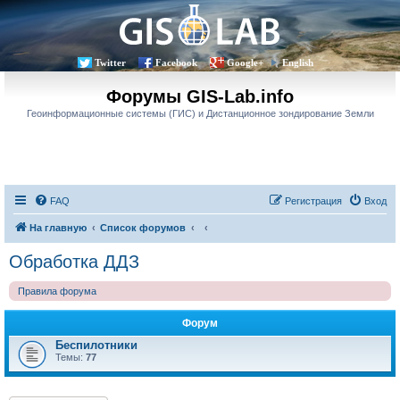
Twitter
Facebook
Google+
English
Форумы GIS-Lab.info
Геоинформационные системы (ГИС) и Дистанционное зондирование Земли
FAQ
Регистрация
Вход
На главную
Список форумов
Обработка ДДЗ
Правила форума
Форум
Беспилотники
Темы:
77