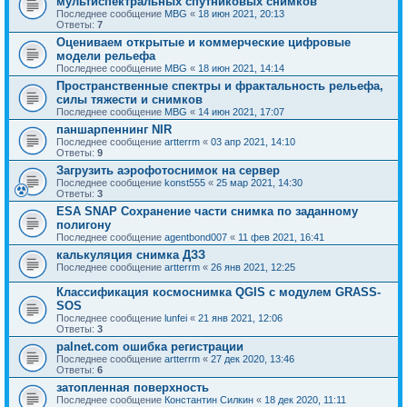
мультиспектральных спутниковых снимков
Последнее сообщение
MBG
«
18 июн 2021, 20:13
Ответы:
7
Оцениваем открытые и коммерческие цифровые
модели рельефа
Последнее сообщение
MBG
«
18 июн 2021, 14:14
Пространственные спектры и фрактальность рельефа,
силы тяжести и снимков
Последнее сообщение
MBG
«
14 июн 2021, 17:07
паншарпеннинг NIR
Последнее сообщение
artterrm
«
03 апр 2021, 14:10
Ответы:
9
Загрузить аэрофотоснимок на сервер
Последнее сообщение
konst555
«
25 мар 2021, 14:30
Ответы:
3
ESA SNAP Сохранение части снимка по заданному
полигону
Последнее сообщение
agentbond007
«
11 фев 2021, 16:41
калькуляция снимка ДЗЗ
Последнее сообщение
artterrm
«
26 янв 2021, 12:25
Классификация космоснимка QGIS с модулем GRASS-
SOS
Последнее сообщение
lunfei
«
21 янв 2021, 12:06
Ответы:
3
palnet.com ошибка регистрации
Последнее сообщение
artterrm
«
27 дек 2020, 13:46
Ответы:
6
затопленная поверхность
Последнее сообщение
Константин Силкин
«
18 дек 2020, 11:11