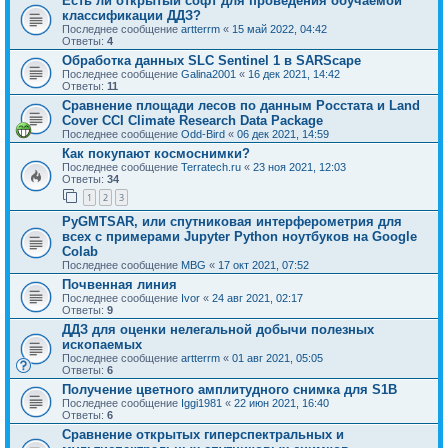
Есть ли открытый софт для проведения обучаемой
классификации ДДЗ?
Последнее сообщение
artterrm
«
15 май 2022, 04:42
Ответы:
4
Обработка данных SLC Sentinel 1 в SARScape
Последнее сообщение
Galina2001
«
16 дек 2021, 14:42
Ответы:
11
Сравнение площади лесов по данным Росстата и Land
Cover CCI Climate Research Data Package
Последнее сообщение
Odd-Bird
«
06 дек 2021, 14:59
Как покупают космоснимки?
Последнее сообщение
Terratech.ru
«
23 ноя 2021, 12:03
Ответы:
34
1
2
3
PyGMTSAR, или спутниковая интерферометрия для
всех с примерами Jupyter Python ноутбуков на Google
Colab
Последнее сообщение
MBG
«
17 окт 2021, 07:52
Почвенная линия
Последнее сообщение
Ivor
«
24 авг 2021, 02:17
Ответы:
9
ДДЗ для оценки нелегальной добычи полезных
ископаемых
Последнее сообщение
artterrm
«
01 авг 2021, 05:05
Ответы:
6
Получение цветного амплитудного снимка для S1B
Последнее сообщение
Iggi1981
«
22 июн 2021, 16:40
Ответы:
6
Сравнение открытых гиперспектральных и