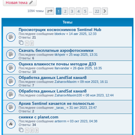
Новая тема
Страница
1
из
22
1
2
3
4
5
22
След.
1094 темы
…
Темы
Просмотрщик космоснимков Sentinel Hub
Последнее сообщение
bbekov
«
14 авг 2025, 12:33
Ответы:
21
1
2
Скачать бесплатные аэрофотоснимки
Последнее сообщение
tikhpetr
«
25 мар 2025, 13:31
Ответы:
6
Оценка влажности почвы методом ДЗЗ
Последнее сообщение
Ilarvandar
«
26 фев 2025, 16:35
Ответы:
10
Обработка данных LandSat канал8
Последнее сообщение
ZaharovMaxim
«
09 ноя 2023, 16:11
Ответы:
7
Обработка данных LandSat канал8
Последнее сообщение
ZaharovMaxim100
«
08 ноя 2023, 12:44
Архив Sentinel качается не полностью
Последнее сообщение
_taras_
«
31 окт 2023, 23:47
Ответы:
2
снимки с planet.com
Последнее сообщение
artterrm
«
03 окт 2023, 04:38
Ответы:
34
1
2
3