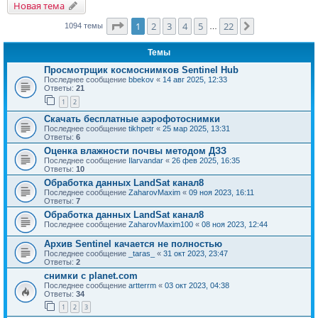
Новая тема
Страница
1
из
22
1
2
3
4
5
22
След.
1094 темы
…
Темы
Просмотрщик космоснимков Sentinel Hub
Последнее сообщение
bbekov
«
14 авг 2025, 12:33
Ответы:
21
1
2
Скачать бесплатные аэрофотоснимки
Последнее сообщение
tikhpetr
«
25 мар 2025, 13:31
Ответы:
6
Оценка влажности почвы методом ДЗЗ
Последнее сообщение
Ilarvandar
«
26 фев 2025, 16:35
Ответы:
10
Обработка данных LandSat канал8
Последнее сообщение
ZaharovMaxim
«
09 ноя 2023, 16:11
Ответы:
7
Обработка данных LandSat канал8
Последнее сообщение
ZaharovMaxim100
«
08 ноя 2023, 12:44
Архив Sentinel качается не полностью
Последнее сообщение
_taras_
«
31 окт 2023, 23:47
Ответы:
2
снимки с planet.com
Последнее сообщение
artterrm
«
03 окт 2023, 04:38
Ответы:
34
1
2
3