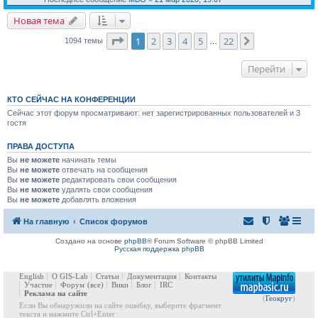
Новая тема
Страница
1
из
22
1
2
3
4
5
22
След.
1094 темы
…
Перейти
КТО СЕЙЧАС НА КОНФЕРЕНЦИИ
Сейчас этот форум просматривают: нет зарегистрированных пользователей и 3
гостя
ПРАВА ДОСТУПА
Вы
не можете
начинать темы
Вы
не можете
отвечать на сообщения
Вы
не можете
редактировать свои сообщения
Вы
не можете
удалять свои сообщения
Вы
не можете
добавлять вложения
На главную
Список форумов
Создано на основе
phpBB
® Forum Software © phpBB Limited
Русская поддержка phpBB
English
О GIS-Lab
Статьи
Документация
Контакты
Участие
Форум
(все)
Вики
Блог
IRC
Реклама на сайте
(
Геокруг
)
Если Вы обнаружили на сайте ошибку, выберите фрагмент
текста и нажмите Ctrl+Enter