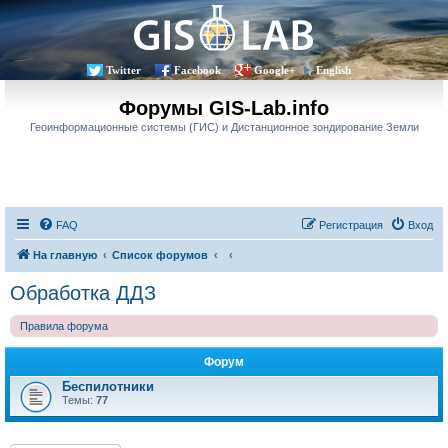
Twitter
Facebook
Google+
English
Форумы GIS-Lab.info
Геоинформационные системы (ГИС) и Дистанционное зондирование Земли
FAQ
Регистрация
Вход
На главную
Список форумов
Обработка ДДЗ
Правила форума
Форум
Беспилотники
Темы:
77