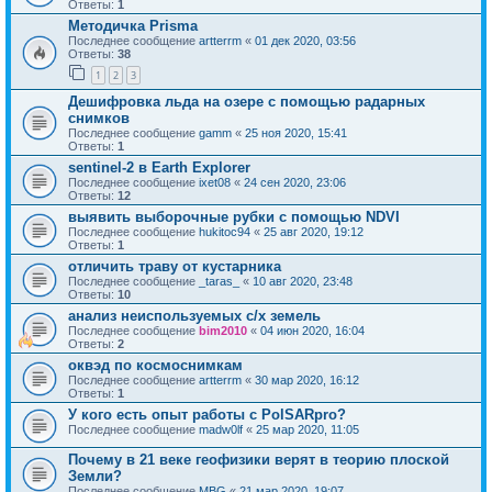
Ответы:
1
Методичка Prisma
Последнее сообщение
artterrm
«
01 дек 2020, 03:56
Ответы:
38
1
2
3
Дешифровка льда на озере с помощью радарных
снимков
Последнее сообщение
gamm
«
25 ноя 2020, 15:41
Ответы:
1
sentinel-2 в Earth Explorer
Последнее сообщение
ixet08
«
24 сен 2020, 23:06
Ответы:
12
выявить выборочные рубки с помощью NDVI
Последнее сообщение
hukitoc94
«
25 авг 2020, 19:12
Ответы:
1
отличить траву от кустарника
Последнее сообщение
_taras_
«
10 авг 2020, 23:48
Ответы:
10
анализ неиспользуемых с/х земель
Последнее сообщение
bim2010
«
04 июн 2020, 16:04
Ответы:
2
оквэд по космоснимкам
Последнее сообщение
artterrm
«
30 мар 2020, 16:12
Ответы:
1
У кого есть опыт работы с PolSARpro?
Последнее сообщение
madw0lf
«
25 мар 2020, 11:05
Почему в 21 веке геофизики верят в теорию плоской
Земли?
Последнее сообщение
MBG
«
21 мар 2020, 19:07