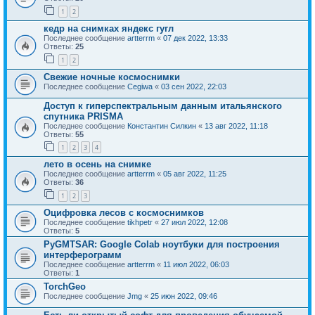
1
2
кедр на снимках яндекс гугл
Последнее сообщение
artterrm
«
07 дек 2022, 13:33
Ответы:
25
1
2
Свежие ночные космоснимки
Последнее сообщение
Cegiwa
«
03 сен 2022, 22:03
Доступ к гиперспектральным данным итальянского
спутника PRISMA
Последнее сообщение
Константин Силкин
«
13 авг 2022, 11:18
Ответы:
55
1
2
3
4
лето в осень на снимке
Последнее сообщение
artterrm
«
05 авг 2022, 11:25
Ответы:
36
1
2
3
Оцифровка лесов с космоснимков
Последнее сообщение
tikhpetr
«
27 июл 2022, 12:08
Ответы:
5
PyGMTSAR: Google Colab ноутбуки для построения
интерферограмм
Последнее сообщение
artterrm
«
11 июл 2022, 06:03
Ответы:
1
TorchGeo
Последнее сообщение
Jmg
«
25 июн 2022, 09:46