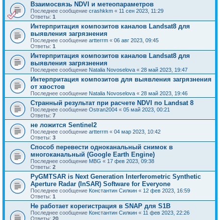
Взаимосвязь NDVI и метеопараметров
Последнее сообщение
crashkkm
«
11 сен 2023, 11:29
Ответы:
1
Интерпритация композитов каналов Landsat8 для
выявления загрязнения
Последнее сообщение
artterrm
«
06 авг 2023, 09:45
Ответы:
1
Интерпритация композитов каналов Landsat8 для
выявления загрязнения
Последнее сообщение
Natalia Novoselova
«
28 май 2023, 19:47
Интерпритация композитов для выявления загрязнения
от хвостов
Последнее сообщение
Natalia Novoselova
«
28 май 2023, 19:46
Странный результат при расчете NDVI по Landsat 8
Последнее сообщение
Ostran2004
«
05 май 2023, 00:21
Ответы:
7
не ложится Sentinel2
Последнее сообщение
artterrm
«
04 мар 2023, 10:42
Ответы:
3
Способ перевести одноканальный снимок в
многоканальный (Google Earth Engine)
Последнее сообщение
MBG
«
17 фев 2023, 09:38
Ответы:
2
PyGMTSAR is Next Generation Interferometric Synthetic
Aperture Radar (InSAR) Software for Everyone
Последнее сообщение
Константин Силкин
«
12 фев 2023, 16:59
Ответы:
1
Не работает корегистрация в SNAP для S1B
Последнее сообщение
Константин Силкин
«
11 фев 2023, 22:26
Ответы:
20