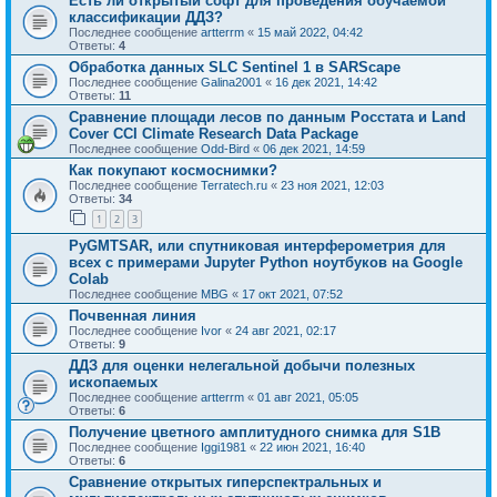
Есть ли открытый софт для проведения обучаемой
классификации ДДЗ?
Последнее сообщение
artterrm
«
15 май 2022, 04:42
Ответы:
4
Обработка данных SLC Sentinel 1 в SARScape
Последнее сообщение
Galina2001
«
16 дек 2021, 14:42
Ответы:
11
Сравнение площади лесов по данным Росстата и Land
Cover CCI Climate Research Data Package
Последнее сообщение
Odd-Bird
«
06 дек 2021, 14:59
Как покупают космоснимки?
Последнее сообщение
Terratech.ru
«
23 ноя 2021, 12:03
Ответы:
34
1
2
3
PyGMTSAR, или спутниковая интерферометрия для
всех с примерами Jupyter Python ноутбуков на Google
Colab
Последнее сообщение
MBG
«
17 окт 2021, 07:52
Почвенная линия
Последнее сообщение
Ivor
«
24 авг 2021, 02:17
Ответы:
9
ДДЗ для оценки нелегальной добычи полезных
ископаемых
Последнее сообщение
artterrm
«
01 авг 2021, 05:05
Ответы:
6
Получение цветного амплитудного снимка для S1B
Последнее сообщение
Iggi1981
«
22 июн 2021, 16:40
Ответы:
6
Сравнение открытых гиперспектральных и