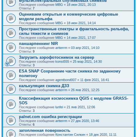
мультиспектральных спутниковых снимков
Последнее сообщение
MBG
«
18 июн 2021, 20:13
Ответы:
7
Оцениваем открытые и коммерческие цифровые
модели рельефа
Последнее сообщение
MBG
«
18 июн 2021, 14:14
Пространственные спектры и фрактальность рельефа,
силы тяжести и снимков
Последнее сообщение
MBG
«
14 июн 2021, 17:07
паншарпеннинг NIR
Последнее сообщение
artterrm
«
03 апр 2021, 14:10
Ответы:
9
Загрузить аэрофотоснимок на сервер
Последнее сообщение
konst555
«
25 мар 2021, 14:30
Ответы:
3
ESA SNAP Сохранение части снимка по заданному
полигону
Последнее сообщение
agentbond007
«
11 фев 2021, 16:41
калькуляция снимка ДЗЗ
Последнее сообщение
artterrm
«
26 янв 2021, 12:25
Классификация космоснимка QGIS с модулем GRASS-
SOS
Последнее сообщение
lunfei
«
21 янв 2021, 12:06
Ответы:
3
palnet.com ошибка регистрации
Последнее сообщение
artterrm
«
27 дек 2020, 13:46
Ответы:
6
затопленная поверхность
Последнее сообщение
Константин Силкин
«
18 дек 2020, 11:11