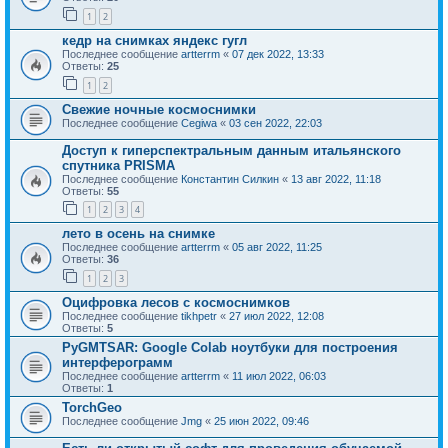
1
2
кедр на снимках яндекс гугл
Последнее сообщение
artterrm
«
07 дек 2022, 13:33
Ответы:
25
1
2
Свежие ночные космоснимки
Последнее сообщение
Cegiwa
«
03 сен 2022, 22:03
Доступ к гиперспектральным данным итальянского
спутника PRISMA
Последнее сообщение
Константин Силкин
«
13 авг 2022, 11:18
Ответы:
55
1
2
3
4
лето в осень на снимке
Последнее сообщение
artterrm
«
05 авг 2022, 11:25
Ответы:
36
1
2
3
Оцифровка лесов с космоснимков
Последнее сообщение
tikhpetr
«
27 июл 2022, 12:08
Ответы:
5
PyGMTSAR: Google Colab ноутбуки для построения
интерферограмм
Последнее сообщение
artterrm
«
11 июл 2022, 06:03
Ответы:
1
TorchGeo
Последнее сообщение
Jmg
«
25 июн 2022, 09:46