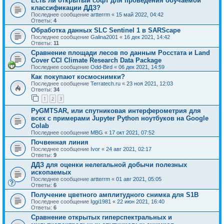
Есть ли открытый софт для проведения обучаемой
классификации ДДЗ?
Последнее сообщение
artterrm
«
15 май 2022, 04:42
Ответы:
4
Обработка данных SLC Sentinel 1 в SARScape
Последнее сообщение
Galina2001
«
16 дек 2021, 14:42
Ответы:
11
Сравнение площади лесов по данным Росстата и Land
Cover CCI Climate Research Data Package
Последнее сообщение
Odd-Bird
«
06 дек 2021, 14:59
Как покупают космоснимки?
Последнее сообщение
Terratech.ru
«
23 ноя 2021, 12:03
Ответы:
34
1
2
3
PyGMTSAR, или спутниковая интерферометрия для
всех с примерами Jupyter Python ноутбуков на Google
Colab
Последнее сообщение
MBG
«
17 окт 2021, 07:52
Почвенная линия
Последнее сообщение
Ivor
«
24 авг 2021, 02:17
Ответы:
9
ДДЗ для оценки нелегальной добычи полезных
ископаемых
Последнее сообщение
artterrm
«
01 авг 2021, 05:05
Ответы:
6
Получение цветного амплитудного снимка для S1B
Последнее сообщение
Iggi1981
«
22 июн 2021, 16:40
Ответы:
6
Сравнение открытых гиперспектральных и