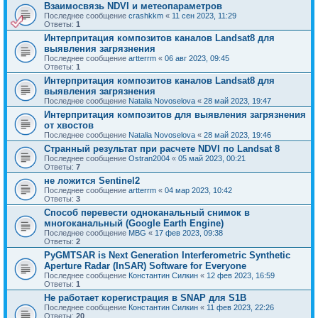
Взаимосвязь NDVI и метеопараметров
Последнее сообщение
crashkkm
«
11 сен 2023, 11:29
Ответы:
1
Интерпритация композитов каналов Landsat8 для
выявления загрязнения
Последнее сообщение
artterrm
«
06 авг 2023, 09:45
Ответы:
1
Интерпритация композитов каналов Landsat8 для
выявления загрязнения
Последнее сообщение
Natalia Novoselova
«
28 май 2023, 19:47
Интерпритация композитов для выявления загрязнения
от хвостов
Последнее сообщение
Natalia Novoselova
«
28 май 2023, 19:46
Странный результат при расчете NDVI по Landsat 8
Последнее сообщение
Ostran2004
«
05 май 2023, 00:21
Ответы:
7
не ложится Sentinel2
Последнее сообщение
artterrm
«
04 мар 2023, 10:42
Ответы:
3
Способ перевести одноканальный снимок в
многоканальный (Google Earth Engine)
Последнее сообщение
MBG
«
17 фев 2023, 09:38
Ответы:
2
PyGMTSAR is Next Generation Interferometric Synthetic
Aperture Radar (InSAR) Software for Everyone
Последнее сообщение
Константин Силкин
«
12 фев 2023, 16:59
Ответы:
1
Не работает корегистрация в SNAP для S1B
Последнее сообщение
Константин Силкин
«
11 фев 2023, 22:26
Ответы:
20