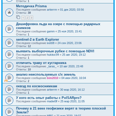
Ответы:
1
Методичка Prisma
Последнее сообщение
artterrm
«
01 дек 2020, 03:56
Ответы:
38
1
2
3
Дешифровка льда на озере с помощью радарных
снимков
Последнее сообщение
gamm
«
25 ноя 2020, 15:41
Ответы:
1
sentinel-2 в Earth Explorer
Последнее сообщение
ixet08
«
24 сен 2020, 23:06
Ответы:
12
выявить выборочные рубки с помощью NDVI
Последнее сообщение
hukitoc94
«
25 авг 2020, 19:12
Ответы:
1
отличить траву от кустарника
Последнее сообщение
_taras_
«
10 авг 2020, 23:48
Ответы:
10
анализ неиспользуемых с/х земель
Последнее сообщение
bim2010
«
04 июн 2020, 16:04
Ответы:
2
оквэд по космоснимкам
Последнее сообщение
artterrm
«
30 мар 2020, 16:12
Ответы:
1
У кого есть опыт работы с PolSARpro?
Последнее сообщение
madw0lf
«
25 мар 2020, 11:05
Почему в 21 веке геофизики верят в теорию плоской
Земли?
Последнее сообщение
MBG
«
21 мар 2020, 19:07