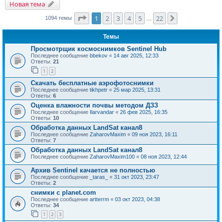
Новая тема
Страница
1
из
22
1
2
3
4
5
22
След.
1094 темы
…
Темы
Просмотрщик космоснимков Sentinel Hub
Последнее сообщение
bbekov
«
14 авг 2025, 12:33
Ответы:
21
1
2
Скачать бесплатные аэрофотоснимки
Последнее сообщение
tikhpetr
«
25 мар 2025, 13:31
Ответы:
6
Оценка влажности почвы методом ДЗЗ
Последнее сообщение
Ilarvandar
«
26 фев 2025, 16:35
Ответы:
10
Обработка данных LandSat канал8
Последнее сообщение
ZaharovMaxim
«
09 ноя 2023, 16:11
Ответы:
7
Обработка данных LandSat канал8
Последнее сообщение
ZaharovMaxim100
«
08 ноя 2023, 12:44
Архив Sentinel качается не полностью
Последнее сообщение
_taras_
«
31 окт 2023, 23:47
Ответы:
2
снимки с planet.com
Последнее сообщение
artterrm
«
03 окт 2023, 04:38
Ответы:
34
1
2
3