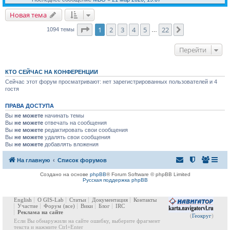
Новая тема
Страница
1
из
22
1
2
3
4
5
22
След.
1094 темы
…
Перейти
КТО СЕЙЧАС НА КОНФЕРЕНЦИИ
Сейчас этот форум просматривают: нет зарегистрированных пользователей и 4
гостя
ПРАВА ДОСТУПА
Вы
не можете
начинать темы
Вы
не можете
отвечать на сообщения
Вы
не можете
редактировать свои сообщения
Вы
не можете
удалять свои сообщения
Вы
не можете
добавлять вложения
На главную
Список форумов
Создано на основе
phpBB
® Forum Software © phpBB Limited
Русская поддержка phpBB
English
О GIS-Lab
Статьи
Документация
Контакты
Участие
Форум
(все)
Вики
Блог
IRC
Реклама на сайте
(
Геокруг
)
Если Вы обнаружили на сайте ошибку, выберите фрагмент
текста и нажмите Ctrl+Enter