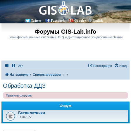
Twitter
Facebook
Google+
English
Форумы GIS-Lab.info
Геоинформационные системы (ГИС) и Дистанционное зондирование Земли
FAQ
Регистрация
Вход
На главную
Список форумов
Обработка ДДЗ
Правила форума
Форум
Беспилотники
Темы:
77