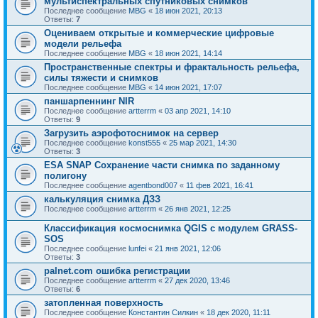
мультиспектральных спутниковых снимков
Последнее сообщение
MBG
«
18 июн 2021, 20:13
Ответы:
7
Оцениваем открытые и коммерческие цифровые
модели рельефа
Последнее сообщение
MBG
«
18 июн 2021, 14:14
Пространственные спектры и фрактальность рельефа,
силы тяжести и снимков
Последнее сообщение
MBG
«
14 июн 2021, 17:07
паншарпеннинг NIR
Последнее сообщение
artterrm
«
03 апр 2021, 14:10
Ответы:
9
Загрузить аэрофотоснимок на сервер
Последнее сообщение
konst555
«
25 мар 2021, 14:30
Ответы:
3
ESA SNAP Сохранение части снимка по заданному
полигону
Последнее сообщение
agentbond007
«
11 фев 2021, 16:41
калькуляция снимка ДЗЗ
Последнее сообщение
artterrm
«
26 янв 2021, 12:25
Классификация космоснимка QGIS с модулем GRASS-
SOS
Последнее сообщение
lunfei
«
21 янв 2021, 12:06
Ответы:
3
palnet.com ошибка регистрации
Последнее сообщение
artterrm
«
27 дек 2020, 13:46
Ответы:
6
затопленная поверхность
Последнее сообщение
Константин Силкин
«
18 дек 2020, 11:11