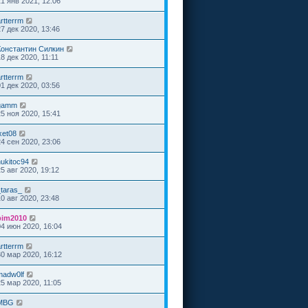
21 янв 2021, 12:06
rtterrm
27 дек 2020, 13:46
Константин Силкин
8 дек 2020, 11:11
rtterrm
01 дек 2020, 03:56
gamm
25 ноя 2020, 15:41
xet08
24 сен 2020, 23:06
hukitoc94
25 авг 2020, 19:12
_taras_
10 авг 2020, 23:48
bim2010
04 июн 2020, 16:04
rtterrm
30 мар 2020, 16:12
madw0lf
25 мар 2020, 11:05
MBG