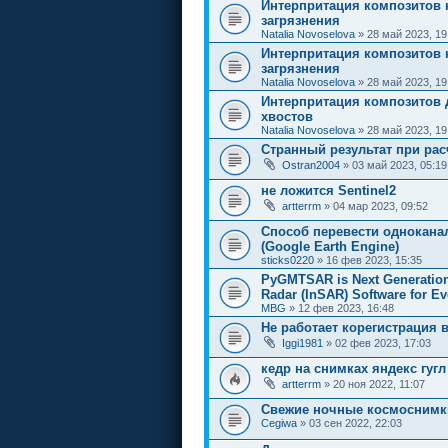
Интерпритация композитов 
загрязнения
Natalia Novoselova
» 28 май 2023, 19
Интерпритация композитов 
загрязнения
Natalia Novoselova
» 28 май 2023, 19
Интерпритация композитов 
хвостов
Natalia Novoselova
» 28 май 2023, 19
Странный результат при расч
Ostran2004
» 03 май 2023, 05:19
не ложится Sentinel2
artterrm
» 04 мар 2023, 09:52
Способ перевести однокан
(Google Earth Engine)
sticks0220
» 16 фев 2023, 15:35
PyGMTSAR is Next Generation 
Radar (InSAR) Software for E
MBG
» 12 фев 2023, 16:48
Не работает корегистрация 
Iggi1981
» 02 фев 2023, 17:03
кедр на снимках яндекс гугл
artterrm
» 20 ноя 2022, 11:07
Свежие ночные космоснимк
Cegiwa
» 03 сен 2022, 22:03