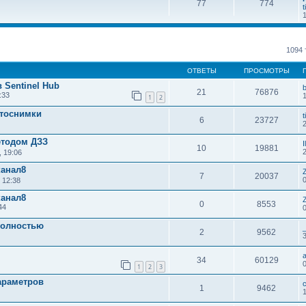
77
774
t
1094
ОТВЕТЫ
ПРОСМОТРЫ
Sentinel Hub
21
76876
:33
1
2
отоснимки
t
6
23727
етодом ДЗЗ
I
10
19881
, 19:06
канал8
7
20037
 12:38
канал8
0
8553
44
 полностью
2
9562
a
34
60129
1
2
3
араметров
1
9462