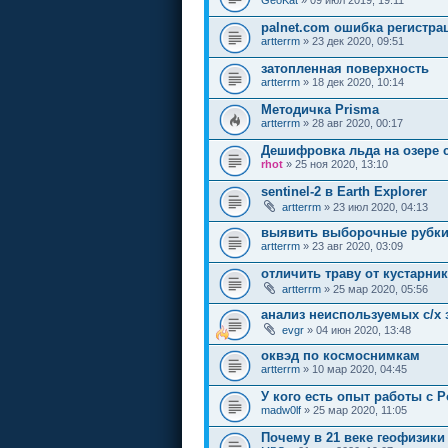
palnet.com ошибка регистра
artterrm
» 23 дек 2020, 09:51
затопленная поверхность
artterrm
» 18 дек 2020, 10:14
Методичка Prisma
artterrm
» 28 авг 2020, 00:17
Дешифровка льда на озере
rhot
» 25 ноя 2020, 13:10
sentinel-2 в Earth Explorer
artterrm
» 23 июл 2020, 04:13
выявить выборочные рубки
artterrm
» 23 авг 2020, 03:09
отличить траву от кустарни
artterrm
» 25 мар 2020, 05:56
анализ неиспользуемых с/х 
evgr
» 04 июн 2020, 13:48
оквэд по космоснимкам
artterrm
» 10 мар 2020, 04:45
У кого есть опыт работы с 
madw0lf
» 25 мар 2020, 11:05
Почему в 21 веке геофизики