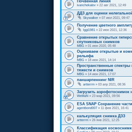
Почвенная линия
ivanchekalov
» 22 авг 2021, 12:49
ДДЗ для оценки нелегально
Skywalker
» 07 июл 2021, 09:47
Получение цветного амплит
Iggi1981
» 22 июн 2021, 12:36
Сравнение открытых гиперс
спутниковых снимков
MBG
» 01 июн 2020, 05:48
Оцениваем открытые и ком
рельефа
MBG
» 18 июн 2021, 14:14
Пространственные спектры 
тяжести и снимков
MBG
» 14 июн 2021, 17:07
паншарпеннинг NIR
artterrm
» 03 апр 2021, 08:36
Загрузить аэрофотоснимок 
WeMaN
» 23 мар 2021, 09:56
ESA SNAP Сохранение части
agentbond007
» 11 фев 2021, 16:41
калькуляция снимка ДЗЗ
artterrm
» 26 янв 2021, 12:25
Классификация космоснимк
GeoKat
» 09 июл 2019, 19:11