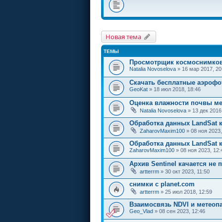
Новая тема
ТЕМЫ
Просмотрщик космоснимков 
Natalia Novoselova
» 16 мар 2017, 20
Скачать бесплатные аэроф
GeoKat
» 18 июл 2018, 18:46
Оценка влажности почвы м
Natalia Novoselova
» 13 дек 2016
Обработка данных LandSat 
ZaharovMaxim100
» 08 ноя 2023,
Обработка данных LandSat 
ZaharovMaxim100
» 08 ноя 2023, 12:
Архив Sentinel качается не
artterrm
» 30 окт 2023, 11:50
снимки с planet.com
artterrm
» 25 июл 2018, 12:59
Взаимосвязь NDVI и метеоп
Geo_Vlad
» 08 сен 2023, 12:46