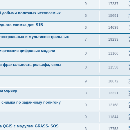
I
9
17237
й добычи полезных ископаемых
a
6
15691
удного снимка для S1B
6
14639
пектральных и мультиспектральных
7
19233
мерческие цифровые модели
0
11166
и фрактальность рельефа, силы
0
11558
a
9
18672
на сервер
3
13321
 снимка по заданному полигону
0
12168
a
0
11844
а QGIS с модулем GRASS- SOS
l
3
17753