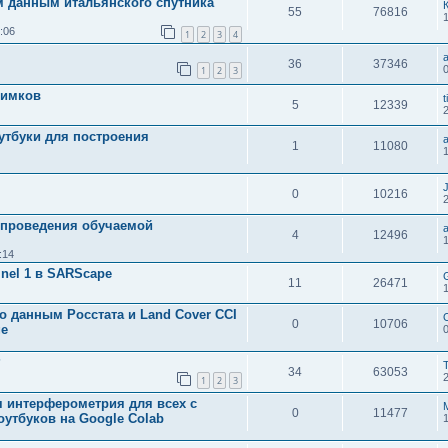
м данным итальянского спутника
55
76816
1
:06
1
2
3
4
a
36
37346
0
1
2
3
нимков
t
5
12339
утбуки для построения
a
1
11080
0
10216
 проведения обучаемой
a
4
12496
:14
nel 1 в SARScape
11
26471
 данным Росстата и Land Cover CCI
0
10706
ge
?
T
34
63053
1
2
3
 интерферометрия для всех с
0
11477
оутбуков на Google Colab