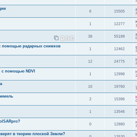
ции
a
6
15505
1
12277
1
a
38
55189
1
2
3
 с помощью радарных снимков
1
12462
i
12
24775
 с помощью NDVI
1
12998
ка
10
19760
земель
2
15396
a
1
13546
PolSARpro?
0
12880
 верят в теорию плоской Земли?
0
12520