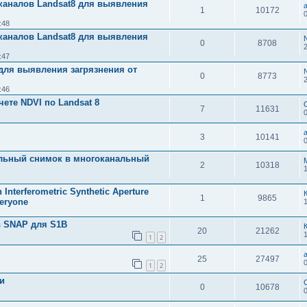
каналов Landsat8 для выявления
a
1
10172
:48
каналов Landsat8 для выявления
0
8708
:47
для выявления загрязнения от
0
8773
:46
ете NDVI по Landsat 8
7
11631
a
3
10141
альный снимок в многоканальный
2
10318
Interferometric Synthetic Aperture
1
9865
veryone
в SNAP для S1B
20
21262
1
2
a
25
27497
1
2
и
0
10678