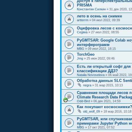
Доступ к гиперспектральны
PRISMA
Константин Силкин
» 31 дек 2020, 12
лето в осень на снимке
artterrm
» 04 июл 2022, 09:39
Оцифровка лесов с космос
Cegiwa
» 27 июл 2022, 08:55
PyGMTSAR: Google Colab но
интерферограмм
MBG
» 09 июл 2022, 18:15
TorchGeo
Jmg
» 25 июн 2022, 09:46
Есть ли открытый софт для
классификации ДДЗ?
Natalia Novoselova
» 06 май 2022, 19
Обработка данных SLC Senti
negra
» 31 мар 2015, 10:13
Сравнение площади лесов по
Climate Research Data Packa
Odd-Bird
» 06 дек 2021, 14:59
Как покупают космоснимки
old_wolf_09
» 18 мар 2016, 10:18
PyGMTSAR, или спутниковая
примерами Jupyter Python н
MBG
» 17 окт 2021, 07:52