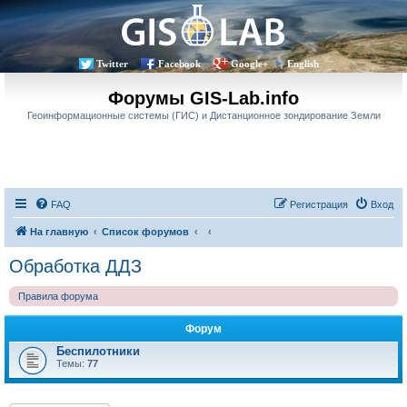
Twitter
Facebook
Google+
English
Форумы GIS-Lab.info
Геоинформационные системы (ГИС) и Дистанционное зондирование Земли
FAQ
Регистрация
Вход
На главную
Список форумов
Обработка ДДЗ
Правила форума
Форум
Беспилотники
Темы:
77