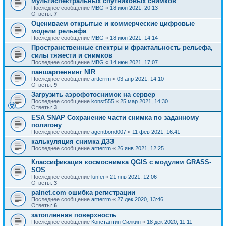
мультиспектральных спутниковых снимков
Последнее сообщение
MBG
«
18 июн 2021, 20:13
Ответы:
7
Оцениваем открытые и коммерческие цифровые
модели рельефа
Последнее сообщение
MBG
«
18 июн 2021, 14:14
Пространственные спектры и фрактальность рельефа,
силы тяжести и снимков
Последнее сообщение
MBG
«
14 июн 2021, 17:07
паншарпеннинг NIR
Последнее сообщение
artterrm
«
03 апр 2021, 14:10
Ответы:
9
Загрузить аэрофотоснимок на сервер
Последнее сообщение
konst555
«
25 мар 2021, 14:30
Ответы:
3
ESA SNAP Сохранение части снимка по заданному
полигону
Последнее сообщение
agentbond007
«
11 фев 2021, 16:41
калькуляция снимка ДЗЗ
Последнее сообщение
artterrm
«
26 янв 2021, 12:25
Классификация космоснимка QGIS с модулем GRASS-
SOS
Последнее сообщение
lunfei
«
21 янв 2021, 12:06
Ответы:
3
palnet.com ошибка регистрации
Последнее сообщение
artterrm
«
27 дек 2020, 13:46
Ответы:
6
затопленная поверхность
Последнее сообщение
Константин Силкин
«
18 дек 2020, 11:11