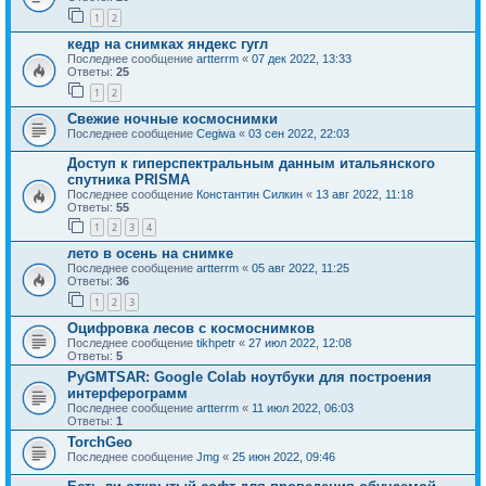
1
2
кедр на снимках яндекс гугл
Последнее сообщение
artterrm
«
07 дек 2022, 13:33
Ответы:
25
1
2
Свежие ночные космоснимки
Последнее сообщение
Cegiwa
«
03 сен 2022, 22:03
Доступ к гиперспектральным данным итальянского
спутника PRISMA
Последнее сообщение
Константин Силкин
«
13 авг 2022, 11:18
Ответы:
55
1
2
3
4
лето в осень на снимке
Последнее сообщение
artterrm
«
05 авг 2022, 11:25
Ответы:
36
1
2
3
Оцифровка лесов с космоснимков
Последнее сообщение
tikhpetr
«
27 июл 2022, 12:08
Ответы:
5
PyGMTSAR: Google Colab ноутбуки для построения
интерферограмм
Последнее сообщение
artterrm
«
11 июл 2022, 06:03
Ответы:
1
TorchGeo
Последнее сообщение
Jmg
«
25 июн 2022, 09:46