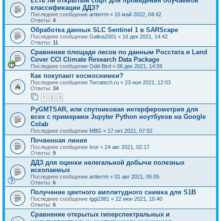
Есть ли открытый софт для проведения обучаемой
классификации ДДЗ?
Последнее сообщение
artterrm
«
15 май 2022, 04:42
Ответы:
4
Обработка данных SLC Sentinel 1 в SARScape
Последнее сообщение
Galina2001
«
16 дек 2021, 14:42
Ответы:
11
Сравнение площади лесов по данным Росстата и Land
Cover CCI Climate Research Data Package
Последнее сообщение
Odd-Bird
«
06 дек 2021, 14:59
Как покупают космоснимки?
Последнее сообщение
Terratech.ru
«
23 ноя 2021, 12:03
Ответы:
34
1
2
3
PyGMTSAR, или спутниковая интерферометрия для
всех с примерами Jupyter Python ноутбуков на Google
Colab
Последнее сообщение
MBG
«
17 окт 2021, 07:52
Почвенная линия
Последнее сообщение
Ivor
«
24 авг 2021, 02:17
Ответы:
9
ДДЗ для оценки нелегальной добычи полезных
ископаемых
Последнее сообщение
artterrm
«
01 авг 2021, 05:05
Ответы:
6
Получение цветного амплитудного снимка для S1B
Последнее сообщение
Iggi1981
«
22 июн 2021, 16:40
Ответы:
6
Сравнение открытых гиперспектральных и