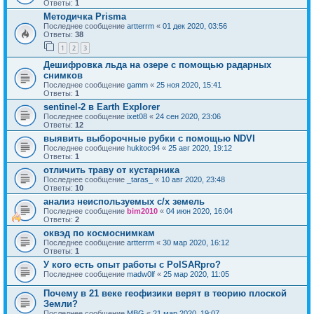
Ответы:
1
Методичка Prisma
Последнее сообщение
artterrm
«
01 дек 2020, 03:56
Ответы:
38
1
2
3
Дешифровка льда на озере с помощью радарных
снимков
Последнее сообщение
gamm
«
25 ноя 2020, 15:41
Ответы:
1
sentinel-2 в Earth Explorer
Последнее сообщение
ixet08
«
24 сен 2020, 23:06
Ответы:
12
выявить выборочные рубки с помощью NDVI
Последнее сообщение
hukitoc94
«
25 авг 2020, 19:12
Ответы:
1
отличить траву от кустарника
Последнее сообщение
_taras_
«
10 авг 2020, 23:48
Ответы:
10
анализ неиспользуемых с/х земель
Последнее сообщение
bim2010
«
04 июн 2020, 16:04
Ответы:
2
оквэд по космоснимкам
Последнее сообщение
artterrm
«
30 мар 2020, 16:12
Ответы:
1
У кого есть опыт работы с PolSARpro?
Последнее сообщение
madw0lf
«
25 мар 2020, 11:05
Почему в 21 веке геофизики верят в теорию плоской
Земли?
Последнее сообщение
MBG
«
21 мар 2020, 19:07