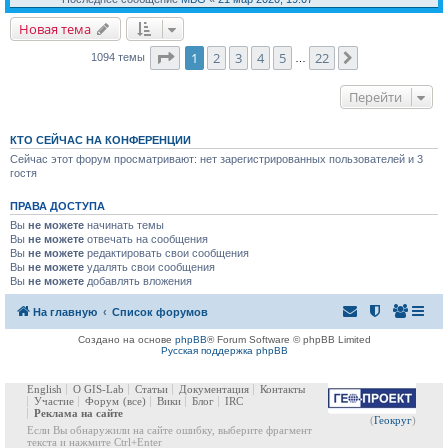
Новая тема
Страница
1
из
22
1
2
3
4
5
22
След.
1094 темы
…
Перейти
КТО СЕЙЧАС НА КОНФЕРЕНЦИИ
Сейчас этот форум просматривают: нет зарегистрированных пользователей и 3
гостя
ПРАВА ДОСТУПА
Вы
не можете
начинать темы
Вы
не можете
отвечать на сообщения
Вы
не можете
редактировать свои сообщения
Вы
не можете
удалять свои сообщения
Вы
не можете
добавлять вложения
На главную
Список форумов
Создано на основе
phpBB
® Forum Software © phpBB Limited
Русская поддержка phpBB
English
О GIS-Lab
Статьи
Документация
Контакты
Участие
Форум
(все)
Вики
Блог
IRC
Реклама на сайте
(
Геокруг
)
Если Вы обнаружили на сайте ошибку, выберите фрагмент
текста и нажмите Ctrl+Enter