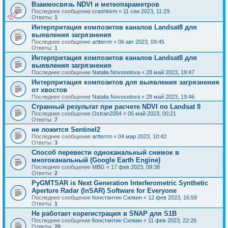
Взаимосвязь NDVI и метеопараметров
Последнее сообщение
crashkkm
«
11 сен 2023, 11:29
Ответы:
1
Интерпритация композитов каналов Landsat8 для
выявления загрязнения
Последнее сообщение
artterrm
«
06 авг 2023, 09:45
Ответы:
1
Интерпритация композитов каналов Landsat8 для
выявления загрязнения
Последнее сообщение
Natalia Novoselova
«
28 май 2023, 19:47
Интерпритация композитов для выявления загрязнения
от хвостов
Последнее сообщение
Natalia Novoselova
«
28 май 2023, 19:46
Странный результат при расчете NDVI по Landsat 8
Последнее сообщение
Ostran2004
«
05 май 2023, 00:21
Ответы:
7
не ложится Sentinel2
Последнее сообщение
artterrm
«
04 мар 2023, 10:42
Ответы:
3
Способ перевести одноканальный снимок в
многоканальный (Google Earth Engine)
Последнее сообщение
MBG
«
17 фев 2023, 09:38
Ответы:
2
PyGMTSAR is Next Generation Interferometric Synthetic
Aperture Radar (InSAR) Software for Everyone
Последнее сообщение
Константин Силкин
«
12 фев 2023, 16:59
Ответы:
1
Не работает корегистрация в SNAP для S1B
Последнее сообщение
Константин Силкин
«
11 фев 2023, 22:26
Ответы:
20