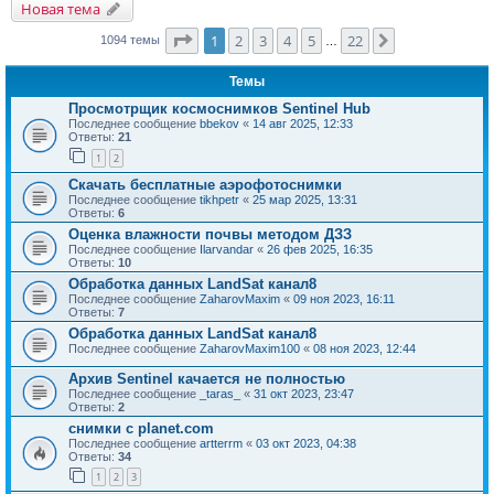
Новая тема
Страница
1
из
22
1
2
3
4
5
22
След.
1094 темы
…
Темы
Просмотрщик космоснимков Sentinel Hub
Последнее сообщение
bbekov
«
14 авг 2025, 12:33
Ответы:
21
1
2
Скачать бесплатные аэрофотоснимки
Последнее сообщение
tikhpetr
«
25 мар 2025, 13:31
Ответы:
6
Оценка влажности почвы методом ДЗЗ
Последнее сообщение
Ilarvandar
«
26 фев 2025, 16:35
Ответы:
10
Обработка данных LandSat канал8
Последнее сообщение
ZaharovMaxim
«
09 ноя 2023, 16:11
Ответы:
7
Обработка данных LandSat канал8
Последнее сообщение
ZaharovMaxim100
«
08 ноя 2023, 12:44
Архив Sentinel качается не полностью
Последнее сообщение
_taras_
«
31 окт 2023, 23:47
Ответы:
2
снимки с planet.com
Последнее сообщение
artterrm
«
03 окт 2023, 04:38
Ответы:
34
1
2
3